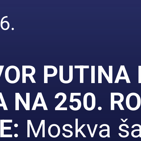
6.
OR PUTINA 
 NA 250. R
E:
Moskva šal