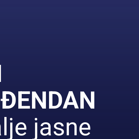
I
OĐENDAN
je jasne