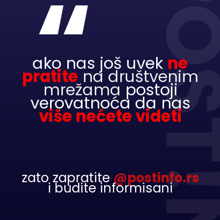
POST!
“
ako nas još uvek
ne
pratite
na društvenim
mrežama
postoji
verovatnoća da nas
više nećete videti
zato zapratite
@postinfo.rs
i budite informisani