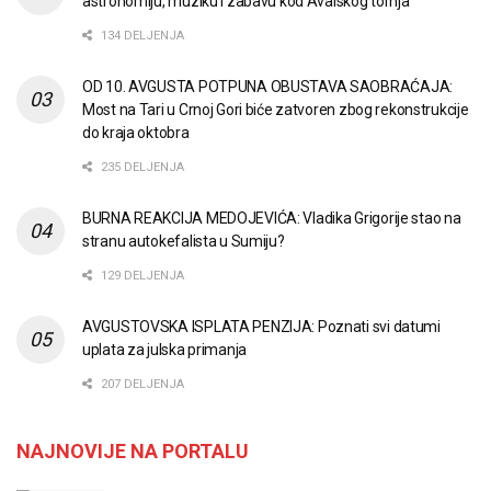
astronomiju, muziku i zabavu kod Avalskog tornja
134 DELJENJA
OD 10. AVGUSTA POTPUNA OBUSTAVA SAOBRAĆAJA:
Most na Tari u Crnoj Gori biće zatvoren zbog rekonstrukcije
do kraja oktobra
235 DELJENJA
BURNA REAKCIJA MEDOJEVIĆA: Vladika Grigorije stao na
stranu autokefalista u Sumiju?
129 DELJENJA
AVGUSTOVSKA ISPLATA PENZIJA: Poznati svi datumi
uplata za julska primanja
207 DELJENJA
NAJNOVIJE NA PORTALU