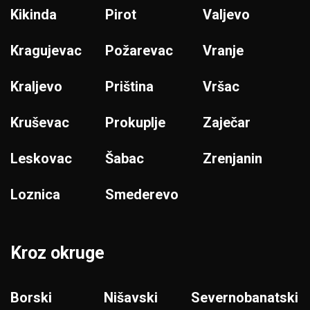
Kikinda
Pirot
Valjevo
Kragujevac
Požarevac
Vranje
Kraljevo
Priština
Vršac
Kruševac
Prokuplje
Zaječar
Leskovac
Šabac
Zrenjanin
Loznica
Smederevo
Kroz okruge
Borski
Nišavski
Severnobanatski