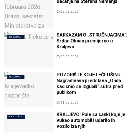
sećanja na Stefana Nemanju
28.02.2026
SARKAZAM O „STRUČNJACIMA”:
DOGAĐAJI
Srđan Olman premijerno u
Kraljevu
20.02.2026
POZORIŠTE KOJE LEČI TIŠINU:
DOGAĐAJI
Nagrađivana predstava „Onda
kad smo se izgubili“ sutra pred
publikom
11.02.2026
KRALJEVO: Pale sa sanki koje je
KRALJEVO
vukao automobil i udarilo ih
vozilo iza njih