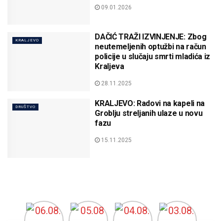
09.01.2026
DAČIĆ TRAŽI IZVINJENJE: Zbog
KRALJEVO
neutemeljenih optužbi na račun
policije u slučaju smrti mladića iz
Kraljeva
28.11.2025
KRALJEVO: Radovi na kapeli na
DRUŠTVO
Groblju streljanih ulaze u novu
fazu
15.11.2025