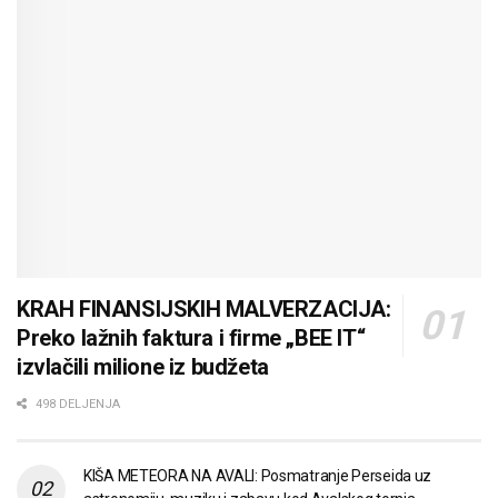
KRAH FINANSIJSKIH MALVERZACIJA:
Preko lažnih faktura i firme „BEE IT“
izvlačili milione iz budžeta
498 DELJENJA
KIŠA METEORA NA AVALI: Posmatranje Perseida uz