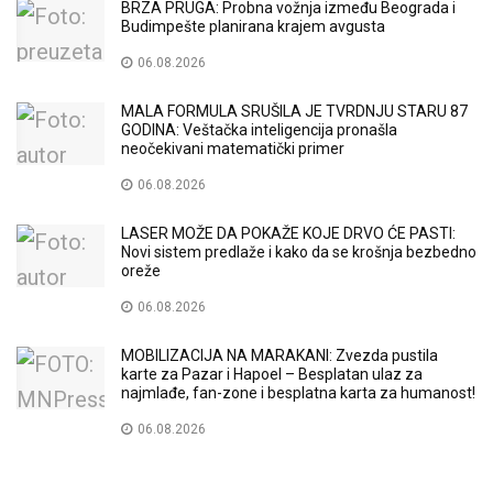
BRZA PRUGA: Probna vožnja između Beograda i
Budimpešte planirana krajem avgusta
06.08.2026
MALA FORMULA SRUŠILA JE TVRDNJU STARU 87
GODINA: Veštačka inteligencija pronašla
neočekivani matematički primer
06.08.2026
LASER MOŽE DA POKAŽE KOJE DRVO ĆE PASTI:
Novi sistem predlaže i kako da se krošnja bezbedno
oreže
06.08.2026
MOBILIZACIJA NA MARAKANI: Zvezda pustila
karte za Pazar i Hapoel – Besplatan ulaz za
najmlađe, fan-zone i besplatna karta za humanost!
06.08.2026