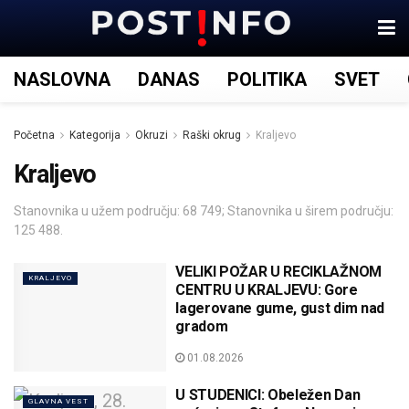
NASLOVNA
DANAS
POLITIKA
SVET
Početna
Kategorija
Okruzi
Raški okrug
Kraljevo
Kraljevo
Stanovnika u užem području: 68 749; Stanovnika u širem području:
125 488.
VELIKI POŽAR U RECIKLAŽNOM
KRALJEVO
CENTRU U KRALJEVU: Gore
lagerovane gume, gust dim nad
gradom
01.08.2026
U STUDENICI: Obeležen Dan
GLAVNA VEST