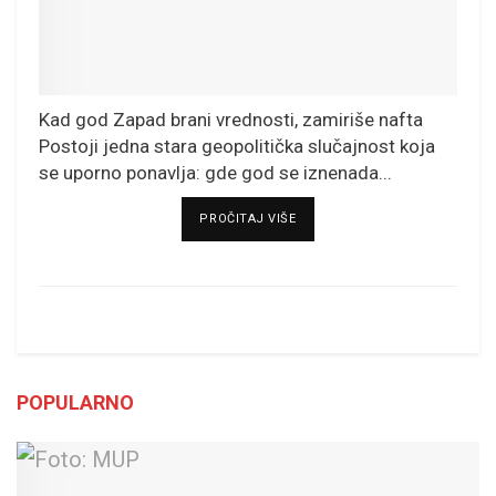
Kad god Zapad brani vrednosti, zamiriše nafta
Postoji jedna stara geopolitička slučajnost koja
se uporno ponavlja: gde god se iznenada...
DETAILS
PROČITAJ VIŠE
POPULARNO