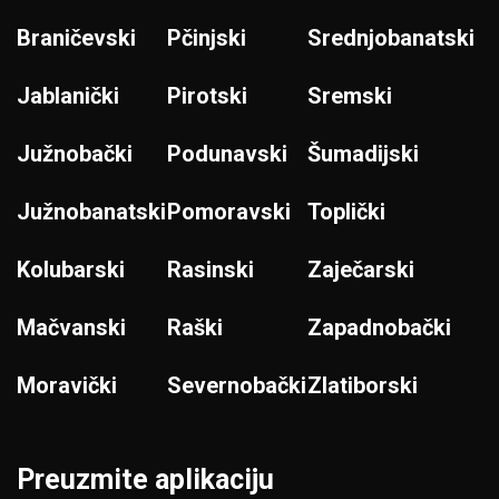
Braničevski
Pčinjski
Srednjobanatski
Jablanički
Pirotski
Sremski
Južnobački
Podunavski
Šumadijski
Južnobanatski
Pomoravski
Toplički
Kolubarski
Rasinski
Zaječarski
Mačvanski
Raški
Zapadnobački
Moravički
Severnobački
Zlatiborski
Preuzmite aplikaciju