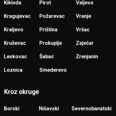
Kikinda
Pirot
Valjevo
Kragujevac
Požarevac
Vranje
Kraljevo
Priština
Vršac
Kruševac
Prokuplje
Zaječar
Leskovac
Šabac
Zrenjanin
Loznica
Smederevo
Kroz okruge
Borski
Nišavski
Severnobanatski