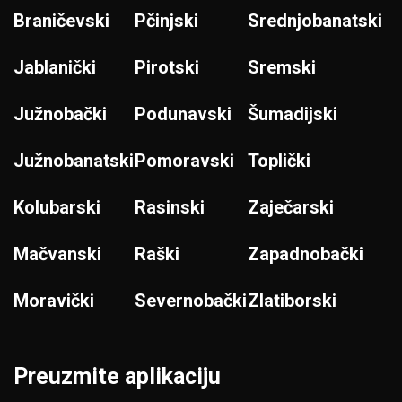
Braničevski
Pčinjski
Srednjobanatski
Jablanički
Pirotski
Sremski
Južnobački
Podunavski
Šumadijski
Južnobanatski
Pomoravski
Toplički
Kolubarski
Rasinski
Zaječarski
Mačvanski
Raški
Zapadnobački
Moravički
Severnobački
Zlatiborski
Preuzmite aplikaciju