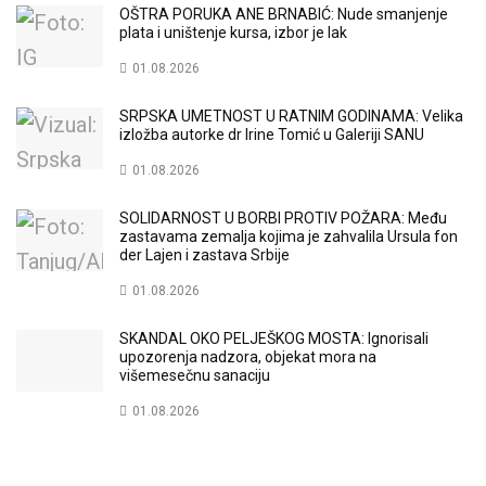
OŠTRA PORUKA ANE BRNABIĆ: Nude smanjenje
plata i uništenje kursa, izbor je lak
01.08.2026
SRPSKA UMETNOST U RATNIM GODINAMA: Velika
izložba autorke dr Irine Tomić u Galeriji SANU
01.08.2026
SOLIDARNOST U BORBI PROTIV POŽARA: Među
zastavama zemalja kojima je zahvalila Ursula fon
der Lajen i zastava Srbije
01.08.2026
SKANDAL OKO PELJEŠKOG MOSTA: Ignorisali
upozorenja nadzora, objekat mora na
višemesečnu sanaciju
01.08.2026