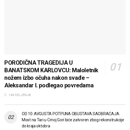
PORODIČNA TRAGEDIJA U
BANATSKOM KARLOVCU: Maloletnik
nožem izbo očuha nakon svađe –
Aleksandar I. podlegao povredama
144 DELJENJA
OD 10. AVGUSTA POTPUNA OBUSTAVA SAOBRAĆAJA:
Most na Tari u Crnoj Gori biće zatvoren zbog rekonstrukcije
do kraja oktobra