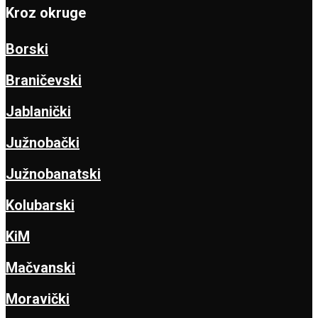
Kroz okruge
Borski
Braničevski
Jablanički
Južnobački
Južnobanatski
Kolubarski
KiM
Mačvanski
Moravički