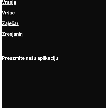
Vranje
Vršac
Zaječar
Zrenjanin
Preuzmite našu aplikaciju