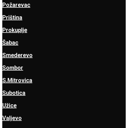
Požarevac
Priština
Prokuplje
Šabac
Smederevo
Sombor
S.Mitrovica
Subotica
Užice
Valjevo