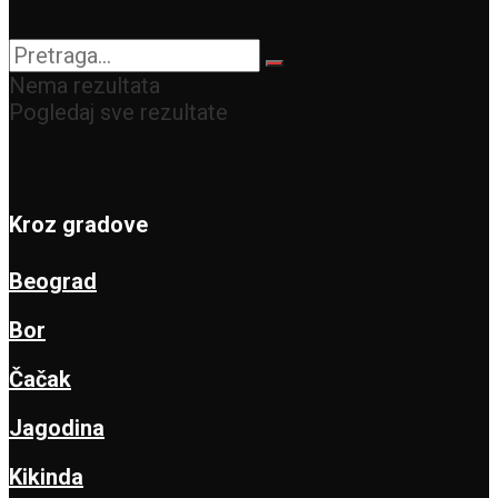
humanost!
Nema rezultata
Pogledaj sve rezultate
Kroz gradove
Beograd
Bor
Čačak
Jagodina
Kikinda