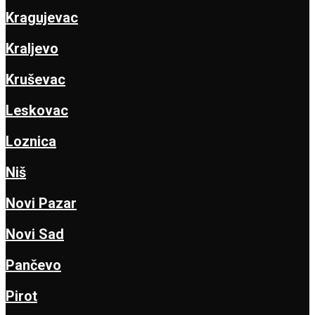
Kragujevac
Kraljevo
Kruševac
Leskovac
Loznica
Niš
Novi Pazar
Novi Sad
Pančevo
Pirot