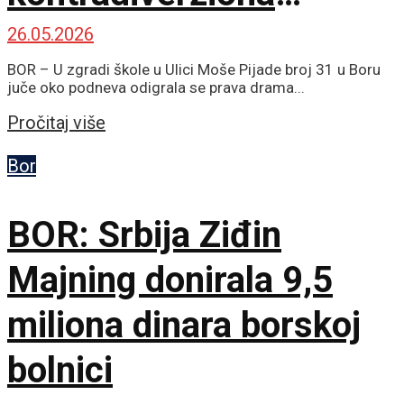
jedinica hitno na terenu
26.05.2026
BOR – U zgradi škole u Ulici Moše Pijade broj 31 u Boru
juče oko podneva odigrala se prava drama...
Details
Pročitaj više
Bor
BOR: Srbija Ziđin
Majning donirala 9,5
miliona dinara borskoj
bolnici