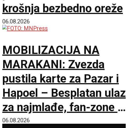
krošnja bezbedno oreže
06.08.2026
MOBILIZACIJA NA
MARAKANI: Zvezda
pustila karte za Pazar i
Hapoel – Besplatan ulaz
za najmlađe, fan-zone i
besplatna karta za
06.08.2026