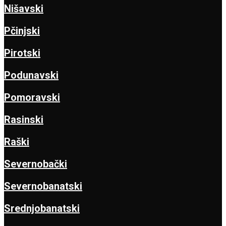
Nišavski
Pčinjski
Pirotski
Podunavski
Pomoravski
Rasinski
Raški
Severnobački
Severnobanatski
Srednjobanatski