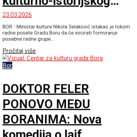
kulturno-istorijskog
blaga
23.03.2026
BOR - Ministar kulture Nikola Selaković istakao je tokom
radne posete Gradu Boru da će inicirati formiranje
posebne radne grupe...
Details
Pročitaj više
Bor
DOKTOR FELER
PONOVO MEĐU
BORANIMA: Nova
komedija o lajf