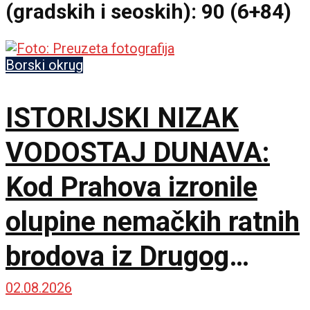
(gradskih i seoskih): 90 (6+84)
Borski okrug
ISTORIJSKI NIZAK
VODOSTAJ DUNAVA:
Kod Prahova izronile
olupine nemačkih ratnih
brodova iz Drugog
svetskog rata
02.08.2026