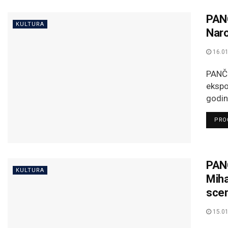
PANČ
KULTURA
Nar
16.01
PANČE
ekspo
godin
PROČ
PANČ
KULTURA
Miha
scen
15.01