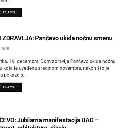
bne...
DETAILS
ITAJ VIŠE
 ZDRAVLJA: Pančevo ukida noćnu smenu
.2025
tka, 19. decembra, Dom zdravlja Pančevo ukida noćnu
 koja je uvedena sredinom novembra, nakon što je
a pokazala...
DETAILS
ITAJ VIŠE
EVO: Jubilarna manifestacija UAD –
nost, arhitektura, dizajn