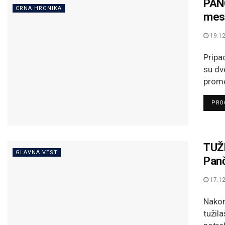
PAN
CRNA HRONIKA
mesa
19.12
Pripa
su dv
prome
PROČ
TUŽI
GLAVNA VEST
Panč
17.12
Nakon
tužil