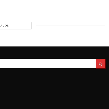
J JOŠ
Pomoravski