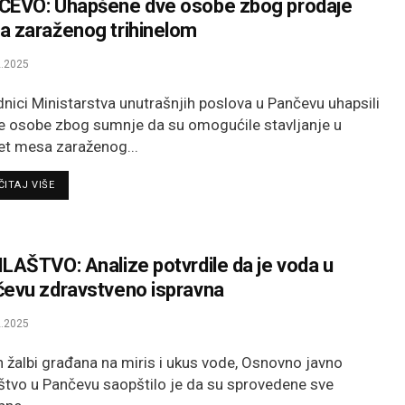
ČEVO: Uhapšene dve osobe zbog prodaje
 zaraženog trihinelom
.2025
dnici Ministarstva unutrašnjih poslova u Pančevu uhapsili
e osobe zbog sumnje da su omogućile stavljanje u
t mesa zaraženog...
DETAILS
ITAJ VIŠE
LAŠTVO: Analize potvrdile da je voda u
evu zdravstveno ispravna
.2025
 žalbi građana na miris i ukus vode, Osnovno javno
aštvo u Pančevu saopštilo je da su sprovedene sve