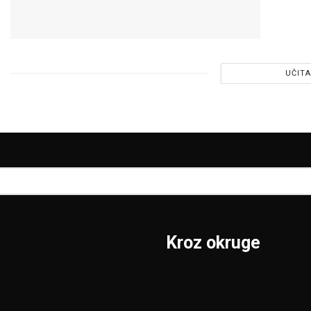
UČITA
Kroz okruge
Sombor
Borski