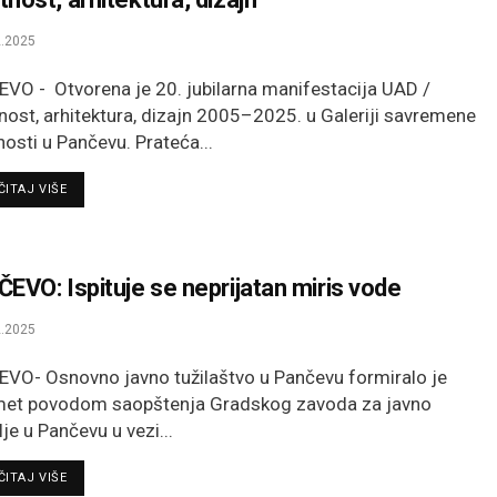
.2025
VO - Otvorena je 20. jubilarna manifestacija UAD /
ost, arhitektura, dizajn 2005–2025. u Galeriji savremene
osti u Pančevu. Prateća...
DETAILS
ITAJ VIŠE
EVO: Ispituje se neprijatan miris vode
.2025
VO- Osnovno javno tužilaštvo u Pančevu formiralo je
et povodom saopštenja Gradskog zavoda za javno
je u Pančevu u vezi...
DETAILS
ITAJ VIŠE