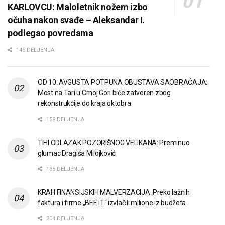
KARLOVCU: Maloletnik nožem izbo
očuha nakon svađe – Aleksandar I.
podlegao povredama
145 DELJENJA
OD 10. AVGUSTA POTPUNA OBUSTAVA SAOBRAĆAJA:
Most na Tari u Crnoj Gori biće zatvoren zbog
rekonstrukcije do kraja oktobra
158 DELJENJA
TIHI ODLAZAK POZORIŠNOG VELIKANA: Preminuo
glumac Dragiša Milojković
135 DELJENJA
KRAH FINANSIJSKIH MALVERZACIJA: Preko lažnih
faktura i firme „BEE IT“ izvlačili milione iz budžeta
304 DELJENJA