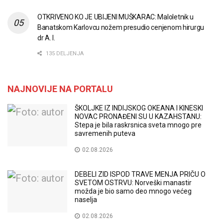
OTKRIVENO KO JE UBIJENI MUŠKARAC: Maloletnik u
Banatskom Karlovcu nožem presudio cenjenom hirurgu
dr A. I.
135 DELJENJA
NAJNOVIJE NA PORTALU
ŠKOLJKE IZ INDIJSKOG OKEANA I KINESKI
NOVAC PRONAĐENI SU U KAZAHSTANU:
Stepa je bila raskrsnica sveta mnogo pre
savremenih puteva
02.08.2026
DEBELI ZID ISPOD TRAVE MENJA PRIČU O
SVETOM OSTRVU: Norveški manastir
možda je bio samo deo mnogo većeg
naselja
02.08.2026