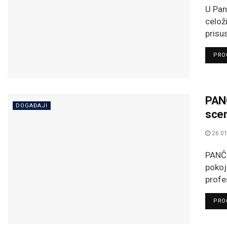
U Pan
celož
prisu
PROČ
PANČ
DOGAĐAJI
scen
26.01
PANČE
pokoj
profe
PROČ