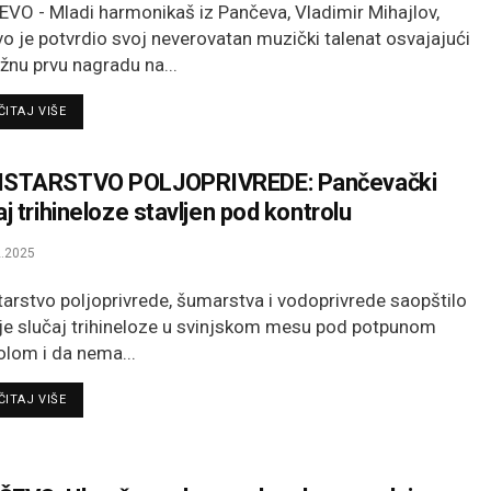
VO - Mladi harmonikaš iz Pančeva, Vladimir Mihajlov,
o je potvrdio svoj neverovatan muzički talenat osvajajući
ižnu prvu nagradu na...
DETAILS
ITAJ VIŠE
ISTARSTVO POLJOPRIVREDE: Pančevački
aj trihineloze stavljen pod kontrolu
.2025
tarstvo poljoprivrede, šumarstva i vodoprivrede saopštilo
 je slučaj trihineloze u svinjskom mesu pod potpunom
olom i da nema...
DETAILS
ITAJ VIŠE