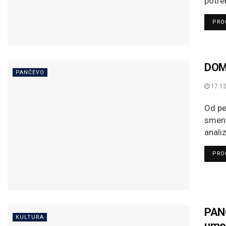
potre
PROČ
DOM
PANČEVO
17.12
Od pe
smenu
analiz
PROČ
PANČ
KULTURA
umet