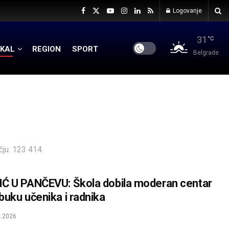
Logovanje
31
°C
KAL
REGION
SPORT
Belgrade
ju: 123 414.
Ć U PANČEVU: Škola dobila moderan centar
buku učenika i radnika
.2026