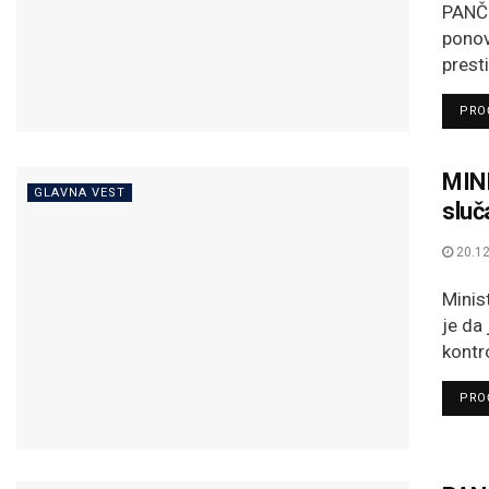
PANČE
ponov
prest
PROČ
MIN
GLAVNA VEST
sluč
20.12
Minis
je da
kontr
PROČ