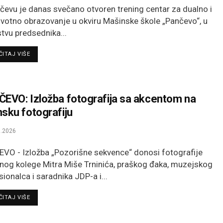
čevu je danas svečano otvoren trening centar za dualno i
ivotno obrazovanje u okviru Mašinske škole „Pančevo“, u
stvu predsednika...
DETAILS
ITAJ VIŠE
EVO: Izložba fotografija sa akcentom na
sku fotografiju
.2026
VO - Izložba „Pozorišne sekvence“ donosi fotografije
nog kolege Mitra Miše Trninića, praškog đaka, muzejskog
sionalca i saradnika JDP-a i...
DETAILS
ITAJ VIŠE