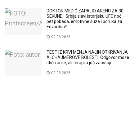
DOKTOR MEDIĆ ZAPALIO ARENU ZA 30
SEKUNDI: Srbija slavi istorijsku UFC noć –
pet pobeda, emotivne suze i poruka za
Edvardsa!!
02.08.2026
TEST IZ KRVI MENJA NAČIN OTKRIVANJA
ALCHAJMEROVE BOLESTI: Odgovor može
stići ranije, ali terapija još zaostaje
02.08.2026