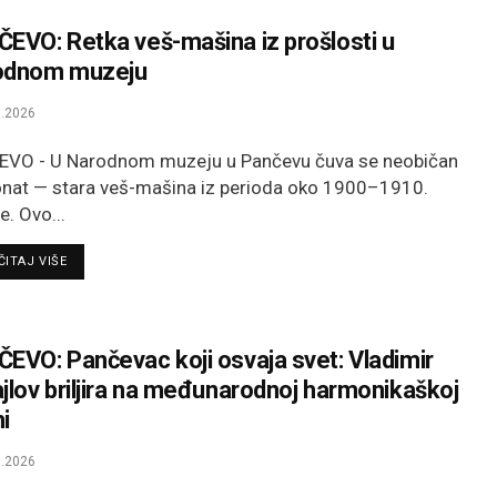
EVO: Retka veš-mašina iz prošlosti u
odnom muzeju
.2026
VO - U Narodnom muzeju u Pančevu čuva se neobičan
nat — stara veš-mašina iz perioda oko 1900–1910.
e. Ovo...
DETAILS
ITAJ VIŠE
EVO: Pančevac koji osvaja svet: Vladimir
jlov briljira na međunarodnoj harmonikaškoj
i
.2026