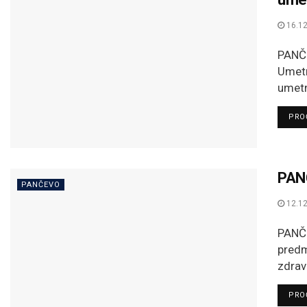
16.12
PANČE
Umetn
umetn
PROČ
PANČ
PANČEVO
12.12
PANČE
predm
zdravl
PROČ