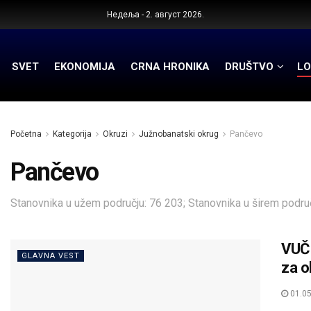
Недеља - 2. август 2026.
SVET
EKONOMIJA
CRNA HRONIKA
DRUŠTVO
LO
Početna
Kategorija
Okruzi
Južnobanatski okrug
Pančevo
Pančevo
Stanovnika u užem području: 76 203; Stanovnika u širem područ
VUČI
GLAVNA VEST
za o
01.05