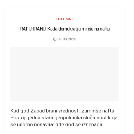
KOLUMNE
RAT U IRANU: Kada demokratija miriše na naftu
07.03.2026
Kad god Zapad brani vrednosti, zamiriše nafta
Postoji jedna stara geopolitička slučajnost koja
se uporno ponavlja: gde god se iznenada...