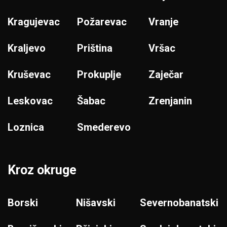
Kragujevac
Požarevac
Vranje
Kraljevo
Priština
Vršac
Kruševac
Prokuplje
Zaječar
Leskovac
Šabac
Zrenjanin
Loznica
Smederevo
Kroz okruge
Borski
Nišavski
Severnobanatski