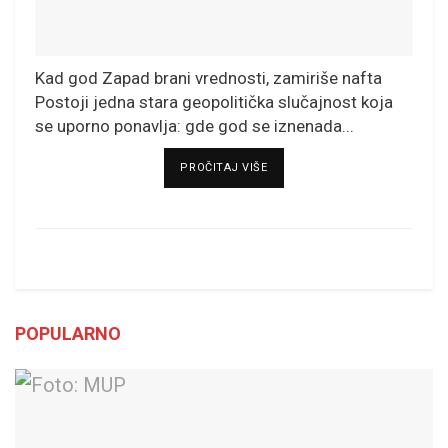
Kad god Zapad brani vrednosti, zamiriše nafta
Postoji jedna stara geopolitička slučajnost koja
se uporno ponavlja: gde god se iznenada...
DETAILS
PROČITAJ VIŠE
POPULARNO