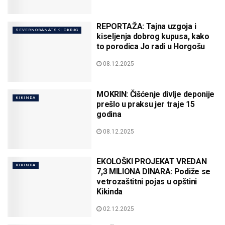
REPORTAŽA: Tajna uzgoja i
SEVERNOBANATSKI OKRUG
kiseljenja dobrog kupusa, kako
to porodica Jo radi u Horgošu
08.12.2025
MOKRIN: Čišćenje divlje deponije
KIKINDA
prešlo u praksu jer traje 15
godina
08.12.2025
EKOLOŠKI PROJEKAT VREDAN
KIKINDA
7,3 MILIONA DINARA: Podiže se
vetrozaštitni pojas u opštini
Kikinda
02.12.2025