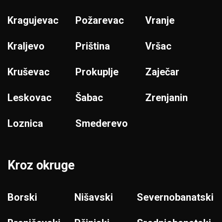
Kragujevac
Požarevac
Vranje
Kraljevo
Priština
Vršac
Kruševac
Prokuplje
Zaječar
Leskovac
Šabac
Zrenjanin
Loznica
Smederevo
Kroz okruge
Borski
Nišavski
Severnobanatski