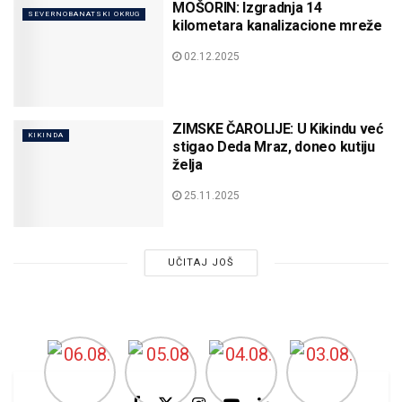
MOŠORIN: Izgradnja 14
SEVERNOBANATSKI OKRUG
kilometara kanalizacione mreže
02.12.2025
ZIMSKE ČAROLIJE: U Kikindu već
KIKINDA
stigao Deda Mraz, doneo kutiju
želja
25.11.2025
UČITAJ JOŠ