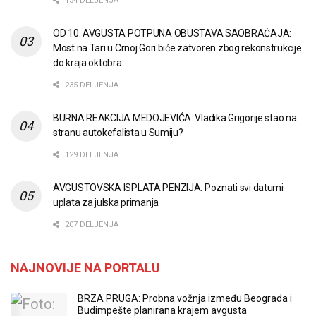
134 DELJENJA
OD 10. AVGUSTA POTPUNA OBUSTAVA SAOBRAĆAJA:
Most na Tari u Crnoj Gori biće zatvoren zbog rekonstrukcije
do kraja oktobra
235 DELJENJA
BURNA REAKCIJA MEDOJEVIĆA: Vladika Grigorije stao na
stranu autokefalista u Sumiju?
129 DELJENJA
AVGUSTOVSKA ISPLATA PENZIJA: Poznati svi datumi
uplata za julska primanja
207 DELJENJA
NAJNOVIJE NA PORTALU
BRZA PRUGA: Probna vožnja između Beograda i
Budimpešte planirana krajem avgusta