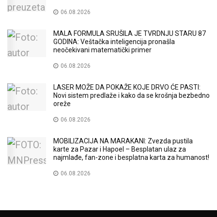
06.08.2026
MALA FORMULA SRUŠILA JE TVRDNJU STARU 87
GODINA: Veštačka inteligencija pronašla
neočekivani matematički primer
06.08.2026
LASER MOŽE DA POKAŽE KOJE DRVO ĆE PASTI:
Novi sistem predlaže i kako da se krošnja bezbedno
oreže
06.08.2026
MOBILIZACIJA NA MARAKANI: Zvezda pustila
karte za Pazar i Hapoel – Besplatan ulaz za
najmlađe, fan-zone i besplatna karta za humanost!
06.08.2026