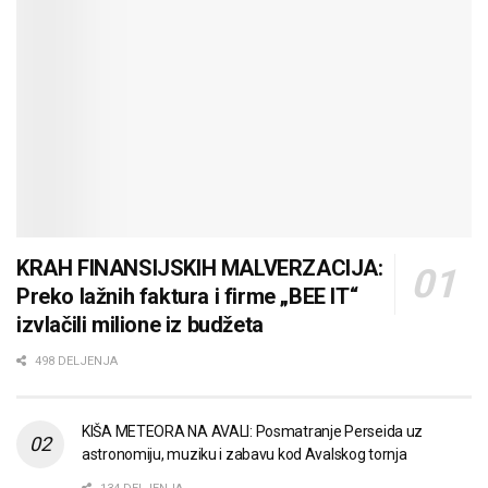
KRAH FINANSIJSKIH MALVERZACIJA:
Preko lažnih faktura i firme „BEE IT“
izvlačili milione iz budžeta
498 DELJENJA
KIŠA METEORA NA AVALI: Posmatranje Perseida uz
astronomiju, muziku i zabavu kod Avalskog tornja