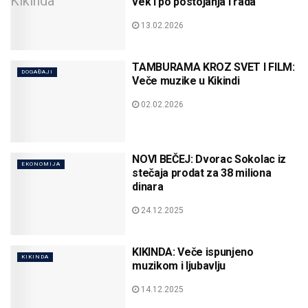
vek i po postojanja i rada
13.02.2026
TAMBURAMA KROZ SVET I FILM:
DOGAĐAJI
Veče muzike u Kikindi
02.02.2026
NOVI BEČEJ: Dvorac Sokolac iz
EKONOMIJA
stečaja prodat za 38 miliona
dinara
24.12.2025
KIKINDA: Veče ispunjeno
KIKINDA
muzikom i ljubavlju
14.12.2025