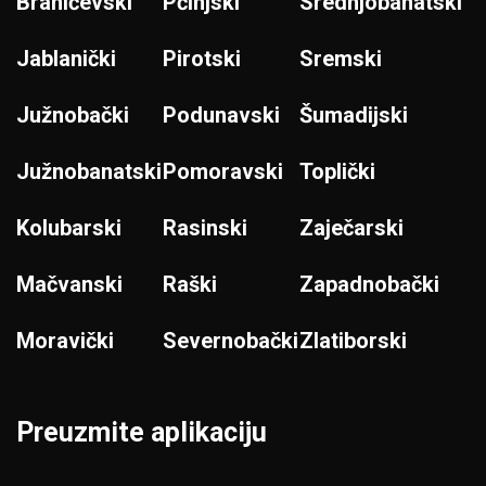
Braničevski
Pčinjski
Srednjobanatski
Jablanički
Pirotski
Sremski
Južnobački
Podunavski
Šumadijski
Južnobanatski
Pomoravski
Toplički
Kolubarski
Rasinski
Zaječarski
Mačvanski
Raški
Zapadnobački
Moravički
Severnobački
Zlatiborski
Preuzmite aplikaciju