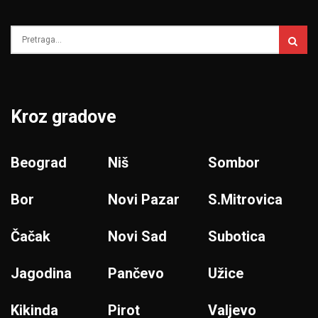
Kroz gradove
Beograd
Niš
Sombor
Bor
Novi Pazar
S.Mitrovica
Čačak
Novi Sad
Subotica
Jagodina
Pančevo
Užice
Kikinda
Pirot
Valjevo