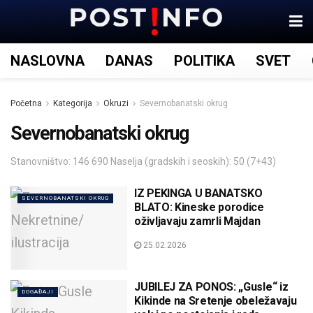
NASLOVNA
DANAS
POLITIKA
SVET
Početna
Kategorija
Okruzi
Severnobanatski okrug
Severnobanatski okrug
Stanovništvo: 146 690 Naselja (gradskih i seoskih): 50 (7+43)
IZ PEKINGA U BANATSKO
SEVERNOBANATSKI OKRUG
BLATO: Kineske porodice
oživljavaju zamrli Majdan
25.02.2026
JUBILEJ ZA PONOS: „Gusle“ iz
DOGAĐAJI
Kikinde na Sretenje obeležavaju