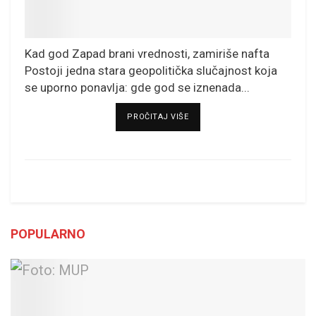
Kad god Zapad brani vrednosti, zamiriše nafta
Postoji jedna stara geopolitička slučajnost koja
se uporno ponavlja: gde god se iznenada...
DETAILS
PROČITAJ VIŠE
POPULARNO