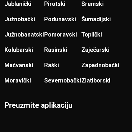
Jablanički
Pirotski
Sremski
Južnobački
Podunavski
Šumadijski
Južnobanatski
Pomoravski
Toplički
Kolubarski
Rasinski
Zaječarski
Mačvanski
Raški
Zapadnobački
Moravički
Severnobački
Zlatiborski
Preuzmite aplikaciju