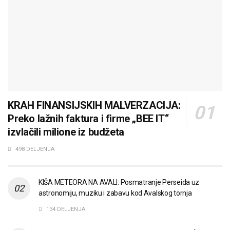
KRAH FINANSIJSKIH MALVERZACIJA:
Preko lažnih faktura i firme „BEE IT“
izvlačili milione iz budžeta
498 DELJENJA
KIŠA METEORA NA AVALI: Posmatranje Perseida uz
astronomiju, muziku i zabavu kod Avalskog tornja
134 DELJENJA