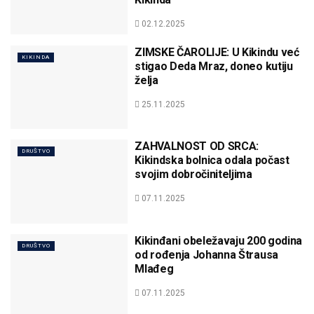
02.12.2025
ZIMSKE ČAROLIJE: U Kikindu već
KIKINDA
stigao Deda Mraz, doneo kutiju
želja
25.11.2025
ZAHVALNOST OD SRCA:
DRUŠTVO
Kikindska bolnica odala počast
svojim dobročiniteljima
07.11.2025
Kikinđani obeležavaju 200 godina
DRUŠTVO
od rođenja Johanna Štrausa
Mlađeg
07.11.2025