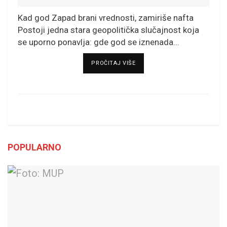
Kad god Zapad brani vrednosti, zamiriše nafta
Postoji jedna stara geopolitička slučajnost koja
se uporno ponavlja: gde god se iznenada...
DETAILS
PROČITAJ VIŠE
POPULARNO