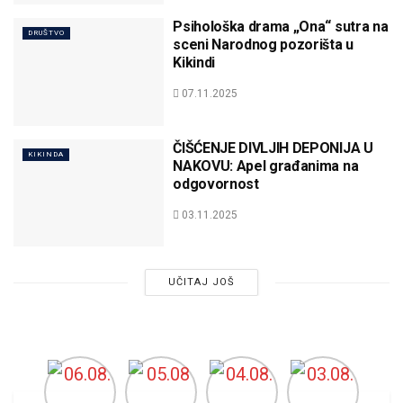
Psihološka drama „Ona“ sutra na
DRUŠTVO
sceni Narodnog pozorišta u
Kikindi
07.11.2025
ČIŠĆENJE DIVLJIH DEPONIJA U
KIKINDA
NAKOVU: Apel građanima na
odgovornost
03.11.2025
UČITAJ JOŠ