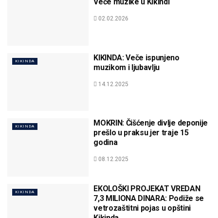
Veče muzike u Kikindi
02.02.2026
KIKINDA: Veče ispunjeno
KIKINDA
muzikom i ljubavlju
14.12.2025
MOKRIN: Čišćenje divlje deponije
KIKINDA
prešlo u praksu jer traje 15
godina
08.12.2025
EKOLOŠKI PROJEKAT VREDAN
KIKINDA
7,3 MILIONA DINARA: Podiže se
vetrozaštitni pojas u opštini
Kikinda