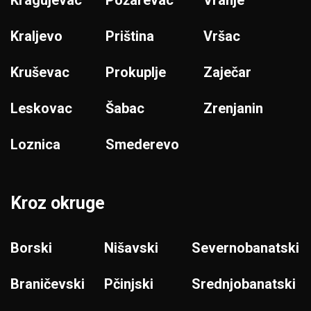
Kragujevac
Požarevac
Vranje
Kraljevo
Priština
Vršac
Kruševac
Prokuplje
Zaječar
Leskovac
Šabac
Zrenjanin
Loznica
Smederevo
Kroz okruge
Borski
Nišavski
Severnobanatski
Braničevski
Pčinjski
Srednjobanatski