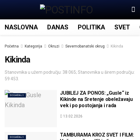
NASLOVNA
DANAS
POLITIKA
SVET
Početna
Kategorija
Okruzi
Severnobanatski okrug
Kikinda
Kikinda
Stanovnika u užem području: 38 065; Stanovnika u širem području:
59 453.
JUBILEJ ZA PONOS: „Gusle“ iz
DOGAĐAJI
Kikinde na Sretenje obeležavaju
vek i po postojanja i rada
13.02.2026
TAMBURAMA KROZ SVET I FILM:
DOGAĐAJI