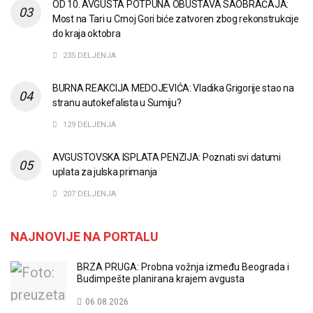
OD 10. AVGUSTA POTPUNA OBUSTAVA SAOBRAĆAJA:
Most na Tari u Crnoj Gori biće zatvoren zbog rekonstrukcije
do kraja oktobra
235 DELJENJA
BURNA REAKCIJA MEDOJEVIĆA: Vladika Grigorije stao na
stranu autokefalista u Sumiju?
129 DELJENJA
AVGUSTOVSKA ISPLATA PENZIJA: Poznati svi datumi
uplata za julska primanja
207 DELJENJA
NAJNOVIJE NA PORTALU
BRZA PRUGA: Probna vožnja između Beograda i
Budimpešte planirana krajem avgusta
06.08.2026