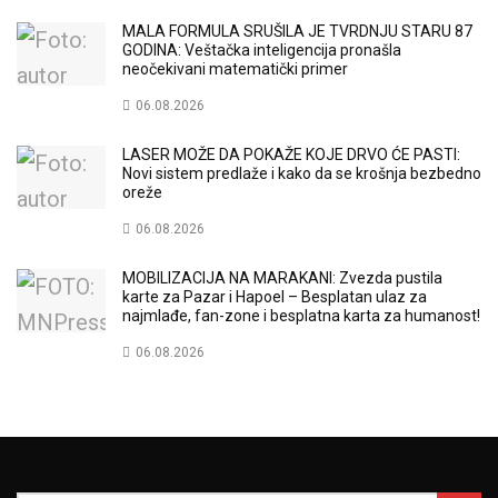
MALA FORMULA SRUŠILA JE TVRDNJU STARU 87
GODINA: Veštačka inteligencija pronašla
neočekivani matematički primer
06.08.2026
LASER MOŽE DA POKAŽE KOJE DRVO ĆE PASTI:
Novi sistem predlaže i kako da se krošnja bezbedno
oreže
06.08.2026
MOBILIZACIJA NA MARAKANI: Zvezda pustila
karte za Pazar i Hapoel – Besplatan ulaz za
najmlađe, fan-zone i besplatna karta za humanost!
06.08.2026