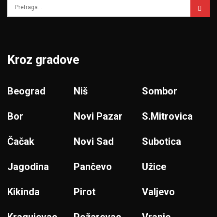
Kroz gradove
Beograd
Niš
Sombor
Bor
Novi Pazar
S.Mitrovica
Čačak
Novi Sad
Subotica
Jagodina
Pančevo
Užice
Kikinda
Pirot
Valjevo