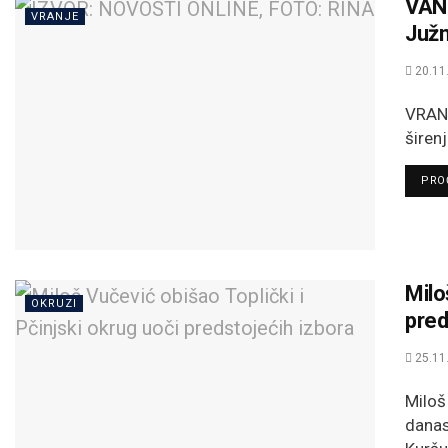
VAN
VRANJE
Juž
20.11
VRANJ
širen
PROČ
Milo
OKRUZI
pred
25.11
Miloš
danas