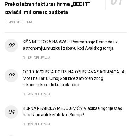
Preko lažnih faktura i firme „BEE IT“
izvlačili milione iz budžeta
498 DELJENJA
KIŠA METEORA NA AVALI: Posmatranje Perseida uz
astronomiju, muziku i zabavu kod Avalskog tornja
134 DELJENJA
OD 10. AVGUSTA POTPUNA OBUSTAVA SAOBRAĆAJA:
Most na Tari u Crnoj Gori biće zatvoren zbog
rekonstrukcije do kraja oktobra
235 DELJENJA
BURNA REAKCIJA MEDOJEVIĆA: Vladika Grigorije stao
na stranu autokefalista u Sumiju?
129 DELJENJA