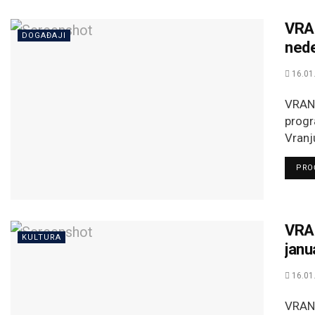
VRAN
DOGAĐAJI
nede
16.01
VRANJ
progr
Vranju
PROČ
VRAN
KULTURA
janu
16.01
VRANJ