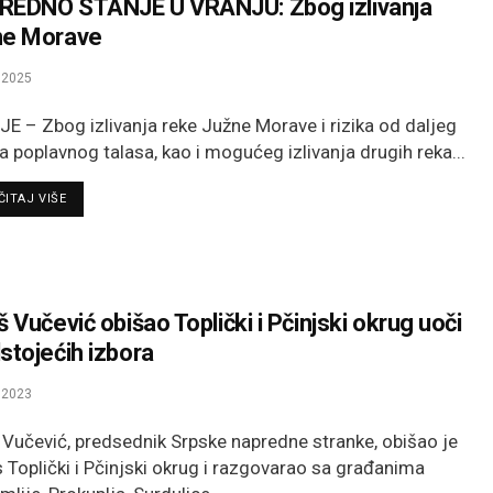
REDNO STANJE U VRANJU: Zbog izlivanja
ne Morave
.2025
E – Zbog izlivanja reke Južne Morave i rizika od daljeg
ja poplavnog talasa, kao i mogućeg izlivanja drugih reka...
DETAILS
ITAJ VIŠE
š Vučević obišao Toplički i Pčinjski okrug uoči
stojećih izbora
.2023
 Vučević, predsednik Srpske napredne stranke, obišao je
 Toplički i Pčinjski okrug i razgovarao sa građanima