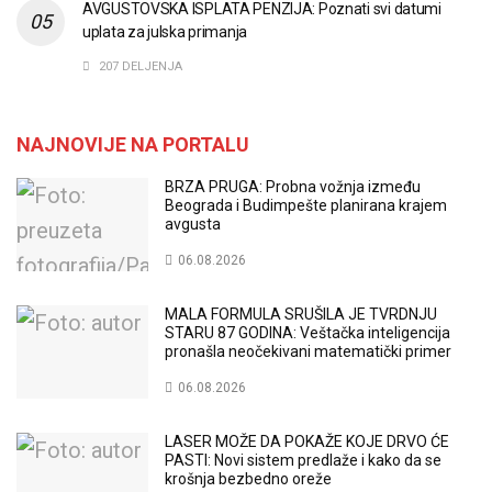
AVGUSTOVSKA ISPLATA PENZIJA: Poznati svi datumi
uplata za julska primanja
207 DELJENJA
NAJNOVIJE NA PORTALU
BRZA PRUGA: Probna vožnja između
Beograda i Budimpešte planirana krajem
avgusta
06.08.2026
MALA FORMULA SRUŠILA JE TVRDNJU
STARU 87 GODINA: Veštačka inteligencija
pronašla neočekivani matematički primer
06.08.2026
LASER MOŽE DA POKAŽE KOJE DRVO ĆE
PASTI: Novi sistem predlaže i kako da se
krošnja bezbedno oreže