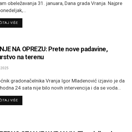
am obeležavanja 31. januara, Dana grada Vranja. Najpre
onedeljak,...
DETAILS
ITAJ VIŠE
JE NA OPREZU: Prete nove padavine,
rstvo na terenu
.2025
nik gradonačelnika Vranja Igor Mladenović izjavio je da
hodna 24 sata nije bilo novih intervencija i da se voda...
DETAILS
ITAJ VIŠE