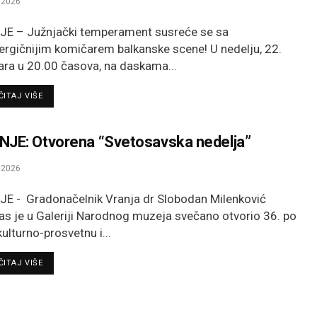
.2026
E – Južnjački temperament susreće se sa
ergičnijim komičarem balkanske scene! U nedelju, 22.
ara u 20.00 časova, na daskama...
DETAILS
ITAJ VIŠE
JE: Otvorena “Svetosavska nedelja”
.2026
E - Gradonačelnik Vranja dr Slobodan Milenković
as je u Galeriji Narodnog muzeja svečano otvorio 36. po
ulturno-prosvetnu i...
DETAILS
ITAJ VIŠE