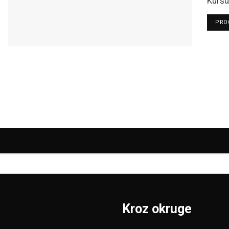
Kuršum
PROČ
Kroz okruge