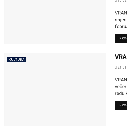
15.02
VRANJ
najen
febru
PROČ
VRAN
KULTURA
21.01
VRANJ
večer
redu k
PROČ