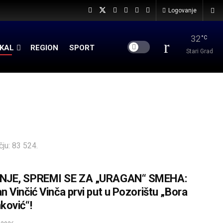
Logovanje
32
°C
KAL
REGION
SPORT
Stari Grad
ju: 83 524.
NJE, SPREMI SE ZA „URAGAN“ SMEHA:
n Vinčić Vinča prvi put u Pozorištu „Bora
ković“!