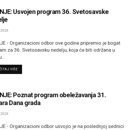
JE: Usvojen program 36. Svetosavske
lje
.2026
E - Organizacioni odbor ove godine pripremio je bogat
am za 36. Svetosavsku nedelju, koja će biti održana u
...
DETAILS
ITAJ VIŠE
JE: Poznat program obeležavanja 31.
ara Dana grada
.2026
E - Organizacioni odbor usvojio je na poslednjoj sednici