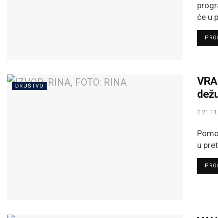
progr
će u p
PROČ
VRAN
DRUŠTVO
dežu
21.11
Pomoć
u pret
PROČ