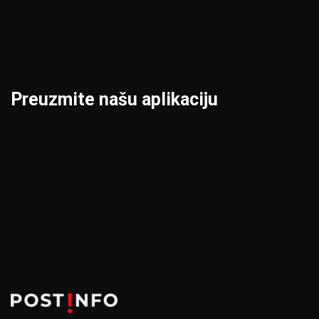
Loznica
Smederevo
Preuzmite našu aplikaciju