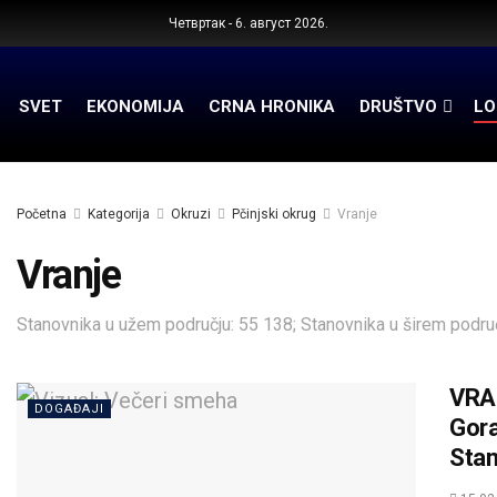
Четвртак - 6. август 2026.
SVET
EKONOMIJA
CRNA HRONIKA
DRUŠTVO
LO
Početna
Kategorija
Okruzi
Pčinjski okrug
Vranje
Vranje
Stanovnika u užem području: 55 138; Stanovnika u širem područ
VRA
DOGAĐAJI
Gora
Stan