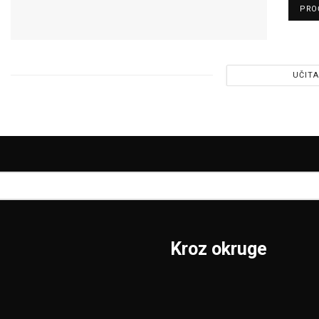
PROČ
UČITA
Kroz okruge
Sombor
Borski