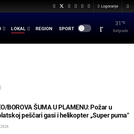
Logovanje
31
°C
O
LOKAL
REGION
SPORT
Belgrade
)
EO/BOROVA ŠUMA U PLAMENU: Požar u
blatskoj peščari gasi i helikopter „Super puma“
.2026