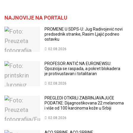
NAJNOVIJE NA PORTALU
PROMENE U SDPS-U: Jug Radivojević novi
predsednik stranke, Rasim Ljajić podneo
ostavku
02.08.2026
PROFESOR ANTIĆ NA EURONEWSU:
Opozicija se raspada, a pokret blokadera
je protivustavan i totalitaran
02.08.2026
PREGLEDI OTKRILI ZABRINJAVAJUĆE
PODATKE: Dijagnostikovana 22 melanoma
i više od 100 karcinoma kože u Srbiji
02.08.2026
ACO SRBINE, ACO SRBINE…