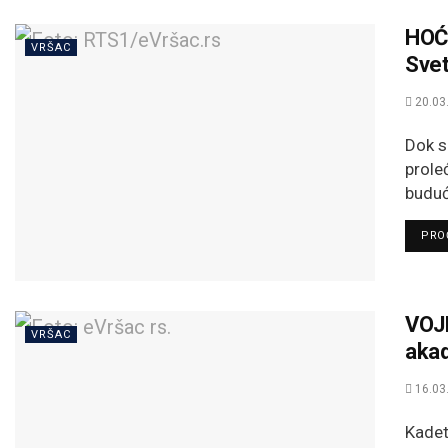
HOĆ
VRŠAC
Svet
20.03
Dok s
prole
buduć
PROČ
VOJ
VRŠAC
akad
16.03
Kadet