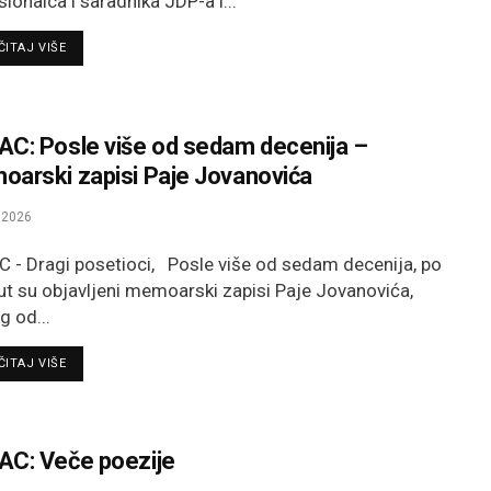
sionalca i saradnika JDP-a i...
DETAILS
ITAJ VIŠE
C: Posle više od sedam decenija –
arski zapisi Paje Jovanovića
.2026
 - Dragi posetioci, Posle više od sedam decenija, po
put su objavljeni memoarski zapisi Paje Jovanovića,
g od...
DETAILS
ITAJ VIŠE
C: Veče poezije