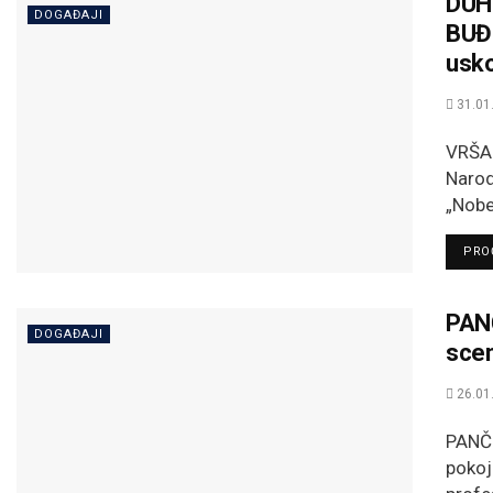
DUH
DOGAĐAJI
BUĐE
usko
31.01
VRŠAC
Narod
„Nobe
PROČ
PANČ
DOGAĐAJI
scen
26.01
PANČE
pokoj