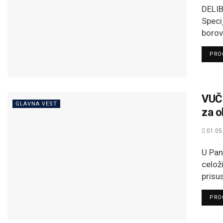
DELIB
Speci
borov
PROČ
VUČI
GLAVNA VEST
za o
01.05
U Pan
celož
prisu
PROČ