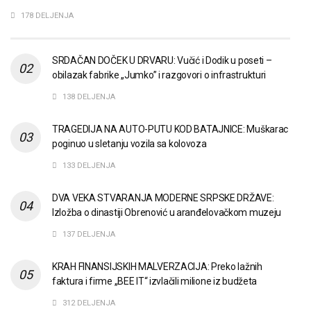
178 DELJENJA
SRDAČAN DOČEK U DRVARU: Vučić i Dodik u poseti –
obilazak fabrike „Jumko” i razgovori o infrastrukturi
138 DELJENJA
TRAGEDIJA NA AUTO-PUTU KOD BATAJNICE: Muškarac
poginuo u sletanju vozila sa kolovoza
133 DELJENJA
DVA VEKA STVARANJA MODERNE SRPSKE DRŽAVE:
Izložba o dinastiji Obrenović u aranđelovačkom muzeju
137 DELJENJA
KRAH FINANSIJSKIH MALVERZACIJA: Preko lažnih
faktura i firme „BEE IT“ izvlačili milione iz budžeta
312 DELJENJA