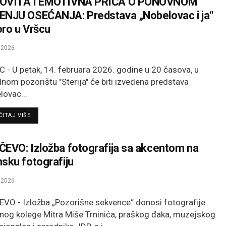
OVITA I EMOTIVNA PRIČA O PONOVNOM
NJU OSEĆANJA: Predstava „Nobelovac i ja“
ro u Vršcu
.2026
 - U petak, 14. februara 2026. godine u 20 časova, u
nom pozorištu "Sterija" će biti izvedena predstava
lovac...
DETAILS
ITAJ VIŠE
EVO: Izložba fotografija sa akcentom na
sku fotografiju
.2026
VO - Izložba „Pozorišne sekvence“ donosi fotografije
nog kolege Mitra Miše Trninića, praškog đaka, muzejskog