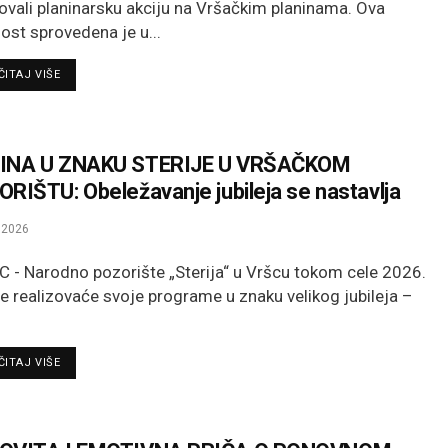
zovali planinarsku akciju na Vršačkim planinama. Ova
nost sprovedena je u...
DETAILS
ITAJ VIŠE
INA U ZNAKU STERIJE U VRŠAČKOM
RIŠTU: Obeležavanje jubileja se nastavlja
.2026
 - Narodno pozorište „Sterija“ u Vršcu tokom cele 2026.
e realizovaće svoje programe u znaku velikog jubileja –
DETAILS
ITAJ VIŠE