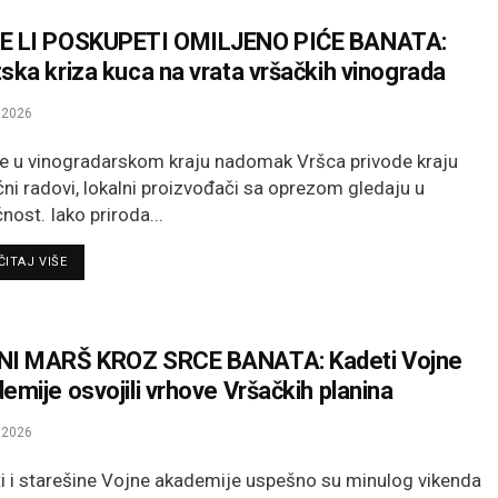
E LI POSKUPETI OMILJENO PIĆE BANATA:
ska kriza kuca na vrata vršačkih vinograda
.2026
e u vinogradarskom kraju nadomak Vršca privode kraju
ćni radovi, lokalni proizvođači sa oprezom gledaju u
nost. Iako priroda...
DETAILS
ITAJ VIŠE
NI MARŠ KROZ SRCE BANATA: Kadeti Vojne
emije osvojili vrhove Vršačkih planina
.2026
i i starešine Vojne akademije uspešno su minulog vikenda