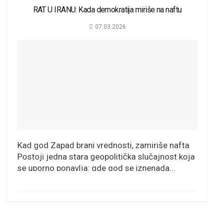
RAT U IRANU: Kada demokratija miriše na naftu
07.03.2026
Kad god Zapad brani vrednosti, zamiriše nafta
Postoji jedna stara geopolitička slučajnost koja
se uporno ponavlja: gde god se iznenada...