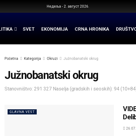
Недеља - 2. август 2026.
ITIKA
SVET
EKONOMIJA
CRNA HRONIKA
DRUŠTV
Početna
Kategorija
Okruzi
Južnobanatski okrug
Južnobanatski okrug
Stanovništvo: 291 327 Naselja (gradskih i seoskih): 94 (10+84
VID
GLAVNA VEST
Deli
26.07