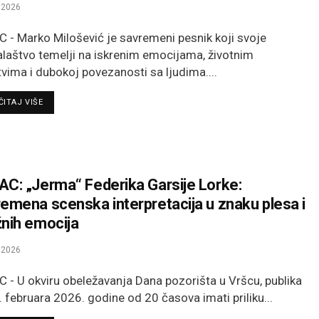
.2026
 - Marko Milošević je savremeni pesnik koji svoje
alaštvo temelji na iskrenim emocijama, životnim
tvima i dubokoj povezanosti sa ljudima....
DETAILS
ITAJ VIŠE
C: „Jerma“ Federika Garsije Lorke:
emena scenska interpretacija u znaku plesa i
nih emocija
.2026
 - U okviru obeležavanja Dana pozorišta u Vršcu, publika
. februara 2026. godine od 20 časova imati priliku...