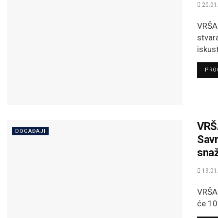
20.01
VRŠAC
stvar
iskus
PROČ
VRŠA
DOGAĐAJI
Savr
snaž
19.01
VRŠAC
će 10