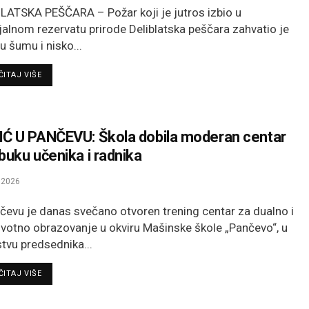
LATSKA PEŠČARA – Požar koji je jutros izbio u
jalnom rezervatu prirode Deliblatska peščara zahvatio je
u šumu i nisko...
DETAILS
ITAJ VIŠE
Ć U PANČEVU: Škola dobila moderan centar
buku učenika i radnika
.2026
čevu je danas svečano otvoren trening centar za dualno i
ivotno obrazovanje u okviru Mašinske škole „Pančevo“, u
stvu predsednika...
DETAILS
ITAJ VIŠE