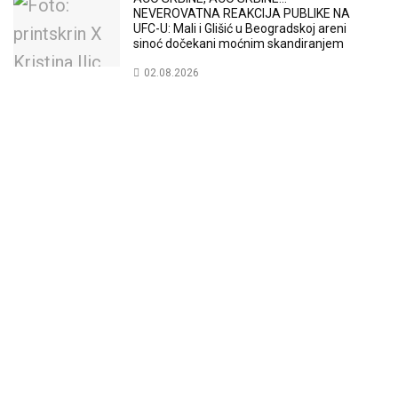
NEVEROVATNA REAKCIJA PUBLIKE NA
UFC-U: Mali i Glišić u Beogradskoj areni
sinoć dočekani moćnim skandiranjem
02.08.2026