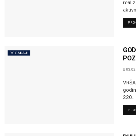
reali
aktiv
PROČ
GOD
DOGAĐAJI
POZO
03.02
VRŠAC
godin
220...
PROČ