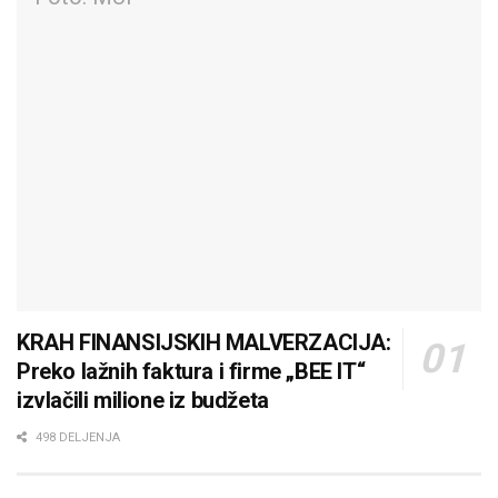
KRAH FINANSIJSKIH MALVERZACIJA:
Preko lažnih faktura i firme „BEE IT“
izvlačili milione iz budžeta
498 DELJENJA