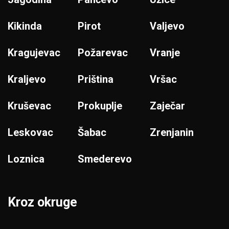
Kikinda
Pirot
Valjevo
Kragujevac
Požarevac
Vranje
Kraljevo
Priština
Vršac
Kruševac
Prokuplje
Zaječar
Leskovac
Šabac
Zrenjanin
Loznica
Smederevo
Kroz okruge