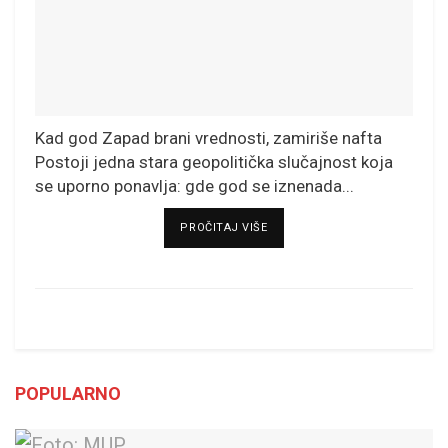
Kad god Zapad brani vrednosti, zamiriše nafta
Postoji jedna stara geopolitička slučajnost koja
se uporno ponavlja: gde god se iznenada...
DETAILS
PROČITAJ VIŠE
POPULARNO