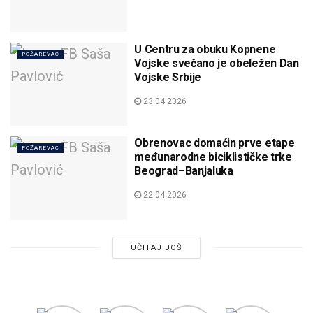
U Centru za obuku Kopnene
POŽAREVAC
Vojske svečano je obeležen Dan
Vojske Srbije
23.04.2026
Obrenovac domaćin prve etape
POŽAREVAC
međunarodne biciklističke trke
Beograd–Banjaluka
22.04.2026
UČITAJ JOŠ