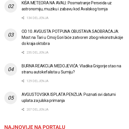
KIŠA METEORA NA AVALI: Posmatranje Perseida uz
astronomiju, muziku i zabavu kod Avalskog tornja
134 DELJENJA
OD 10. AVGUSTA POTPUNA OBUSTAVA SAOBRAĆAJA:
Most na Tari u Crnoj Gori biće zatvoren zbog rekonstrukcije
do kraja oktobra
235 DELJENJA
BURNA REAKCIJA MEDOJEVIĆA: Vladika Grigorije stao na
stranu autokefalista u Sumiju?
129 DELJENJA
AVGUSTOVSKA ISPLATA PENZIJA: Poznati svi datumi
uplata za julska primanja
207 DELJENJA
NAJNOVIJE NA PORTALU