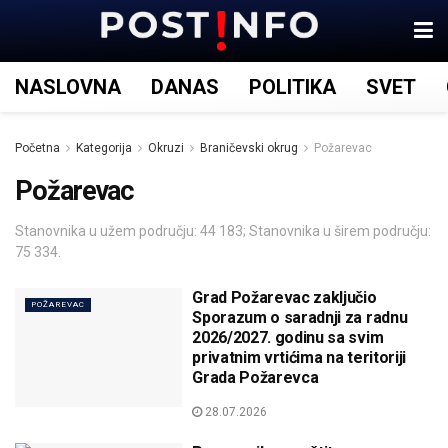
NASLOVNA
DANAS
POLITIKA
SVET
Početna
Kategorija
Okruzi
Braničevski okrug
Požarevac
Požarevac
Stanovnika u užem području: 44 183; Stanovnika u širem području:
75 334.
Grad Požarevac zaključio
POŽAREVAC
Sporazum o saradnji za radnu
2026/2027. godinu sa svim
privatnim vrtićima na teritoriji
Grada Požarevca
28.07.2026