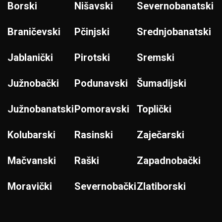
Borski
Nišavski
Severnobanatski
Braničevski
Pčinjski
Srednjobanatski
Jablanički
Pirotski
Sremski
Južnobački
Podunavski
Šumadijski
Južnobanatski
Pomoravski
Toplički
Kolubarski
Rasinski
Zaječarski
Mačvanski
Raški
Zapadnobački
Moravički
Severnobački
Zlatiborski