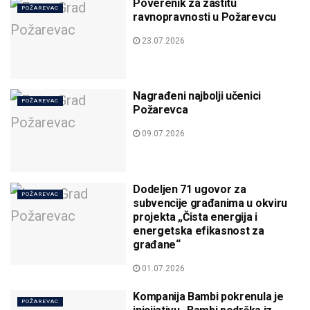
Poverenik za zaštitu
POŽAREVAC
ravnopravnosti u Požarevcu
23.07.2026
Nagrađeni najbolji učenici
POŽAREVAC
Požarevca
09.07.2026
Dodeljen 71 ugovor za
POŽAREVAC
subvencije građanima u okviru
projekta „Čista energija i
energetska efikasnost za
građane“
01.07.2026
Kompanija Bambi pokrenula je
POŽAREVAC