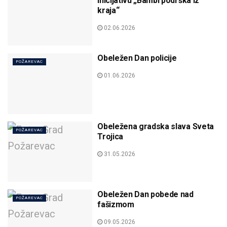
inicijativu „Bambi podrška iz
kraja“
02.06.2026
Obeležen Dan policije
POŽAREVAC
01.06.2026
Obeležena gradska slava Sveta
POŽAREVAC
Trojica
31.05.2026
Obeležen Dan pobede nad
POŽAREVAC
fašizmom
09.05.2026