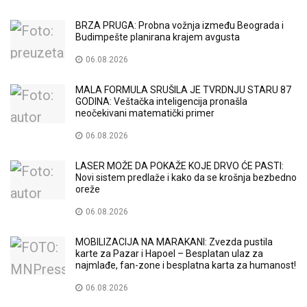
BRZA PRUGA: Probna vožnja između Beograda i
Budimpešte planirana krajem avgusta
06.08.2026
MALA FORMULA SRUŠILA JE TVRDNJU STARU 87
GODINA: Veštačka inteligencija pronašla
neočekivani matematički primer
06.08.2026
LASER MOŽE DA POKAŽE KOJE DRVO ĆE PASTI:
Novi sistem predlaže i kako da se krošnja bezbedno
oreže
06.08.2026
MOBILIZACIJA NA MARAKANI: Zvezda pustila
karte za Pazar i Hapoel – Besplatan ulaz za
najmlađe, fan-zone i besplatna karta za humanost!
06.08.2026