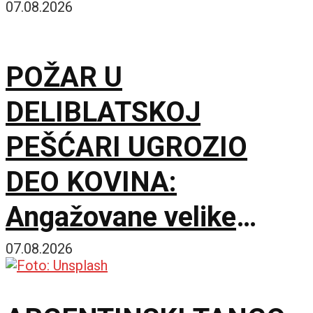
07.08.2026
POŽAR U
DELIBLATSKOJ
PEŠĆARI UGROZIO
DEO KOVINA:
Angažovane velike
snage za zaštitu
07.08.2026
imovine i prirodnih