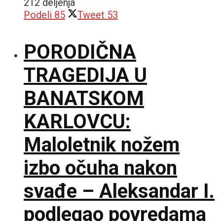
212 deljenja
Podeli
85
Tweet
53
PORODIČNA
TRAGEDIJA U
BANATSKOM
KARLOVCU:
Maloletnik nožem
izbo očuha nakon
svađe – Aleksandar I.
podlegao povredama