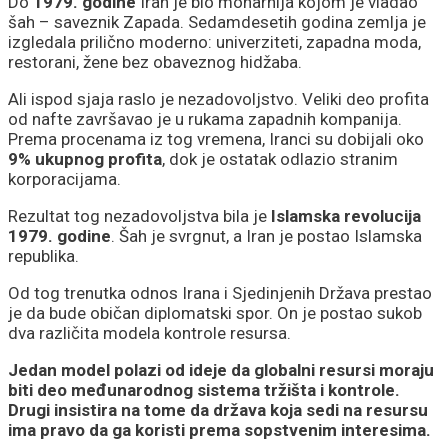
Do
1979. godine
Iran je bio monarhija kojom je vladao
šah – saveznik Zapada. Sedamdesetih godina zemlja je
izgledala prilično moderno: univerziteti, zapadna moda,
restorani, žene bez obaveznog hidžaba.
Ali ispod sjaja raslo je nezadovoljstvo. Veliki deo profita
od nafte završavao je u rukama zapadnih kompanija.
Prema procenama iz tog vremena, Iranci su dobijali oko
9% ukupnog profita
, dok je ostatak odlazio stranim
korporacijama.
Rezultat tog nezadovoljstva bila je
Islamska revolucija
1979. godine
. Šah je svrgnut, a Iran je postao Islamska
republika.
Od tog trenutka odnos Irana i Sjedinjenih Država prestao
je da bude običan diplomatski spor. On je postao sukob
dva različita modela kontrole resursa.
Jedan model polazi od ideje da globalni resursi moraju
biti deo međunarodnog sistema tržišta i kontrole.
Drugi insistira na tome da država koja sedi na resursu
ima pravo da ga koristi prema sopstvenim interesima.