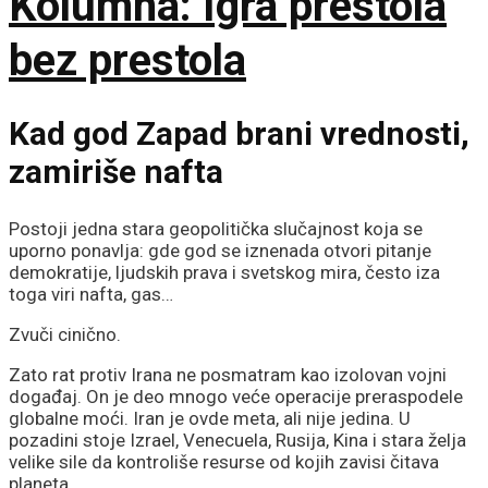
Kolumna: Igra prestola
bez prestola
Kad god Zapad brani vrednosti,
zamiriše nafta
Postoji jedna stara geopolitička slučajnost koja se
uporno ponavlja: gde god se iznenada otvori pitanje
demokratije, ljudskih prava i svetskog mira, često iza
toga viri nafta, gas…
Zvuči cinično.
Zato rat protiv Irana ne posmatram kao izolovan vojni
događaj. On je deo mnogo veće operacije preraspodele
globalne moći. Iran je ovde meta, ali nije jedina. U
pozadini stoje Izrael, Venecuela, Rusija, Kina i stara želja
velike sile da kontroliše resurse od kojih zavisi čitava
planeta.