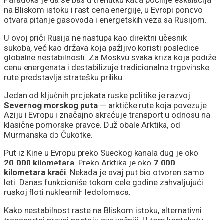
Paradoks je da se baš u trenutku kada počinje eskalacija
na Bliskom istoku i rast cena energije, u Evropi ponovo
otvara pitanje gasovoda i energetskih veza sa Rusijom.
U ovoj priči Rusija ne nastupa kao direktni učesnik
sukoba, već kao država koja pažljivo koristi posledice
globalne nestabilnosti. Za Moskvu svaka kriza koja podiže
cenu energenata i destabilizuje tradicionalne trgovinske
rute predstavlja stratešku priliku.
Jedan od ključnih projekata ruske politike je razvoj
Severnog morskog puta
— arktičke rute koja povezuje
Aziju i Evropu i značajno skraćuje transport u odnosu na
klasične pomorske pravce. Duž obale Arktika, od
Murmanska do Čukotke.
Put iz Kine u Evropu preko Sueckog kanala dug je oko
20.000 kilometara
. Preko Arktika je oko
7.000
kilometara kraći
. Nekada je ovaj put bio otvoren samo
leti. Danas funkcioniše tokom cele godine zahvaljujući
ruskoj floti nuklearnih ledolomaca.
Kako nestabilnost raste na Bliskom istoku, alternativni