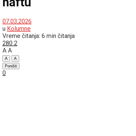
naftu
07.03.2026
u
Kolumne
Vreme čitanja: 6 min čitanja
280
2
A
A
A
A
Poništi
0