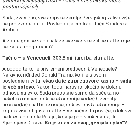
avioni koji napadaju Iran – i vaša infrastruktura može
postati vojni cilj.
Sada, zvanično, sve arapske zemlje Persijskog zaliva više
ne proizvode naftu. Poslednji je bio Irak. Juče Saudijska
Arabija.
A znate gde se sada nalaze sve svetske zalihe nafte koje
se zaista mogu kupiti?
Tačno – u Venecueli
. 303,8 milijardi barela nafte.
A pogodite ko je privremeni predsednik Venecuele?
Naravno, riđi đed Donald Tramp, koji je u svom
poslednjem tvitu rekao
da je za pregovore kasno – sada
je već gotovo
. Nakon toga, naravno, skočio je dolar u
odnosu na evro. Sada preostaje samo da sačekamo
nekoliko meseci dok se ekonomije vodećih zemalja
proizvođača nafte ne uruše, dok evropska ekonomija –
koja zavisi od gasa i nafte – ne počne da posrće, i dok svi
ne krenu da mole Rusiju, koja je pod sankcijama, ili
Sjedinjene Države.
Ko je znao za ovaj „genijalan plan“?