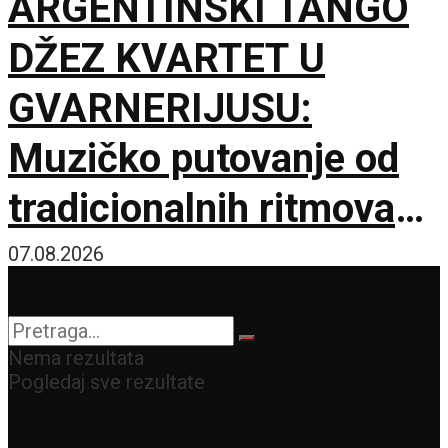
ARGENTINSKI TANGO
resursa
DŽEZ KVARTET U
GVARNERIJUSU:
Muzičko putovanje od
tradicionalnih ritmova
do Astora Pjacole
07.08.2026
Nema rezultata
Pogledaj sve rezultate