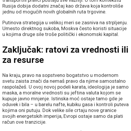
transportni pravci postaju sve važniji. U tom kontekstu
Rusija dobija dodatni značaj kao država koja kontroliše
jednu od mogućih novih globalnih ruta trgovine.
Putinova strategija u velikoj meri se zasniva na strpljenju.
Umesto direktnog sukoba, Moskva često koristi situacije
u kojima druge sile troše politički i ekonomski kapital.
Zaključak:
ratovi za vrednosti ili
za resurse
Na kraju, pravo na sopstveno bogatstvo u modernom
svetu zaista znači da nemaš pravo da njime samostalno
raspolažeš. U ovoj novoj podeli karata, ideologija je samo
maska, a moralne vrednosti su jeftina valuta kojom se
kupuje javno mnjenje. Istinska moć ostaje tamo gde je
oduvek i bila – u barelu nafte, kubiku gasa i kontroli puteva
kojima oni putuju. Dok velike sile crtaju nove granice
svojih energetskih imperija, Evropi ostaje samo da plati
račun ove tranzicije.