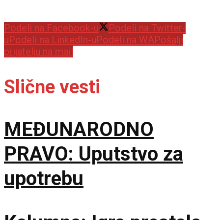
Podeli na Facebook-u
Podeli na Twitter-
u
Podeli na LinkedIn-u
Podeli na WA
Pošalji
prijatelju na mail
Slične vesti
MEĐUNARODNO
PRAVO: Uputstvo za
upotrebu