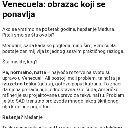
Venecuela:
obrazac koji se
ponavlja
Ako se vratimo na pošetak godine, hapšenje Madura.
Pitali smo se šta ovo bi?
Međutim, sada kada se pogleda malo šire, Venecuela
postaje zanimljivija iz jednog sasvim praktičnog razloga.
Šta mislite, kog?
Pa, normalno, nafta
– najveće rezerve na svetu su
upravo u Venecueli. Ali postoji mali problem: ta nafta je
izuzetno teška
(gusta), gotovo poput katrana. To znači
da njena prerada nije jednostavna. Gle čuda, Američke
rafinerije su projektovane upravo za takvu naftu. Problem
je što SAD trenutno proizvode mnogo lakog škriljčnog
ulja koje nije pogodno.
Rešenje?
Mešanje.
Teška venecuelanska nafta mora da se meša sa
lakšom