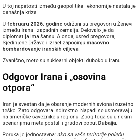
U toj napetosti između geopolitike i ekonomije nastala je
današnja kriza.
U
februaru 2026. godine
održani su pregovori u Ženevi
između Irana i zapadnih zemalja. Delovalo je da
diplomatija ima šansu. A onda, usred pregovora,
Sjedinjene Države i Izrael započinju
masovno
bombardovanje iranskih ciljeva
.
Zvanično, mete su nuklearni objekti duboko u Iranu.
Odgovor Irana i „osovina
otpora“
Iran je svestan da je obaranje modernih aviona izuzetno
teško. Zato odgovara indirektno. Napadi se usmeravaju
na američke saveznike u regionu. Zbog toga su u nekim
scenarijima meta postali i gradovi poput
Dubaija
.
Poruka je jednostavna:
ako sa vaše teritorije poleću