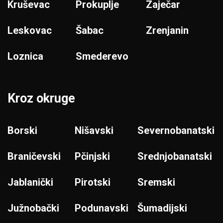
Kruševac
Prokuplje
Zaječar
Leskovac
Šabac
Zrenjanin
Loznica
Smederevo
Kroz okruge
Borski
Nišavski
Severnobanatski
Braničevski
Pčinjski
Srednjobanatski
Jablanički
Pirotski
Sremski
Južnobački
Podunavski
Šumadijski