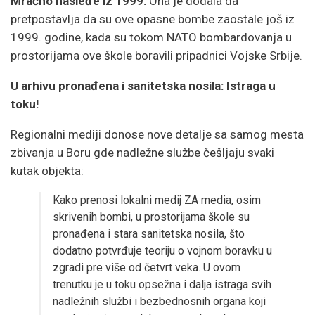
Mračno nasleđe iz 1999:
Ona je dodala da
pretpostavlja da su ove opasne bombe zaostale još iz
1999. godine, kada su tokom NATO bombardovanja u
prostorijama ove škole boravili pripadnici Vojske Srbije.
U arhivu pronađena i sanitetska nosila: Istraga u
toku!
Regionalni mediji donose nove detalje sa samog mesta
zbivanja u Boru gde nadležne službe češljaju svaki
kutak objekta:
Kako prenosi lokalni medij ZA media, osim
skrivenih bombi, u prostorijama škole su
pronađena i stara sanitetska nosila, što
dodatno potvrđuje teoriju o vojnom boravku u
zgradi pre više od četvrt veka. U ovom
trenutku je u toku opsežna i dalja istraga svih
nadležnih službi i bezbednosnih organa koji