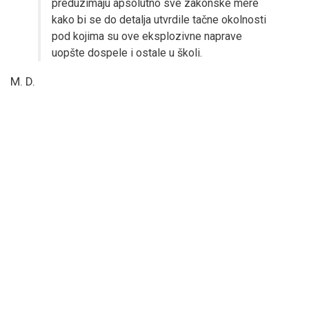
preduzimaju apsolutno sve zakonske mere
kako bi se do detalja utvrdile tačne okolnosti
pod kojima su ove eksplozivne naprave
uopšte dospele i ostale u školi.
M. D.