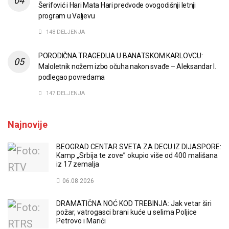
Šerifović i Hari Mata Hari predvode ovogodišnji letnji
program u Valjevu
148 DELJENJA
PORODIČNA TRAGEDIJA U BANATSKOM KARLOVCU:
Maloletnik nožem izbo očuha nakon svađe – Aleksandar I.
podlegao povredama
147 DELJENJA
Najnovije
BEOGRAD CENTAR SVETA ZA DECU IZ DIJASPORE:
Kamp „Srbija te zove” okupio više od 400 mališana
iz 17 zemalja
06.08.2026
DRAMATIČNA NOĆ KOD TREBINJA: Jak vetar širi
požar, vatrogasci brani kuće u selima Poljice
Petrovo i Marići