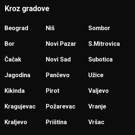
Kroz gradove
Beograd
Niš
Sombor
Bor
Novi Pazar
S.Mitrovica
Čačak
Novi Sad
Subotica
Jagodina
Pančevo
Užice
Kikinda
Pirot
Valjevo
Kragujevac
Požarevac
Vranje
Kraljevo
Priština
Vršac