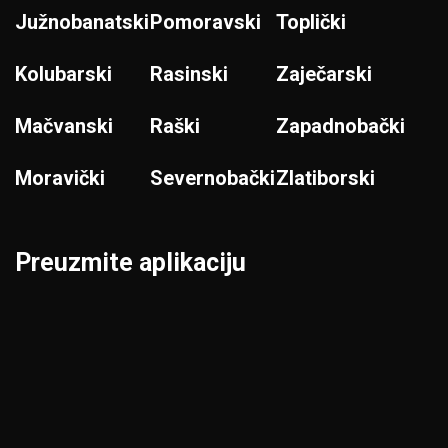
Južnobanatski
Pomoravski
Toplički
Kolubarski
Rasinski
Zaječarski
Mačvanski
Raški
Zapadnobački
Moravički
Severnobački
Zlatiborski
Preuzmite aplikaciju