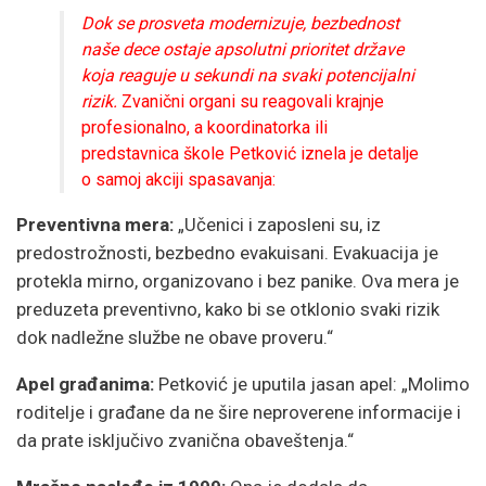
Dok se prosveta modernizuje, bezbednost
naše dece ostaje apsolutni prioritet države
koja reaguje u sekundi na svaki potencijalni
rizik.
Zvanični organi su reagovali krajnje
profesionalno, a koordinatorka ili
predstavnica škole Petković iznela je detalje
o samoj akciji spasavanja:
Preventivna mera:
„Učenici i zaposleni su, iz
predostrožnosti, bezbedno evakuisani. Evakuacija je
protekla mirno, organizovano i bez panike. Ova mera je
preduzeta preventivno, kako bi se otklonio svaki rizik
dok nadležne službe ne obave proveru.“
Apel građanima:
Petković je uputila jasan apel: „Molimo
roditelje i građane da ne šire neproverene informacije i
da prate isključivo zvanična obaveštenja.“