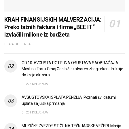
KRAH FINANSIJSKIH MALVERZACIJA:
Preko lažnih faktura i firme „BEE IT“
izvlačili milione iz budžeta
486 DELJENJA
OD 10. AVGUSTA POTPUNA OBUSTAVA SAOBRAĆAJA:
Most na Tari u Crnoj Gori biće zatvoren zbog rekonstrukcije
do kraja oktobra
226 DELJENJA
AVGUSTOVSKA ISPLATA PENZIJA: Poznati svi datumi
uplata za julska primanja
201 DELJENJA
MUZIČKE ZVEZDE STIŽU NA TEŠNJARSKE VEČERI: Marija