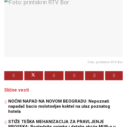
Foto: printskrin RTV Bor
Slične vesti
NOĆNI NAPAD NA NOVOM BEOGRADU: Nepoznati
napadač bacio molotovljev koktel na ulaz poznatog
hotela
STIŽE TEŠKA MEHANIZACIJA ZA PRAVLJENJE
PROSEKA: Pogledajte snimke i detalje akcije MUP-a u