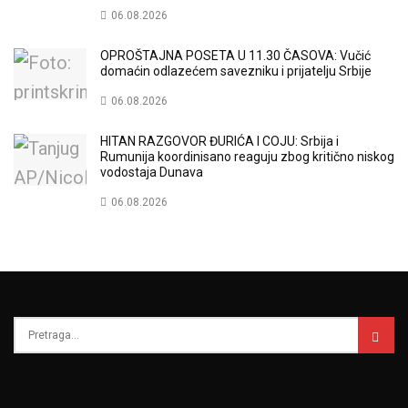
06.08.2026
OPROŠTAJNA POSETA U 11.30 ČASOVA: Vučić
domaćin odlazećem savezniku i prijatelju Srbije
06.08.2026
HITAN RAZGOVOR ĐURIĆA I COJU: Srbija i
Rumunija koordinisano reaguju zbog kritično niskog
vodostaja Dunava
06.08.2026