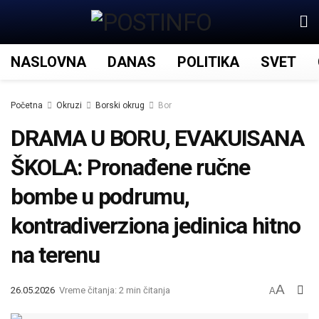
NASLOVNA
DANAS
POLITIKA
SVET
Početna
Okruzi
Borski okrug
Bor
DRAMA U BORU, EVAKUISANA
ŠKOLA: Pronađene ručne
bombe u podrumu,
kontradiverziona jedinica hitno
na terenu
A
26.05.2026
Vreme čitanja: 2 min čitanja
A