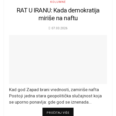
KOLUMNE
RAT U IRANU: Kada demokratija
miriše na naftu
07.03.2026
Kad god Zapad brani vrednosti, zamiriše nafta
Postoji jedna stara geopolitička slučajnost koja
se uporno ponavlja: gde god se iznenada...
DETAILS
PROČITAJ VIŠE