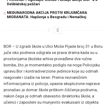
Deliblatskoj peščari
MEĐUNARODNA AKCIJA PROTIV KRIJUMČARA
MIGRANATA: Hapšenja u Beogradu i Nemačkoj
BOR – U zgradi škole u Ulici Moše Pijade broj 31 u Boru
juče oko podneva odigrala se prava drama kada su u
prostorijama školske arhive pronađene dve ručne
bombe, što je momentalno podiglo na noge Policijsku
upravu Bor i kontradiverzione jedinice koje su odmah
reagovale i izašle na teren. Prema nezvaničnim
informacijama iz policije, opasne eksplozivne naprave
pronašao je domar škole prilikom čišćenja podruma,
nakon čega je odmah obavestio direktorku škole, a
učenici i zaposleni su munjevito evakuisani iz objekta.