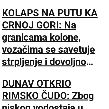
KOLAPS NA PUTU KA
CRNOJ GORI: Na
granicama kolone,
vozačima se savetuje
strpljenje i dovoljno
vode
DUNAV OTKRIO
RIMSKO ČUDO: Zbog
niskog vodostaja u