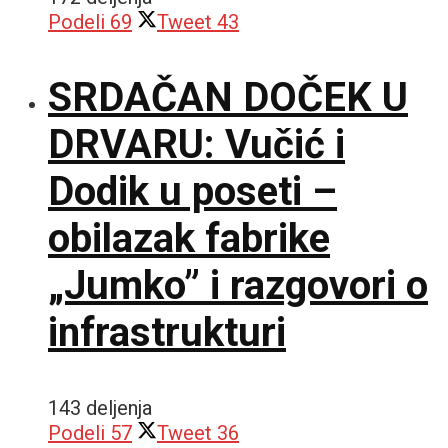
Podeli
69
Tweet
43
SRDAČAN DOČEK U
DRVARU: Vučić i
Dodik u poseti –
obilazak fabrike
„Jumko” i razgovori o
infrastrukturi
143 deljenja
Podeli
57
Tweet
36