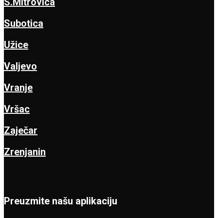
S.Mitrovica
Subotica
Užice
Valjevo
Vranje
Vršac
Zaječar
Zrenjanin
Preuzmite našu aplikaciju