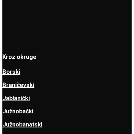
Kroz okruge
Borski
Braničevski
Jablanički
Južnobački
Južnobanatski