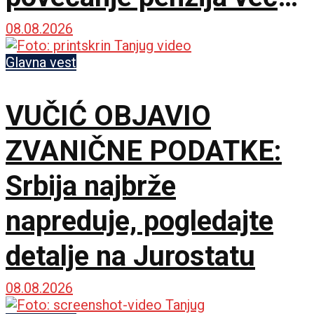
ove godine – Pratiće
08.08.2026
rast plata
Glavna vest
VUČIĆ OBJAVIO
ZVANIČNE PODATKE:
Srbija najbrže
napreduje, pogledajte
detalje na Jurostatu
08.08.2026