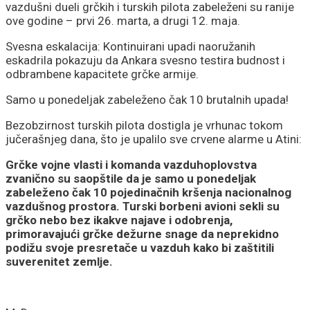
vazdušni dueli grčkih i turskih pilota zabeleženi su ranije
rast plata
ove godine – prvi 26. marta, a drugi 12. maja.
Svesna eskalacija: Kontinuirani upadi naoružanih
eskadrila pokazuju da Ankara svesno testira budnost i
odbrambene kapacitete grčke armije.
Samo u ponedeljak zabeleženo čak 10 brutalnih upada!
Bezobzirnost turskih pilota dostigla je vrhunac tokom
jučerašnjeg dana, što je upalilo sve crvene alarme u Atini:
Grčke vojne vlasti i komanda vazduhoplovstva
zvanično su saopštile da je samo u ponedeljak
zabeleženo čak 10 pojedinačnih kršenja nacionalnog
vazdušnog prostora. Turski borbeni avioni sekli su
grčko nebo bez ikakve najave i odobrenja,
primoravajući grčke dežurne snage da neprekidno
podižu svoje presretače u vazduh kako bi zaštitili
suverenitet zemlje.