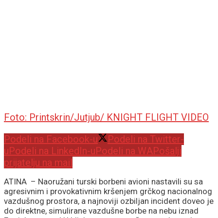
Foto: Printskrin/Jutjub/ KNIGHT FLIGHT VIDEO
Podeli na Facebook-u
Podeli na Twitter-
u
Podeli na LinkedIn-u
Podeli na WA
Pošalji
prijatelju na mail
ATINA – Naoružani turski borbeni avioni nastavili su sa
agresivnim i provokativnim kršenjem grčkog nacionalnog
vazdušnog prostora, a najnoviji ozbiljan incident doveo je
do direktne, simulirane vazdušne borbe na nebu iznad