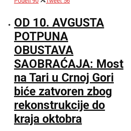
Podeli
90
Tweet
56
OD 10. AVGUSTA
POTPUNA
OBUSTAVA
SAOBRAĆAJA: Most
na Tari u Crnoj Gori
biće zatvoren zbog
rekonstrukcije do
kraja oktobra