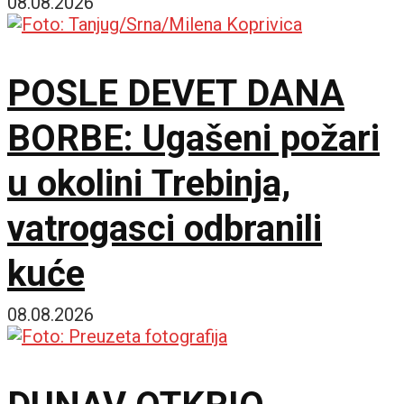
vode
08.08.2026
POSLE DEVET DANA
BORBE: Ugašeni požari
u okolini Trebinja,
vatrogasci odbranili
kuće
08.08.2026