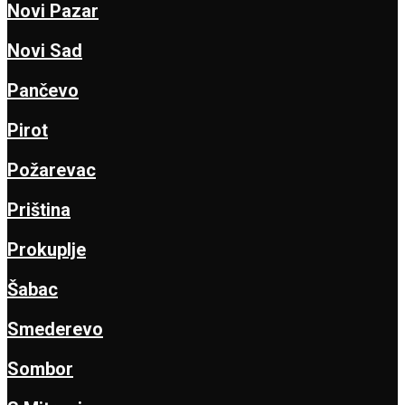
Novi Pazar
Novi Sad
Pančevo
Pirot
Požarevac
Priština
Prokuplje
Šabac
Smederevo
Sombor