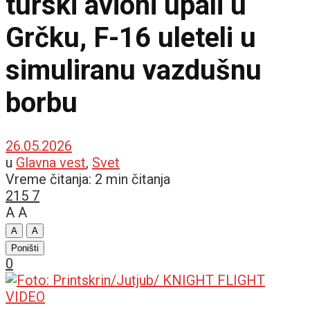
turski avioni upali u
Grčku, F-16 uleteli u
simuliranu vazdušnu
borbu
26.05.2026
u
Glavna vest
,
Svet
Vreme čitanja: 2 min čitanja
215
7
A
A
A
A
Poništi
0