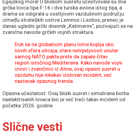
Egejskog mora! U bliskom susretu učestvovala su dva
grčka lovca tipa F-16 i dva turska aviona istog tipa, a
drama se odigrala u osetljivom vazdušnom području
između strateških ostrva Lemnos i Lezbos, preneo je
danas ugledni grčki dnevnik „Katimerini“, pozivajući se na
zvanične navode grčkih vojnih struktura.
Dok se na globalnom planu lome koplja oko
novih sfera uticaja, stare netrpeljivosti unutar
samog NATO pakta prete da zapale čitav
region istočnog Mediterana. Kako navode vojni
izvori i zvaničnici iz Atine, ovaj opasni susret u
vazduhu nije nikakav izolovan incident, već
nastavak opasnog trenda:
Opasna učestalost: Ovaj bliski susret i simulirana borba
naelektrisanih lovaca bio je već treći takav incident od
početka 2026. godine.
Slične vesti