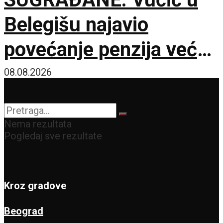
Belegišu najavio
povećanje penzija već
ove godine – Pratiće
08.08.2026
rast plata
Nema rezultata
Pogledaj sve rezultate
Kroz gradove
Beograd