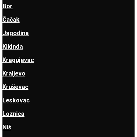
Bor
Čačak
Jagodina
Kikinda
Kragujevac
Kraljevo
Kruševac
Leskovac
Loznica
Niš