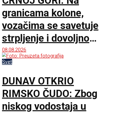
CRNOJ GORI: Na
granicama kolone,
vozačima se savetuje
strpljenje i dovoljno
vode
08.08.2026
Svet
DUNAV OTKRIO
RIMSKO ČUDO: Zbog
niskog vodostaja u