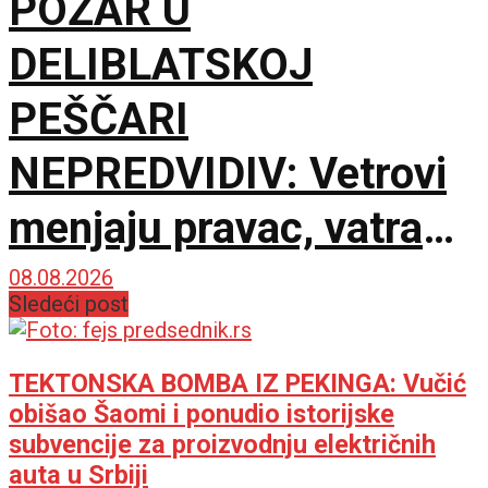
POŽAR U
DELIBLATSKOJ
PEŠČARI
NEPREDVIDIV: Vetrovi
menjaju pravac, vatra
zahvatila oko 1.500
08.08.2026
Sledeći post
hektara
TEKTONSKA BOMBA IZ PEKINGA: Vučić
obišao Šaomi i ponudio istorijske
subvencije za proizvodnju električnih
auta u Srbiji