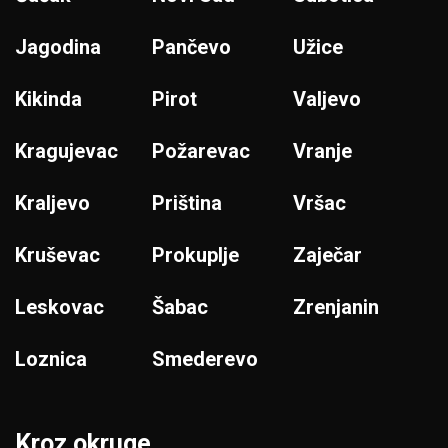
Jagodina
Pančevo
Užice
Kikinda
Pirot
Valjevo
Kragujevac
Požarevac
Vranje
Kraljevo
Priština
Vršac
Kruševac
Prokuplje
Zaječar
Leskovac
Šabac
Zrenjanin
Loznica
Smederevo
Kroz okruge