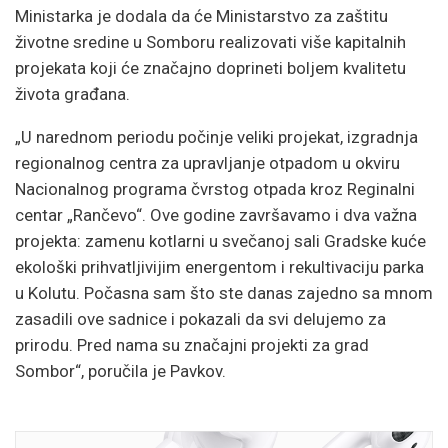
Ministarka je dodala da će Ministarstvo za zaštitu
životne sredine u Somboru realizovati više kapitalnih
projekata koji će značajno doprineti boljem kvalitetu
života građana.
„U narednom periodu počinje veliki projekat, izgradnja
regionalnog centra za upravljanje otpadom u okviru
Nacionalnog programa čvrstog otpada kroz Reginalni
centar „Rančevo“. Ove godine završavamo i dva važna
projekta: zamenu kotlarni u svečanoj sali Gradske kuće
ekološki prihvatljivijim energentom i rekultivaciju parka
u Kolutu. Počasna sam što ste danas zajedno sa mnom
zasadili ove sadnice i pokazali da svi delujemo za
prirodu. Pred nama su značajni projekti za grad
Sombor“, poručila je Pavkov.