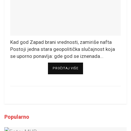
Kad god Zapad brani vrednosti, zamiriše nafta
Postoji jedna stara geopolitička slučajnost koja
se uporno ponavlja: gde god se iznenada...
DETAILS
PROČITAJ VIŠE
Popularno