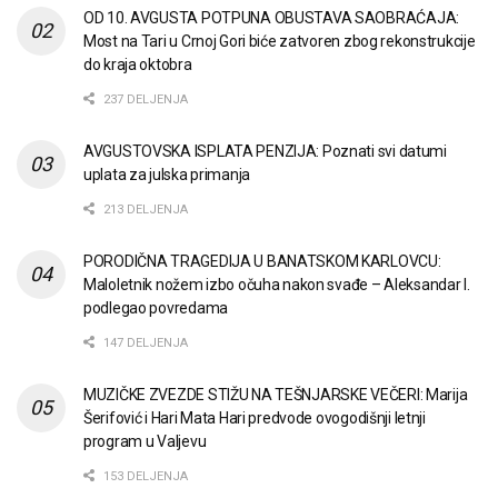
OD 10. AVGUSTA POTPUNA OBUSTAVA SAOBRAĆAJA:
Most na Tari u Crnoj Gori biće zatvoren zbog rekonstrukcije
do kraja oktobra
237 DELJENJA
AVGUSTOVSKA ISPLATA PENZIJA: Poznati svi datumi
uplata za julska primanja
213 DELJENJA
PORODIČNA TRAGEDIJA U BANATSKOM KARLOVCU:
Maloletnik nožem izbo očuha nakon svađe – Aleksandar I.
podlegao povredama
147 DELJENJA
MUZIČKE ZVEZDE STIŽU NA TEŠNJARSKE VEČERI: Marija
Šerifović i Hari Mata Hari predvode ovogodišnji letnji
program u Valjevu
153 DELJENJA