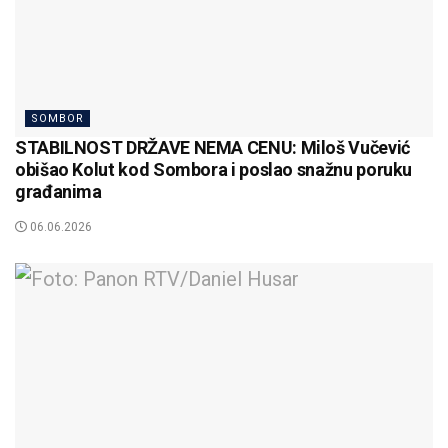
SOMBOR
STABILNOST DRŽAVE NEMA CENU: Miloš Vučević
obišao Kolut kod Sombora i poslao snažnu poruku
građanima
06.06.2026