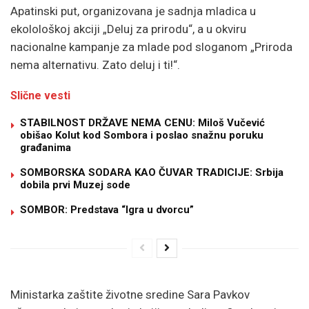
Apatinski put, organizovana je sadnja mladica u
ekolološkoj akciji „Deluj za prirodu“, a u okviru
nacionalne kampanje za mlade pod sloganom „Priroda
nema alternativu. Zato deluj i ti!“.
Slične vesti
STABILNOST DRŽAVE NEMA CENU: Miloš Vučević
obišao Kolut kod Sombora i poslao snažnu poruku
građanima
SOMBORSKA SODARA KAO ČUVAR TRADICIJE: Srbija
dobila prvi Muzej sode
SOMBOR: Predstava “Igra u dvorcu”
Ministarka zaštite životne sredine Sara Pavkov