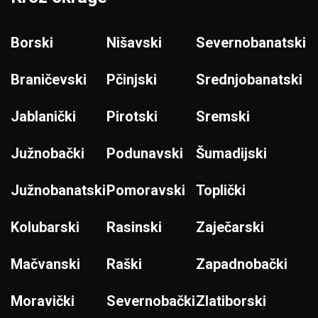
Borski
Nišavski
Severnobanatski
Braničevski
Pčinjski
Srednjobanatski
Jablanički
Pirotski
Sremski
Južnobački
Podunavski
Šumadijski
Južnobanatski
Pomoravski
Toplički
Kolubarski
Rasinski
Zaječarski
Mačvanski
Raški
Zapadnobački
Moravički
Severnobački
Zlatiborski