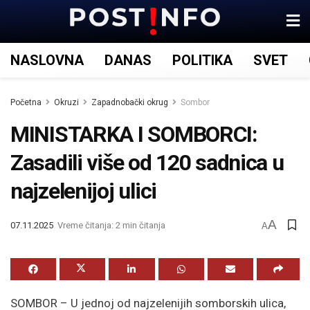
NASLOVNA
DANAS
POLITIKA
SVET
Početna
Okruzi
Zapadnobački okrug
Sombor
MINISTARKA I SOMBORCI:
Zasadili više od 120 sadnica u
najzelenijoj ulici
A
07.11.2025
Vreme čitanja: 2 min čitanja
A
SOMBOR – U jednoj od najzelenijih somborskih ulica,