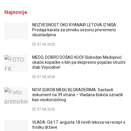
Najnovije
NEIZVESNOST OKO RYANAIR LETOVA IZ NIŠA:
Prodaja karata za zimsku sezonu privremeno
obustavljena
07.08.2026
MEDO, DOBRO DOŠAO KUĆI! Slobodan Medojević
okačio kopačke o klin pa ekspresno pojačao stručni
štab Vojvodine!
07.08.2026
NOVI SUKOB MEĐU BLOKADERIMA: Sastavili
dokument na 39 strana – Vladana Đokića označili
kao visokorizičnog
07.08.2026
VLADA: Od 17. avgusta 18 novih lekova na recept o
trošku države