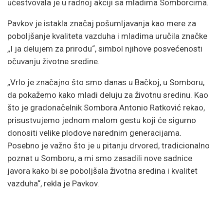
učestvovala je u radnoj akciji sa mladima Somborcima.
Pavkov je istakla značaj pošumljavanja kao mere za
poboljšanje kvaliteta vazduha i mladima uručila značke
„I ja delujem za prirodu“, simbol njihove posvećenosti
očuvanju životne sredine.
„Vrlo je značajno što smo danas u Bačkoj, u Somboru,
da pokažemo kako mladi deluju za životnu sredinu. Kao
što je gradonačelnik Sombora Antonio Ratković rekao,
prisustvujemo jednom malom gestu koji će sigurno
donositi velike plodove narednim generacijama.
Posebno je važno što je u pitanju drvored, tradicionalno
poznat u Somboru, a mi smo zasadili nove sadnice
javora kako bi se poboljšala životna sredina i kvalitet
vazduha“, rekla je Pavkov.