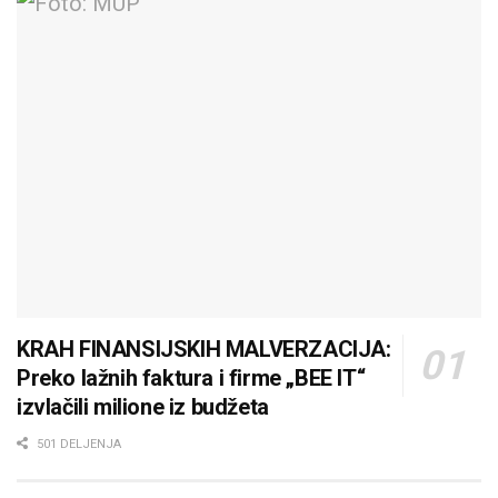
KRAH FINANSIJSKIH MALVERZACIJA:
Preko lažnih faktura i firme „BEE IT“
izvlačili milione iz budžeta
501 DELJENJA