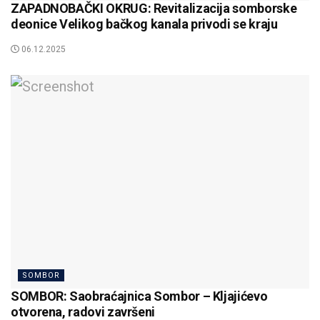
ZAPADNOBAČKI OKRUG: Revitalizacija somborske
deonice Velikog bačkog kanala privodi se kraju
06.12.2025
SOMBOR
SOMBOR: Saobraćajnica Sombor – Kljajićevo
otvorena, radovi završeni