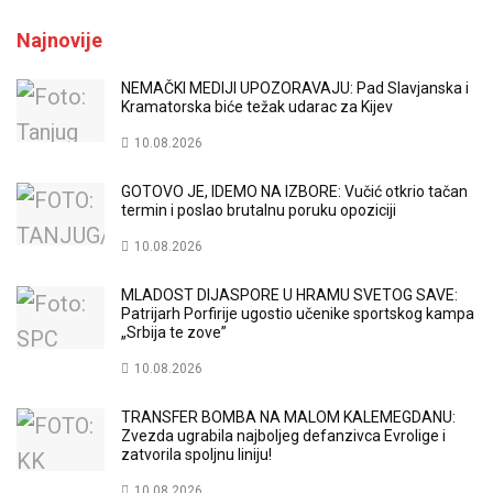
Najnovije
NEMAČKI MEDIJI UPOZORAVAJU: Pad Slavjanska i
Kramatorska biće težak udarac za Kijev
10.08.2026
GOTOVO JE, IDEMO NA IZBORE: Vučić otkrio tačan
termin i poslao brutalnu poruku opoziciji
10.08.2026
MLADOST DIJASPORE U HRAMU SVETOG SAVE:
Patrijarh Porfirije ugostio učenike sportskog kampa
„Srbija te zove”
10.08.2026
TRANSFER BOMBA NA MALOM KALEMEGDANU:
Zvezda ugrabila najboljeg defanzivca Evrolige i
zatvorila spoljnu liniju!
10.08.2026