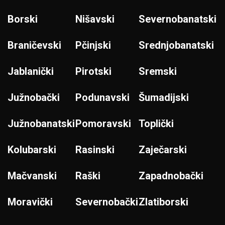
Borski
Nišavski
Severnobanatski
Braničevski
Pčinjski
Srednjobanatski
Jablanički
Pirotski
Sremski
Južnobački
Podunavski
Šumadijski
Južnobanatski
Pomoravski
Toplički
Kolubarski
Rasinski
Zaječarski
Mačvanski
Raški
Zapadnobački
Moravički
Severnobački
Zlatiborski