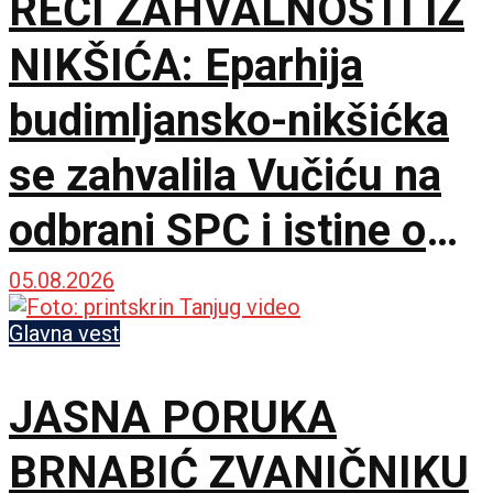
REČI ZAHVALNOSTI IZ
NIKŠIĆA: Eparhija
budimljansko-nikšićka
se zahvalila Vučiću na
odbrani SPC i istine o
litijama
05.08.2026
Glavna vest
JASNA PORUKA
BRNABIĆ ZVANIČNIKU