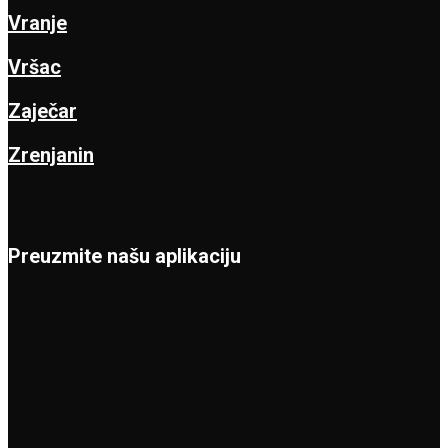
Vranje
Vršac
Zaječar
Zrenjanin
Preuzmite našu aplikaciju