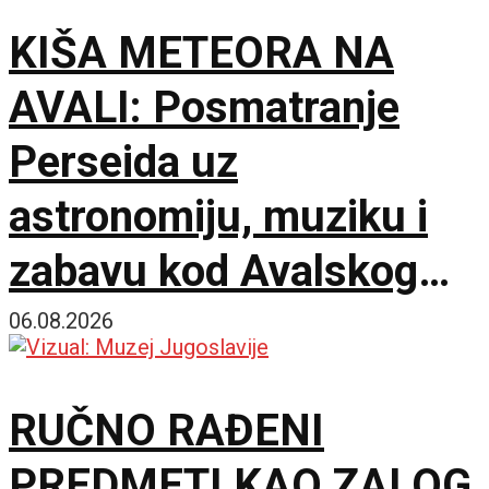
KIŠA METEORA NA
AVALI: Posmatranje
Perseida uz
astronomiju, muziku i
zabavu kod Avalskog
tornja
06.08.2026
RUČNO RAĐENI
PREDMETI KAO ZALOG