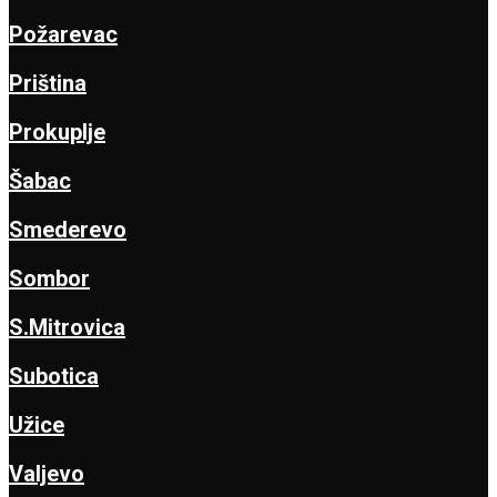
Požarevac
Priština
Prokuplje
Šabac
Smederevo
Sombor
S.Mitrovica
Subotica
Užice
Valjevo