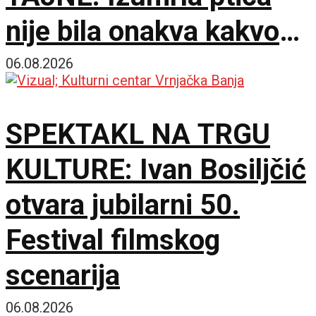
nije bila onakva kakvom
je zamišljamo
06.08.2026
SPEKTAKL NA TRGU
KULTURE: Ivan Bosiljčić
otvara jubilarni 50.
Festival filmskog
scenarija
06.08.2026