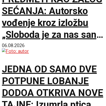
SEĆANJA: Autorsko
vođenje kroz izložbu
„Sloboda je za nas san“
u Muzeju Jugoslavije
06.08.2026
JEDNA OD SAMO DVE
POTPUNE LOBANJE
DODOA OTKRIVA NOVE
TAJNE: Izumrla ptica