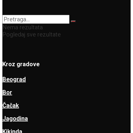
Nema rezultata
Pogledaj sve rezultate
Kroz gradove
Beograd
Bor
Čačak
Jagodina
Kikinda