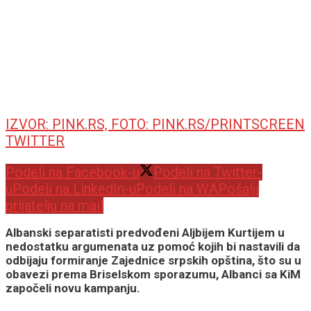
IZVOR: PINK.RS, FOTO: PINK.RS/PRINTSCREEN
TWITTER
Podeli na Facebook-u
Podeli na Twitter-
u
Podeli na LinkedIn-u
Podeli na WA
Pošalji
prijatelju na mail
Albanski separatisti predvođeni Aljbijem Kurtijem u
nedostatku argumenata uz pomoć kojih bi nastavili da
odbijaju formiranje Zajednice srpskih opština, što su u
obavezi prema Briselskom sporazumu, Albanci sa KiM
započeli novu kampanju.