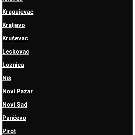
Kragujevac
Kraljevo
Kruševac
Leskovac
Loznica
Niš
Novi Pazar
Novi Sad
Pančevo
Pirot