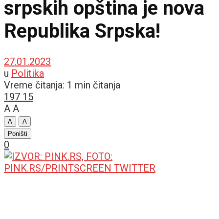
srpskih opština je nova
Republika Srpska!
27.01.2023
u
Politika
Vreme čitanja: 1 min čitanja
197
15
A
A
A
A
Poništi
0