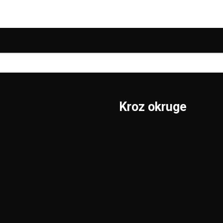
Kroz okruge
Sombor
Borski
S.Mitrovica
Braničevski
Subotica
Jablanički
Užice
Južnobački