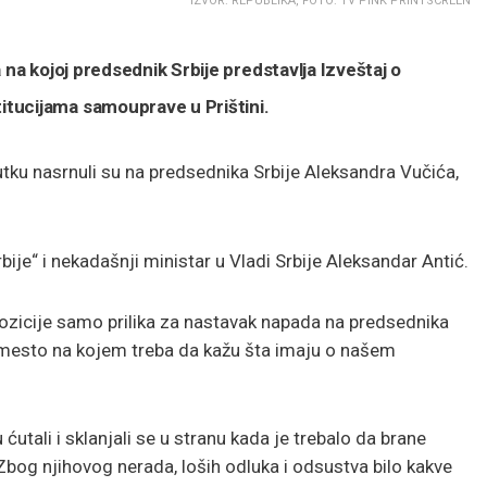
IZVOR: REPUBLIKA, FOTO: TV PINK PRINTSCREEN
 na kojoj predsednik Srbije predstavlja Izveštaj o
tucijama samouprave u Prištini.
tku nasrnuli su na predsednika Srbije Aleksandra Vučića,
je“ i nekadašnji ministar u Vladi Srbije Aleksandar Antić.
pozicije samo prilika za nastavak napada na predsednika
 mesto na kojem treba da kažu šta imaju o našem
utali i sklanjali se u stranu kada je trebalo da brane
Zbog njihovog nerada, loših odluka i odsustva bilo kakve