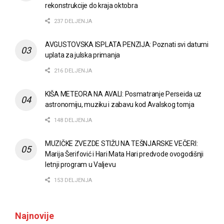
rekonstrukcije do kraja oktobra
237 DELJENJA
AVGUSTOVSKA ISPLATA PENZIJA: Poznati svi datumi
uplata za julska primanja
216 DELJENJA
KIŠA METEORA NA AVALI: Posmatranje Perseida uz
astronomiju, muziku i zabavu kod Avalskog tornja
148 DELJENJA
MUZIČKE ZVEZDE STIŽU NA TEŠNJARSKE VEČERI:
Marija Šerifović i Hari Mata Hari predvode ovogodišnji
letnji program u Valjevu
153 DELJENJA
Najnovije