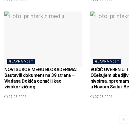
GLAVNA VEST
GLAVNA VEST
NOVI SUKOB MEĐU BLOKADERIMA:
VUČIĆ UVEREN U T
Sastavili dokument na 39 strana –
Očekujem ubedljiv
Vladana Đokića označili kao
nivoima, spremam
visokorizičnog
u Novom Sadu i B
07.08.2026
07.08.2026