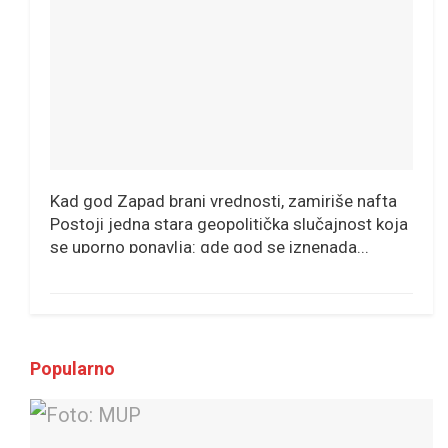
Kad god Zapad brani vrednosti, zamiriše nafta
Postoji jedna stara geopolitička slučajnost koja
se uporno ponavlja: gde god se iznenada...
Popularno