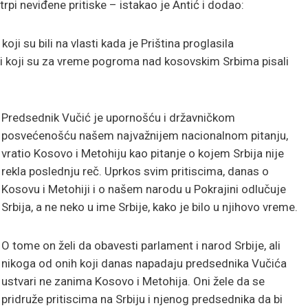
trpi neviđene pritiske – istakao je Antić i dodao:
koji su bili na vlasti kada je Priština proglasila
i koji su za vreme pogroma nad kosovskim Srbima pisali
Predsednik Vučić je upornošću i državničkom
posvećenošću našem najvažnijem nacionalnom pitanju,
vratio Kosovo i Metohiju kao pitanje o kojem Srbija nije
rekla poslednju reč. Uprkos svim pritiscima, danas o
Kosovu i Metohiji i o našem narodu u Pokrajini odlučuje
Srbija, a ne neko u ime Srbije, kako je bilo u njihovo vreme.
O tome on želi da obavesti parlament i narod Srbije, ali
nikoga od onih koji danas napadaju predsednika Vučića
ustvari ne zanima Kosovo i Metohija. Oni žele da se
pridruže pritiscima na Srbiju i njenog predsednika da bi