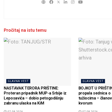
Pročitaj na istu temu
GLAVNA VEST
GLAVNA VEST
NASTAVAK TERORA PRIŠTINE:
BOJKOT U PRIŠTINI
Proteran pripadnik MUP-a Srbije iz
propala sednica o 
Leposavića – dobio petogodišnju
tužiocima – članov
zabranu ulaska na KiM
kvorum
07.08.2026
07.08.2026