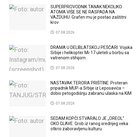
SUPERPROVODNIK TANAK NEKOLIKO
ATOMA VIŠE SE NE RASPADA NA
VAZDUHU: Grafen mu je postao zaštitni
krov
07.08.2026
DRAMA U DELIBLATSKOJ PEŠČARI: Vojska
Srbije i helikopter Mi-17 uleteli u borbu sa
vatrenom stihijom
07.08.2026
NASTAVAK TERORA PRIŠTINE: Proteran
pripadnik MUP-a Srbije iz Leposavića –
dobio petogodišnju zabranu ulaska na KiM
07.08.2026
SEDAM KOPČI STVARALO JE „OREOL“
OKO GLAVE: Grob iz ranog srednjeg veka
otkrio zaboravljenu kulturu