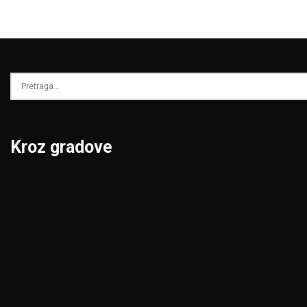
Kroz gradove
Beograd
Niš
Bor
Novi Pazar
Čačak
Novi Sad
Jagodina
Pančevo