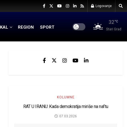
Logovanje
32
°C
KAL
REGION
SPORT
Stari Grad
KOLUMNE
RAT U IRANU: Kada demokratija miriše na naftu
07.03.2026