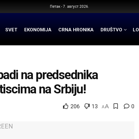
Петак - 7. август 2026.
SVET
EKONOMIJA
CRNA HRONIKA
DRUŠTVO
LO
di na predsednika
tiscima na Srbiju!
206
13
A
0
A