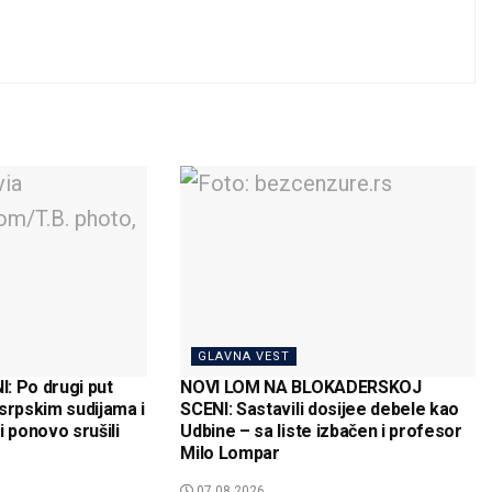
GLAVNA VEST
: Po drugi put
NOVI LOM NA BLOKADERSKOJ
srpskim sudijama i
SCENI: Sastavili dosijee debele kao
i ponovo srušili
Udbine – sa liste izbačen i profesor
Milo Lompar
07.08.2026