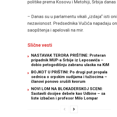
politike prema Kosovu i Metohiji, Srbija danas 
– Danas su u parlamentu vikali „izdaja“ isti oni 
nezavisnost. Predsednika Vučića napadaju on
saopštenja i apelovali na mir.
Slične vesti
NASTAVAK TERORA PRIŠTINE: Proteran
pripadnik MUP-a Srbije iz Leposavića –
dobio petogodišnju zabranu ulaska na KiM
BOJKOT U PRIŠTINI: Po drugi put propala
sednica o srpskim sudijama i tužiocima –
članovi ponovo srušili kvorum
NOVI LOM NA BLOKADERSKOJ SCENI:
Sastavili dosijee debele kao Udbine – sa
liste izbačen i profesor Milo Lompar