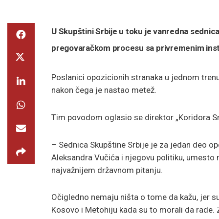
U Skupštini Srbije u toku je vanredna sednica
pregovaračkom procesu sa privremenim insti
Poslanici opozicionih stranaka u jednom trenu
nakon čega je nastao metež.
Tim povodom oglasio se direktor „Koridora Srbi
– Sednica Skupštine Srbije je za jedan deo o
Aleksandra Vučića i njegovu politiku, umesto
najvažnijem državnom pitanju.
Očigledno nemaju ništa o tome da kažu, jer su ć
Kosovo i Metohiju kada su to morali da rade. 