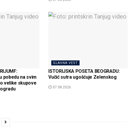
GLAVNA VEST
RIJUMF:
ISTORIJSKA POSETA BEOGRADU:
u pobedu na svim
Vučić sutra ugošćuje Zelenskog
o velike skupove
07.08.2026
eogradu