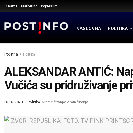
O nama
Marketing
Impresum
NASLOVNA
POLITIKA
Početna
Politika
ALEKSANDAR ANTIĆ: Napa
Vučića su pridruživanje pri
02.02.2023
u
Politika
Vreme čitanja: 2 min čitanja