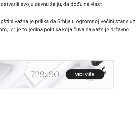
ostvarili svoju davnu želju, da dođu na vlast.
tini važna je prilika da Srbija u ogromnoj većini stane uz
m, jer je to jedina politika koja čuva najvažnije državne