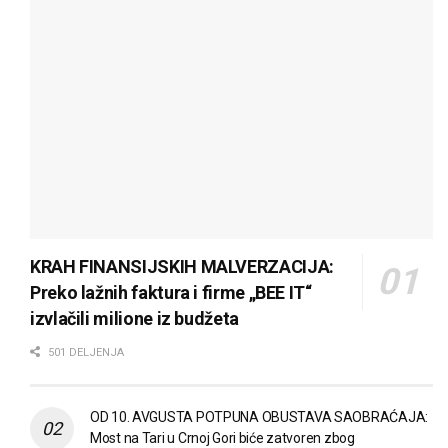
KRAH FINANSIJSKIH MALVERZACIJA:
Preko lažnih faktura i firme „BEE IT“
izvlačili milione iz budžeta
501 DELJENJA
OD 10. AVGUSTA POTPUNA OBUSTAVA SAOBRAĆAJA:
Most na Tari u Crnoj Gori biće zatvoren zbog