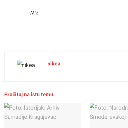
N.V.
nikea
Pročitaj na istu temu