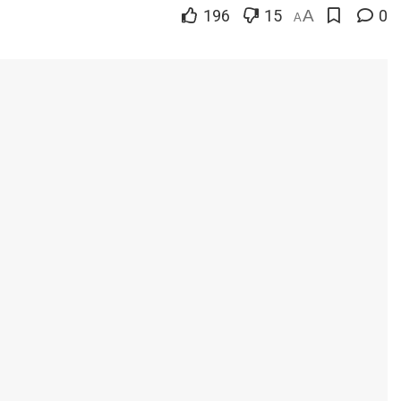
196
15
A
0
A