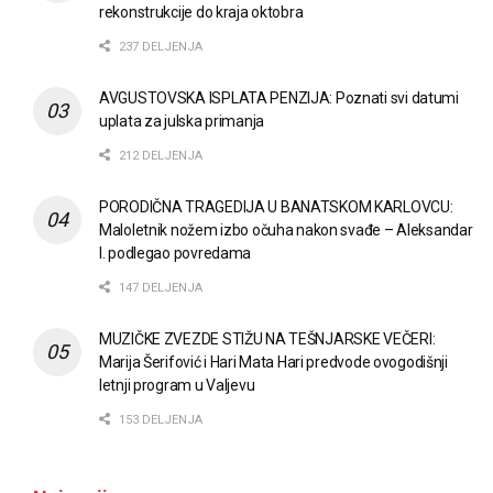
rekonstrukcije do kraja oktobra
237 DELJENJA
AVGUSTOVSKA ISPLATA PENZIJA: Poznati svi datumi
uplata za julska primanja
212 DELJENJA
PORODIČNA TRAGEDIJA U BANATSKOM KARLOVCU:
Maloletnik nožem izbo očuha nakon svađe – Aleksandar
I. podlegao povredama
147 DELJENJA
MUZIČKE ZVEZDE STIŽU NA TEŠNJARSKE VEČERI:
Marija Šerifović i Hari Mata Hari predvode ovogodišnji
letnji program u Valjevu
153 DELJENJA