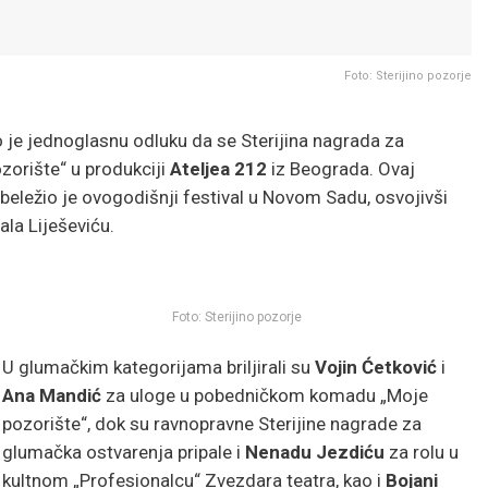
Foto: Sterijino pozorje
je jednoglasnu odluku da se Sterijina nagrada za
zorište“ u produkciji
Ateljea 212
iz Beograda. Ovaj
beležio je ovogodišnji festival u Novom Sadu, osvojivši
ala Liješeviću.
Foto: Sterijino pozorje
U glumačkim kategorijama briljirali su
Vojin Ćetković
i
Ana Mandić
za uloge u pobedničkom komadu „Moje
pozorište“, dok su ravnopravne Sterijine nagrade za
glumačka ostvarenja pripale i
Nenadu Jezdiću
za rolu u
kultnom „Profesionalcu“ Zvezdara teatra, kao i
Bojani