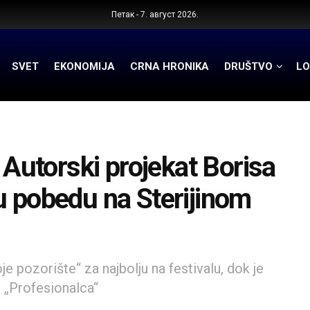
Петак - 7. август 2026.
SVET
EKONOMIJA
CRNA HRONIKA
DRUŠTVO
LO
utorski projekat Borisa
u pobedu na Sterijinom
e pozorište“ za najbolju na festivalu, dok je
 „Profesionalca“