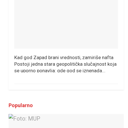
Kad god Zapad brani vrednosti, zamiriše nafta
Postoji jedna stara geopolitička slučajnost koja
se uporno ponavlja: gde god se iznenada...
Popularno