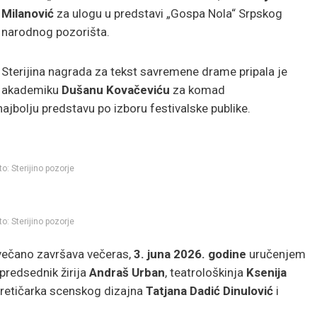
Milanović
za ulogu u predstavi „Gospa Nola“ Srpskog
narodnog pozorišta.
Sterijina nagrada za tekst savremene drame pripala je
akademiku
Dušanu Kovačeviću
za komad
najbolju predstavu po izboru festivalske publike.
to: Sterijino pozorje
to: Sterijino pozorje
svečano završava večeras,
3. juna 2026. godine
uručenjem
i predsednik žirija
Andraš Urban
, teatrološkinja
Ksenija
oretičarka scenskog dizajna
Tatjana Dadić Dinulović
i