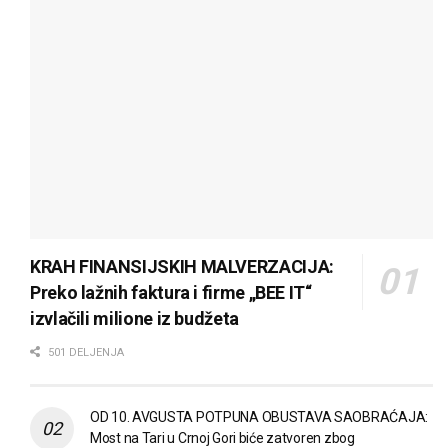
KRAH FINANSIJSKIH MALVERZACIJA:
Preko lažnih faktura i firme „BEE IT“
izvlačili milione iz budžeta
501 DELJENJA
OD 10. AVGUSTA POTPUNA OBUSTAVA SAOBRAĆAJA:
Most na Tari u Crnoj Gori biće zatvoren zbog