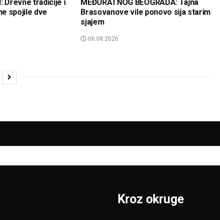
Drevne tradicije i
MEĐURATNOG BEOGRADA: Tajna
e spojile dve
Brasovanove vile ponovo sija starim
sjajem
06.08.2026
Kroz okruge