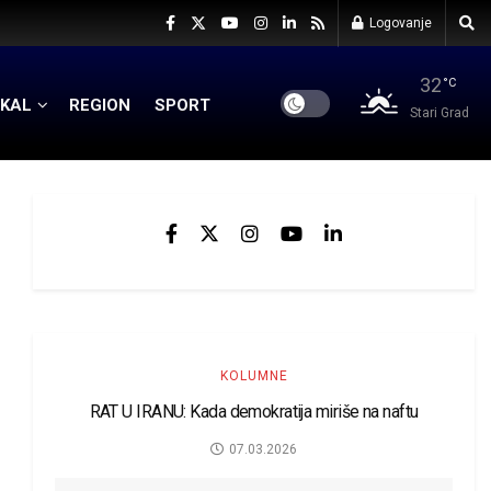
Logovanje
32
°C
KAL
REGION
SPORT
Stari Grad
KOLUMNE
RAT U IRANU: Kada demokratija miriše na naftu
07.03.2026