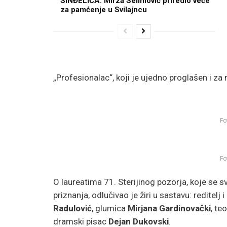
SINĐELIĆA: Mirza Selimović priredio veče
za pamćenje u Svilajncu
„Profesionalac“, koji je ujedno proglašen i za 
Fo
Fo
O laureatima 71. Sterijinog pozorja, koje se 
priznanja, odlučivao je žiri u sastavu: reditelj 
Radulović
, glumica
Mirjana Gardinovački
, te
dramski pisac
Dejan Dukovski
.