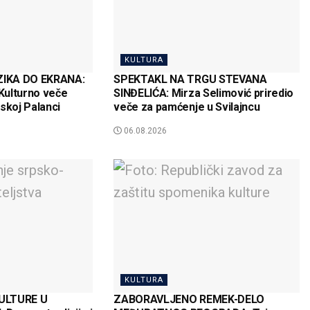
KULTURA
IKA DO EKRANA:
SPEKTAKL NA TRGU STEVANA
Kulturno veče
SINĐELIĆA: Mirza Selimović priredio
koj Palanci
veče za pamćenje u Svilajncu
06.08.2026
KULTURA
ULTURE U
ZABORAVLJENO REMEK-DELO