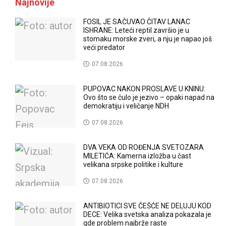
Najnovije
FOSIL JE SAČUVAO ČITAV LANAC
ISHRANE: Leteći reptil završio je u
stomaku morske zveri, a nju je napao još
veći predator
07.08.2026
PUPOVAC NAKON PROSLAVE U KNINU:
Ovo što se čulo je jezivo – opaki napad na
demokratiju i veličanje NDH
07.08.2026
DVA VEKA OD ROĐENJA SVETOZARA
MILETIĆA: Kamerna izložba u čast
velikana srpske politike i kulture
07.08.2026
ANTIBIOTICI SVE ČEŠĆE NE DELUJU KOD
DECE: Velika svetska analiza pokazala je
gde problem najbrže raste