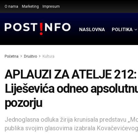
O nama
Marketing
Impresum
NASLOVNA
POLITIKA
Početna
Društvo
Kultura
APLAUZI ZA ATELJE 212: A
Liješevića odneo apsolutn
pozorju
Jednoglasna odluka žirija krunisala predstavu „Moj
publika svojim glasovima izabrala Kovačevićevog