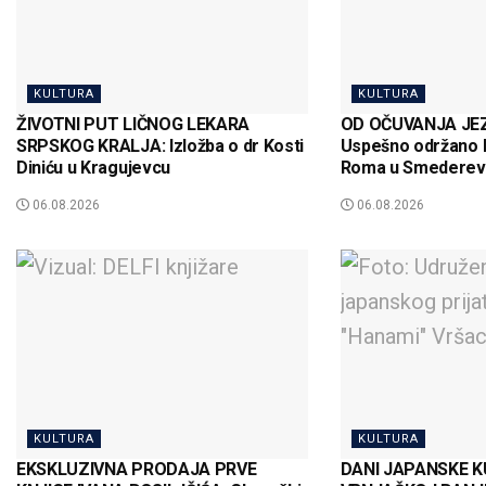
KULTURA
KULTURA
ŽIVOTNI PUT LIČNOG LEKARA
OD OČUVANJA JEZ
SRPSKOG KRALJA: Izložba o dr Kosti
Uspešno održano 
Diniću u Kragujevcu
Roma u Smederevs
06.08.2026
06.08.2026
KULTURA
KULTURA
EKSKLUZIVNA PRODAJA PRVE
DANI JAPANSKE K