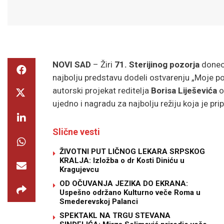
NOVI SAD
– Žiri
71. Sterijinog pozorja
doneo 
najbolju predstavu dodeli ostvarenju „Moje po
autorski projekat reditelja
Borisa Liješevića
o
ujedno i nagradu za najbolju režiju koja je prip
Slične vesti
ŽIVOTNI PUT LIČNOG LEKARA SRPSKOG
KRALJA: Izložba o dr Kosti Diniću u
Kragujevcu
OD OČUVANJA JEZIKA DO EKRANA:
Uspešno održano Kulturno veče Roma u
Smederevskoj Palanci
SPEKTAKL NA TRGU STEVANA