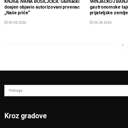
KNJIGE IVANA BOSILJČIĆA: Glumački
VRNJAČKOJ BANJI: 
doajen objavio autorizovani prvenac
gastronomske tajn
„Naše priče“
prijateljske zemlje
06.08.2026
06.08.2026
Kroz gradove