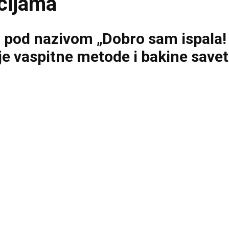
kcijama
 pod nazivom „Dobro sam ispala! Š
 vaspitne metode i bakine savete