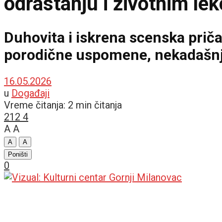
odrastanju i životnim le
Duhovita i iskrena scenska priča
porodične uspomene, nekadašnje
16.05.2026
u
Događaji
Vreme čitanja: 2 min čitanja
212
4
A
A
A
A
Poništi
0