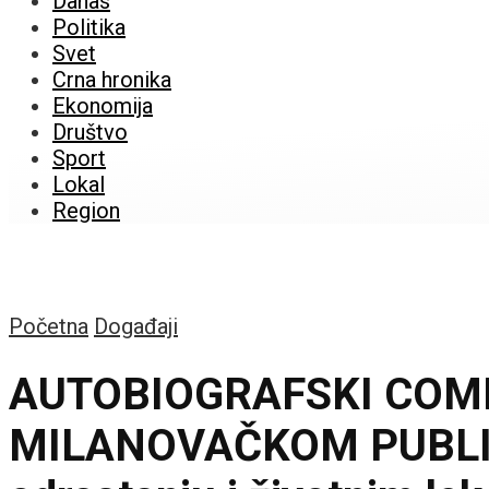
Danas
Politika
Svet
Crna hronika
Ekonomija
Društvo
Sport
Lokal
Region
Početna
Događaji
AUTOBIOGRAFSKI COM
MILANOVAČKOM PUBLIKO