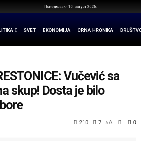
Понедељак - 10. август 2026.
ITIKA
SVET
EKONOMIJA
CRNA HRONIKA
DRUŠTV
ESTONICE: Vučević sa
a skup! Dosta je bilo
zbore
210
7
A
0
A