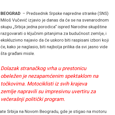
BEOGRAD
– Predsednik Srpske napredne stranke (SNS)
Miloš Vučević izjavio je danas da će se na svenarodnom
skupu „Srbija jedna porodica“ ispred Narodne skupštine
razgovarati o ključnim pitanjima za budućnost zemlje, i
ekskluzivno najavio da će uskoro biti raspisani izbori koji
će, kako je naglasio, biti najbolja prilika da svi jasno vide
šta građani misle.
Dolazak stranačkog vrha u prestonicu
obeležen je nezapamćenim spektaklom na
točkovima. Motociklisti iz svih krajeva
zemlje napravili su impresivnu uvertiru za
večerašnji politički program.
late Srbija na Novom Beogradu, gde je stigao na motoru