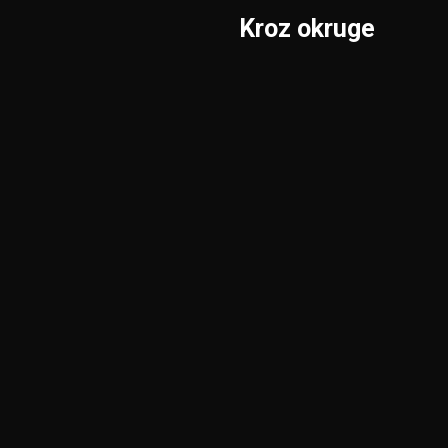
Kroz okruge
Sombor
Borski
S.Mitrovica
Braničevski
Subotica
Jablanički
Užice
Južnobački
Valjevo
Južnobanatski
Vranje
Kolubarski
Vršac
KiM