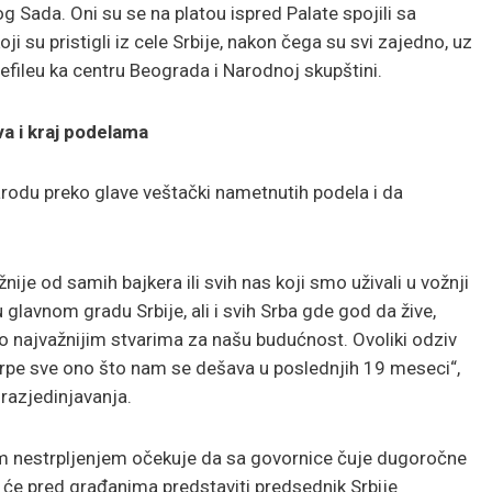
 Sada. Oni su se na platou ispred Palate spojili sa
su pristigli iz cele Srbije, nakon čega su svi zajedno, uz
fileu ka centru Beograda i Narodnoj skupštini.
va i kraj podelama
arodu preko glave veštački nametnutih podela i da
žnije od samih bajkera ili svih nas koji smo uživali u vožnji
glavnom gradu Srbije, ali i svih Srba gde god da žive,
o najvažnijim stvarima za našu budućnost. Ovoliki odziv
trpe sve ono što nam se dešava u poslednjih 19 meseci“,
 razjedinjavanja.
im nestrpljenjem očekuje da sa govornice čuje dugoročne
 će pred građanima predstaviti predsednik Srbije