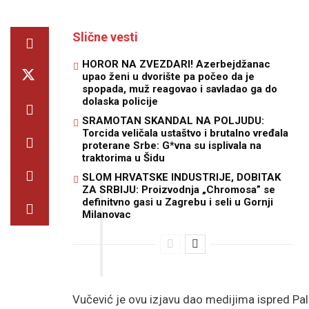
Slične vesti
HOROR NA ZVEZDARI! Azerbejdžanac
upao ženi u dvorište pa počeo da je
spopada, muž reagovao i savladao ga do
dolaska policije
SRAMOTAN SKANDAL NA POLJUDU:
Torcida veličala ustaštvo i brutalno vređala
proterane Srbe: G*vna su isplivala na
traktorima u Šidu
SLOM HRVATSKE INDUSTRIJE, DOBITAK
ZA SRBIJU: Proizvodnja „Chromosa” se
definitvno gasi u Zagrebu i seli u Gornji
Milanovac
Vučević je ovu izjavu dao medijima ispred Pa