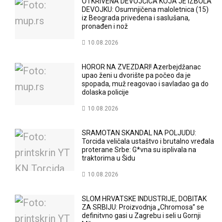
OTKRIVENA DEVOJČICA KOJA JE IZBOLA
DEVOJKU: Osumnjičena maloletnica (15)
iz Beograda privedena i saslušana,
pronađen i nož
10.08.2026
HOROR NA ZVEZDARI! Azerbejdžanac
upao ženi u dvorište pa počeo da je
spopada, muž reagovao i savladao ga do
dolaska policije
10.08.2026
SRAMOTAN SKANDAL NA POLJUDU:
Torcida veličala ustaštvo i brutalno vređala
proterane Srbe: G*vna su isplivala na
traktorima u Šidu
10.08.2026
SLOM HRVATSKE INDUSTRIJE, DOBITAK
ZA SRBIJU: Proizvodnja „Chromosa” se
definitvno gasi u Zagrebu i seli u Gornji