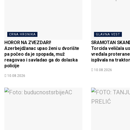
CRNA HRONIKA
GLAVNA VEST
HOROR NA ZVEZDARI!
SRAMOTAN SKAND
Azerbejdžanac upao ženi u dvorište
Torcida veličala us
pa počeo da je spopada, muž
vređala proterane
reagovao i savladao ga do dolaska
isplivala na trakto
policije
10.08.2026
10.08.2026