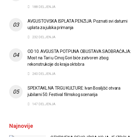
188 DELJENJA
AVGUSTOVSKA ISPLATA PENZIJA: Poznati svi datumi
uplata za julska primanja
232 DELJENJA
OD 10. AVGUSTA POTPUNA OBUSTAVA SAOBRAĆAJA:
Most na Tari u Crnoj Gori biće zatvoren zbog
rekonstrukcije do kraja oktobra
240 DELJENJA
SPEKTAKL NA TRGU KULTURE: Ivan Bosiljčić otvara
jubilarni 50. Festival filmskog scenarija
147 DELJENJA
Najnovije