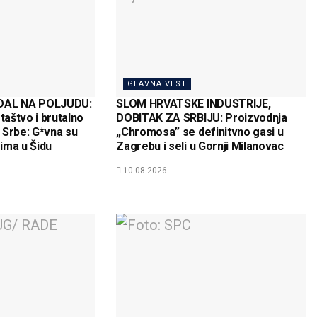
GLAVNA VEST
AL NA POLJUDU:
SLOM HRVATSKE INDUSTRIJE,
taštvo i brutalno
DOBITAK ZA SRBIJU: Proizvodnja
 Srbe: G*vna su
„Chromosa” se definitvno gasi u
rima u Šidu
Zagrebu i seli u Gornji Milanovac
10.08.2026