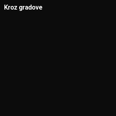
Kroz gradove
Beograd
Niš
Bor
Novi Pazar
Čačak
Novi Sad
Jagodina
Pančevo
Kikinda
Pirot
Kragujevac
Požarevac
Kraljevo
Priština