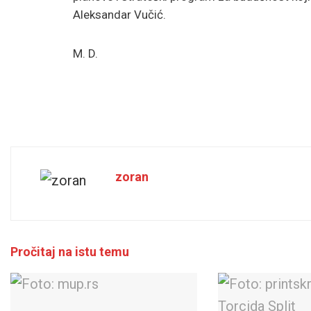
Aleksandar Vučić.
M. D.
zoran
Pročitaj na istu temu