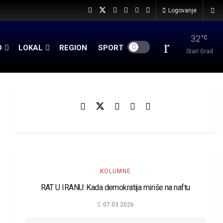
Logovanje
32
°C
O
LOKAL
REGION
SPORT
Stari Grad
KOLUMNE
RAT U IRANU: Kada demokratija miriše na naftu
07.03.2026