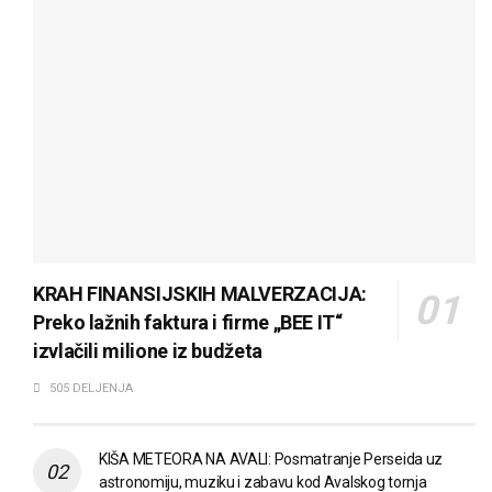
KRAH FINANSIJSKIH MALVERZACIJA:
Preko lažnih faktura i firme „BEE IT“
izvlačili milione iz budžeta
505 DELJENJA
KIŠA METEORA NA AVALI: Posmatranje Perseida uz
astronomiju, muziku i zabavu kod Avalskog tornja