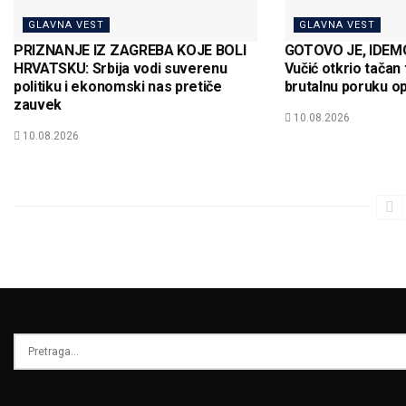
GLAVNA VEST
GLAVNA VEST
PRIZNANJE IZ ZAGREBA KOJE BOLI
GOTOVO JE, IDEM
HRVATSKU: Srbija vodi suverenu
Vučić otkrio tačan 
politiku i ekonomski nas pretiče
brutalnu poruku op
zauvek
10.08.2026
10.08.2026