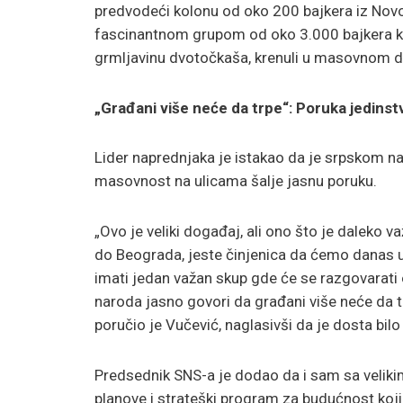
predvodeći kolonu od oko 200 bajkera iz Novog
fascinantnom grupom od oko 3.000 bajkera koji 
grmljavinu dvotočkaša, krenuli u masovnom de
„Građani više neće da trpe“: Poruka jedinst
Lider naprednjaka je istakao da je srpskom n
masovnost na ulicama šalje jasnu poruku.
„Ovo je veliki događaj, ali ono što je daleko va
do Beograda, jeste činjenica da ćemo danas u 
imati jedan važan skup gde će se razgovarati 
naroda jasno govori da građani više neće da 
poručio je Vučević, naglasivši da je dosta bilo
Predsednik SNS-a je dodao da i sam sa velik
planove i strateški program za budućnost koji