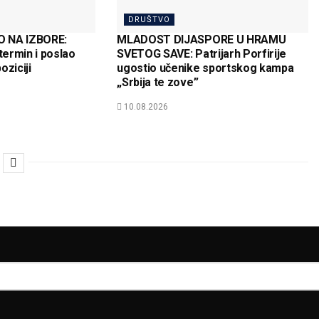
DRUŠTVO
O NA IZBORE:
MLADOST DIJASPORE U HRAMU
termin i poslao
SVETOG SAVE: Patrijarh Porfirije
oziciji
ugostio učenike sportskog kampa
„Srbija te zove”
10.08.2026