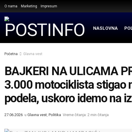
O nama
Marketing
Impresum
NASLOVNA
POL
Početna
Glavna vest
BAJKERI NA ULICAMA PR
3.000 motociklista stigao n
podela, uskoro idemo na i
27.06.2026
u
Glavna vest
,
Politika
Vreme čitanja: 2 min čitanja