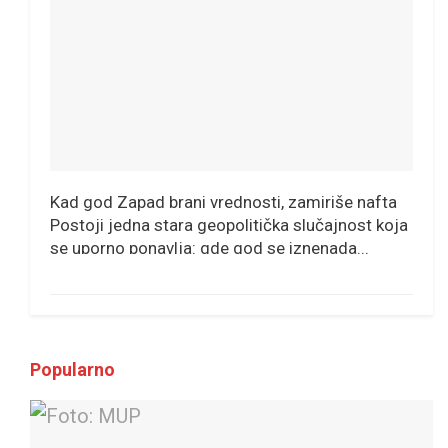
Kad god Zapad brani vrednosti, zamiriše nafta
Postoji jedna stara geopolitička slučajnost koja
se uporno ponavlja: gde god se iznenada...
Popularno