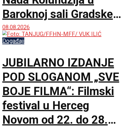
Baroknoj sali Gradske
kuće
08.08.2026
Događaji
JUBILARNO IZDANJE
POD SLOGANOM „SVE
BOJE FILMA“: Filmski
festival u Herceg
Novom od 22. do 28.