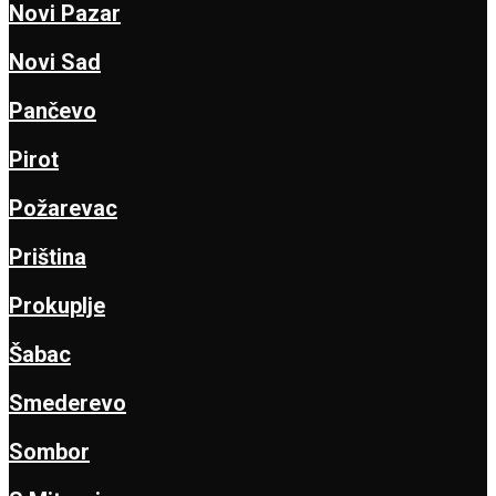
Novi Pazar
Novi Sad
Pančevo
Pirot
Požarevac
Priština
Prokuplje
Šabac
Smederevo
Sombor