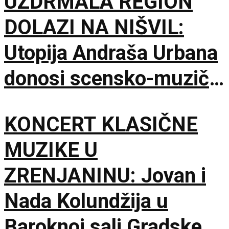
UZDRMALA REGION
DOLAZI NA NIŠVIL:
Utopija Andraša Urbana
donosi scensko-muzički
šok za bolji život
KONCERT KLASIČNE
MUZIKE U
ZRENJANINU: Jovan i
Nada Kolundžija u
Baroknoj sali Gradske