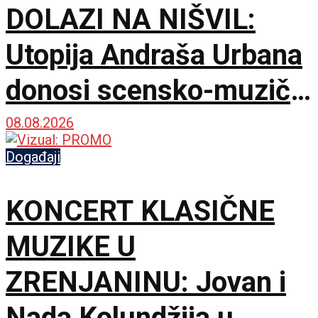
DOLAZI NA NIŠVIL:
Utopija Andraša Urbana
donosi scensko-muzički
šok za bolji život
08.08.2026
Događaji
KONCERT KLASIČNE
MUZIKE U
ZRENJANINU: Jovan i
Nada Kolundžija u