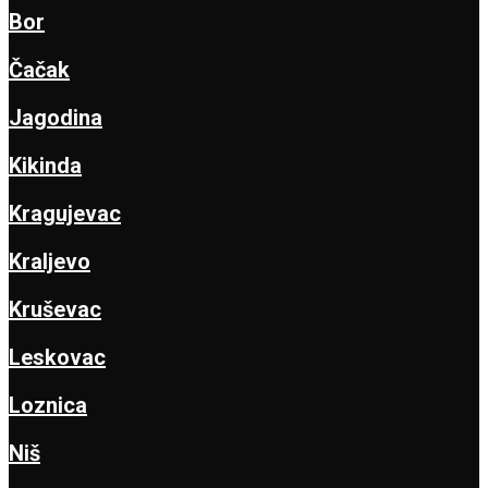
Bor
Čačak
Jagodina
Kikinda
Kragujevac
Kraljevo
Kruševac
Leskovac
Loznica
Niš