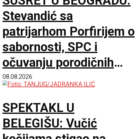
SUSRET U BEOGRADU:
Stevandić sa
patrijarhom Porfirijem o
sabornosti, SPC i
očuvanju porodičnih
vrednosti
08.08.2026
SPEKTAKL U
BELEGIŠU: Vučić
kočijama stigao na