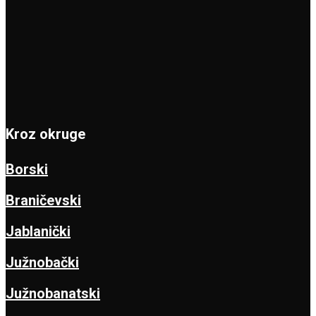
Kroz okruge
Borski
Braničevski
Jablanički
Južnobački
Južnobanatski