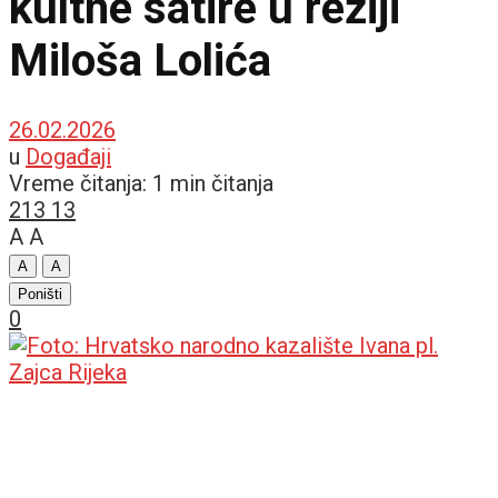
kultne satire u režiji
Miloša Lolića
26.02.2026
u
Događaji
Vreme čitanja: 1 min čitanja
213
13
A
A
A
A
Poništi
0