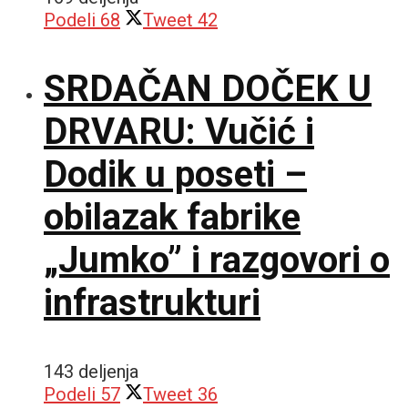
Podeli
68
Tweet
42
SRDAČAN DOČEK U
DRVARU: Vučić i
Dodik u poseti –
obilazak fabrike
„Jumko” i razgovori o
infrastrukturi
143 deljenja
Podeli
57
Tweet
36