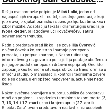
kuće
Režiju ove postavke potpisuje
Miloš Lolić
, jedan od
najuspešnijih evropskih reditelja srednje generacije, koji
je za ovaj projekat osmislio i scenografiju, kostime, kao i
izbor muzike. Adaptaciju teksta i dramaturgiju uradila je
Ivona Rieger
, prilagođavajući Kovačevićevu satiru
savremenom trenutku.
Radnja predstave prati lik koji se zove
Ilija Čvorović
,
običan čovek u kojem strah i sumnja postepeno
prerastaju u potpunu paranoju. Nakon rutinskog
informativnog razgovora u policiji, Ilija postaje ubeđen da
je njegov podstanar opasan državni neprijatelj. Ono što
započinje kao komična situacija, ubrzo se transformiše u
mračnu studiju o manipulaciji, kontroli i teorijama zavere
koje su danas, u eri opšteg nepoverenja, aktuelnije nego
ikada.
Nakon svečane premijere u subotu, publika će predstavu
moći da pogleda i u repriznim terminima tokom marta (
2,
7, 13, 14. i 17. mart
), kao i krajem aprila (
27. april
).
Riječki
„Zajc”
ovom predstavom nastavlja niz uspešnih