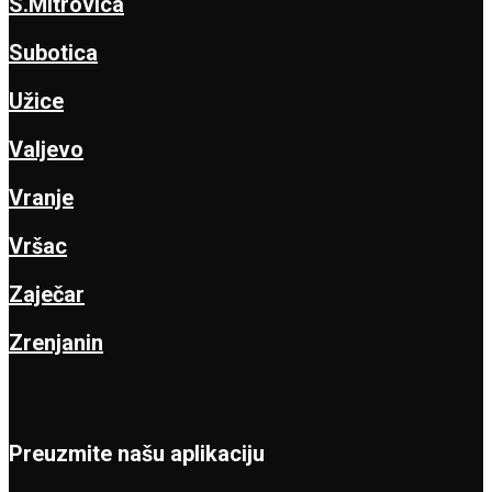
S.Mitrovica
Subotica
Užice
Valjevo
Vranje
Vršac
Zaječar
Zrenjanin
Preuzmite našu aplikaciju