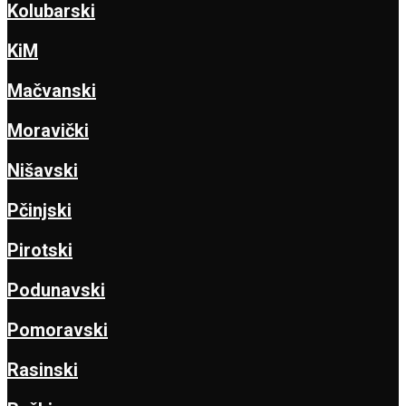
Kolubarski
KiM
Mačvanski
Moravički
Nišavski
Pčinjski
Pirotski
Podunavski
Pomoravski
Rasinski