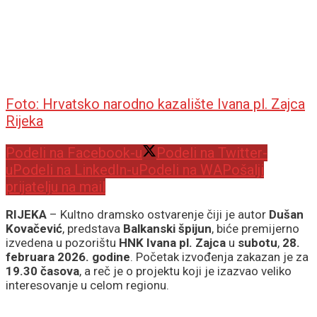
Foto: Hrvatsko narodno kazalište Ivana pl. Zajca
Rijeka
Podeli na Facebook-u
Podeli na Twitter-
u
Podeli na LinkedIn-u
Podeli na WA
Pošalji
prijatelju na mail
RIJEKA
– Kultno dramsko ostvarenje čiji je autor
Dušan
Kovačević
, predstava
Balkanski špijun
, biće premijerno
izvedena u pozorištu
HNK Ivana pl. Zajca
u
subotu
,
28.
februara 2026. godine
. Početak izvođenja zakazan je za
19.30 časova
, a reč je o projektu koji je izazvao veliko
interesovanje u celom regionu.