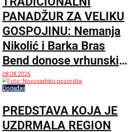
TRADICIONALNI
PANADŽUR ZA VELIKU
GOSPOJINU: Nemanja
Nikolić i Barka Bras
Bend donose vrhunski
provod u Jalovik Izvor
08.08.2026
Događaji
PREDSTAVA KOJA JE
UZDRMALA REGION