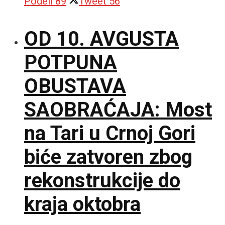
Podeli
89
Tweet
56
OD 10. AVGUSTA
POTPUNA
OBUSTAVA
SAOBRAĆAJA: Most
na Tari u Crnoj Gori
biće zatvoren zbog
rekonstrukcije do
kraja oktobra