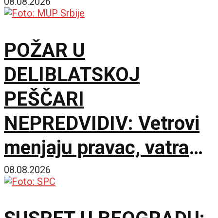
dobija na značaju
08.08.2026
POŽAR U
DELIBLATSKOJ
PEŠČARI
NEPREDVIDIV: Vetrovi
menjaju pravac, vatra
zahvatila oko 1.500
08.08.2026
hektara