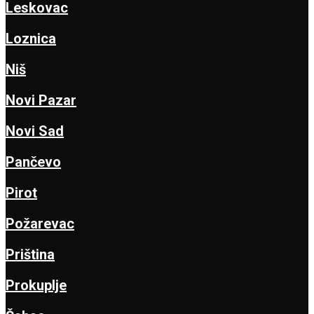
Leskovac
Loznica
Niš
Novi Pazar
Novi Sad
Pančevo
Pirot
Požarevac
Priština
Prokuplje