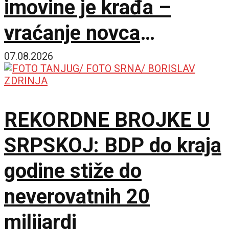
imovine je krađa –
vraćanje novca
omogućilo bi mir u
07.08.2026
Ukrajini
REKORDNE BROJKE U
SRPSKOJ: BDP do kraja
godine stiže do
neverovatnih 20
milijardi