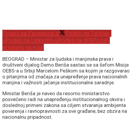
Podeli na Facebook-u
Podeli na Twitter-
u
Podeli na LinkedIn-u
Podeli na WA
Pošalji
prijatelju na mail
BEOGRAD – Ministar za ljudska i manjinska prava i
društveni dijalog Demo Beriša sastao se sa šefom Misije
OEBS-a u Srbiji Marcelom Peškom sa kojim je razgovarao
o pitanjima od značaja za unapređenje prava nacionalnih
manjina i važnosti jačanja institucionalne saradnje.
Ministar Beriša je naveo da resorno ministarstvo
posvećeno radi na unapređenju institucionalnog okvira i
doslednoj primeni zakona sa ciljem stvaranja ambijenta
poverenja i ravnopravnosti za sve građane, bez obzira na
nacionalnu pripadnost.