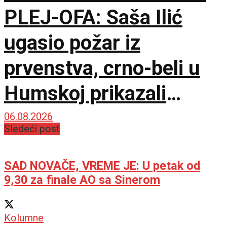
PLEJ-OFA: Saša Ilić
ugasio požar iz
prvenstva, crno-beli u
Humskoj prikazali
najboljih sat vremena u
06.08.2026
Sledeći post
sezoni!
SAD NOVAČE, VREME JE: U petak od
9,30 za finale AO sa Sinerom
Kolumne