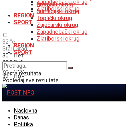
Zapadnobački okrug
Sremski okrug
Zlatiborski okrug
Šumadijski okrug
REGION
Toplički okrug
SPORT
Zaječarski okrug
Zapadnobački okrug
Zlatiborski okrug
32
°c
REGION
Stari Grad
SPORT
30
°
Пет
30
°
Суб
30
°
Нед
Nema rezultata
32
°
Пон
Pogledaj sve rezultate
Naslovna
Danas
Politika