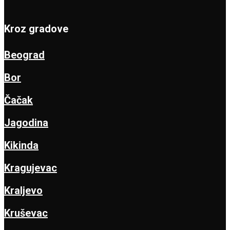
Kroz gradove
Beograd
Bor
Čačak
Jagodina
Kikinda
Kragujevac
Kraljevo
Kruševac