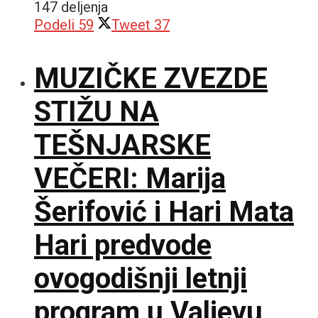
147 deljenja
Podeli
59
Tweet
37
MUZIČKE ZVEZDE
STIŽU NA
TEŠNJARSKE
VEČERI: Marija
Šerifović i Hari Mata
Hari predvode
ovogodišnji letnji
program u Valjevu