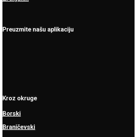
Preuzmite našu aplikaciju
Kroz okruge
Borski
Braničevski