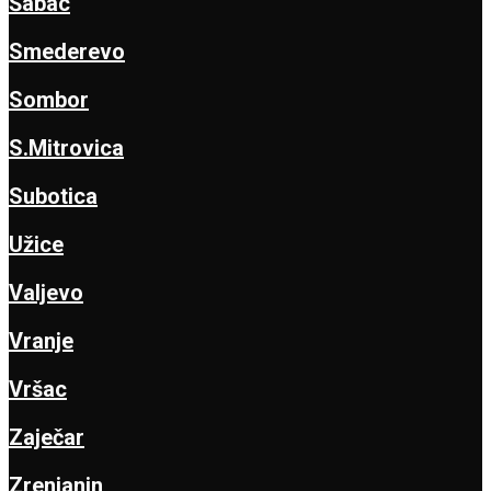
Šabac
Smederevo
Sombor
S.Mitrovica
Subotica
Užice
Valjevo
Vranje
Vršac
Zaječar
Zrenjanin