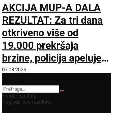
AKCIJA MUP-A DALA
REZULTAT: Za tri dana
otkriveno više od
19.000 prekršaja
brzine, policija apeluje
na vozače pred burni
07.08.2026
vikend
Nema rezultata
Pogledaj sve rezultate