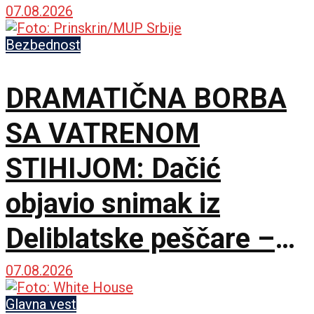
opasne namere
07.08.2026
uvođenja licenciranih
Bezbednost
vodiča na KiM
DRAMATIČNA BORBA
SA VATRENOM
STIHIJOM: Dačić
objavio snimak iz
Deliblatske peščare –
ubačena i tri helikoptera
07.08.2026
Glavna vest