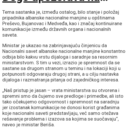
opasne namere
Tema sastanka je, između ostalog, bilo stanje i položaj
pripadnika albanske nacionalne manjine u opštinama
uvođenja licenciranih
Preševo, Bujanovac i Medveđa, kao i značaj kontinuirane
komunikacije između državnih organa i nacionalnih
saveta.
vodiča na KiM
Ministar je ukazao na zabrinjavajuću činjenicu da
Nacionalni savet albanske nacionalne manjine konstantno
odbija bilo kakvu vrstu dijaloga i saradnje sa resornim
ministarstvom. S tim u vezi, izrazio je spremnost da se
sastane sa drugom stranom u teminu i na lokaciji koji u
potpunosti odgovaraju drugoj strani, a u cilju nastavka
dijaloga i razmatranja pitanja od zajedničkog interesa.
„Naš pristup je jasan – vrata ministarstva su otvorena i
spremni smo da čujemo sve predloge i primedbe, ali isto
tako očekujemo odgovornost i spremnost na saradnju
jer izostanak komunikacije ne donosi korist građanima
koje nacionalni saveti predstavljaju, već samo otežava
rešavanje problema i izazova sa kojima se suočavaju“,
naveo je ministar Beriša.