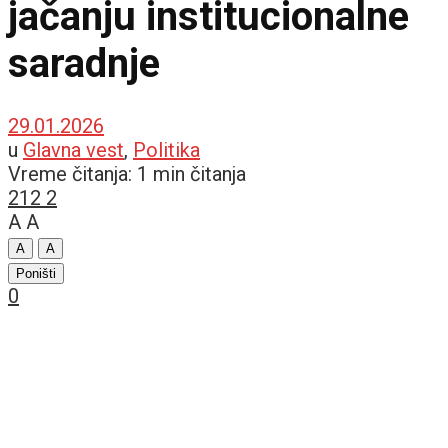
jačanju institucionalne
saradnje
29.01.2026
u
Glavna vest
,
Politika
Vreme čitanja: 1 min čitanja
212
2
A
A
A
A
Poništi
0