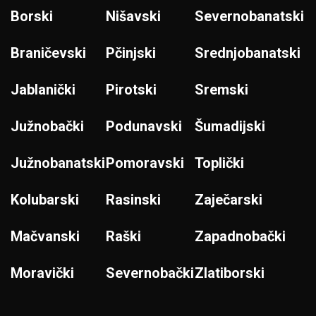
Borski
Nišavski
Severnobanatski
Braničevski
Pčinjski
Srednjobanatski
Jablanički
Pirotski
Sremski
Južnobački
Podunavski
Šumadijski
Južnobanatski
Pomoravski
Toplički
Kolubarski
Rasinski
Zaječarski
Mačvanski
Raški
Zapadnobački
Moravički
Severnobački
Zlatiborski