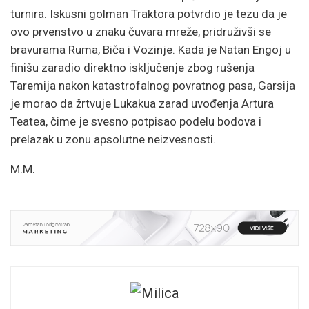
turnira. Iskusni golman Traktora potvrdio je tezu da je
ovo prvenstvo u znaku čuvara mreže, pridruživši se
bravurama Ruma, Biča i Vozinje. Kada je Natan Engoj u
finišu zaradio direktno isključenje zbog rušenja
Taremija nakon katastrofalnog povratnog pasa, Garsija
je morao da žrtvuje Lukakua zarad uvođenja Artura
Teatea, čime je svesno potpisao podelu bodova i
prelazak u zonu apsolutne neizvesnosti.
M.M.