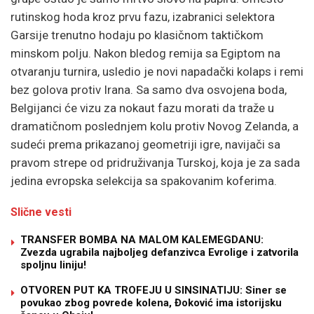
rutinskog hoda kroz prvu fazu, izabranici selektora
Garsije trenutno hodaju po klasičnom taktičkom
minskom polju. Nakon bledog remija sa Egiptom na
otvaranju turnira, usledio je novi napadački kolaps i remi
bez golova protiv Irana. Sa samo dva osvojena boda,
Belgijanci će vizu za nokaut fazu morati da traže u
dramatičnom poslednjem kolu protiv Novog Zelanda, a
sudeći prema prikazanoj geometriji igre, navijači sa
pravom strepe od pridruživanja Turskoj, koja je za sada
jedina evropska selekcija sa spakovanim koferima.
Slične vesti
TRANSFER BOMBA NA MALOM KALEMEGDANU:
Zvezda ugrabila najboljeg defanzivca Evrolige i zatvorila
spoljnu liniju!
OTVOREN PUT KA TROFEJU U SINSINATIJU: Siner se
povukao zbog povrede kolena, Đoković ima istorijsku