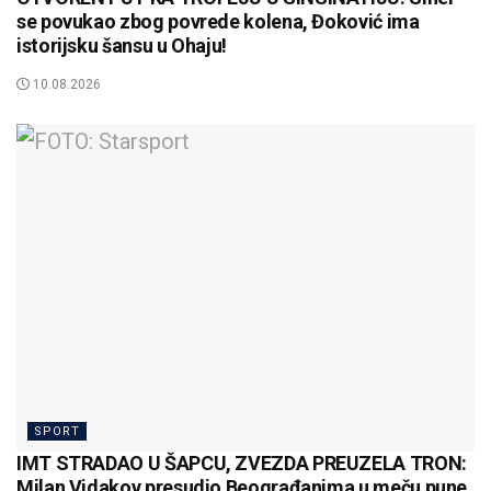
se povukao zbog povrede kolena, Đoković ima
istorijsku šansu u Ohaju!
10.08.2026
SPORT
IMT STRADAO U ŠAPCU, ZVEZDA PREUZELA TRON:
Milan Vidakov presudio Beograđanima u meču pune