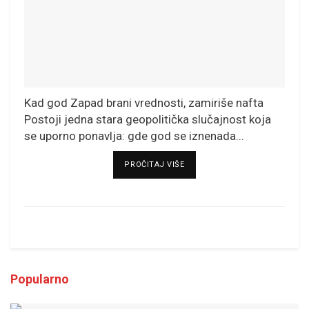
Kad god Zapad brani vrednosti, zamiriše nafta
Postoji jedna stara geopolitička slučajnost koja
se uporno ponavlja: gde god se iznenada...
DETAILS
PROČITAJ VIŠE
Popularno