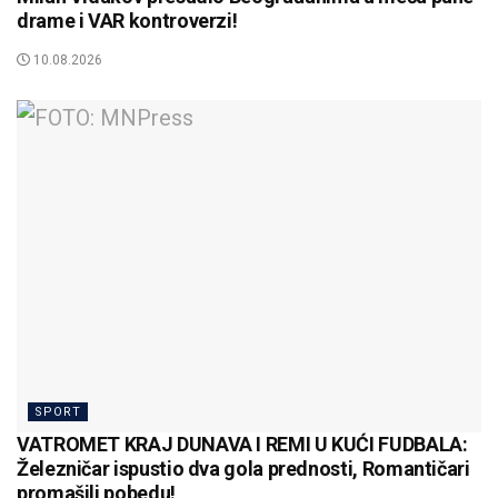
drame i VAR kontroverzi!
10.08.2026
SPORT
VATROMET KRAJ DUNAVA I REMI U KUĆI FUDBALA:
Železničar ispustio dva gola prednosti, Romantičari
promašili pobedu!