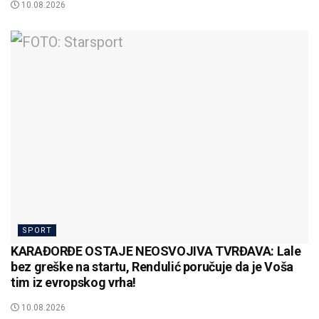
10.08.2026
SPORT
KARAĐORĐE OSTAJE NEOSVOJIVA TVRĐAVA: Lale
bez greške na startu, Rendulić poručuje da je Voša
tim iz evropskog vrha!
10.08.2026