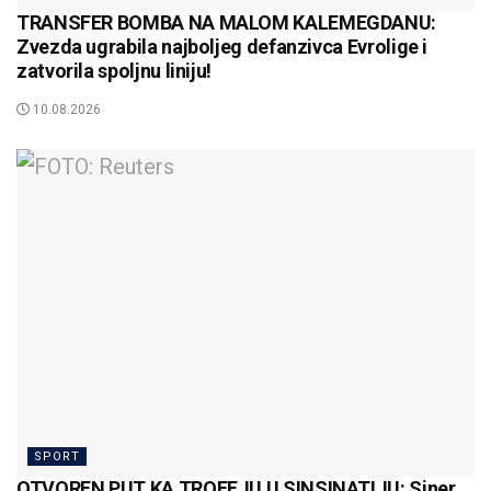
TRANSFER BOMBA NA MALOM KALEMEGDANU:
Zvezda ugrabila najboljeg defanzivca Evrolige i
zatvorila spoljnu liniju!
10.08.2026
SPORT
OTVOREN PUT KA TROFEJU U SINSINATIJU: Siner