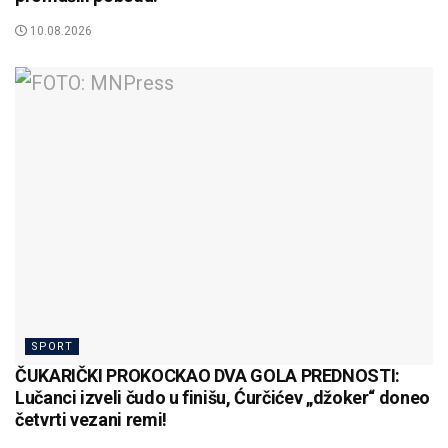
10.08.2026
SPORT
ČUKARIČKI PROKOCKAO DVA GOLA PREDNOSTI:
Lučanci izveli čudo u finišu, Ćurčićev „džoker“ doneo
četvrti vezani remi!