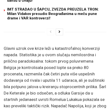
šansu u Ohaju!
IMT STRADAO U ŠAPCU, ZVEZDA PREUZELA TRON:
Milan Vidakov presudio Beograđanima u meču pune
drame i VAR kontroverzi!
Glavni uzrok ove krize leži u katastrofalnoj konverziji
napada. Statistika je u ovom slučaju nemilosrdna i
prilično paradoksalna: tokom prvog poluvremena
Belgija je kontrolisala posed lopte sa preko 80
procenata, razmenila čak četiri puta više uspešnih
dodavanja od rivala i uputila 11 udaraca, ali je suštinski
bila potpuno jalova u kreiranju stoprocentnih prilika. Šarl
De Keterale je bio odsečen, a odluka Garsije da u
startnih jedanaest uvrsti Romelua Lukakua pokazala se
kao preveliki taktički rizik. Napadač Napolija, koji je zbog