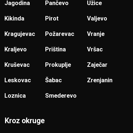
Jagodina
Pančevo
Užice
Kikinda
Pirot
Valjevo
Kragujevac
Požarevac
Vranje
Kraljevo
Priština
Vršac
Kruševac
Prokuplje
Zaječar
Leskovac
Šabac
Zrenjanin
Loznica
Smederevo
Kroz okruge