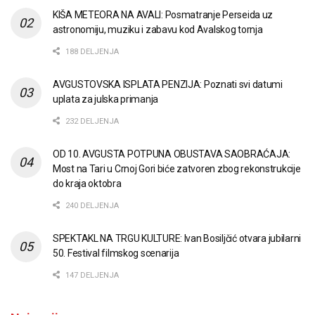
KIŠA METEORA NA AVALI: Posmatranje Perseida uz
astronomiju, muziku i zabavu kod Avalskog tornja
188 DELJENJA
AVGUSTOVSKA ISPLATA PENZIJA: Poznati svi datumi
uplata za julska primanja
232 DELJENJA
OD 10. AVGUSTA POTPUNA OBUSTAVA SAOBRAĆAJA:
Most na Tari u Crnoj Gori biće zatvoren zbog rekonstrukcije
do kraja oktobra
240 DELJENJA
SPEKTAKL NA TRGU KULTURE: Ivan Bosiljčić otvara jubilarni
50. Festival filmskog scenarija
147 DELJENJA