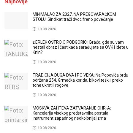
Najnovije
MINIMALAC ZA 2027. NA PREGOVARAČKOM
STOLU: Sindikat traži dvocifreno povećanje
10.08.2026
ĐERLEK OŠTRO O PODGORICI: Braćo, gde su vam
nestali obraz i čast kada sarađujete sa OVK i idete u
Knin?
10.08.2026
TRADICIJA DUGA DVA I PO VEKA: Na Popovića brdu
održana 254. Grmečka korida, bikovi teški i preko
tone ukrstili rogove
10.08.2026
MOSKVA ZAHTEVA ZATVARANJE OHR-A:
Kancelarija visokog predstavnika postala
instrument zapadnog neokolonijalizma
10.08.2026