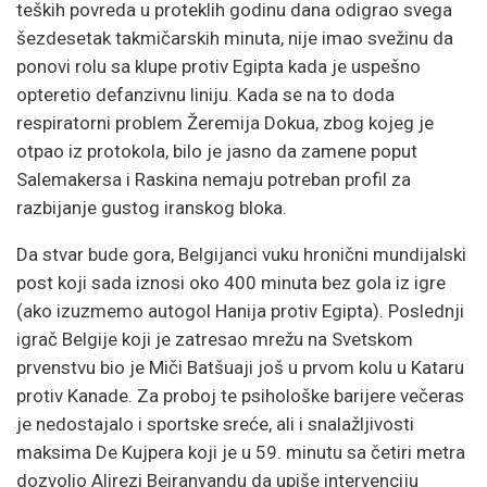
teških povreda u proteklih godinu dana odigrao svega
šezdesetak takmičarskih minuta, nije imao svežinu da
ponovi rolu sa klupe protiv Egipta kada je uspešno
opteretio defanzivnu liniju. Kada se na to doda
respiratorni problem Žeremija Dokua, zbog kojeg je
otpao iz protokola, bilo je jasno da zamene poput
Salemakersa i Raskina nemaju potreban profil za
razbijanje gustog iranskog bloka.
Da stvar bude gora, Belgijanci vuku hronični mundijalski
post koji sada iznosi oko 400 minuta bez gola iz igre
(ako izuzmemo autogol Hanija protiv Egipta). Poslednji
igrač Belgije koji je zatresao mrežu na Svetskom
prvenstvu bio je Miči Batšuaji još u prvom kolu u Kataru
protiv Kanade. Za proboj te psihološke barijere večeras
je nedostajalo i sportske sreće, ali i snalažljivosti
maksima De Kujpera koji je u 59. minutu sa četiri metra
dozvolio Alirezi Beiranvandu da upiše intervenciju