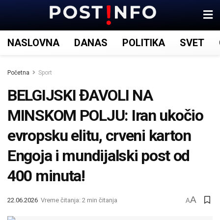
NASLOVNA
DANAS
POLITIKA
SVET
Početna
Sport
BELGIJSKI ĐAVOLI NA
MINSKOM POLJU: Iran ukočio
evropsku elitu, crveni karton
Engoja i mundijalski post od
400 minuta!
A
22.06.2026
Vreme čitanja: 2 min čitanja
A