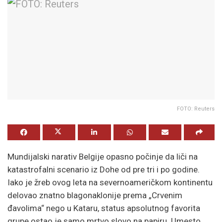
FOTO: Reuters
Mundijalski narativ Belgije opasno počinje da liči na
katastrofalni scenario iz Dohe od pre tri i po godine.
Iako je žreb ovog leta na severnoameričkom kontinentu
delovao znatno blagonaklonije prema „Crvenim
đavolima“ nego u Kataru, status apsolutnog favorita
grupe ostao je samo mrtvo slovo na papiru. Umesto