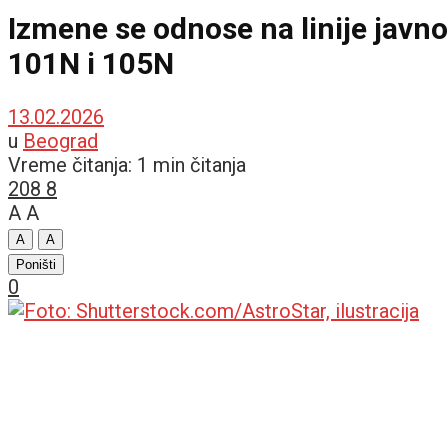
Izmene se odnose na linije javno
101N i 105N
13.02.2026
u
Beograd
Vreme čitanja: 1 min čitanja
208
8
A
A
A
A
Poništi
0