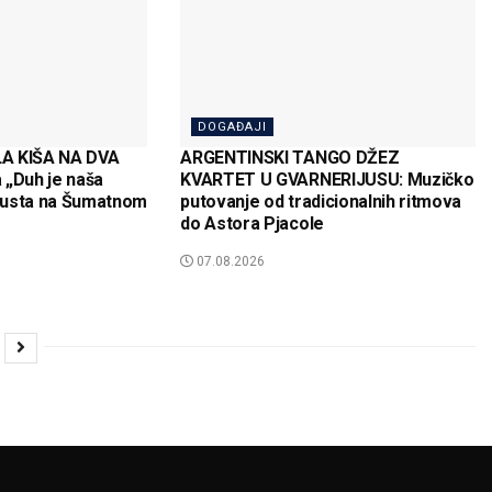
DOGAĐAJI
A KIŠA NA DVA
ARGENTINSKI TANGO DŽEZ
 „Duh je naša
KVARTET U GVARNERIJUSU: Muzičko
gusta na Šumatnom
putovanje od tradicionalnih ritmova
do Astora Pjacole
07.08.2026