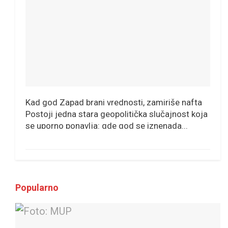
Kad god Zapad brani vrednosti, zamiriše nafta
Postoji jedna stara geopolitička slučajnost koja
se uporno ponavlja: gde god se iznenada...
Popularno