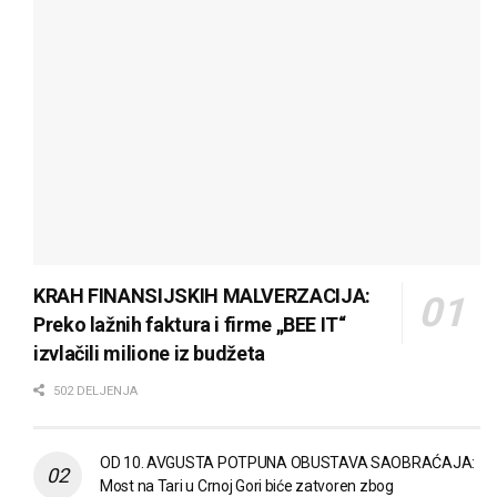
KRAH FINANSIJSKIH MALVERZACIJA:
Preko lažnih faktura i firme „BEE IT“
izvlačili milione iz budžeta
502 DELJENJA
OD 10. AVGUSTA POTPUNA OBUSTAVA SAOBRAĆAJA:
Most na Tari u Crnoj Gori biće zatvoren zbog