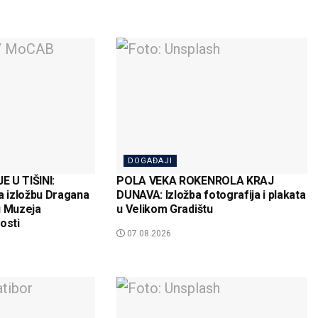
DOGAĐAJI
 U TIŠINI:
POLA VEKA ROKENROLA KRAJ
a izložbu Dragana
DUNAVA: Izložba fotografija i plakata
u Muzeja
u Velikom Gradištu
osti
07.08.2026