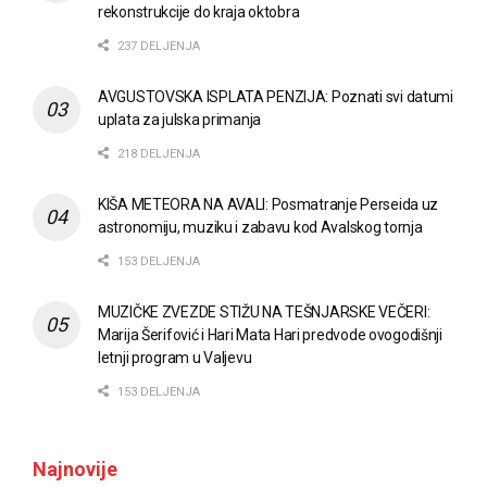
rekonstrukcije do kraja oktobra
237 DELJENJA
AVGUSTOVSKA ISPLATA PENZIJA: Poznati svi datumi
uplata za julska primanja
218 DELJENJA
KIŠA METEORA NA AVALI: Posmatranje Perseida uz
astronomiju, muziku i zabavu kod Avalskog tornja
153 DELJENJA
MUZIČKE ZVEZDE STIŽU NA TEŠNJARSKE VEČERI:
Marija Šerifović i Hari Mata Hari predvode ovogodišnji
letnji program u Valjevu
153 DELJENJA
Najnovije