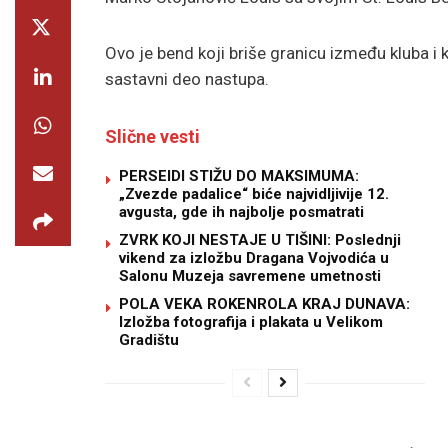
Ovo je bend koji briše granicu između kluba i k
sastavni deo nastupa.
Slične vesti
PERSEIDI STIŽU DO MAKSIMUMA:
„Zvezde padalice“ biće najvidljivije 12.
avgusta, gde ih najbolje posmatrati
ZVRK KOJI NESTAJE U TIŠINI: Poslednji
vikend za izložbu Dragana Vojvodića u
Salonu Muzeja savremene umetnosti
POLA VEKA ROKENROLA KRAJ DUNAVA:
Izložba fotografija i plakata u Velikom
Gradištu