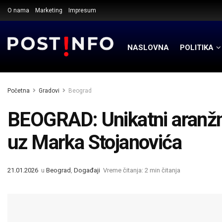
O nama
Marketing
Impresum
NASLOVNA
POLITIKA
Početna
Gradovi
Beograd
BEOGRAD: Unikatni aranžm
uz Marka Stojanovića
21.01.2026
u
Beograd
,
Događaji
Vreme čitanja: 2 min čitanja