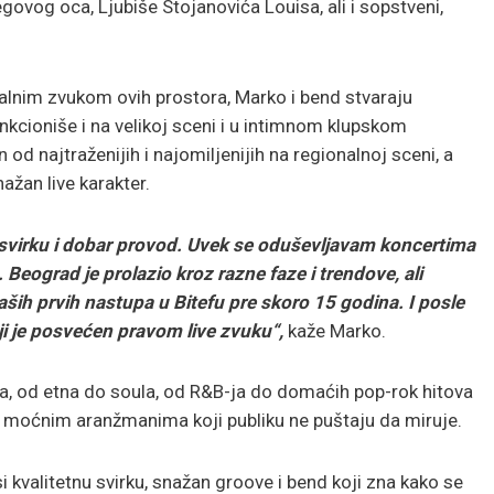
govog oca, Ljubiše Stojanovića Louisa, ali i sopstveni,
alnim zvukom ovih prostora, Marko i bend stvaraju
nkcioniše i na velikoj sceni i u intimnom klupskom
 od najtraženijih i najomiljenijih na regionalnoj sceni, a
ažan live karakter.
 svirku i dobar provod. Uvek se oduševljavam koncertima
Beograd je prolazio kroz razne faze i trendove, ali
aših prvih nastupa u Bitefu pre skoro 15 godina. I posle
i je posvećen pravom live zvuku“,
kaže Marko.
ka, od etna do soula, od R&B-ja do domaćih pop-rok hitova
, moćnim aranžmanima koji publiku ne puštaju da miruje.
 kvalitetnu svirku, snažan groove i bend koji zna kako se