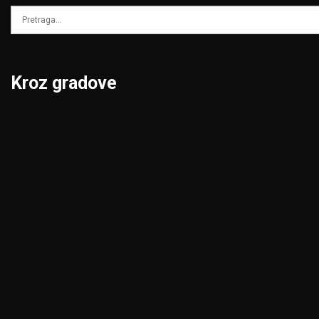
Kroz gradove
Beograd
Niš
Bor
Novi Pazar
Čačak
Novi Sad
Jagodina
Pančevo
Kikinda
Pirot
Kragujevac
Požarevac