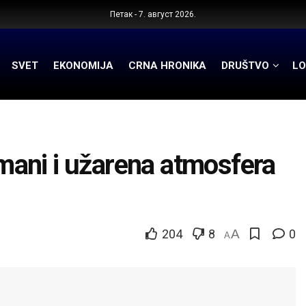
Петак - 7. август 2026.
SVET
EKONOMIJA
CRNA HRONIKA
DRUŠTVO
LO
ani i užarena atmosfera
204
8
A
0
A