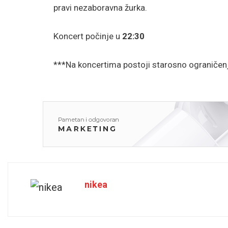
pravi nezaboravna žurka.
Koncert počinje u
22:30
***Na koncertima postoji starosno ograničen
nikea