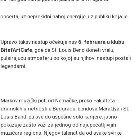
oncerta, uz neprekidni naboj energije, uz publiku koja je
Upravo takav nastup očekuje nas
6. februara u klubu
BitefArtCafe
, gde će St. Louis Bend doneti vrelu,
pulsirajuću atmosferu po kojoj su njihovi nastupi postali
legendarni.
Markov muzički put, od Nemačke, preko Fakulteta
dramskih umetnosti u Beogradu, bendova MaraQya i St.
Louis Band, pa sve do uspešne solo karijere, jasno
pokazuje zašto važi za jednog od najupečatljivijih
muzičara regiona. Njegov talenat da od svake svirke