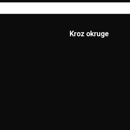
Kroz okruge
Sombor
Borski
S.Mitrovica
Braničevski
Subotica
Jablanički
Užice
Južnobački
Valjevo
Južnobanatski
Vranje
Kolubarski