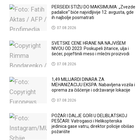
PERSEIDI STIŽU DO MAKSIMUMA: „Zvezde
padalice“ biće najvidljivije 12. avgusta, gde
ih najbolje posmatrati
07.08.2026
SVETSKE CENE HRANE NA NAJVIŠEM
NIVOU OD 2023: Poskupeli žitarice, ulja i
šećer, pojeftinili meso i mlečni proizvodi
07.08.2026
1,49 MILIJARDI DINARA ZA
MEHANIZACIJU EKSPA: Nabavljena vozila i
oprema za čišćenje i održavanje lokacije
07.08.2026
POŽAR I DALJE GORI U DELIBLATSKOJ
PEŠČARI: Vatrogasci i Helikopterska
jedinica gase vatru, direktor policije obišao
požarište