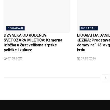
DOGAĐAJI
DOGAĐAJI
DVA VEKA OD ROĐENJA
BIOGRAFIJA DANIL
SVETOZARA MILETIĆA: Kamerna
JEZIKA: Predstava
izložba u čast velikana srpske
domovina“ 13. av
politike i kulture
brdu
07.08.2026
07.08.2026