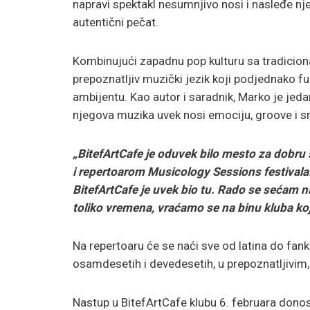
napravi spektakl nesumnjivo nosi i nasleđe nje
autentični pečat.
Kombinujući zapadnu pop kulturu sa tradicion
prepoznatljiv muzički jezik koji podjednako fu
ambijentu. Kao autor i saradnik, Marko je jedan
njegova muzika uvek nosi emociju, groove i sn
„BitefArtCafe je oduvek bilo mesto za dobru
i repertoarom Musicology Sessions festivala. 
BitefArtCafe je uvek bio tu. Rado se sećam n
toliko vremena, vraćamo se na binu kluba koj
Na repertoaru će se naći sve od latina do fan
osamdesetih i devedesetih, u prepoznatljivim
Nastup u BitefArtCafe klubu 6. februara donosi