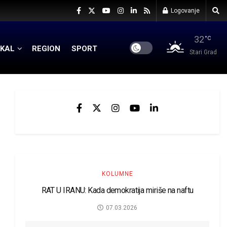
Logovanje
32
°C
KAL
REGION
SPORT
Stari Grad
KOLUMNE
RAT U IRANU: Kada demokratija miriše na naftu
07.03.2026