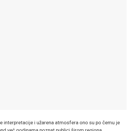
ve interpretacije i užarena atmosfera ono su po čemu je
end već godinama poznat publici širom regiona.