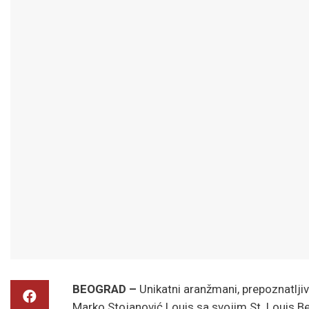
BEOGRAD –
Unikatni aranžmani, prepoznatlji
Marko Stojanović Louis sa svojim St. Louis B