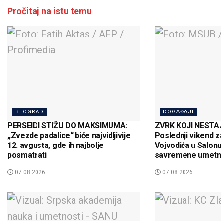
Pročitaj na istu temu
BEOGRAD
DOGAĐAJI
PERSEIDI STIŽU DO MAKSIMUMA:
ZVRK KOJI NESTAJE
„Zvezde padalice“ biće najvidljivije
Poslednji vikend z
12. avgusta, gde ih najbolje
Vojvodića u Salon
posmatrati
savremene umetn
07.08.2026
07.08.2026