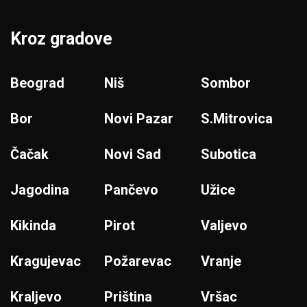
Kroz gradove
Beograd
Niš
Sombor
Bor
Novi Pazar
S.Mitrovica
Čačak
Novi Sad
Subotica
Jagodina
Pančevo
Užice
Kikinda
Pirot
Valjevo
Kragujevac
Požarevac
Vranje
Kraljevo
Priština
Vršac