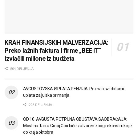
KRAH FINANSIJSKIH MALVERZACIJA:
Preko lažnih faktura i firme „BEE IT“
izvlačili milione iz budžeta
504 DELJENJA
AVGUSTOVSKA ISPLATA PENZIJA: Poznati svi datumi
uplata za julska primanja
225 DELJENJA
OD 10. AVGUSTA POTPUNA OBUSTAVA SAOBRAĆAJA:
Most na Tari u Crnoj Gori biće zatvoren zbog rekonstrukcije
do kraja oktobra