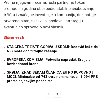
Prema njegovim rečima, ruski partner je tokom
prethodnih godina obezbedio stabilno snabdevanje
tržišta i značajne investicije u kompaniju, dok ostaje
otvoreno pitanje kakvu bi poslovnu strategiju
eventualno sprovodio novi vlasnik.
Slične vesti
ŠTA ČEKA TRŽIŠTE GORIVA U SRBIJI: Đedović kaže da
NIS mora dobiti trajno rešenje
EVROPSKA KOMISIJA: Potvrdila napredak Srbije u
bezbednosti hrane
SRBIJA IZNAD SEDAM ČLANICA EU PO KUPOVNOJ
MOĆI: Minimalac od 743 evra nominalno, ali 1.094 PPS
prema najnovijim podacima