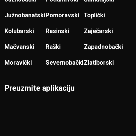
Južnobanatski
Pomoravski
Toplički
Kolubarski
Rasinski
Zaječarski
Mačvanski
Raški
Zapadnobački
Moravički
Severnobački
Zlatiborski
Preuzmite aplikaciju