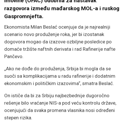
imovine (OFAC) odobrila za nastavak
razgovora između mađarskog MOL-a i ruskog
Gaspromnjefta.
Ekonomista Milan Beslać ocenjuje da je najrealniji
scenario novo produženje roka, jer bi izostanak
dogovora mogao da izazove ozbiljne posledice po
domaće tržište naftnih derivata i rad Rafinerije nafte
Pančevo.
„Ako ne dođe do produženja, Srbija bi mogla da se
suoči sa komplikacijama u radu rafinerije i dodatnim
ekonomskim i političkim izazovima“, smatra Beslać.
On ističe da bi za Srbiju najbezbednije dugoročno
rešenje bilo vraćanje NIS-a pod veću kontrolu države,
ocenjujući da svaka promena vlasnika nosi određeni
stepen rizika.