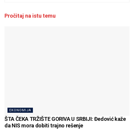
Pročitaj na istu temu
EKONOMIJA
ŠTA ČEKA TRŽIŠTE GORIVA U SRBIJI: Đedović kaže
da NIS mora dobiti trajno rešenje