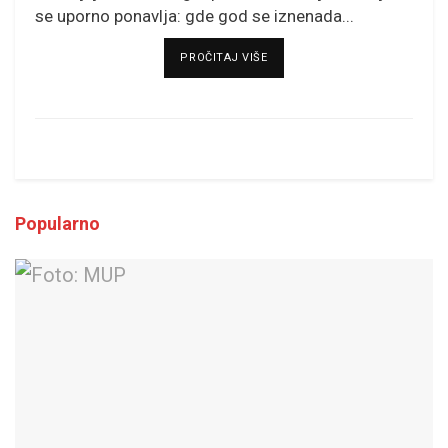
se uporno ponavlja: gde god se iznenada...
DETAILS
PROČITAJ VIŠE
Popularno