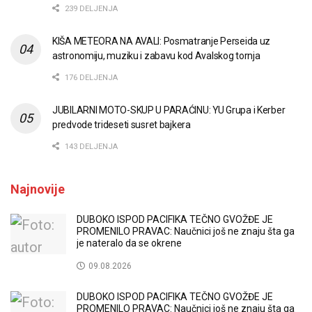
239 DELJENJA
KIŠA METEORA NA AVALI: Posmatranje Perseida uz
astronomiju, muziku i zabavu kod Avalskog tornja
176 DELJENJA
JUBILARNI MOTO-SKUP U PARAĆINU: YU Grupa i Kerber
predvode trideseti susret bajkera
143 DELJENJA
Najnovije
DUBOKO ISPOD PACIFIKA TEČNO GVOŽĐE JE
PROMENILO PRAVAC: Naučnici još ne znaju šta ga
je nateralo da se okrene
09.08.2026
DUBOKO ISPOD PACIFIKA TEČNO GVOŽĐE JE
PROMENILO PRAVAC: Naučnici još ne znaju šta ga