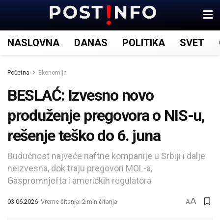
NASLOVNA
DANAS
POLITIKA
SVET
Početna
Ekonomija
BESLAĆ: Izvesno novo
produženje pregovora o NIS-u,
rešenje teško do 6. juna
Budućnost najveće naftne kompanije u Srbiji i dalje
neizvesna, dok traju pregovori MOL-a,
Gaspromnjefta i američkih regulatora
A
03.06.2026
Vreme čitanja: 2 min čitanja
A