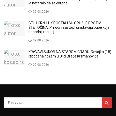
je nateralo da se okrene
09.08.2026
BELI I CRNI LUK POSTALI SU ORUŽJE PROTIV
ŠTETOČINA: Prirodni sastojci uništavaju bube koje
napadaju pasulj
09.08.2026
KRAVAVI SUKOB NA STAROM GRADU: Devojka (18)
izbodena nožem u Ulici Braće Krsmanovića
09.08.2026