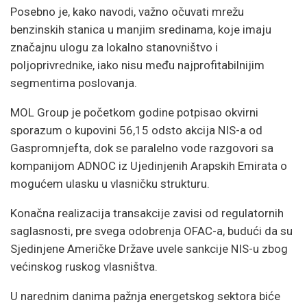
Posebno je, kako navodi, važno očuvati mrežu
benzinskih stanica u manjim sredinama, koje imaju
značajnu ulogu za lokalno stanovništvo i
poljoprivrednike, iako nisu među najprofitabilnijim
segmentima poslovanja.
MOL Group je početkom godine potpisao okvirni
sporazum o kupovini 56,15 odsto akcija NIS-a od
Gaspromnjefta, dok se paralelno vode razgovori sa
kompanijom ADNOC iz Ujedinjenih Arapskih Emirata o
mogućem ulasku u vlasničku strukturu.
Konačna realizacija transakcije zavisi od regulatornih
saglasnosti, pre svega odobrenja OFAC-a, budući da su
Sjedinjene Američke Države uvele sankcije NIS-u zbog
većinskog ruskog vlasništva.
U narednim danima pažnja energetskog sektora biće