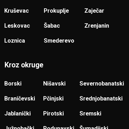
Kruševac
Prokuplje
Zaječar
Leskovac
Šabac
Zrenjanin
Loznica
Smederevo
Kroz okruge
Borski
Nišavski
Severnobanatski
Braničevski
Pčinjski
Srednjobanatski
Jablanički
Pirotski
Sremski
Južnobački
Podunavski
Šumadijski