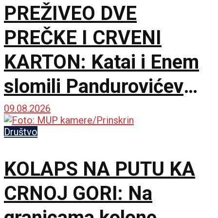
PREŽIVEO DVE
PREČKE I CRVENI
KARTON: Katai i Enem
slomili Pandurovićev
bedem, Pazarci
09.08.2026
promašivali u Ljutice
Društvo
Bogdana!
KOLAPS NA PUTU KA
CRNOJ GORI: Na
granicama kolone,