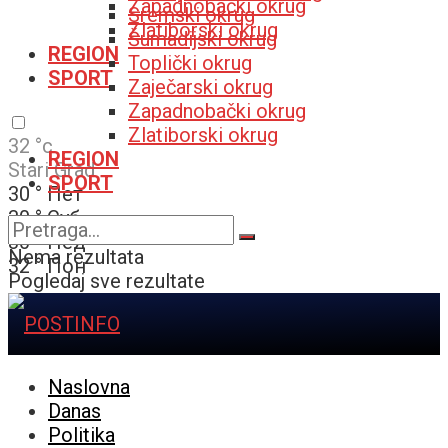
Zapadnobački okrug
Sremski okrug
Zlatiborski okrug
Šumadijski okrug
REGION
Toplički okrug
SPORT
Zaječarski okrug
Zapadnobački okrug
Zlatiborski okrug
32
°c
REGION
Stari Grad
SPORT
30
°
Пет
30
°
Суб
30
°
Нед
Nema rezultata
32
°
Пон
Pogledaj sve rezultate
Naslovna
Danas
Politika