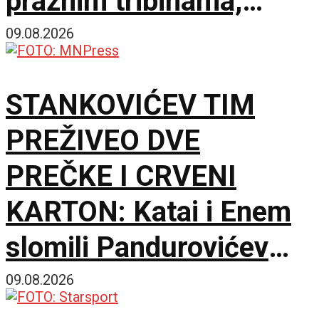
praznim tribinama,
Zemun pao na sparnom
09.08.2026
Čika Dači!
STANKOVIĆEV TIM
PREŽIVEO DVE
PREČKE I CRVENI
KARTON: Katai i Enem
slomili Pandurovićev
bedem, Pazarci
09.08.2026
promašivali u Ljutice