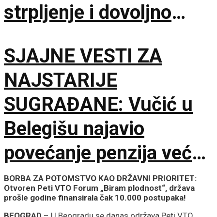
strpljenje i dovoljno
vode
SJAJNE VESTI ZA
NAJSTARIJE
SUGRAĐANE: Vučić u
Belegišu najavio
povećanje penzija već
ove godine – Pratiće
BORBA ZA POTOMSTVO KAO DRŽAVNI PRIORITET:
Otvoren Peti VTO Forum „Biram plodnost“, država
rast plata
prošle godine finansirala čak 10.000 postupaka!
BEOGRAD
– U Beogradu se danas održava Peti VTO