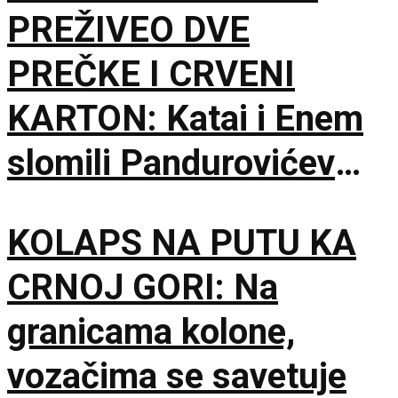
PREŽIVEO DVE
PREČKE I CRVENI
KARTON: Katai i Enem
slomili Pandurovićev
bedem, Pazarci
KOLAPS NA PUTU KA
promašivali u Ljutice
CRNOJ GORI: Na
Bogdana!
granicama kolone,
vozačima se savetuje