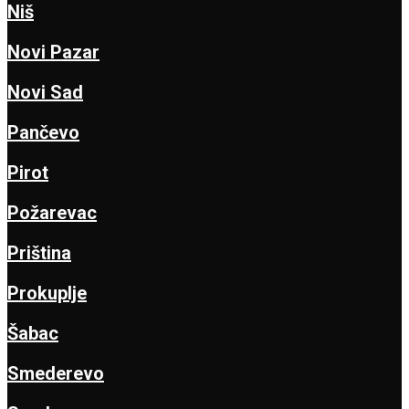
Niš
Novi Pazar
Novi Sad
Pančevo
Pirot
Požarevac
Priština
Prokuplje
Šabac
Smederevo