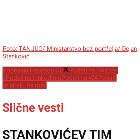
Foto: TANJUG/ Ministarstvo bez portfelja/ Dejan
Stanković
Podeli na Facebook-u
Podeli na Twitter-
u
Podeli na LinkedIn-u
Podeli na WA
Pošalji
prijatelju na mail
Slične vesti
STANKOVIĆEV TIM