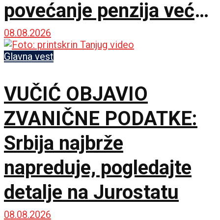
povećanje penzija već
ove godine – Pratiće
08.08.2026
rast plata
Glavna vest
VUČIĆ OBJAVIO
ZVANIČNE PODATKE:
Srbija najbrže
napreduje, pogledajte
detalje na Jurostatu
08.08.2026