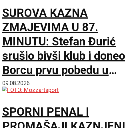
SUROVA KAZNA
Bogdana!
ZMAJEVIMA U 87.
MINUTU: Stefan Đurić
srušio bivši klub i doneo
Borcu prvu pobedu u
sezoni!
09.08.2026
SPORNI PENAL I
PROMAŠAJI KAZNJENI