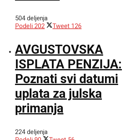
504 deljenja
Podeli
202
Tweet
126
AVGUSTOVSKA
ISPLATA PENZIJA:
Poznati svi datumi
uplata za julska
primanja
224 deljenja
Podeli
90
Tweet
56