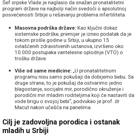
Šef srpske Vlade je naglasio da snažan pronatalitetni
program države na najbolji način svedoči o apsolutnoj
posvećenosti Srbije u rešavanju problema infertiliteta.
Masovna podrška države:
Kao ključni dokaz
sistemske podrške, premijer je izneo podatak da je
tokom prošle godine u Srbiji, u ukupno 15
ovlašćenih zdravstvenih ustanova, izvršeno oko
10.000 postupaka vantelesne oplodnje (VTO) o
trošku države.
Više od same medicine:
„U pronatalitetnom
programu nisu samo pokušaji da dobijemo bebu. Sa
druge strane, to je pokušaj da ostvarimo jedno
blagostanje, socijalni mir, porodično okruženje i
porodični mir mladim roditeljima koji će nastaviti da
vode brigu o svojoj bebi“, podvukao je prof. dr
Macut nakon učešća na panelima.
Cilj je zadovoljna porodica i ostanak
mladih u Srbiji