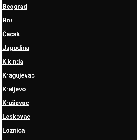
Beograd
Bor
Čačak
Jagodina
Kikinda
Kragujevac
Kraljevo
Kruševac
Leskovac
Loznica