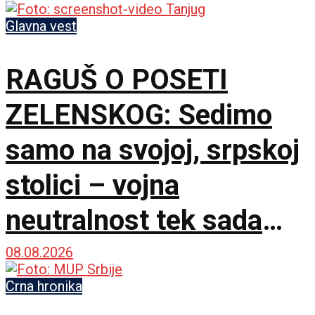
Glavna vest
RAGUŠ O POSETI
ZELENSKOG: Sedimo
samo na svojoj, srpskoj
stolici – vojna
neutralnost tek sada
dobija na značaju
08.08.2026
Crna hronika