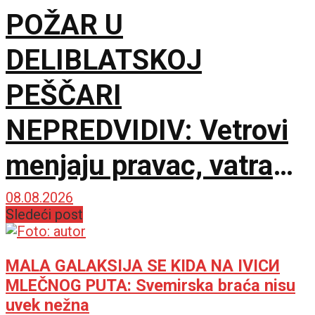
POŽAR U
DELIBLATSKOJ
PEŠČARI
NEPREDVIDIV: Vetrovi
menjaju pravac, vatra
zahvatila oko 1.500
08.08.2026
Sledeći post
hektara
MALA GALAKSIJA SE KIDA NA IVICИ
MLEČNOG PUTA: Svemirska braća nisu
uvek nežna