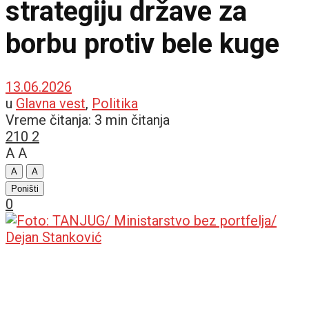
strategiju države za
borbu protiv bele kuge
13.06.2026
u
Glavna vest
,
Politika
Vreme čitanja: 3 min čitanja
210
2
A
A
A
A
Poništi
0