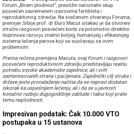
Forum „Biram plodnost“, prestižni nacionalni skup
posvećen savremenim izazovima fertiliteta i
reproduktivnog zdravlja. Na svečanom otvaranju Foruma,
premijer Srbije prof. dr Đuro Macut istakao je da otvoreni
stručni razgovori posvećeni borbi za potomstvo direktno
doprinose razvoju znatno boljeg, humanijeg i efikasnijeg
sistema lečenja parova koji se suočavaju sa ovim
problemom.
Prema rečima premijera Macuta, ovaj Forum i razgovori
posvećeni reproduktivnom zdravlju predstavljaju realnu
potrebu srpske akademske zajednice, ali i svih
zainteresovanih strana i pacijenata. Zajednički cilj struke i
države jeste pronalaženje načina da se napravi dodatan
iskorak ka uspešnijem lečenju, ali i da se u javnosti
konačno razbiju dugogodišnje zablude i tabui koji prate
temu neplodnosti.
Impresivan podatak: Čak 10.000 VTO
postupaka u 15 ustanova