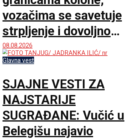
vozačima se savetuje
strpljenje i dovoljno
vode
08.08.2026
Glavna vest
SJAJNE VESTI ZA
NAJSTARIJE
SUGRAĐANE: Vučić u
Belegišu najavio