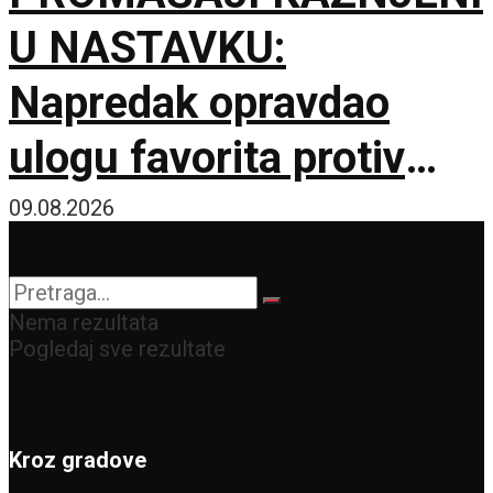
U NASTAVKU:
Napredak opravdao
ulogu favorita protiv
novajlije u prvenstvu!
09.08.2026
Nema rezultata
Pogledaj sve rezultate
Kroz gradove