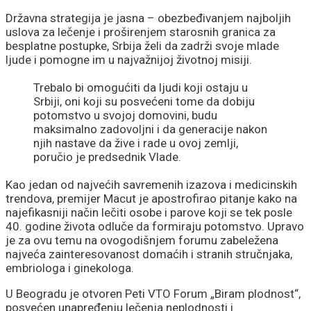
Državna strategija je jasna – obezbeđivanjem najboljih
uslova za lečenje i proširenjem starosnih granica za
besplatne postupke, Srbija želi da zadrži svoje mlade
ljude i pomogne im u najvažnijoj životnoj misiji.
Trebalo bi omogućiti da ljudi koji ostaju u
Srbiji, oni koji su posvećeni tome da dobiju
potomstvo u svojoj domovini, budu
maksimalno zadovoljni i da generacije nakon
njih nastave da žive i rade u ovoj zemlji,
poručio je predsednik Vlade.
Kao jedan od najvećih savremenih izazova i medicinskih
trendova, premijer Macut je apostrofirao pitanje kako na
najefikasniji način lečiti osobe i parove koji se tek posle
40. godine života odluče da formiraju potomstvo. Upravo
je za ovu temu na ovogodišnjem forumu zabeležena
najveća zainteresovanost domaćih i stranih stručnjaka,
embriologa i ginekologa.
U Beogradu je otvoren Peti VTO Forum „Biram plodnost“,
posvećen unapređenju lečenja neplodnosti i