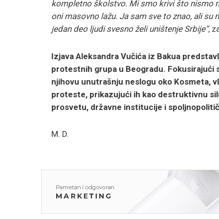
kompletno školstvo. Mi smo krivi što nismo n
oni masovno lažu. Ja sam sve to znao, ali su m
jedan deo ljudi svesno želi uništenje Srbije“
, z
Izjava Aleksandra Vučića iz Bakua predstavlj
protestnih grupa u Beogradu. Fokusirajući 
njihovu unutrašnju neslogu oko Kosmeta, vlas
proteste, prikazujući ih kao destruktivnu s
prosvetu, državne institucije i spoljnopoliti
M. D.