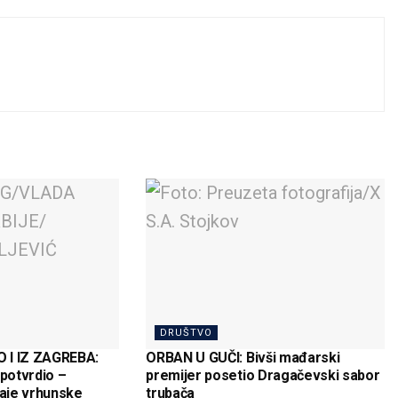
DRUŠTVO
 I IZ ZAGREBA:
ORBAN U GUČI: Bivši mađarski
 potvrdio –
premijer posetio Dragačevski sabor
daje vrhunske
trubača