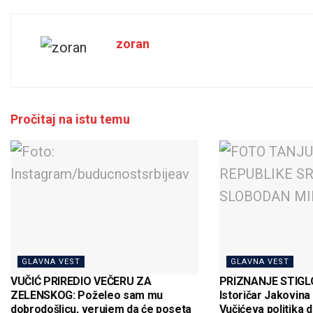
zoran
Pročitaj na istu temu
GLAVNA VEST
GLAVNA VEST
VUČIĆ PRIREDIO VEČERU ZA
PRIZNANJE STIGLO
ZELENSKOG: Poželeo sam mu
Istoričar Jakovina
dobrodošlicu, verujem da će poseta
Vučićeva politika 