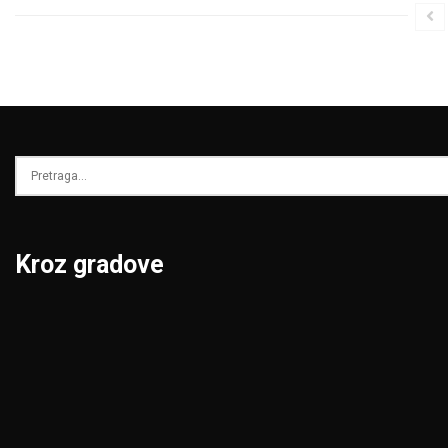
Kroz gradove
Beograd
Niš
Bor
Novi Pazar
Čačak
Novi Sad