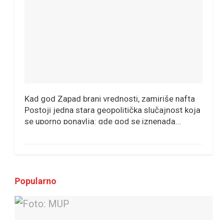
Kad god Zapad brani vrednosti, zamiriše nafta
Postoji jedna stara geopolitička slučajnost koja
se uporno ponavlja: gde god se iznenada...
Popularno