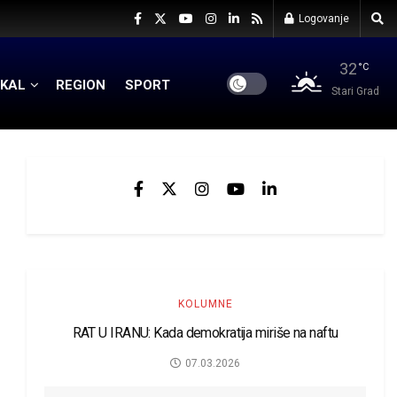
Logovanje
32
°C
KAL
REGION
SPORT
Stari Grad
KOLUMNE
RAT U IRANU: Kada demokratija miriše na naftu
07.03.2026