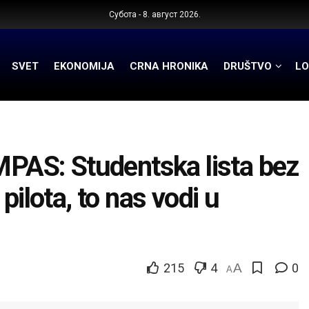
Субота - 8. август 2026.
SVET
EKONOMIJA
CRNA HRONIKA
DRUŠTVO
LO
AS: Studentska lista bez
pilota, to nas vodi u
215
4
A
0
A