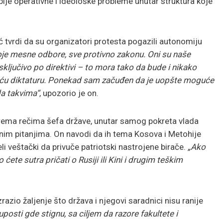
lje operativne i ideološke probleme unutar struktura koje
 tvrdi da su organizatori protesta pogazili autonomiju
voje mesne odbore, sve protivno zakonu. Oni su naše
 isključivo po direktivi – to mora tako da bude i nikako
uću diktaturu. Ponekad sam začuđen da je uopšte moguće
da takvima“
, upozorio je on.
ema rečima šefa države, unutar samog pokreta vlada
lnim pitanjima. On navodi da ih tema Kosova i Metohije
eli veštački da privuče patriotski nastrojene birače.
„Ako
ete sutra pričati o Rusiji ili Kini i drugim teškim
razio žaljenje što država i njegovi saradnici nisu ranije
luposti gde stignu, sa ciljem da razore fakultete i