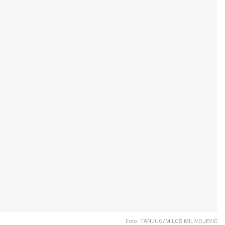
Foto: TANJUG/MILOŠ MILIVOJEVIĆ