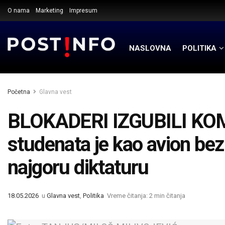
O nama
Marketing
Impresum
NASLOVNA
POLITIKA
Početna
Glavna vest
BLOKADERI IZGUBILI KOMP
studenata je kao avion bez 
najgoru diktaturu
18.05.2026
u
Glavna vest
,
Politika
Vreme čitanja: 2 min čitanja