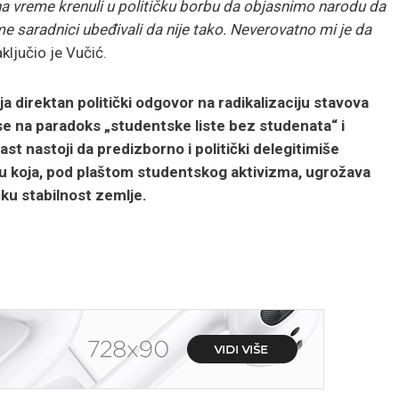
a vreme krenuli u političku borbu da objasnimo narodu da
e saradnici ubeđivali da nije tako. Neverovatno mi je da
aključio je Vučić.
a direktan politički odgovor na radikalizaciju stavova
se na paradoks „studentske liste bez studenata“ i
t nastoji da predizborno i politički delegitimiše
ilu koja, pod plaštom studentskog aktivizma, ugrožava
čku stabilnost zemlje.