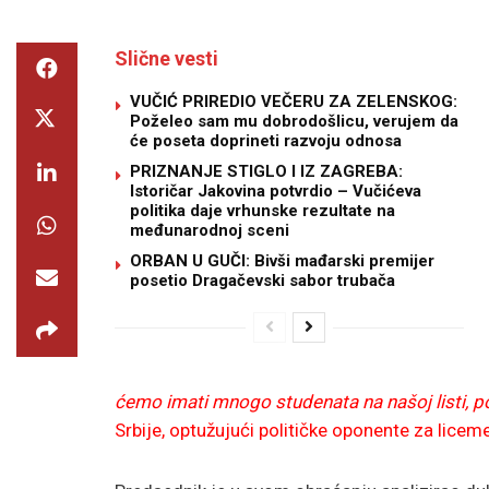
Slične vesti
VUČIĆ PRIREDIO VEČERU ZA ZELENSKOG:
Poželeo sam mu dobrodošlicu, verujem da
će poseta doprineti razvoju odnosa
PRIZNANJE STIGLO I IZ ZAGREBA:
Istoričar Jakovina potvrdio – Vučićeva
politika daje vrhunske rezultate na
međunarodnoj sceni
ORBAN U GUČI: Bivši mađarski premijer
posetio Dragačevski sabor trubača
ćemo imati mnogo studenata na našoj listi, poš
Srbije, optužujući političke oponente za licem