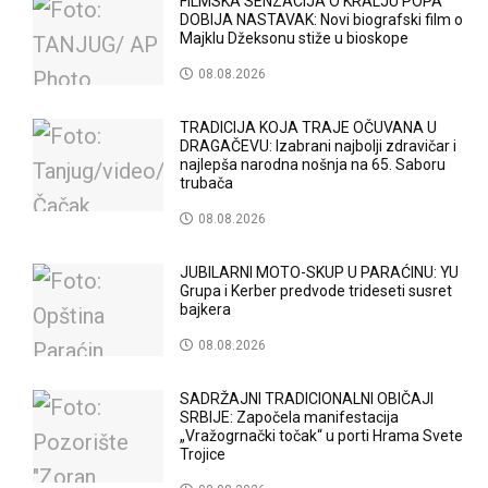
FILMSKA SENZACIJA O KRALJU POPA
DOBIJA NASTAVAK: Novi biografski film o
Majklu Džeksonu stiže u bioskope
08.08.2026
TRADICIJA KOJA TRAJE OČUVANA U
DRAGAČEVU: Izabrani najbolji zdravičar i
najlepša narodna nošnja na 65. Saboru
trubača
08.08.2026
JUBILARNI MOTO-SKUP U PARAĆINU: YU
Grupa i Kerber predvode trideseti susret
bajkera
08.08.2026
SADRŽAJNI TRADICIONALNI OBIČAJI
SRBIJE: Započela manifestacija
„Vražogrnački točak“ u porti Hrama Svete
Trojice