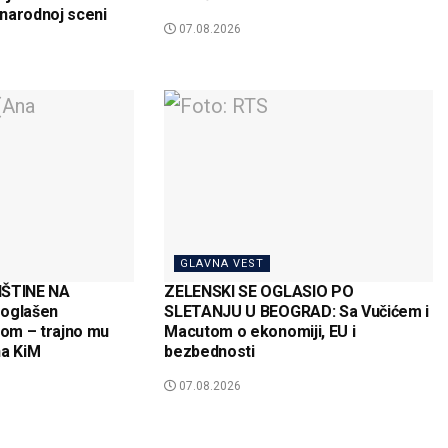
narodnoj sceni
07.08.2026
GLAVNA VEST
IŠTINE NA
ZELENSKI SE OGLASIO PO
roglašen
SLETANJU U BEOGRAD: Sa Vučićem i
om – trajno mu
Macutom o ekonomiji, EU i
na KiM
bezbednosti
07.08.2026