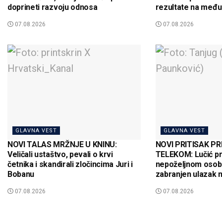
doprineti razvoju odnosa
rezultate na među
07.08.2026
07.08.2026
GLAVNA VEST
GLAVNA VEST
NOVI TALAS MRŽNJE U KNINU:
NOVI PRITISAK PR
Veličali ustaštvo, pevali o krvi
TELEKOM: Lučić p
četnika i skandirali zločincima Juri i
nepoželjnom osob
Bobanu
zabranjen ulazak 
07.08.2026
07.08.2026