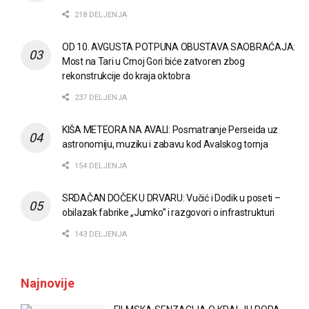
218 DELJENJA
OD 10. AVGUSTA POTPUNA OBUSTAVA SAOBRAĆAJA:
Most na Tari u Crnoj Gori biće zatvoren zbog
rekonstrukcije do kraja oktobra
237 DELJENJA
KIŠA METEORA NA AVALI: Posmatranje Perseida uz
astronomiju, muziku i zabavu kod Avalskog tornja
154 DELJENJA
SRDAČAN DOČEK U DRVARU: Vučić i Dodik u poseti –
obilazak fabrike „Jumko” i razgovori o infrastrukturi
143 DELJENJA
Najnovije