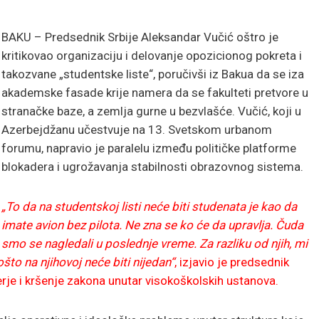
BAKU – Predsednik Srbije Aleksandar Vučić oštro je
kritikovao organizaciju i delovanje opozicionog pokreta i
takozvane „studentske liste“, poručivši iz Bakua da se iza
akademske fasade krije namera da se fakulteti pretvore u
stranačke baze, a zemlja gurne u bezvlašće. Vučić, koji u
Azerbejdžanu učestvuje na 13. Svetskom urbanom
forumu, napravio je paralelu između političke platforme
blokadera i ugrožavanja stabilnosti obrazovnog sistema.
„To da na studentskoj listi neće biti studenata je kao da
imate avion bez pilota. Ne zna se ko će da upravlja. Čuda
smo se nagledali u poslednje vreme. Za razliku od njih, mi
to na njihovoj neće biti nijedan“
, izjavio je predsednik
erje i kršenje zakona unutar visokoškolskih ustanova.