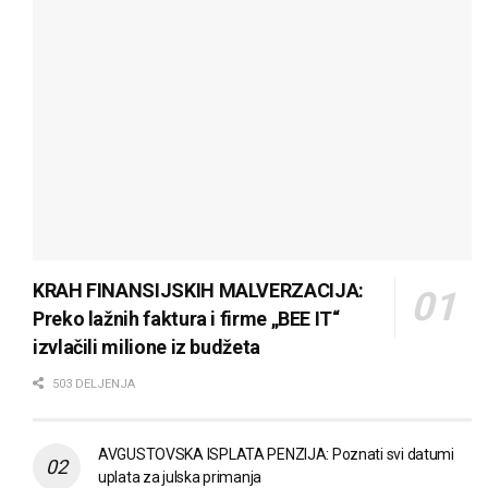
KRAH FINANSIJSKIH MALVERZACIJA:
Preko lažnih faktura i firme „BEE IT“
izvlačili milione iz budžeta
503 DELJENJA
AVGUSTOVSKA ISPLATA PENZIJA: Poznati svi datumi
uplata za julska primanja