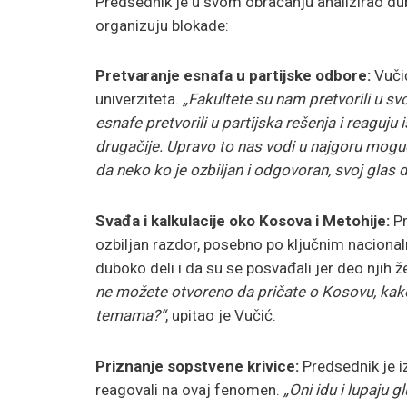
Predsednik je u svom obraćanju analizirao dub
organizuju blokade:
Pretvaranje esnafa u partijske odbore:
Vučić
univerziteta.
„Fakultete su nam pretvorili u s
esnafe pretvorili u partijska rešenja i reaguju
drugačije. Upravo to nas vodi u najgoru mog
da neko ko je ozbiljan i odgovoran, svoj glas 
Svađa i kalkulacije oko Kosova i Metohije:
Pr
ozbiljan razdor, posebno po ključnim naciona
duboko deli i da su se posvađali jer deo njih ž
ne možete otvoreno da pričate o Kosovu, kako ć
temama?“
, upitao je Vučić.
Priznanje sopstvene krivice:
Predsednik je iz
reagovali na ovaj fenomen.
„Oni idu i lupaju g