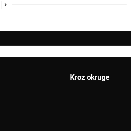
Kroz okruge
Sombor
Borski
S.Mitrovica
Braničevski
Subotica
Jablanički