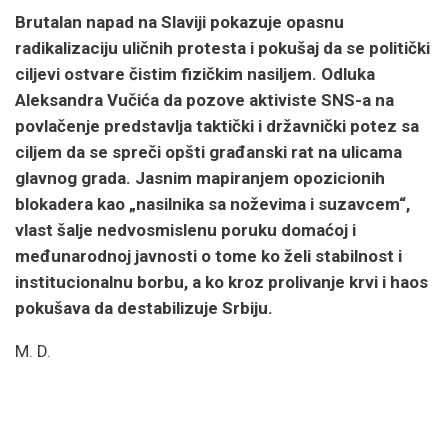
Brutalan napad na Slaviji pokazuje opasnu
radikalizaciju uličnih protesta i pokušaj da se politički
ciljevi ostvare čistim fizičkim nasiljem. Odluka
Aleksandra Vučića da pozove aktiviste SNS-a na
povlačenje predstavlja taktički i državnički potez sa
ciljem da se spreči opšti građanski rat na ulicama
glavnog grada. Jasnim mapiranjem opozicionih
blokadera kao „nasilnika sa noževima i suzavcem“,
vlast šalje nedvosmislenu poruku domaćoj i
međunarodnoj javnosti o tome ko želi stabilnost i
institucionalnu borbu, a ko kroz prolivanje krvi i haos
pokušava da destabilizuje Srbiju.
M. D.