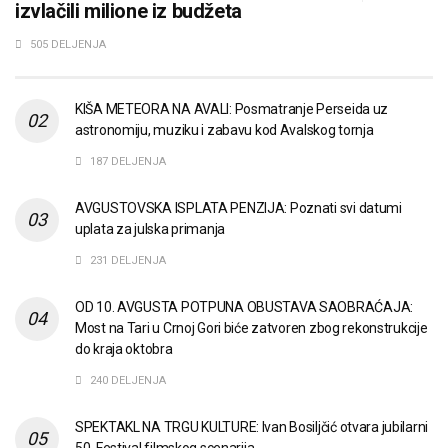
izvlačili milione iz budžeta
505 DELJENJA
KIŠA METEORA NA AVALI: Posmatranje Perseida uz
astronomiju, muziku i zabavu kod Avalskog tornja
187 DELJENJA
AVGUSTOVSKA ISPLATA PENZIJA: Poznati svi datumi
uplata za julska primanja
231 DELJENJA
OD 10. AVGUSTA POTPUNA OBUSTAVA SAOBRAĆAJA:
Most na Tari u Crnoj Gori biće zatvoren zbog rekonstrukcije
do kraja oktobra
240 DELJENJA
SPEKTAKL NA TRGU KULTURE: Ivan Bosiljčić otvara jubilarni
50. Festival filmskog scenarija