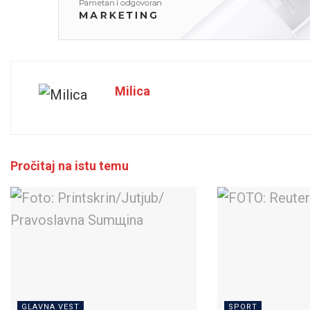
Milica
Pročitaj na istu temu
GLAVNA VEST
SPORT