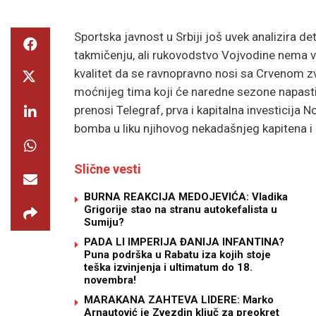
Sportska javnost u Srbiji još uvek analizira
takmičenju, ali rukovodstvo Vojvodine nema 
kvalitet da se ravnopravno nosi sa Crvenom zv
moćnijeg tima koji će naredne sezone napasti 
prenosi Telegraf, prva i kapitalna investicij
bomba u liku njihovog nekadašnjeg kapitena i
Slične vesti
BURNA REAKCIJA MEDOJEVIĆA: Vladika
Grigorije stao na stranu autokefalista u
Sumiju?
PADA LI IMPERIJA ĐANIJA INFANTINA?
Puna podrška u Rabatu iza kojih stoje
teška izvinjenja i ultimatum do 18.
novembra!
MARAKANA ZAHTEVA LIDERE: Marko
Arnautović je Zvezdin ključ za preokret