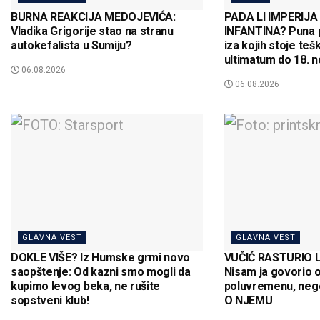
BURNA REAKCIJA MEDOJEVIĆA:
PADA LI IMPERIJA
Vladika Grigorije stao na stranu
INFANTINA? Puna 
autokefalista u Sumiju?
iza kojih stoje tešk
ultimatum do 18. 
06.08.2026
06.08.2026
GLAVNA VEST
GLAVNA VEST
DOKLE VIŠE? Iz Humske grmi novo
VUČIĆ RASTURIO L
saopštenje: Od kazni smo mogli da
Nisam ja govorio 
kupimo levog beka, ne rušite
poluvremenu, ne
sopstveni klub!
O NJEMU