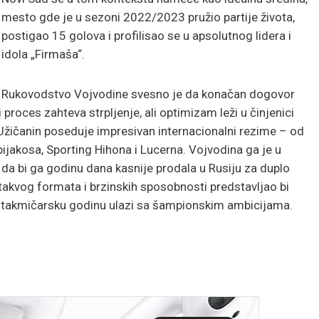
mesto gde je u sezoni 2022/2023 pružio partije života,
postigao 15 golova i profilisao se u apsolutnog lidera i
idola „Firmaša“.
Rukovodstvo Vojvodine svesno je da konačan dogovor
i proces zahteva strpljenje, ali optimizam leži u činjenici
 Užičanin poseduje impresivan internacionalni rezime – od
ijakosa, Sporting Hihona i Lucerna. Vojvodina ga je u
da bi ga godinu dana kasnije prodala u Rusiju za duplo
takvog formata i brzinskih sposobnosti predstavljao bi
u takmičarsku godinu ulazi sa šampionskim ambicijama.