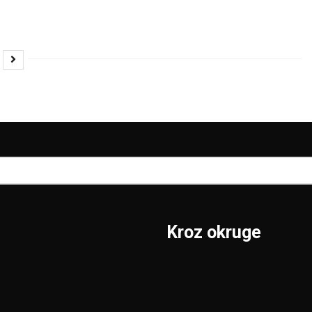
Kroz okruge
Sombor
Borski