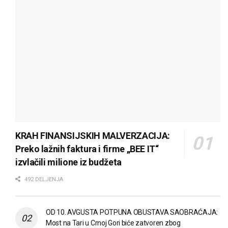
KRAH FINANSIJSKIH MALVERZACIJA:
Preko lažnih faktura i firme „BEE IT“
izvlačili milione iz budžeta
492 DELJENJA
OD 10. AVGUSTA POTPUNA OBUSTAVA SAOBRAĆAJA:
Most na Tari u Crnoj Gori biće zatvoren zbog