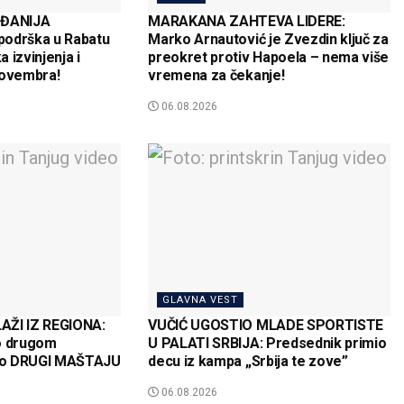
 ĐANIJA
MARAKANA ZAHTEVA LIDERE:
podrška u Rabatu
Marko Arnautović je Zvezdin ključ za
a izvinjenja i
preokret protiv Hapoela – nema više
novembra!
vremena za čekanje!
06.08.2026
GLAVNA VEST
AŽI IZ REGIONA:
VUČIĆ UGOSTIO MLADE SPORTISTE
o drugom
U PALATI SRBIJA: Predsednik primio
go DRUGI MAŠTAJU
decu iz kampa „Srbija te zove”
06.08.2026