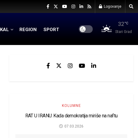
Logovanje
32
°C
KAL
REGION
SPORT
Stari Grad
KOLUMNE
RAT U IRANU: Kada demokratija miriše na naftu
07.03.2026