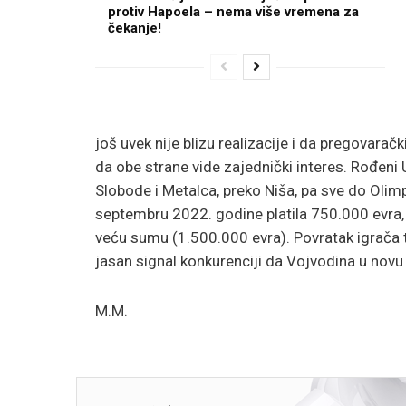
protiv Hapoela – nema više vremena za
čekanje!
još uvek nije blizu realizacije i da pregovaračk
da obe strane vide zajednički interes. Rođeni
Slobode i Metalca, preko Niša, pa sve do Olimp
septembru 2022. godine platila 750.000 evra, 
veću sumu (1.500.000 evra). Povratak igrača 
jasan signal konkurenciji da Vojvodina u nov
M.M.