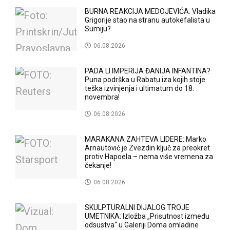
BURNA REAKCIJA MEDOJEVIĆA: Vladika
Grigorije stao na stranu autokefalista u
Sumiju?
06.08.2026
PADA LI IMPERIJA ĐANIJA INFANTINA?
Puna podrška u Rabatu iza kojih stoje
teška izvinjenja i ultimatum do 18.
novembra!
06.08.2026
MARAKANA ZAHTEVA LIDERE: Marko
Arnautović je Zvezdin ključ za preokret
protiv Hapoela – nema više vremena za
čekanje!
06.08.2026
SKULPTURALNI DIJALOG TROJE
UMETNIKA: Izložba „Prisutnost između
odsustva“ u Galeriji Doma omladine