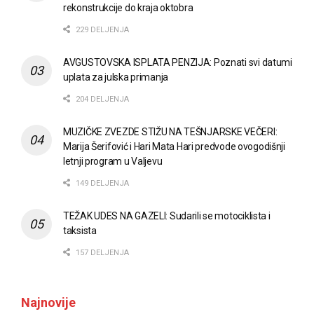
rekonstrukcije do kraja oktobra
229 DELJENJA
AVGUSTOVSKA ISPLATA PENZIJA: Poznati svi datumi
uplata za julska primanja
204 DELJENJA
MUZIČKE ZVEZDE STIŽU NA TEŠNJARSKE VEČERI:
Marija Šerifović i Hari Mata Hari predvode ovogodišnji
letnji program u Valjevu
149 DELJENJA
TEŽAK UDES NA GAZELI: Sudarili se motociklista i
taksista
157 DELJENJA
Najnovije