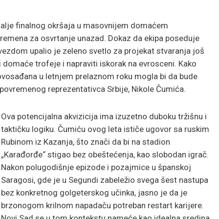
 detalje finalnog okršaja u masovnijem domaćem
vremena za osvrtanje unazad. Dokaz da ekipa poseduje
ezdom upalio je zeleno svetlo za projekat stvaranja još
domaće trofeje i napraviti iskorak na evrosceni. Kako
a Novosađana u letnjem prelaznom roku mogla bi da bude
 povremenog reprezentativca Srbije, Nikole Čumića.
Ova potencijalna akvizicija ima izuzetno duboku tržišnu i
taktičku logiku. Čumiću ovog leta ističe ugovor sa ruskim
Rubinom iz Kazanja, što znači da bi na stadion
„Karađorđe“ stigao bez obeštećenja, kao slobodan igrač.
Nakon polugodišnje epizode i pozajmice u španskoj
Saragosi, gde je u Segundi zabeležio svega šest nastupa
bez konkretnog golgeterskog učinka, jasno je da je
brzonogom krilnom napadaču potreban restart karijere.
Novi Sad se u tom kontekstu nameće kao idealna sredina,