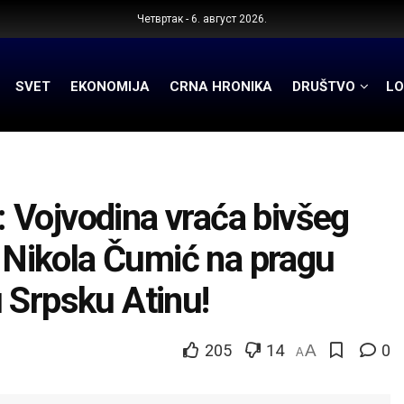
Четвртак - 6. август 2026.
SVET
EKONOMIJA
CRNA HRONIKA
DRUŠTVO
LO
jvodina vraća bivšeg
, Nikola Čumić na pragu
 Srpsku Atinu!
205
14
A
0
A