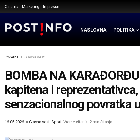
O nama
Marketing
Impresum
NASLOVNA
POLITIKA
Početna
Glavna vest
BOMBA NA KARAĐORĐU: Vo
kapitena i reprezentativca
senzacionalnog povratka u
16.05.2026
u
Glavna vest
,
Sport
Vreme čitanja: 2 min čitanja