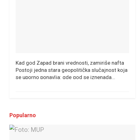
Kad god Zapad brani vrednosti, zamiriše nafta
Postoji jedna stara geopolitička slučajnost koja
se uporno ponavlja: gde god se iznenada...
Popularno