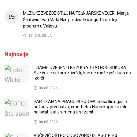
MUZIČKE ZVEZDE STIŽU NA TEŠNJARSKE VEČERI: Marija
Šerifović i Hari Mata Hari predvode ovogodišnji letnji
program u Valjevu
151 DELJENJA
Najnovije
TRAMP UVEREN U BRZI KRAJ RATNOG SUKOBA:
Sve će se uskoro završiti, Iran ne može još dugo da
izdrži
06.08.2026
PARTIZAN NA PRAGU PLEJ-OFA: Saša Ilić ugasio
požar iz prvenstva, crno-beli u Humskoj prikazali
najboljih sat vremena u sezoni!
06.08.2026
VUČEVIĆ OŠTRO ODGOVORIO ĐILASU: Pred