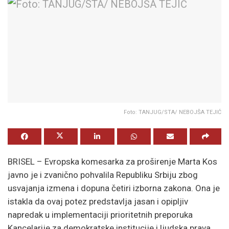
Foto: TANJUG/STA/ NEBOJŠA TEJIĆ
BRISEL – Evropska komesarka za proširenje Marta Kos
javno je i zvanično pohvalila Republiku Srbiju zbog
usvajanja izmena i dopuna četiri izborna zakona. Ona je
istakla da ovaj potez predstavlja jasan i opipljiv
napredak u implementaciji prioritetnih preporuka
Kancelarije za demokratske institucije i ljudska prava