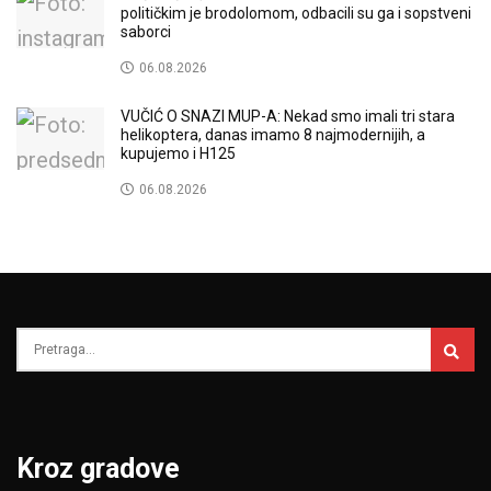
političkim je brodolomom, odbacili su ga i sopstveni
saborci
06.08.2026
VUČIĆ O SNAZI MUP-A: Nekad smo imali tri stara
helikoptera, danas imamo 8 najmodernijih, a
kupujemo i H125
06.08.2026
Kroz gradove