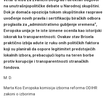
na unutrašnjopolitičke debate u Narodnoj skupštini.
Dok je domaća opozicija tokom skupštinske rasprave
uvođenje novih pravila i sertifikaciju biračkih odbora
proglasila za „administrativno gubljenje vremena“,
Evropska unija je te iste izmene ocenila kao istorijski
iskorak ka transparentnosti. Ovakav stav Brisela
praktično izbija adute iz ruku onih političkih faktora
koji su planirali da ospore legitimitet predstojećih
lokalnih izbora, prebacujući loptu na teren borbe
protiv korupcije i transparentnosti stranačkih
fondova.
M. D.
Marta Kos Evropska komisija izborna reforma ODIHR
zakoni o izborima