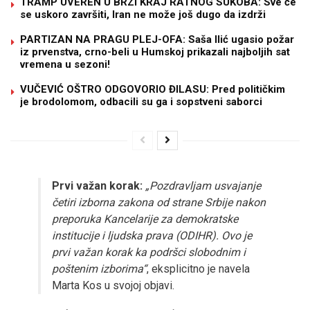
TRAMP UVEREN U BRZI KRAJ RATNOG SUKOBA: Sve će
se uskoro završiti, Iran ne može još dugo da izdrži
PARTIZAN NA PRAGU PLEJ-OFA: Saša Ilić ugasio požar
iz prvenstva, crno-beli u Humskoj prikazali najboljih sat
vremena u sezoni!
VUČEVIĆ OŠTRO ODGOVORIO ĐILASU: Pred političkim
je brodolomom, odbacili su ga i sopstveni saborci
Prvi važan korak:
„Pozdravljam usvajanje
četiri izborna zakona od strane Srbije nakon
preporuka Kancelarije za demokratske
institucije i ljudska prava (ODIHR). Ovo je
prvi važan korak ka podršci slobodnim i
poštenim izborima“
, eksplicitno je navela
Marta Kos u svojoj objavi.