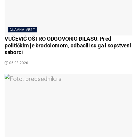
GLAVNA VEST
VUČEVIĆ OŠTRO ODGOVORIO ĐILASU: Pred
političkim je brodolomom, odbacili su ga i sopstveni
saborci
06.08.2026