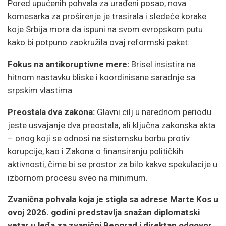
Pored upućenih pohvala za urađeni posao, nova
komesarka za proširenje je trasirala i sledeće korake
koje Srbija mora da ispuni na svom evropskom putu
kako bi potpuno zaokružila ovaj reformski paket:
Fokus na antikoruptivne mere:
Brisel insistira na
hitnom nastavku bliske i koordinisane saradnje sa
srpskim vlastima.
Preostala dva zakona:
Glavni cilj u narednom periodu
jeste usvajanje dva preostala, ali ključna zakonska akta
– onog koji se odnosi na sistemsku borbu protiv
korupcije, kao i Zakona o finansiranju političkih
aktivnosti, čime bi se prostor za bilo kakve spekulacije u
izbornom procesu sveo na minimum.
Zvanična pohvala koja je stigla sa adrese Marte Kos u
ovoj 2026. godini predstavlja snažan diplomatski
vetar u leđa za zvanični Beograd i direktan odgovor