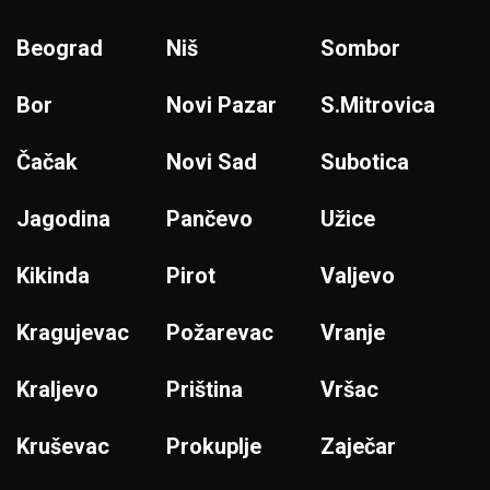
Beograd
Niš
Sombor
Bor
Novi Pazar
S.Mitrovica
Čačak
Novi Sad
Subotica
Jagodina
Pančevo
Užice
Kikinda
Pirot
Valjevo
Kragujevac
Požarevac
Vranje
Kraljevo
Priština
Vršac
Kruševac
Prokuplje
Zaječar