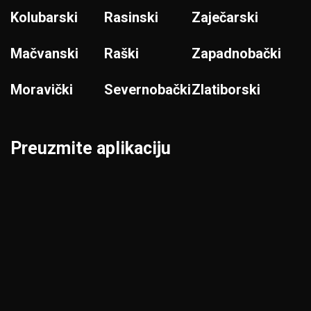
Kolubarski
Rasinski
Zaječarski
Mačvanski
Raški
Zapadnobački
Moravički
Severnobački
Zlatiborski
Preuzmite aplikaciju