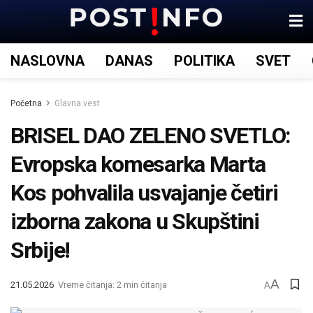
NASLOVNA
DANAS
POLITIKA
SVET
Početna
Glavna vest
BRISEL DAO ZELENO SVETLO:
Evropska komesarka Marta
Kos pohvalila usvajanje četiri
izborna zakona u Skupštini
Srbije!
A
21.05.2026
Vreme čitanja: 2 min čitanja
A