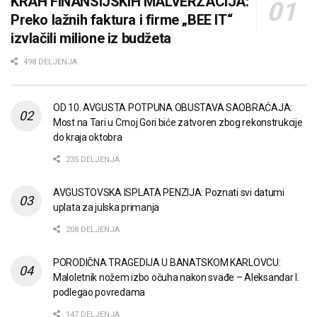
KRAH FINANSIJSKIH MALVERZACIJA:
Preko lažnih faktura i firme „BEE IT“
izvlačili milione iz budžeta
498 DELJENJA
OD 10. AVGUSTA POTPUNA OBUSTAVA SAOBRAĆAJA:
Most na Tari u Crnoj Gori biće zatvoren zbog rekonstrukcije
do kraja oktobra
235 DELJENJA
AVGUSTOVSKA ISPLATA PENZIJA: Poznati svi datumi
uplata za julska primanja
208 DELJENJA
PORODIČNA TRAGEDIJA U BANATSKOM KARLOVCU:
Maloletnik nožem izbo očuha nakon svađe – Aleksandar I.
podlegao povredama
147 DELJENJA