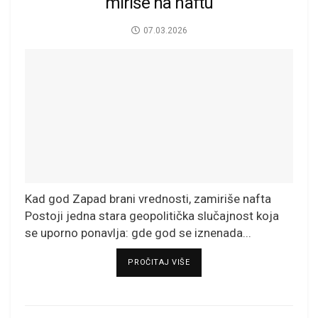
miriše na naftu
07.03.2026
Kad god Zapad brani vrednosti, zamiriše nafta
Postoji jedna stara geopolitička slučajnost koja
se uporno ponavlja: gde god se iznenada...
DETAILS
PROČITAJ VIŠE