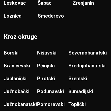
Leskovac
Šabac
Zrenjanin
Loznica
Smederevo
Kroz okruge
Borski
Nišavski
Severnobanatski
Braničevski
Pčinjski
Srednjobanatski
Jablanički
Pirotski
Sremski
Južnobački
Podunavski
Šumadijski
Južnobanatski
Pomoravski
Toplički