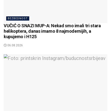
BEZBEDNOST
VUČIĆ O SNAZI MUP-A: Nekad smo imali tri stara
helikoptera, danas imamo 8 najmodernijih, a
kupujemo i H125
06.08.2026