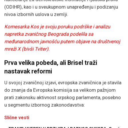
(ODIHR), kao i u sveukupnom unapređenju i podizanju
nivoa izbornih uslova u zemlji.
Komesarka Kos je svoju poruku podrške i analizu
napretka zvaničnog Beograda podelila sa
međunarodnom javnošću putem objave na društvenoj
mreži X (bivši Tviter).
Prva velika pobeda, ali Brisel traži
nastavak reformi
U svojoj zvaničnoj izjavi, evropska zvaničnica je stavila
do znanja da Evropska komisija sa velikom pažnjom
prati zakonsku aktivnost srpskog parlamenta, posebno
u segmentu izbornog zakonodavstva:
Slične vesti