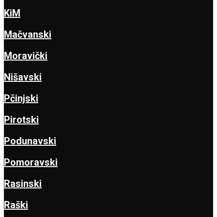
KiM
Mačvanski
Moravički
Nišavski
Pčinjski
Pirotski
Podunavski
Pomoravski
Rasinski
Raški