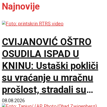
Najnovije
CVIJANOVIĆ OŠTRO
OSUDILA ISPAD U
KNINU: Ustaški pokliči
su vraćanje u mračnu
prošlost, stradali su
samo zato što su bili
08.08.2026