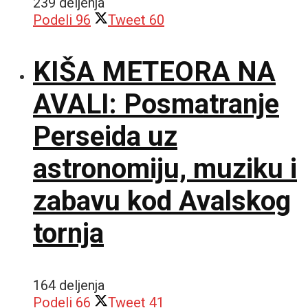
239 deljenja
Podeli
96
Tweet
60
KIŠA METEORA NA
AVALI: Posmatranje
Perseida uz
astronomiju, muziku i
zabavu kod Avalskog
tornja
164 deljenja
Podeli
66
Tweet
41