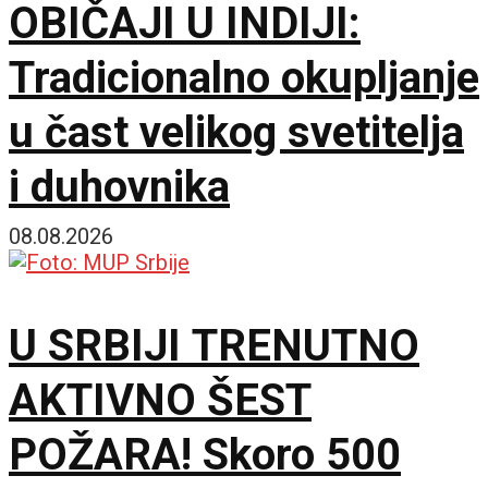
OBIČAJI U INDIJI:
subotom
Tradicionalno okupljanje
u čast velikog svetitelja
i duhovnika
08.08.2026
U SRBIJI TRENUTNO
AKTIVNO ŠEST
POŽARA! Skoro 500