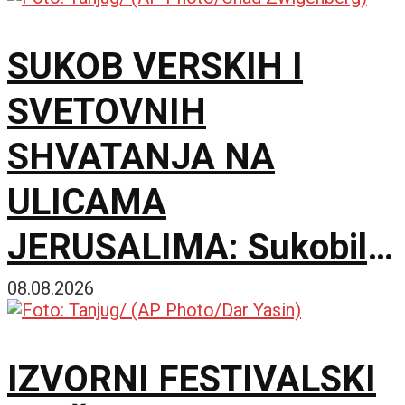
Srbi
SUKOB VERSKIH I
SVETOVNIH
SHVATANJA NA
ULICAMA
JERUSALIMA: Sukobili
se ultraortodoksni
08.08.2026
demonstranti, građani i
IZVORNI FESTIVALSKI
policija zbog rada kafića