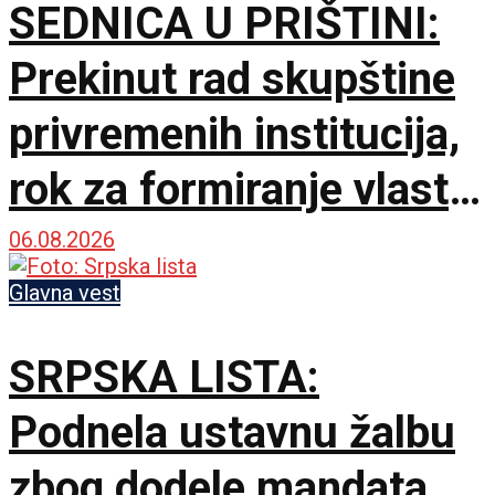
SEDNICA U PRIŠTINI:
Prekinut rad skupštine
privremenih institucija,
rok za formiranje vlasti
ističe sutra u ponoć
06.08.2026
Glavna vest
SRPSKA LISTA:
Podnela ustavnu žalbu
zbog dodele mandata