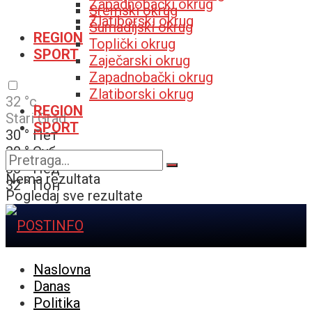
Zapadnobački okrug
Sremski okrug
Zlatiborski okrug
Šumadijski okrug
REGION
Toplički okrug
SPORT
Zaječarski okrug
Zapadnobački okrug
Zlatiborski okrug
32
°c
REGION
Stari Grad
SPORT
30
°
Пет
30
°
Суб
30
°
Нед
Nema rezultata
32
°
Пон
Pogledaj sve rezultate
Naslovna
Danas
Politika