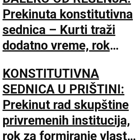
Prekinuta konstitutivna
sednica – Kurti traži
dodatno vreme, rok
Ustavnog suda ističe
KONSTITUTIVNA
sutra
SEDNICA U PRIŠTINI:
Prekinut rad skupštine
privremenih institucija,
rok za formiranje vlasti