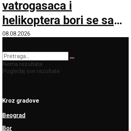
vatrogasaca i
helikoptera bori se sa
vatrenom stihijom!
08.08.2026
Nema rezultata
Pogledaj sve rezultate
Kroz gradove
Beograd
Bor