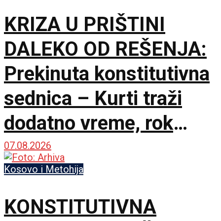
KRIZA U PRIŠTINI
DALEKO OD REŠENJA:
Prekinuta konstitutivna
sednica – Kurti traži
dodatno vreme, rok
Ustavnog suda ističe
07.08.2026
sutra
Kosovo i Metohija
KONSTITUTIVNA