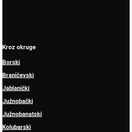
Kroz okruge
Borski
Braničevski
Jablanički
Južnobački
Južnobanatski
Kolubarski