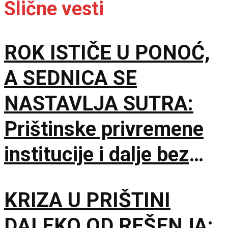
Slične vesti
ROK ISTIČE U PONOĆ,
A SEDNICA SE
NASTAVLJA SUTRA:
Prištinske privremene
institucije i dalje bez
dogovora o predsedniku
KRIZA U PRIŠTINI
skupštine
DALEKO OD REŠENJA: