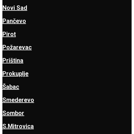
Novi Sad
Pančevo
Pirot
Požarevac
Priština
Prokuplje
Šabac
Smederevo
Sombor
S.Mitrovica