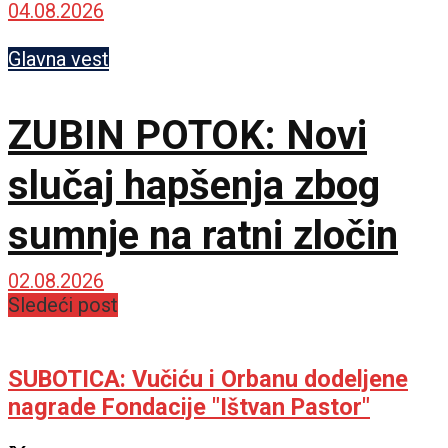
zajednicu
04.08.2026
Glavna vest
ZUBIN POTOK: Novi
slučaj hapšenja zbog
sumnje na ratni zločin
02.08.2026
Sledeći post
SUBOTICA: Vučiću i Orbanu dodeljene
nagrade Fondacije "Ištvan Pastor"