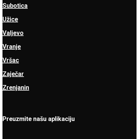
Subotica
Užice
Valjevo
Vranje
Vršac
Zaječar
Zrenjanin
Preuzmite našu aplikaciju