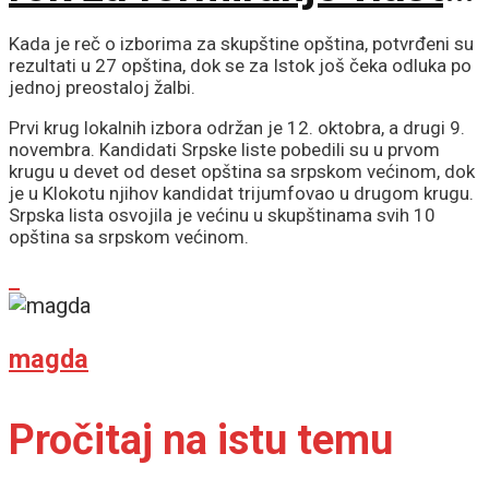
ističe sutra u ponoć
Kada je reč o izborima za skupštine opština, potvrđeni su
rezultati u 27 opština, dok se za Istok još čeka odluka po
jednoj preostaloj žalbi.
Prvi krug lokalnih izbora održan je 12. oktobra, a drugi 9.
novembra. Kandidati Srpske liste pobedili su u prvom
krugu u devet od deset opština sa srpskom većinom, dok
je u Klokotu njihov kandidat trijumfovao u drugom krugu.
Srpska lista osvojila je većinu u skupštinama svih 10
opština sa srpskom većinom.
magda
Pročitaj na istu temu