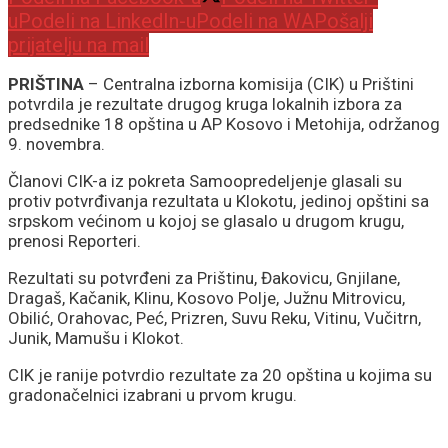
u
Podeli na LinkedIn-u
Podeli na WA
Pošalji
prijatelju na mail
PRIŠTINA
– Centralna izborna komisija (CIK) u Prištini
potvrdila je rezultate drugog kruga lokalnih izbora za
predsednike 18 opština u AP Kosovo i Metohija, održanog
9. novembra.
Članovi CIK-a iz pokreta Samoopredeljenje glasali su
protiv potvrđivanja rezultata u Klokotu, jedinoj opštini sa
srpskom većinom u kojoj se glasalo u drugom krugu,
prenosi Reporteri.
Rezultati su potvrđeni za Prištinu, Đakovicu, Gnjilane,
Dragaš, Kačanik, Klinu, Kosovo Polje, Južnu Mitrovicu,
Obilić, Orahovac, Peć, Prizren, Suvu Reku, Vitinu, Vučitrn,
Junik, Mamušu i Klokot.
CIK je ranije potvrdio rezultate za 20 opština u kojima su
gradonačelnici izabrani u prvom krugu.