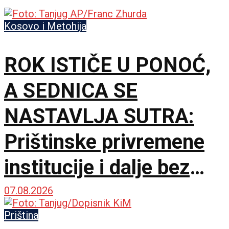
Kosovo i Metohija
ROK ISTIČE U PONOĆ,
A SEDNICA SE
NASTAVLJA SUTRA:
Prištinske privremene
institucije i dalje bez
dogovora o predsedniku
07.08.2026
skupštine
Priština