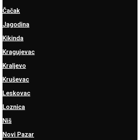
Čačak
Jagodina
Kikinda
Kragujevac
Kraljevo
Kruševac
Leskovac
Loznica
Niš
Novi Pazar