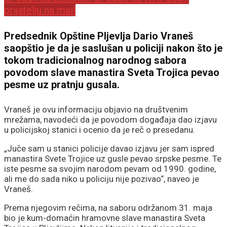
prijatelju na mail
Predsednik Opštine Pljevlja Dario Vraneš
saopštio je da je saslušan u policiji nakon što je
tokom tradicionalnog narodnog sabora
povodom slave manastira Sveta Trojica pevao
pesme uz pratnju gusala.
Vraneš je ovu informaciju objavio na društvenim
mrežama, navodeći da je povodom događaja dao izjavu
u policijskoj stanici i ocenio da je reč o presedanu.
„Juče sam u stanici policije davao izjavu jer sam ispred
manastira Svete Trojice uz gusle pevao srpske pesme. Te
iste pesme sa svojim narodom pevam od 1990. godine,
ali me do sada niko u policiju nije pozivao“, naveo je
Vraneš.
Prema njegovim rečima, na saboru održanom 31. maja
bio je kum-domaćin hramovne slave manastira Sveta