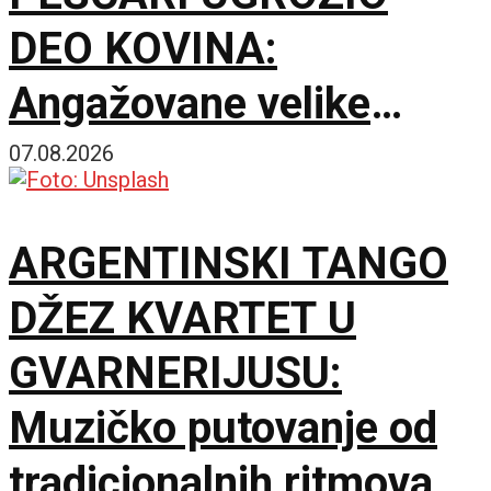
DEO KOVINA:
Angažovane velike
snage za zaštitu
07.08.2026
imovine i prirodnih
ARGENTINSKI TANGO
resursa
DŽEZ KVARTET U
GVARNERIJUSU:
Muzičko putovanje od
tradicionalnih ritmova