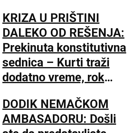
KRIZA U PRIŠTINI
DALEKO OD REŠENJA:
Prekinuta konstitutivna
sednica – Kurti traži
dodatno vreme, rok
Ustavnog suda ističe
DODIK NEMAČKOM
sutra
AMBASADORU: Došli