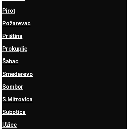
Pirot
Požarevac
Priština
Prokuplje
Šabac
Smederevo
Sombor
S.Mitrovica
Subotica
Užice