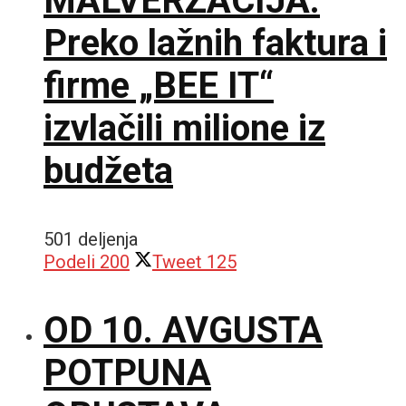
MALVERZACIJA:
Preko lažnih faktura i
firme „BEE IT“
izvlačili milione iz
budžeta
501 deljenja
Podeli
200
Tweet
125
OD 10. AVGUSTA
POTPUNA