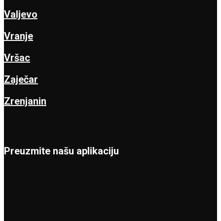
Valjevo
Vranje
Vršac
Zaječar
Zrenjanin
Preuzmite našu aplikaciju