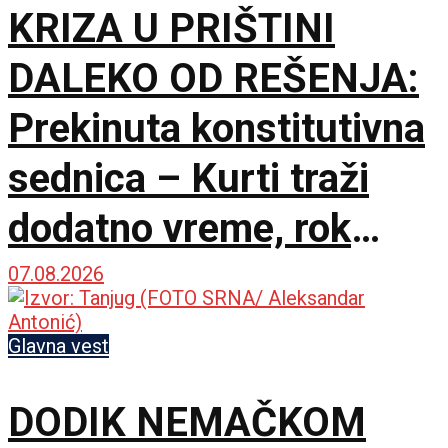
KRIZA U PRIŠTINI
DALEKO OD REŠENJA:
Prekinuta konstitutivna
sednica – Kurti traži
dodatno vreme, rok
Ustavnog suda ističe
07.08.2026
sutra
Glavna vest
DODIK NEMAČKOM