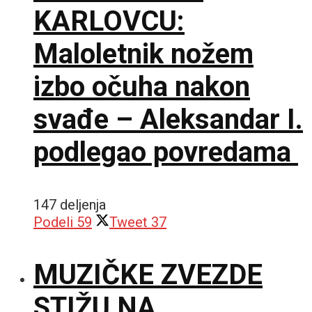
KARLOVCU:
Maloletnik nožem
izbo očuha nakon
svađe – Aleksandar I.
podlegao povredama
147 deljenja
Podeli
59
Tweet
37
MUZIČKE ZVEZDE
STIŽU NA