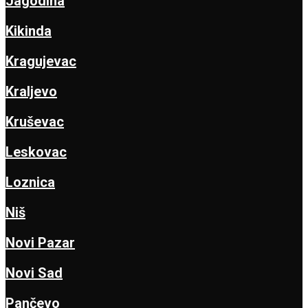
Jagodina
Kikinda
Kragujevac
Kraljevo
Kruševac
Leskovac
Loznica
Niš
Novi Pazar
Novi Sad
Pančevo