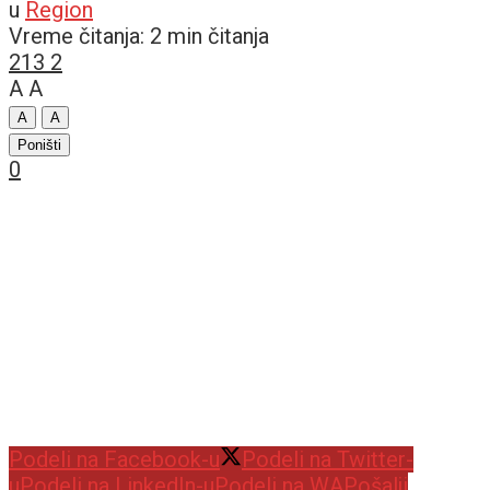
u
Region
Vreme čitanja: 2 min čitanja
213
2
A
A
A
A
Poništi
0
Podeli na Facebook-u
Podeli na Twitter-
u
Podeli na LinkedIn-u
Podeli na WA
Pošalji