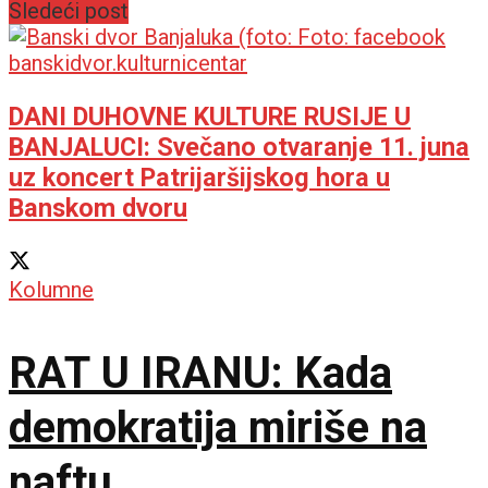
Sledeći post
istinu o ustaškom
genocidu
DANI DUHOVNE KULTURE RUSIJE U
BANJALUCI: Svečano otvaranje 11. juna
uz koncert Patrijaršijskog hora u
Banskom dvoru
Kolumne
RAT U IRANU: Kada
demokratija miriše na
naftu