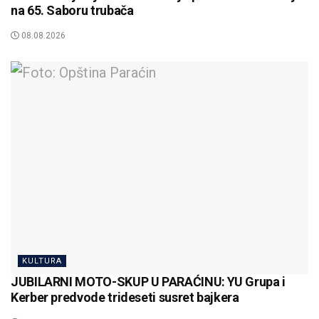
na 65. Saboru trubača
08.08.2026
KULTURA
JUBILARNI MOTO-SKUP U PARAĆINU: YU Grupa i
Kerber predvode trideseti susret bajkera