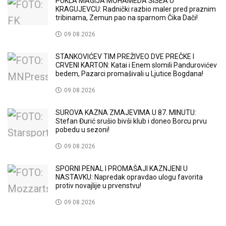
PUKLA MAGIJA MOHAMEDA SISEA U
KRAGUJEVCU: Radnički razbio maler pred praznim
tribinama, Zemun pao na sparnom Čika Dači!
09.08.2026
STANKOVIĆEV TIM PREŽIVEO DVE PREČKE I
CRVENI KARTON: Katai i Enem slomili Pandurovićev
bedem, Pazarci promašivali u Ljutice Bogdana!
09.08.2026
SUROVA KAZNA ZMAJEVIMA U 87. MINUTU:
Stefan Đurić srušio bivši klub i doneo Borcu prvu
pobedu u sezoni!
09.08.2026
SPORNI PENAL I PROMAŠAJI KAZNJENI U
NASTAVKU: Napredak opravdao ulogu favorita
protiv novajlije u prvenstvu!
09.08.2026