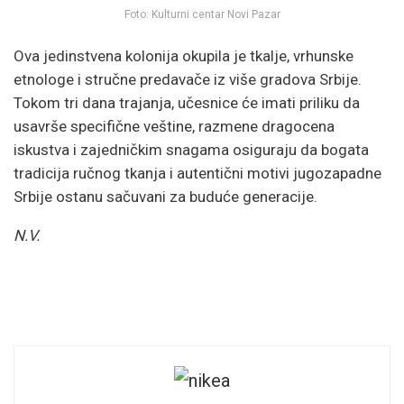
Foto: Kulturni centar Novi Pazar
Ova jedinstvena kolonija okupila je tkalje, vrhunske
etnologe i stručne predavače iz više gradova Srbije.
Tokom tri dana trajanja, učesnice će imati priliku da
usavrše specifične veštine, razmene dragocena
iskustva i zajedničkim snagama osiguraju da bogata
tradicija ručnog tkanja i autentični motivi jugozapadne
Srbije ostanu sačuvani za buduće generacije.
N.V.