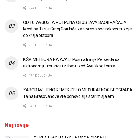
224 DELJENJA
OD 10. AVGUSTA POTPUNA OBUSTAVA SAOBRAĆAJA:
Most na Tari u Crnoj Gori biće zatvoren zbog rekonstrukcije
do kraja oktobra
239 DELJENJA
KIŠA METEORA NA AVALI: Posmatranje Perseida uz
astronomiju, muziku i zabavu kod Avalskog tornja
174 DELJENJA
ZABORAVLJENO REMEK-DELO MEĐURATNOG BEOGRADA:
Tajna Brasovanove vile ponovo sija starim sjajem
143 DELJENJA
Najnovije