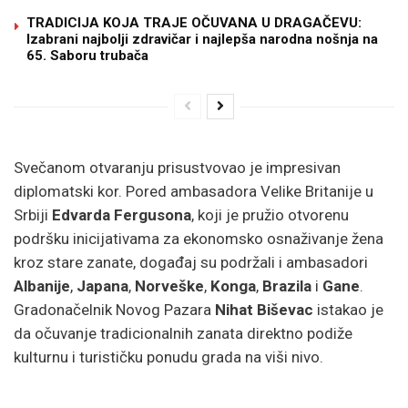
TRADICIJA KOJA TRAJE OČUVANA U DRAGAČEVU:
Izabrani najbolji zdravičar i najlepša narodna nošnja na
65. Saboru trubača
Svečanom otvaranju prisustvovao je impresivan
diplomatski kor. Pored ambasadora Velike Britanije u
Srbiji
Edvarda Fergusona
, koji je pružio otvorenu
podršku inicijativama za ekonomsko osnaživanje žena
kroz stare zanate, događaj su podržali i ambasadori
Albanije
,
Japana
,
Norveške
,
Konga
,
Brazila
i
Gane
.
Gradonačelnik Novog Pazara
Nihat Biševac
istakao je
da očuvanje tradicionalnih zanata direktno podiže
kulturnu i turističku ponudu grada na viši nivo.