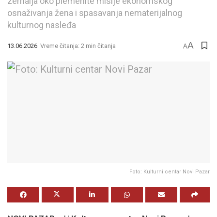
zemalja oko plemenite misije ekonomskog
osnaživanja žena i spasavanja nematerijalnog
kulturnog nasleđa
A
13.06.2026
Vreme čitanja: 2 min čitanja
A
Foto: Kulturni centar Novi Pazar