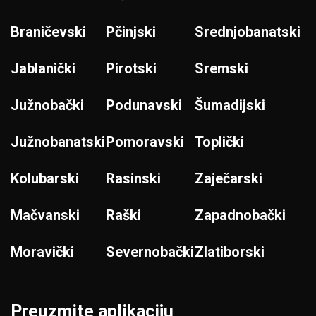
Braničevski
Pčinjski
Srednjobanatski
Jablanički
Pirotski
Sremski
Južnobački
Podunavski
Šumadijski
Južnobanatski
Pomoravski
Toplički
Kolubarski
Rasinski
Zaječarski
Mačvanski
Raški
Zapadnobački
Moravički
Severnobački
Zlatiborski
Preuzmite aplikaciju