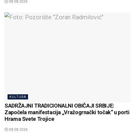
08.08.2026
KULTURA
SADRŽAJNI TRADICIONALNI OBIČAJI SRBIJE:
Započela manifestacija „Vražogrnački točak“ u porti
Hrama Svete Trojice
08.08.2026