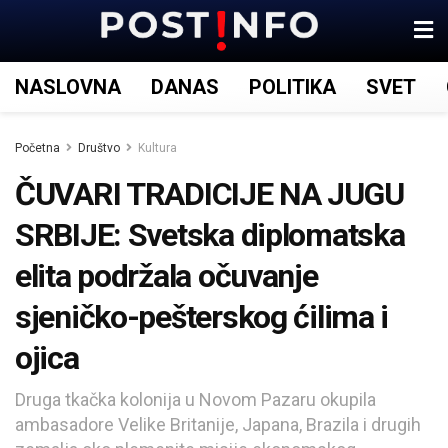
NASLOVNA
DANAS
POLITIKA
SVET
Početna
Društvo
Kultura
ČUVARI TRADICIJE NA JUGU
SRBIJE: Svetska diplomatska
elita podržala očuvanje
sjeničko-pešterskog ćilima i
ojica
Druga tkačka kolonija u Novom Pazaru okupila
ambasadore Velike Britanije, Japana, Brazila i drugih