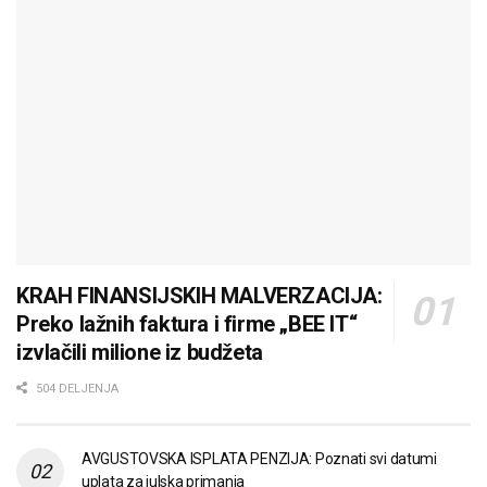
KRAH FINANSIJSKIH MALVERZACIJA:
Preko lažnih faktura i firme „BEE IT“
izvlačili milione iz budžeta
504 DELJENJA
AVGUSTOVSKA ISPLATA PENZIJA: Poznati svi datumi
uplata za julska primanja