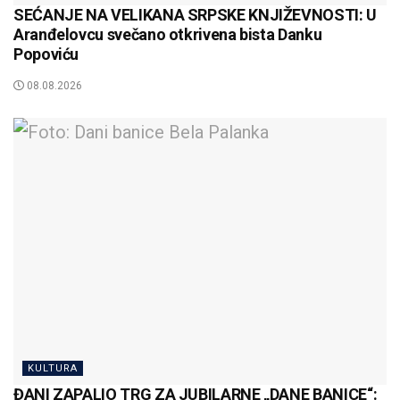
SEĆANJE NA VELIKANA SRPSKE KNJIŽEVNOSTI: U
Aranđelovcu svečano otkrivena bista Danku
Popoviću
08.08.2026
KULTURA
ĐANI ZAPALIO TRG ZA JUBILARNE „DANE BANICE“: