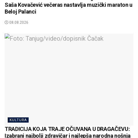
Saša Kovačević večeras nastavlja muzički maraton u
Beloj Palanci
08.08.2026
KULTURA
TRADICIJA KOJA TRAJE OČUVANA U DRAGAČEVU:
Izabrani najbolji zdravičar i najlepša narodna nošnja