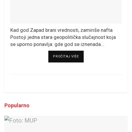
Kad god Zapad brani vrednosti, zamiriše nafta
Postoji jedna stara geopolitička slučajnost koja
se uporno ponavlja: gde god se iznenada...
DETAILS
PROČITAJ VIŠE
Popularno