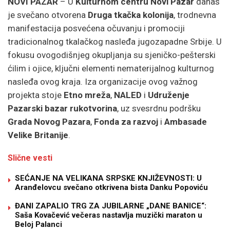
NOVI PAZAR
– U
Kulturnom centru Novi Pazar
danas
je svečano otvorena
Druga tkačka kolonija
, trodnevna
manifestacija posvećena očuvanju i promociji
tradicionalnog tkalačkog nasleđa jugozapadne Srbije. U
fokusu ovogodišnjeg okupljanja su sjeničko-pešterski
ćilim i ojice, ključni elementi nematerijalnog kulturnog
nasleđa ovog kraja. Iza organizacije ovog važnog
projekta stoje
Etno mreža
,
NALED
i
Udruženje
Pazarski bazar rukotvorina
, uz svesrdnu podršku
Grada Novog Pazara
,
Fonda za razvoj
i
Ambasade
Velike Britanije
.
Slične vesti
SEĆANJE NA VELIKANA SRPSKE KNJIŽEVNOSTI: U
Aranđelovcu svečano otkrivena bista Danku Popoviću
ĐANI ZAPALIO TRG ZA JUBILARNE „DANE BANICE“:
Saša Kovačević večeras nastavlja muzički maraton u
Beloj Palanci