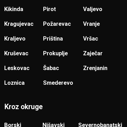
Kikinda
Pirot
Valjevo
Kragujevac
Požarevac
Vranje
Kraljevo
Priština
Vršac
Kruševac
Prokuplje
Zaječar
Leskovac
Šabac
Zrenjanin
Loznica
Smederevo
Kroz okruge
Borski
Nišavski
Severnobanatski