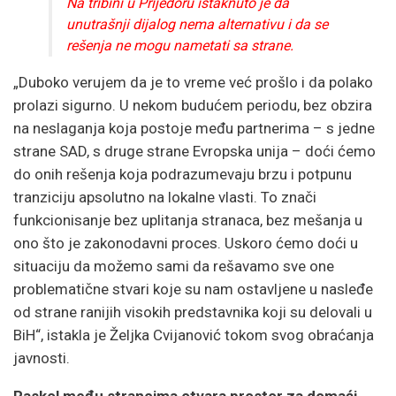
Na tribini u Prijedoru istaknuto je da
unutrašnji dijalog nema alternativu i da se
rešenja ne mogu nametati sa strane.
„Duboko verujem da je to vreme već prošlo i da polako
prolazi sigurno. U nekom budućem periodu, bez obzira
na neslaganja koja postoje među partnerima – s jedne
strane SAD, s druge strane Evropska unija – doći ćemo
do onih rešenja koja podrazumevaju brzu i potpunu
tranziciju apsolutno na lokalne vlasti. To znači
funkcionisanje bez uplitanja stranaca, bez mešanja u
ono što je zakonodavni proces. Uskoro ćemo doći u
situaciju da možemo sami da rešavamo sve one
problematične stvari koje su nam ostavljene u nasleđe
od strane ranijih visokih predstavnika koji su delovali u
BiH“, istakla je Željka Cvijanović tokom svog obraćanja
javnosti.
Raskol među strancima otvara prostor za domaći