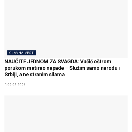
GLAVNA VEST
NAUČITE JEDNOM ZA SVAGDA: Vučić oštrom
porukom matirao napade – Služim samo narodu i
Srbiji, a ne stranim silama
09.08.2026