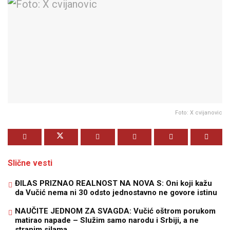
Foto: X cvijanovic
Slične vesti
ĐILAS PRIZNAO REALNOST NA NOVA S: Oni koji kažu
da Vučić nema ni 30 odsto jednostavno ne govore istinu
NAUČITE JEDNOM ZA SVAGDA: Vučić oštrom porukom
matirao napade – Služim samo narodu i Srbiji, a ne
stranim silama