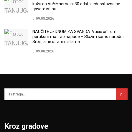
kažu da Vučić nema ni 30 odsto jednostavno ne
govore istinu
09.08.2026
NAUČITE JEDNOM ZA SVAGDA: Vučić oštrom
porukom matirao napade – Služim samo narodu i
Srbiji, a ne stranim silama
09.08.2026
Kroz gradove