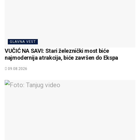
GLAVNA VEST
VUČIĆ NA SAVI: Stari železnički most biće
najmodernija atrakcija, biće završen do Ekspa
09.08.2026