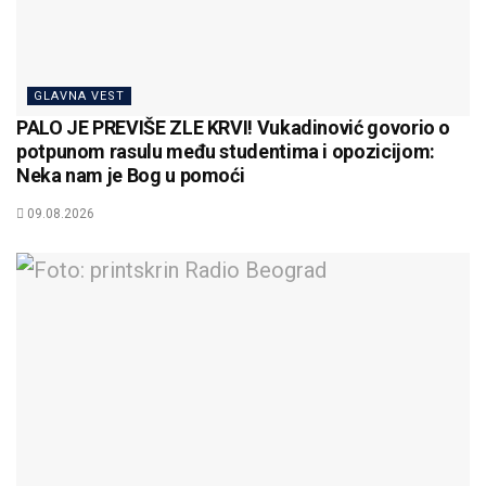
GLAVNA VEST
PALO JE PREVIŠE ZLE KRVI! Vukadinović govorio o
potpunom rasulu među studentima i opozicijom:
Neka nam je Bog u pomoći
09.08.2026