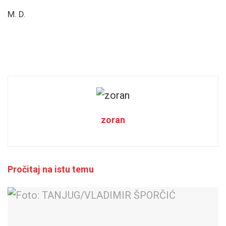
M. D.
zoran
Pročitaj na istu temu