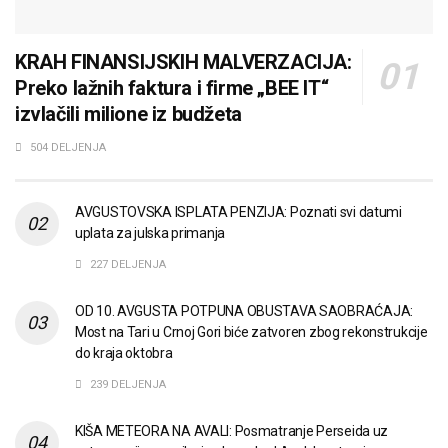
KRAH FINANSIJSKIH MALVERZACIJA:
Preko lažnih faktura i firme „BEE IT“
izvlačili milione iz budžeta
504 DELJENJA
AVGUSTOVSKA ISPLATA PENZIJA: Poznati svi datumi
uplata za julska primanja
227 DELJENJA
OD 10. AVGUSTA POTPUNA OBUSTAVA SAOBRAĆAJA:
Most na Tari u Crnoj Gori biće zatvoren zbog rekonstrukcije
do kraja oktobra
239 DELJENJA
KIŠA METEORA NA AVALI: Posmatranje Perseida uz