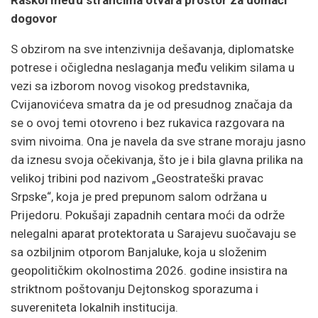
dogovor
S obzirom na sve intenzivnija dešavanja, diplomatske
potrese i očigledna neslaganja među velikim silama u
vezi sa izborom novog visokog predstavnika,
Cvijanovićeva smatra da je od presudnog značaja da
se o ovoj temi otovreno i bez rukavica razgovara na
svim nivoima. Ona je navela da sve strane moraju jasno
da iznesu svoja očekivanja, što je i bila glavna prilika na
velikoj tribini pod nazivom „Geostrateški pravac
Srpske“, koja je pred prepunom salom održana u
Prijedoru. Pokušaji zapadnih centara moći da održe
nelegalni aparat protektorata u Sarajevu suočavaju se
sa ozbiljnim otporom Banjaluke, koja u složenim
geopolitičkim okolnostima 2026. godine insistira na
striktnom poštovanju Dejtonskog sporazuma i
suvereniteta lokalnih institucija.