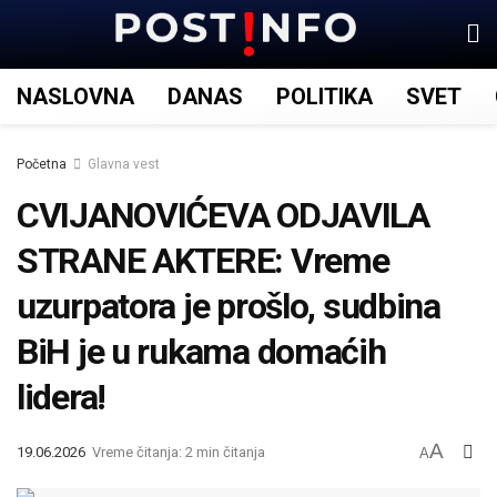
NASLOVNA
DANAS
POLITIKA
SVET
Početna
Glavna vest
CVIJANOVIĆEVA ODJAVILA
STRANE AKTERE: Vreme
uzurpatora je prošlo, sudbina
BiH je u rukama domaćih
lidera!
A
19.06.2026
Vreme čitanja: 2 min čitanja
A