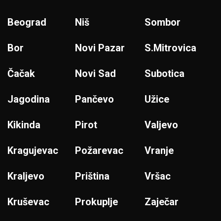
Beograd
Niš
Sombor
Bor
Novi Pazar
S.Mitrovica
Čačak
Novi Sad
Subotica
Jagodina
Pančevo
Užice
Kikinda
Pirot
Valjevo
Kragujevac
Požarevac
Vranje
Kraljevo
Priština
Vršac
Kruševac
Prokuplje
Zaječar