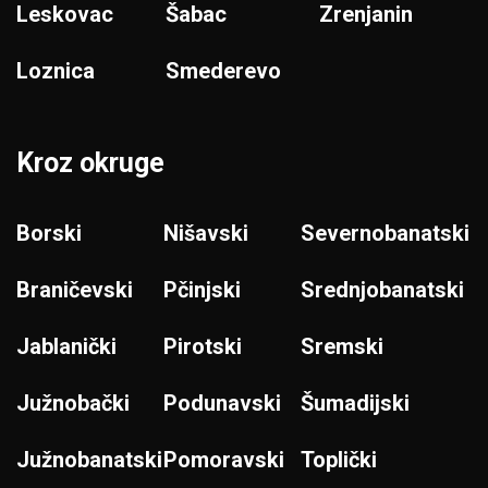
Leskovac
Šabac
Zrenjanin
Loznica
Smederevo
Kroz okruge
Borski
Nišavski
Severnobanatski
Braničevski
Pčinjski
Srednjobanatski
Jablanički
Pirotski
Sremski
Južnobački
Podunavski
Šumadijski
Južnobanatski
Pomoravski
Toplički