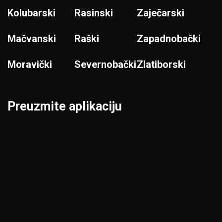
Kolubarski
Rasinski
Zaječarski
Mačvanski
Raški
Zapadnobački
Moravički
Severnobački
Zlatiborski
Preuzmite aplikaciju