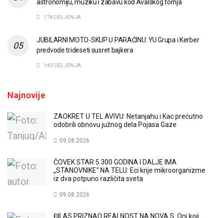
astronomiju, muziku i zabavu kod Avalskog tornja
178 DELJENJA
JUBILARNI MOTO-SKUP U PARAĆINU: YU Grupa i Kerber
predvode trideseti susret bajkera
143 DELJENJA
Najnovije
ZAOKRET U TEL AVIVU: Netanjahu i Kac prećutno
odobrili obnovu južnog dela Pojasa Gaze
09.08.2026
ČOVEK STAR 5.300 GODINA I DALJE IMA
„STANOVNIKE“ NA TELU: Eci krije mikroorganizme
iz dva potpuno različita sveta
09.08.2026
ĐILAS PRIZNAO REALNOST NA NOVA S: Oni koji