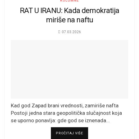
KOLUMNE
RAT U IRANU: Kada demokratija
miriše na naftu
07.03.2026
Kad god Zapad brani vrednosti, zamiriše nafta
Postoji jedna stara geopolitička slučajnost koja
se uporno ponavlja: gde god se iznenada...
DETAILS
PROČITAJ VIŠE