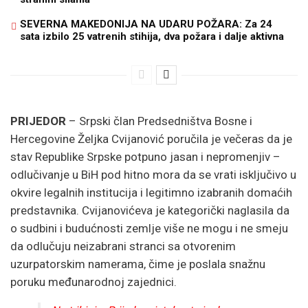
SEVERNA MAKEDONIJA NA UDARU POŽARA: Za 24
sata izbilo 25 vatrenih stihija, dva požara i dalje aktivna
PRIJEDOR
– Srpski član Predsedništva Bosne i
Hercegovine Željka Cvijanović poručila je večeras da je
stav Republike Srpske potpuno jasan i nepromenjiv –
odlučivanje u BiH pod hitno mora da se vrati isključivo u
okvire legalnih institucija i legitimno izabranih domaćih
predstavnika. Cvijanovićeva je kategorički naglasila da
o sudbini i budućnosti zemlje više ne mogu i ne smeju
da odlučuju neizabrani stranci sa otvorenim
uzurpatorskim namerama, čime je poslala snažnu
poruku međunarodnoj zajednici.