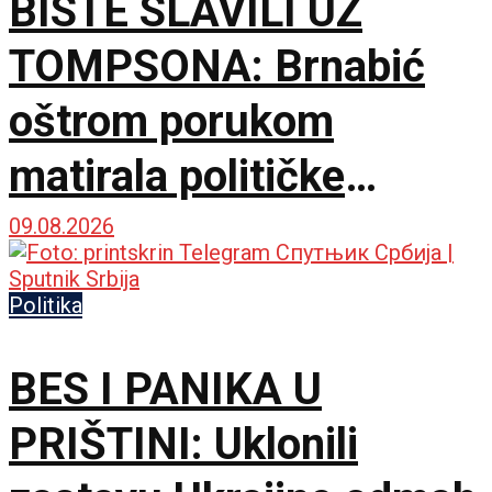
BISTE SLAVILI UZ
TOMPSONA: Brnabić
oštrom porukom
matirala političke
protivnike
09.08.2026
Politika
BES I PANIKA U
PRIŠTINI: Uklonili