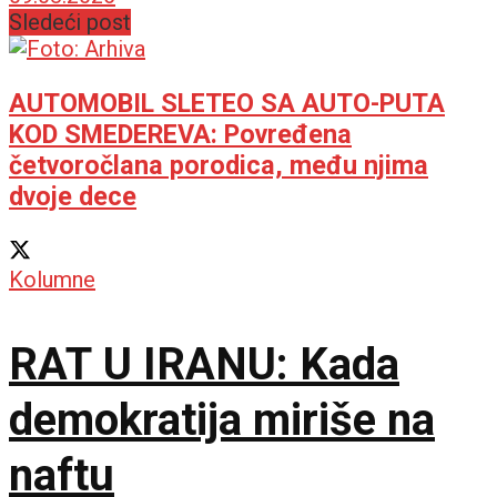
Balkana
Sledeći post
AUTOMOBIL SLETEO SA AUTO-PUTA
KOD SMEDEREVA: Povređena
četvoročlana porodica, među njima
dvoje dece
Kolumne
RAT U IRANU: Kada
demokratija miriše na
naftu