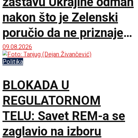
zastavu Ukrajine odmah
nakon što je Zelenski
poručio da ne priznaje
Prištinu
09.08.2026
Politika
BLOKADA U
REGULATORNOM
TELU: Savet REM-a se
zaglavio na izboru