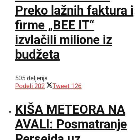
Preko lažnih faktura i
firme „BEE IT“
izvlačili milione iz
budžeta
505 deljenja
Podeli
202
Tweet
126
KIŠA METEORA NA
AVALI: Posmatranje
Perseida uz