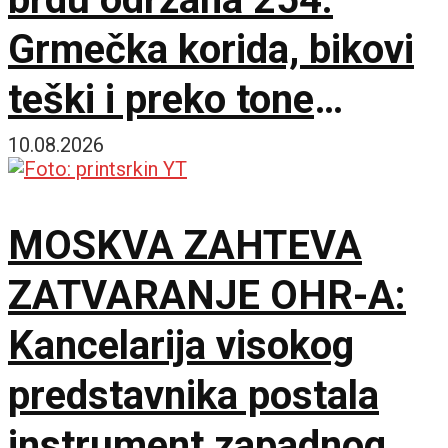
Grmečka korida, bikovi
teški i preko tone
ukrstili rogove
10.08.2026
MOSKVA ZAHTEVA
ZATVARANJE OHR-A:
Kancelarija visokog
predstavnika postala
instrument zapadnog