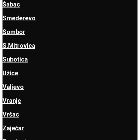
Šabac
Smederevo
Sombor
S.Mitrovica
Subotica
Užice
Valjevo
Vranje
Vršac
Zaječar