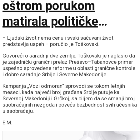
oštrom porukom
matirala političke
protivnike
– Ljudski život nema cenu i svaki sačuvani život
predstavlja uspeh – poručio je Toškovski.
Govoreći o saradnji dve zemlje, Toškovski je naglasio da
je zajednički granični prelaz Preševo–Tabanovce primer
uspešno sprovedene reforme u oblasti granične kontrole
i dobre saradnje Srbije i Severne Makedonije.
Kampanja „Vozi odmoran“ sprovodi se tokom letnjih
meseci, kada najveći broj građana Srbije putuje ka
Severnoj Makedoniji i Grčkoj, sa ciljem da se smanji broj
saobraćajnih nezgoda i poveća bezbednost svih učesnika
u saobraćaju.
E.M.