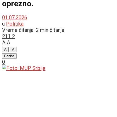
oprezno.
01.07.2026
u
Politika
Vreme čitanja: 2 min čitanja
211
2
A
A
A
A
Poništi
0