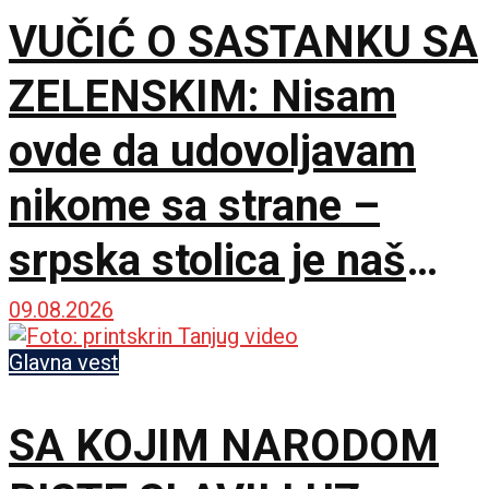
VUČIĆ O SASTANKU SA
ZELENSKIM: Nisam
ovde da udovoljavam
nikome sa strane –
srpska stolica je naš
jedini izbor
09.08.2026
Glavna vest
SA KOJIM NARODOM