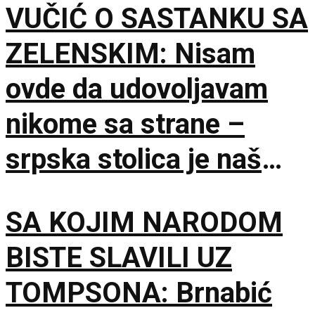
VUČIĆ O SASTANKU SA
ZELENSKIM: Nisam
ovde da udovoljavam
nikome sa strane –
srpska stolica je naš
jedini izbor
SA KOJIM NARODOM
BISTE SLAVILI UZ
TOMPSONA: Brnabić