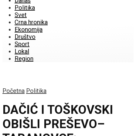
Danas
Politika
Svet
Crna hronika
Ekonomija
Društvo
Sport
Lokal
Region
Početna
Politika
DAČIĆ I TOŠKOVSKI
OBIŠLI PREŠEVO–