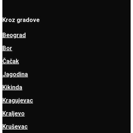
Kroz gradove
Beograd
Bor
Čačak
Jagodina
Kikinda
Kragujevac
Kraljevo
Kruševac