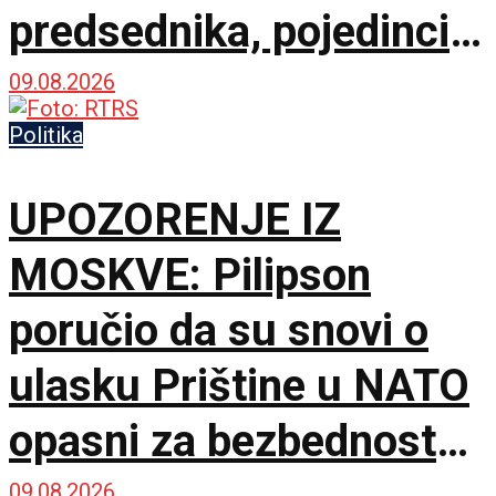
predsednika, pojedinci
bi da preuzmu kontrolu
09.08.2026
Politika
UPOZORENJE IZ
MOSKVE: Pilipson
poručio da su snovi o
ulasku Prištine u NATO
opasni za bezbednost
09.08.2026