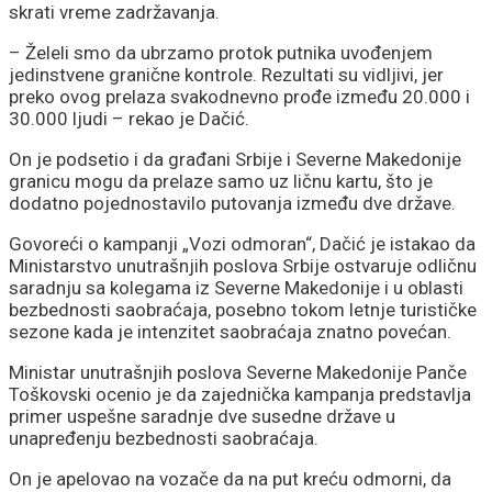
skrati vreme zadržavanja.
– Želeli smo da ubrzamo protok putnika uvođenjem
jedinstvene granične kontrole. Rezultati su vidljivi, jer
preko ovog prelaza svakodnevno prođe između 20.000 i
30.000 ljudi – rekao je Dačić.
On je podsetio i da građani Srbije i Severne Makedonije
granicu mogu da prelaze samo uz ličnu kartu, što je
dodatno pojednostavilo putovanja između dve države.
Govoreći o kampanji „Vozi odmoran“, Dačić je istakao da
Ministarstvo unutrašnjih poslova Srbije ostvaruje odličnu
saradnju sa kolegama iz Severne Makedonije i u oblasti
bezbednosti saobraćaja, posebno tokom letnje turističke
sezone kada je intenzitet saobraćaja znatno povećan.
Ministar unutrašnjih poslova Severne Makedonije Panče
Toškovski ocenio je da zajednička kampanja predstavlja
primer uspešne saradnje dve susedne države u
unapređenju bezbednosti saobraćaja.
On je apelovao na vozače da na put kreću odmorni, da