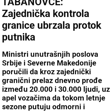
TABANOVCE:
Zajednička kontrola
granice ubrzala protok
putnika
Ministri unutrašnjih poslova
Srbije i Severne Makedonije
poručili da kroz zajednički
granični prelaz dnevno prođe
između 20.000 i 30.000 ljudi, uz
apel vozačima da tokom letnje
sezone putuju odmorni i