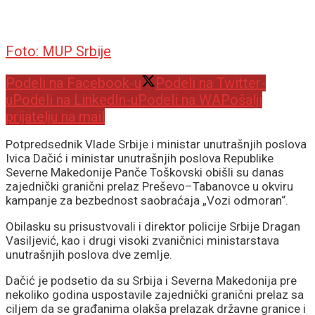
Foto: MUP Srbije
Podeli na Facebook-u
Podeli na Twitter-
u
Podeli na LinkedIn-u
Podeli na WA
Pošalji
prijatelju na mail
Potpredsednik Vlade Srbije i ministar unutrašnjih poslova
Ivica Dačić i ministar unutrašnjih poslova Republike
Severne Makedonije Panče Toškovski obišli su danas
zajednički granični prelaz Preševo–Tabanovce u okviru
kampanje za bezbednost saobraćaja „Vozi odmoran“.
Obilasku su prisustvovali i direktor policije Srbije Dragan
Vasiljević, kao i drugi visoki zvaničnici ministarstava
unutrašnjih poslova dve zemlje.
Dačić je podsetio da su Srbija i Severna Makedonija pre
nekoliko godina uspostavile zajednički granični prelaz sa
ciljem da se građanima olakša prelazak državne granice i