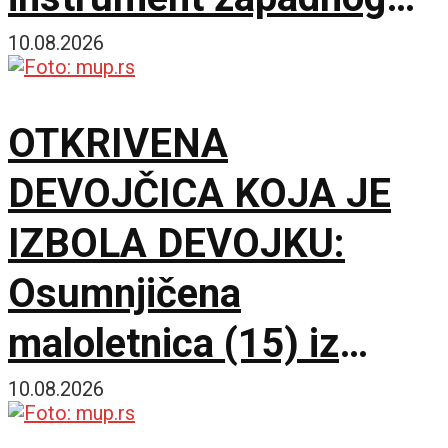
neokolonijalizma
10.08.2026
OTKRIVENA
DEVOJČICA KOJA JE
IZBOLA DEVOJKU:
Osumnjičena
maloletnica (15) iz
Beograda privedena i
10.08.2026
saslušana, pronađen i