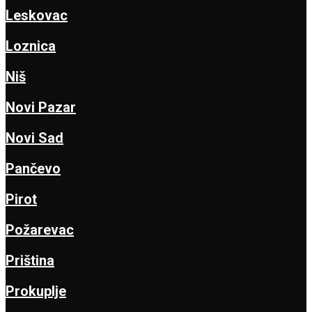
Leskovac
Loznica
Niš
Novi Pazar
Novi Sad
Pančevo
Pirot
Požarevac
Priština
Prokuplje