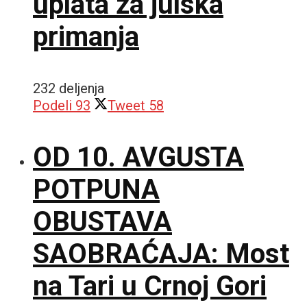
uplata za julska
primanja
232 deljenja
Podeli
93
Tweet
58
OD 10. AVGUSTA
POTPUNA
OBUSTAVA
SAOBRAĆAJA: Most
na Tari u Crnoj Gori