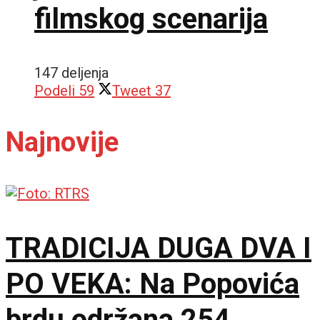
filmskog scenarija
147 deljenja
Podeli
59
Tweet
37
Najnovije
TRADICIJA DUGA DVA I
PO VEKA: Na Popovića
brdu održana 254.