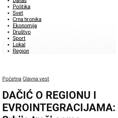
Danas
Politika
Svet
Crna hronika
Ekonomija
Društvo
Sport
Lokal
Region
Početna
Glavna vest
DAČIĆ O REGIONU I
EVROINTEGRACIJAMA: