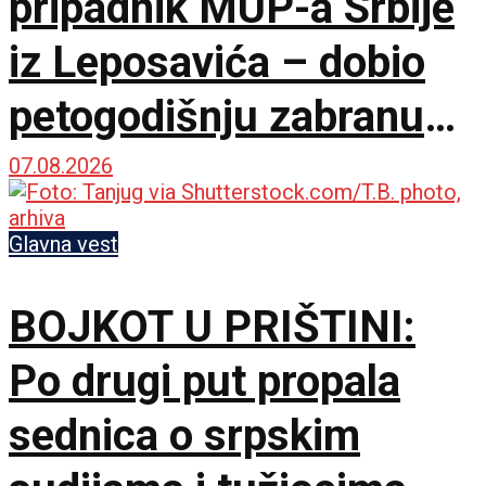
pripadnik MUP-a Srbije
iz Leposavića – dobio
petogodišnju zabranu
ulaska na KiM
07.08.2026
Glavna vest
BOJKOT U PRIŠTINI:
Po drugi put propala
sednica o srpskim