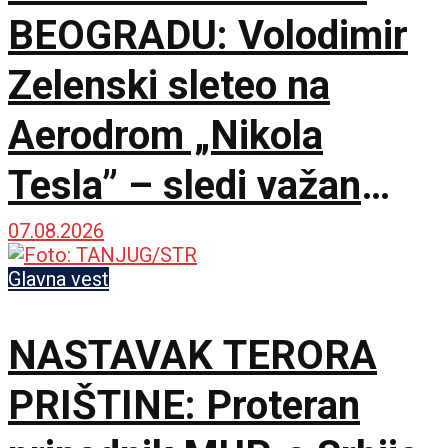
BEOGRADU: Volodimir
Zelenski sleteo na
Aerodrom „Nikola
Tesla” – sledi važan
sastanak sa Vučićem
07.08.2026
Glavna vest
NASTAVAK TERORA
PRIŠTINE: Proteran