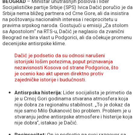
BEOGRAD
– Ministar unutrašnjih poslova i lider
Socijalističke partije Srbije (SPS) Ivica Dačić poručio je da
Srbija nema bližeg partnera od Crne Gore, ali da insistira
na poštovanju nacionalnih interesa i reciprocitetu u
pravima srpskog naroda. Gostujući u emisiji „Za stolom
sa Apostolom“ na RTS-u, Dačić je naglasio da zvanični
Beograd ne bira vlast u Podgorici, ali da očekuje promenu
decenijske antisrpske klime.
Dačić je podsetio da su odnosi narušeni
istorijski lošim potezima, poput priznavanja
nezavisnosti Kosova od strane Podgorice, što
je ocenio kao akt uperen direktno protiv
zajedničke istorije i budućnosti.
Antisrpska histerija:
Lider socijalista je primetio da
je u Crnoj Gori godinama stvarana atmosfera koja
nije dobra za regionalnu stabilnost. „To je dokaz da
nije samo Milo Đukanović bio problem. Problem je u
stvaranju jedne antisrpske atmosfere i histerije koja
nije dobra“, istakao je Dačić.
Reciprocitet:
On je podsetio na svoj razgovor sa