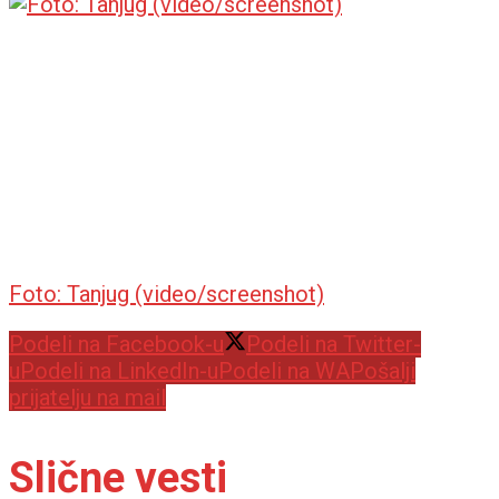
Foto: Tanjug (video/screenshot)
Podeli na Facebook-u
Podeli na Twitter-
u
Podeli na LinkedIn-u
Podeli na WA
Pošalji
prijatelju na mail
Slične vesti