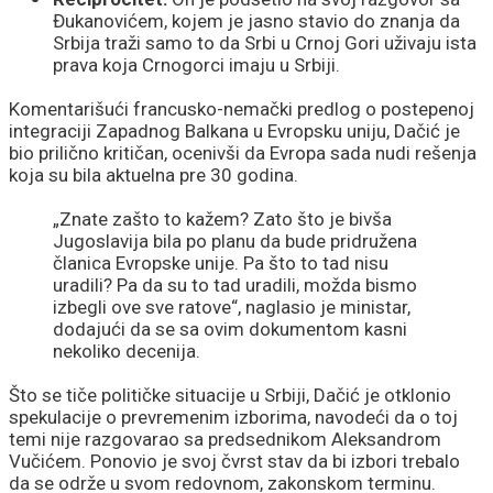
Đukanovićem, kojem je jasno stavio do znanja da
Srbija traži samo to da Srbi u Crnoj Gori uživaju ista
prava koja Crnogorci imaju u Srbiji.
Komentarišući francusko-nemački predlog o postepenoj
integraciji Zapadnog Balkana u Evropsku uniju, Dačić je
bio prilično kritičan, ocenivši da Evropa sada nudi rešenja
koja su bila aktuelna pre 30 godina.
„Znate zašto to kažem? Zato što je bivša
Jugoslavija bila po planu da bude pridružena
članica Evropske unije. Pa što to tad nisu
uradili? Pa da su to tad uradili, možda bismo
izbegli ove sve ratove“, naglasio je ministar,
dodajući da se sa ovim dokumentom kasni
nekoliko decenija.
Što se tiče političke situacije u Srbiji, Dačić je otklonio
spekulacije o prevremenim izborima, navodeći da o toj
temi nije razgovarao sa predsednikom Aleksandrom
Vučićem. Ponovio je svoj čvrst stav da bi izbori trebalo
da se održe u svom redovnom, zakonskom terminu.