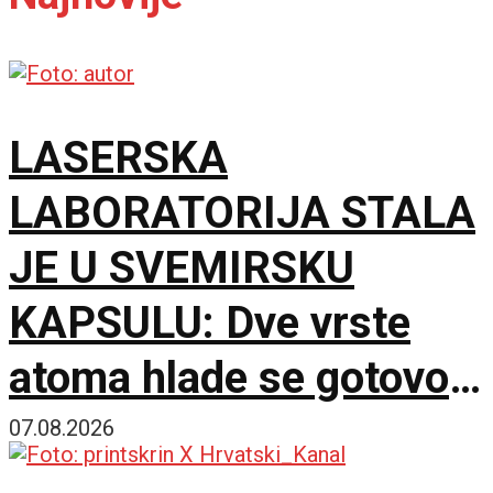
LASERSKA
LABORATORIJA STALA
JE U SVEMIRSKU
KAPSULU: Dve vrste
atoma hlade se gotovo
do apsolutne nule
07.08.2026