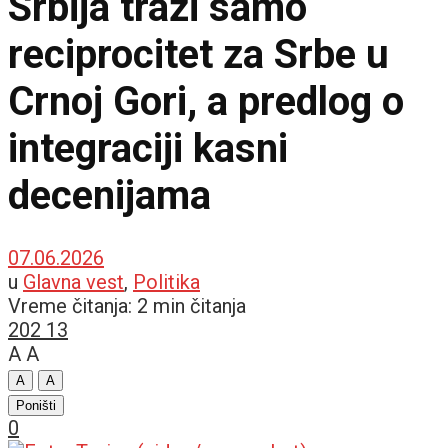
Srbija traži samo
reciprocitet za Srbe u
Crnoj Gori, a predlog o
integraciji kasni
decenijama
07.06.2026
u
Glavna vest
,
Politika
Vreme čitanja: 2 min čitanja
202
13
A
A
A
A
Poništi
0