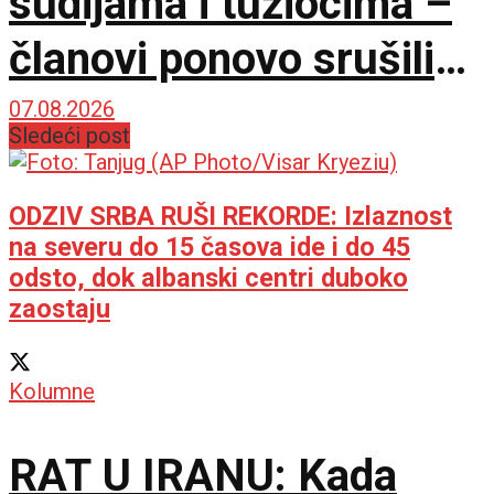
sudijama i tužiocima –
članovi ponovo srušili
kvorum
07.08.2026
Sledeći post
ODZIV SRBA RUŠI REKORDE: Izlaznost
na severu do 15 časova ide i do 45
odsto, dok albanski centri duboko
zaostaju
Kolumne
RAT U IRANU: Kada