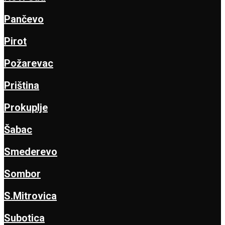
Pančevo
Pirot
Požarevac
Priština
Prokuplje
Šabac
Smederevo
Sombor
S.Mitrovica
Subotica