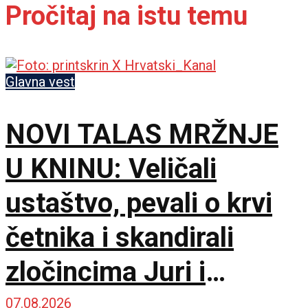
Pročitaj na istu temu
Glavna vest
NOVI TALAS MRŽNJE
U KNINU: Veličali
ustaštvo, pevali o krvi
četnika i skandirali
zločincima Juri i
Bobanu
07.08.2026