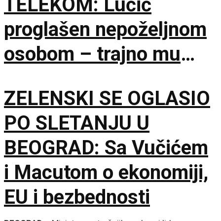
TELEKOM: Lučić
proglašen nepoželjnom
osobom – trajno mu
zabranjen ulazak na
ZELENSKI SE OGLASIO
KiM
PO SLETANJU U
BEOGRAD: Sa Vučićem
i Macutom o ekonomiji,
EU i bezbednosti