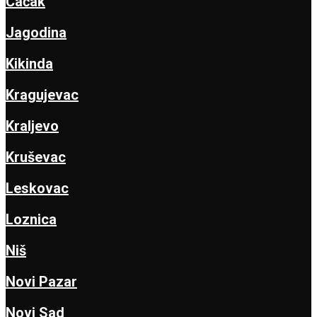
Čačak
Jagodina
Kikinda
Kragujevac
Kraljevo
Kruševac
Leskovac
Loznica
Niš
Novi Pazar
Novi Sad