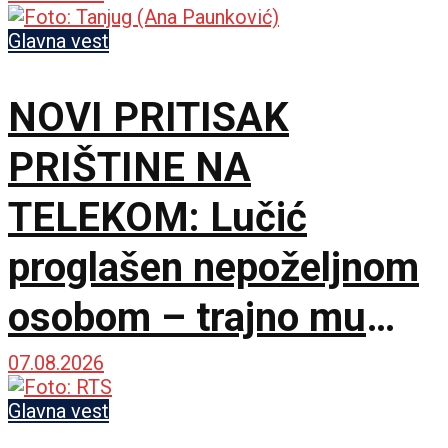
Glavna vest
NOVI PRITISAK
PRIŠTINE NA
TELEKOM: Lučić
proglašen nepoželjnom
osobom – trajno mu
zabranjen ulazak na
07.08.2026
KiM
Glavna vest