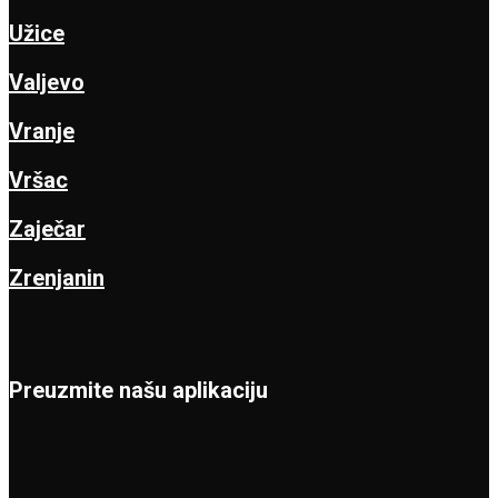
Užice
Valjevo
Vranje
Vršac
Zaječar
Zrenjanin
Preuzmite našu aplikaciju