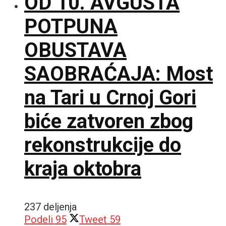
OD 10. AVGUSTA
POTPUNA
OBUSTAVA
SAOBRAĆAJA: Most
na Tari u Crnoj Gori
biće zatvoren zbog
rekonstrukcije do
kraja oktobra
237 deljenja
Podeli
95
Tweet
59