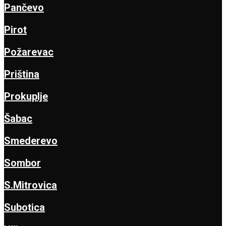
Pančevo
Pirot
Požarevac
Priština
Prokuplje
Šabac
Smederevo
Sombor
S.Mitrovica
Subotica