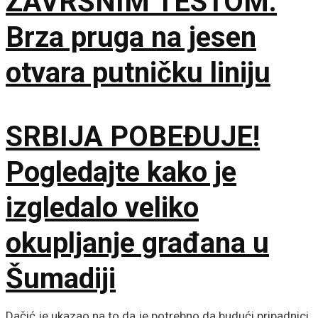
ZAVRŠNIM TESTOM:
Brza pruga na jesen
otvara putničku liniju
SRBIJA POBEĐUJE!
Pogledajte kako je
izgledalo veliko
okupljanje građana u
Šumadiji
Dačić je ukazao na to da je potrebno da budući pripadnici