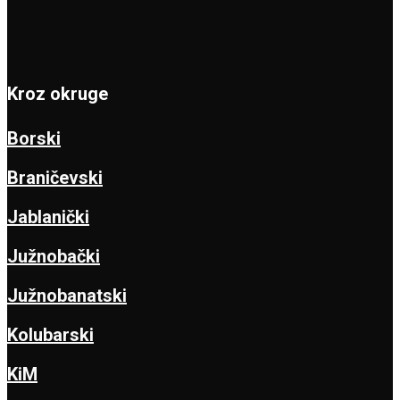
Kroz okruge
Borski
Braničevski
Jablanički
Južnobački
Južnobanatski
Kolubarski
KiM