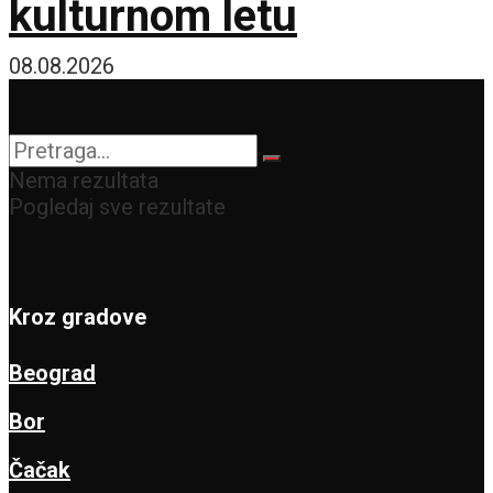
kulturnom letu
08.08.2026
Nema rezultata
Pogledaj sve rezultate
Kroz gradove
Beograd
Bor
Čačak