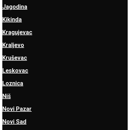
Jagodina
Kikinda
Kragujevac
Kraljevo
Kruševac
Leskovac
Loznica
Niš
Novi Pazar
Novi Sad