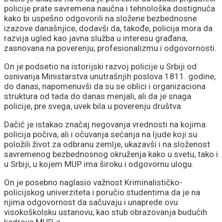
policije prate savremena naučna i tehnološka dostignuća
kako bi uspešno odgovorili na složene bezbednosne
izazove današnjice, dodavši da, takođe, policija mora da
razvija ugled kao javna služba u interesu građana,
zasnovana na poverenju, profesionalizmu i odgovornosti.
On je podsetio na istorijski razvoj policije u Srbiji od
osnivanja Ministarstva unutrašnjih poslova 1811. godine,
do danas, napomenuvši da su se oblici i organizaciona
struktura od tada do danas menjali, ali da je snaga
policije, pre svega, uvek bila u poverenju društva.
Dačić je istakao značaj negovanja vrednosti na kojima
policija počiva, ali i očuvanja sećanja na ljude koji su
položili život za odbranu zemlje, ukazavši i na složenost
savremenog bezbednosnog okruženja kako u svetu, tako i
u Srbiji, u kojem MUP ima široku i odgovornu ulogu.
On je posebno naglasio važnost Kriminalističko-
policijskog univerziteta i poručio studentima da je na
njima odgovornost da sačuvaju i unaprede ovu
visokoškolsku ustanovu, kao stub obrazovanja budućih
kadrova MUP-a.