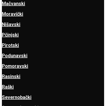
Mačvanski
Moravički
Nišavski
Pčinjski
Pirotski
Podunavski
Pomoravski
Rasinski
Raški
Severnobački