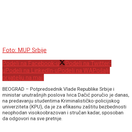
Foto: MUP Srbije
Podeli na Facebook-u
Podeli na Twitter-
u
Podeli na LinkedIn-u
Podeli na WA
Pošalji
prijatelju na mail
BEOGRAD – Potpredsednik Vlade Republike Srbije i
ministar unutrašnjih poslova Ivica Dačić poručio je danas,
na predavanju studentima Kriminalističko-policijskog
univerziteta (KPU), da je za efikasnu zaštitu bezbednosti
neophodan visokoobrazovan i stručan kadar, sposoban
da odgovori na sve pretnje.