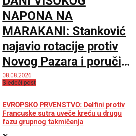
DANI VISOKOG
NAPONA NA
MARAKANI: Stanković
najavio rotacije protiv
Novog Pazara i poručio
– Nije pitanje života i
08.08.2026
Sledeći post
smrti, ali hoću
maksimum!
EVROPSKO PRVENSTVO: Delfini protiv
Francuske sutra uveče kreću u drugu
fazu grupnog takmičenja