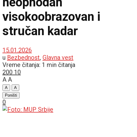
neophodan
visokoobrazovan i
stručan kadar
15.01.2026
u
Bezbednost
,
Glavna vest
Vreme čitanja: 1 min čitanja
200
10
A
A
A
A
Poništi
0