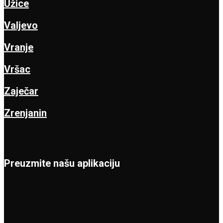
Užice
Valjevo
Vranje
Vršac
Zaječar
Zrenjanin
Preuzmite našu aplikaciju