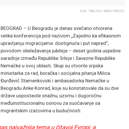
Foto: TANJUG/ RADE PRELIĆ/
BEOGRAD – U Beogradu je danas svečano otvorena
velika konferencija pod nazivom „Zajedno ka efikasnom
upravljanju migracijama: dostignuća i put napred“,
povodom obeležavanja jubileja – deset godina uspešne
saradnje između Republike Srbije i Savezne Republike
Nemačke u ovoj oblasti. Skup su otvorile srpska
ministarka za rad, boračka i socijalna pitanja Milica
Đurđević Stamenkovski i ambasadorka Nemačke u
Beogradu Anke Konrad, koje su konstatovale da su dve
države uspostavile snažnu, uzornu i dugoročnu
međuinstitucionalnu osnovu za suočavanje sa
migrantskim izazovima u budućnosti.
as najvažnija tema u čitavoj Evropi, a