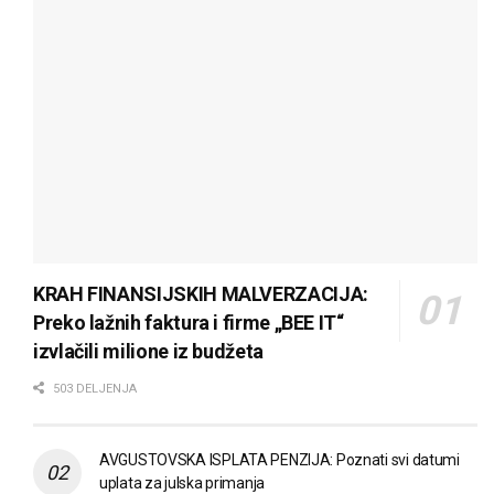
KRAH FINANSIJSKIH MALVERZACIJA:
Preko lažnih faktura i firme „BEE IT“
izvlačili milione iz budžeta
503 DELJENJA
AVGUSTOVSKA ISPLATA PENZIJA: Poznati svi datumi
uplata za julska primanja