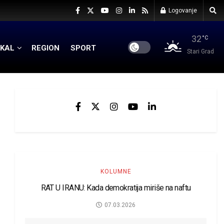
Logovanje
32
°C
KAL
REGION
SPORT
Stari Grad
KOLUMNE
RAT U IRANU: Kada demokratija miriše na naftu
07.03.2026