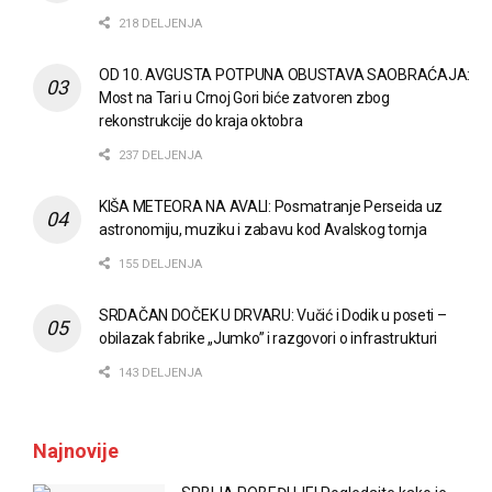
218 DELJENJA
OD 10. AVGUSTA POTPUNA OBUSTAVA SAOBRAĆAJA:
Most na Tari u Crnoj Gori biće zatvoren zbog
rekonstrukcije do kraja oktobra
237 DELJENJA
KIŠA METEORA NA AVALI: Posmatranje Perseida uz
astronomiju, muziku i zabavu kod Avalskog tornja
155 DELJENJA
SRDAČAN DOČEK U DRVARU: Vučić i Dodik u poseti –
obilazak fabrike „Jumko” i razgovori o infrastrukturi
143 DELJENJA
Najnovije