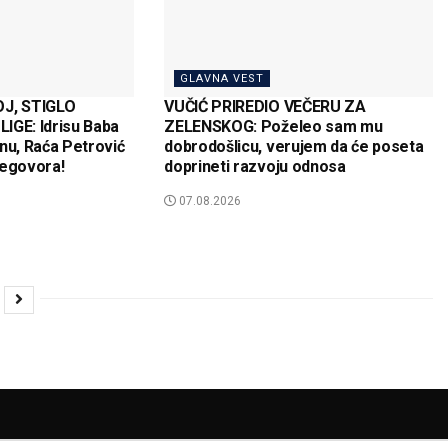
GLAVNA VEST
J, STIGLO
VUČIĆ PRIREDIO VEČERU ZA
IGE: Idrisu Baba
ZELENSKOG: Poželeo sam mu
nu, Raća Petrović
dobrodošlicu, verujem da će poseta
regovora!
doprineti razvoju odnosa
07.08.2026