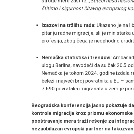
stroge mere zaštite.
„Štiteći našu nacion
štitimo i sigurnost čitavog evropskog ko
Izazovi na tržištu rada:
Ukazano je na li
pitanju radne migracije, ali je ministarka
profesija, zbog čega je neophodno uraditi
Nemačka statistika i trendovi:
Ambasador
ulogu Berlina, navodeći da su čak 20,5 
Nemačka je tokom 2024. godine izdala re
beleži i najveći broj povratnika u EU – 
7.690 povrataka imigranata u zemlje pore
Beogradska konferencija jasno pokazuje da S
kontrole migracija kroz prizmu ekonomske o
pooštravanje mera traži rešenje za integrac
nezaobilazan evropski partner na takozvano