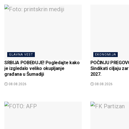
GLAVNA VEST
EKONOMIJA
SRBIJA POBEĐUJE! Pogledajte kako
POČINJU PREGOVO
je izgledalo veliko okupljanje
Sindikati ciljaju z
građana u Šumadiji
2027.
08.08.2026
08.08.2026