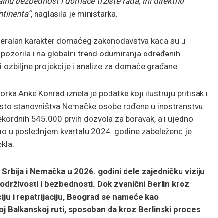
alnu bezbednost i domaće tržište rada, mi direktno
ntinenta“
, naglasila je ministarka.
beralan karakter domaćeg zakonodavstva kada su u
 upozorila i na globalni trend odumiranja određenih
 ozbiljne projekcije i analize za domaće građane.
ka Anke Konrad iznela je podatke koji ilustruju pritisak i
odsto stanovništva Nemačke osobe rođene u inostranstvu.
kordnih 545.000 prvih dozvola za boravak, ali ujedno
samo u poslednjem kvartalu 2024. godine zabeleženo je
kla.
rbija i Nemačka u 2026. godini dele zajedničku viziju
drživosti i bezbednosti. Dok zvanični Berlin kroz
iju i repatrijaciju, Beograd se nameće kao
j Balkanskoj ruti, sposoban da kroz Berlinski proces