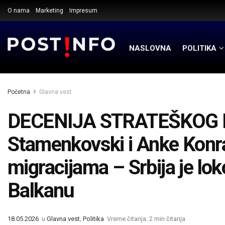
O nama
Marketing
Impresum
NASLOVNA
POLITIKA
Početna
Glavna vest
DECENIJA STRATEŠKOG 
Stamenkovski i Anke Konra
migracijama – Srbija je lo
Balkanu
18.05.2026
u
Glavna vest
,
Politika
Vreme čitanja: 2 min čitanja