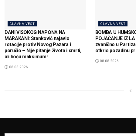
GLAVNA VEST
GLAVNA VEST
DANI VISOKOG NAPONA NA
BOMBA U HUMSKO
MARAKANI: Stanković najavio
POJAČANJE IZ LA L
rotacije protiv Novog Pazara i
zvanično u Partiza
poručio – Nije pitanje života i smrti,
otkrio pozadinu p
ali hoću maksimum!
08.08.2026
08.08.2026