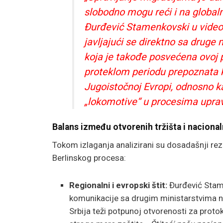
slobodno mogu reći i na globalno
Đurđević Stamenkovski u video
javljajući se direktno sa drug
koja je takođe posvećena ovoj pr
proteklom periodu prepoznata ka
Jugoistočnoj Evropi, odnosno k
„lokomotive“ u procesima uprav
Balans između otvorenih tržišta i naciona
Tokom izlaganja analizirani su dosadašnji rezul
Berlinskog procesa:
Regionalni i evropski štit:
Đurđević Stame
komunikacije sa drugim ministarstvima na
Srbija teži potpunoj otvorenosti za protok