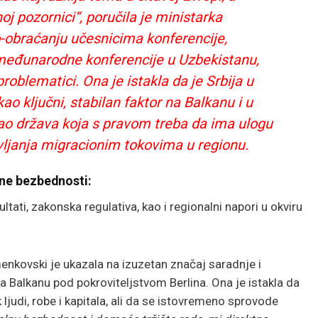
j pozornici“, poručila je ministarka
-obraćanju učesnicima konferencije,
e međunarodne konferencije u Uzbekistanu,
oblematici. Ona je istakla da je Srbija u
o ključni, stabilan faktor na Balkanu i u
ao država koja s pravom treba da ima ulogu
ljanja migracionim tokovima u regionu.
lne bezbednosti:
tati, zakonska regulativa, kao i regionalni napori u okviru
nkovski je ukazala na izuzetan značaj saradnje i
 Balkanu pod pokroviteljstvom Berlina. Ona je istakla da
 ljudi, robe i kapitala, ali da se istovremeno sprovode