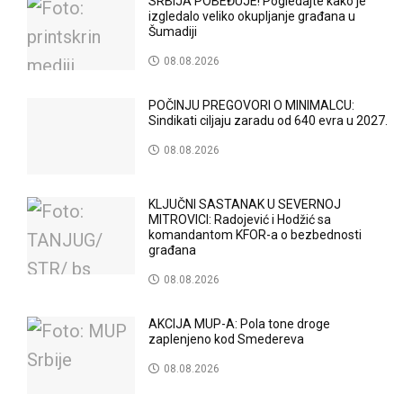
SRBIJA POBEĐUJE! Pogledajte kako je
izgledalo veliko okupljanje građana u
Šumadiji
08.08.2026
POČINJU PREGOVORI O MINIMALCU:
Sindikati ciljaju zaradu od 640 evra u 2027.
08.08.2026
KLJUČNI SASTANAK U SEVERNOJ
MITROVICI: Radojević i Hodžić sa
komandantom KFOR-a o bezbednosti
građana
08.08.2026
AKCIJA MUP-A: Pola tone droge
zaplenjeno kod Smedereva
08.08.2026