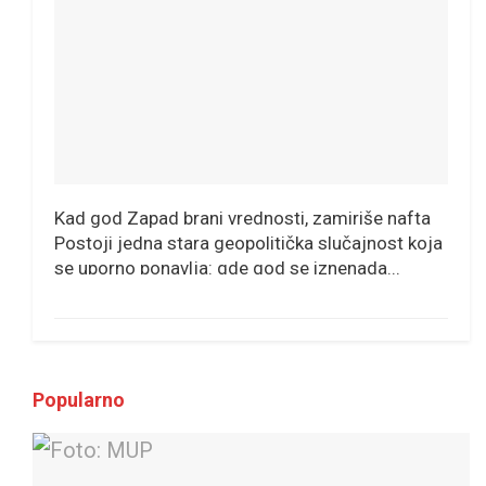
Kad god Zapad brani vrednosti, zamiriše nafta
Postoji jedna stara geopolitička slučajnost koja
se uporno ponavlja: gde god se iznenada...
Popularno