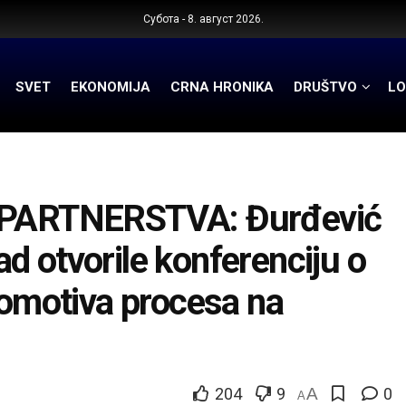
Субота - 8. август 2026.
SVET
EKONOMIJA
CRNA HRONIKA
DRUŠTVO
LO
PARTNERSTVA: Đurđević
d otvorile konferenciju o
komotiva procesa na
204
9
A
0
A