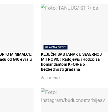
GLAVNA VEST
RI O MINIMALCU:
KLJUČNI SASTANAK U SEVERNOJ
aradu od 640 evra u
MITROVICI: Radojević i Hodžić sa
komandantom KFOR-a o
bezbednosti građana
08.08.2026