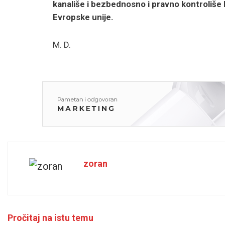
kanališe i bezbednosno i pravno kontroliše 
Evropske unije.
M. D.
zoran
Pročitaj na istu temu