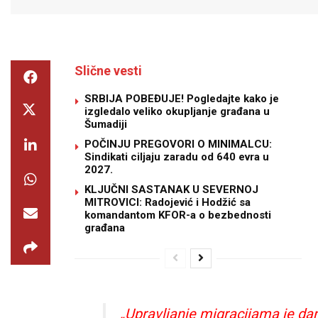
Slične vesti
SRBIJA POBEĐUJE! Pogledajte kako je
izgledalo veliko okupljanje građana u
Šumadiji
POČINJU PREGOVORI O MINIMALCU:
Sindikati ciljaju zaradu od 640 evra u
2027.
KLJUČNI SASTANAK U SEVERNOJ
MITROVICI: Radojević i Hodžić sa
komandantom KFOR-a o bezbednosti
građana
„Upravljanje migracijama je dan