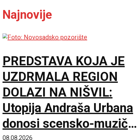
Najnovije
PREDSTAVA KOJA JE
UZDRMALA REGION
DOLAZI NA NIŠVIL:
Utopija Andraša Urbana
donosi scensko-muzički
šok za bolji život
08.08.2026