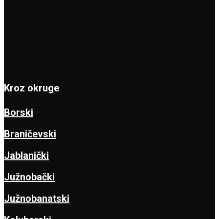
Kroz okruge
Borski
Braničevski
Jablanički
Južnobački
Južnobanatski