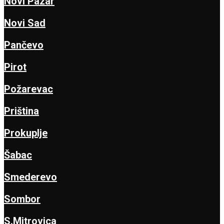
Novi Pazar
Novi Sad
Pančevo
Pirot
Požarevac
Priština
Prokuplje
Šabac
Smederevo
Sombor
S.Mitrovica