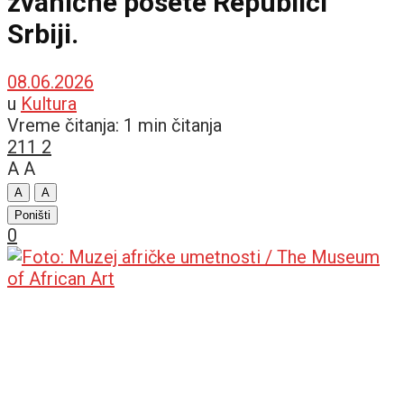
zvanične posete Republici
Srbiji.
08.06.2026
u
Kultura
Vreme čitanja: 1 min čitanja
211
2
A
A
A
A
Poništi
0