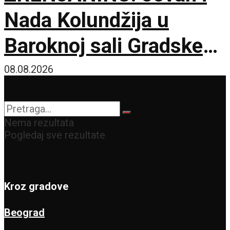
Nada Kolundžija u
Baroknoj sali Gradske
kuće
08.08.2026
Nema rezultata
Pogledaj sve rezultate
Kroz gradove
Beograd