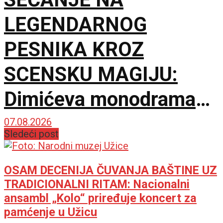
LEGENDARNOG
PESNIKA KROZ
SCENSKU MAGIJU:
Dimićeva monodrama
dirnula zaječarsku
07.08.2026
Sledeći post
publiku
OSAM DECENIJA ČUVANJA BAŠTINE UZ
TRADICIONALNI RITAM: Nacionalni
ansambl „Kolo“ priređuje koncert za
pamćenje u Užicu