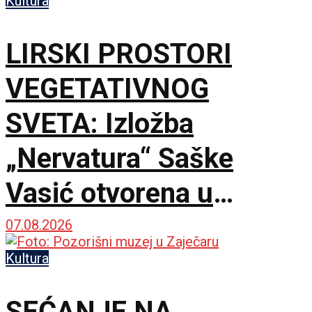
Kultura
LIRSKI PROSTORI
VEGETATIVNOG
SVETA: Izložba
„Nervatura“ Saške
Vasić otvorena u
Kruševcu
07.08.2026
Kultura
SEĆANJE NA