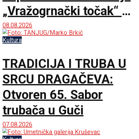
„Vražogrnački točak“ u
porti Hrama Svete
08.08.2026
Trojice
Kultura
TRADICIJA I TRUBA U
SRCU DRAGAČEVA:
Otvoren 65. Sabor
trubača u Guči
07.08.2026