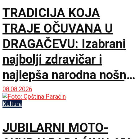
TRADICIJA KOJA
TRAJE OČUVANA U
DRAGAČEVU: Izabrani
najbolji zdravičar i
najlepša narodna nošnja
na 65. Saboru trubača
08.08.2026
Kultura
JUBILARNI MOTO-