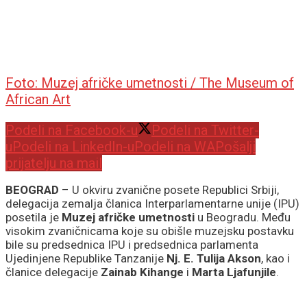
Foto: Muzej afričke umetnosti / The Museum of
African Art
Podeli na Facebook-u
Podeli na Twitter-
u
Podeli na LinkedIn-u
Podeli na WA
Pošalji
prijatelju na mail
BEOGRAD
– U okviru zvanične posete Republici Srbiji,
delegacija zemalja članica Interparlamentarne unije (IPU)
posetila je
Muzej afričke umetnosti
u Beogradu. Među
visokim zvaničnicama koje su obišle muzejsku postavku
bile su predsednica IPU i predsednica parlamenta
Ujedinjene Republike Tanzanije
Nj. E. Tulija Akson
, kao i
članice delegacije
Zainab Kihange
i
Marta Ljafunjile
.