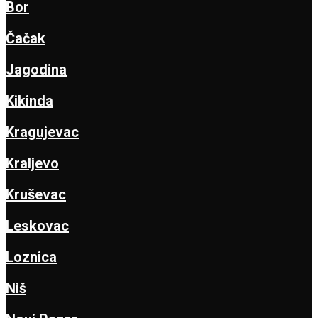
Bor
Čačak
Jagodina
Kikinda
Kragujevac
Kraljevo
Kruševac
Leskovac
Loznica
Niš