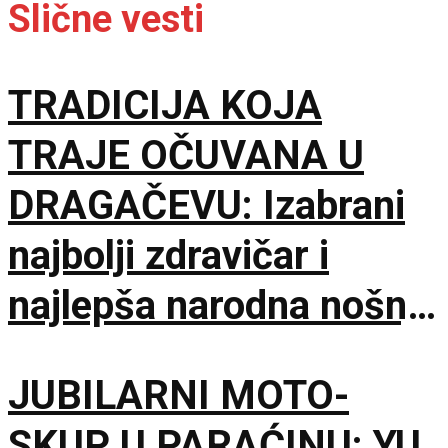
Slične vesti
TRADICIJA KOJA
TRAJE OČUVANA U
DRAGAČEVU: Izabrani
najbolji zdravičar i
najlepša narodna nošnja
na 65. Saboru trubača
JUBILARNI MOTO-
SKUP U PARAĆINU: YU