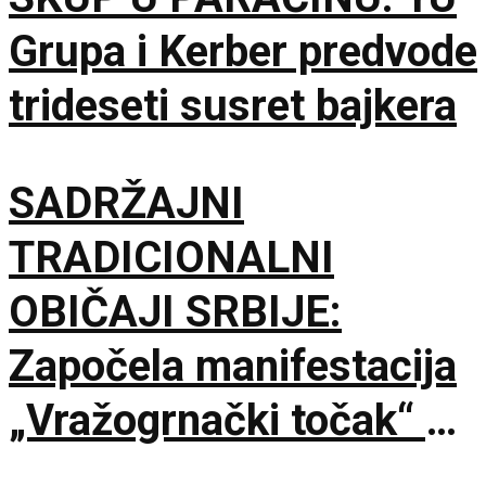
Grupa i Kerber predvode
trideseti susret bajkera
SADRŽAJNI
TRADICIONALNI
OBIČAJI SRBIJE:
Započela manifestacija
„Vražogrnački točak“ u
porti Hrama Svete