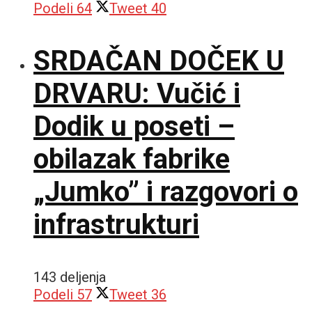
Podeli
64
Tweet
40
SRDAČAN DOČEK U
DRVARU: Vučić i
Dodik u poseti –
obilazak fabrike
„Jumko” i razgovori o
infrastrukturi
143 deljenja
Podeli
57
Tweet
36