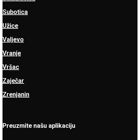
Subotica
Užice
Valjevo
Vranje
Vršac
Zaječar
Zrenjanin
Preuzmite našu aplikaciju