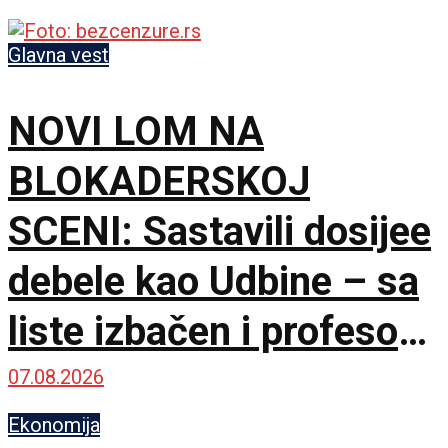
Glavna vest
NOVI LOM NA
BLOKADERSKOJ
SCENI: Sastavili dosijee
debele kao Udbine – sa
liste izbačen i profesor
Milo Lompar
07.08.2026
Ekonomija