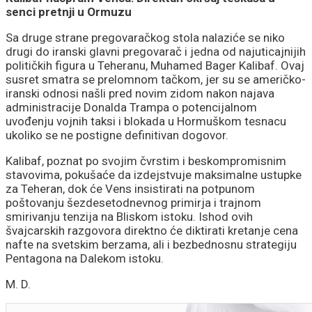
senci pretnji u Ormuzu
Sa druge strane pregovaračkog stola nalaziće se niko
drugi do iranski glavni pregovarač i jedna od najuticajnijih
političkih figura u Teheranu, Muhamed Bager Kalibaf. Ovaj
susret smatra se prelomnom tačkom, jer su se američko-
iranski odnosi našli pred novim zidom nakon najava
administracije Donalda Trampa o potencijalnom
uvođenju vojnih taksi i blokada u Hormuškom tesnacu
ukoliko se ne postigne definitivan dogovor.
Kalibaf, poznat po svojim čvrstim i beskompromisnim
stavovima, pokušaće da izdejstvuje maksimalne ustupke
za Teheran, dok će Vens insistirati na potpunom
poštovanju šezdesetodnevnog primirja i trajnom
smirivanju tenzija na Bliskom istoku. Ishod ovih
švajcarskih razgovora direktno će diktirati kretanje cena
nafte na svetskim berzama, ali i bezbednosnu strategiju
Pentagona na Dalekom istoku.
M. D.