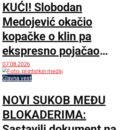
KUĆI! Slobodan
Medojević okačio
kopačke o klin pa
ekspresno pojačao
stručni štab Vojvodine!
07.08.2026
Glavna vest
NOVI SUKOB MEĐU
BLOKADERIMA:
Sastavili dokument na