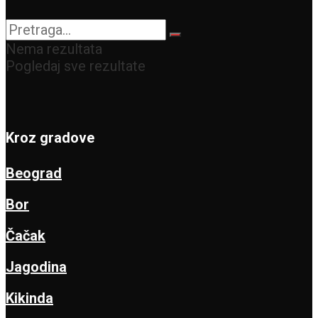
Nema rezultata
Pogledaj sve rezultate
Kroz gradove
Beograd
Bor
Čačak
Jagodina
Kikinda