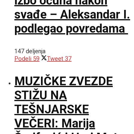
izbo očuha nakon
svađe – Aleksandar I.
podlegao povredama
147 deljenja
Podeli
59
Tweet
37
MUZIČKE ZVEZDE
STIŽU NA
TEŠNJARSKE
VEČERI: Marija