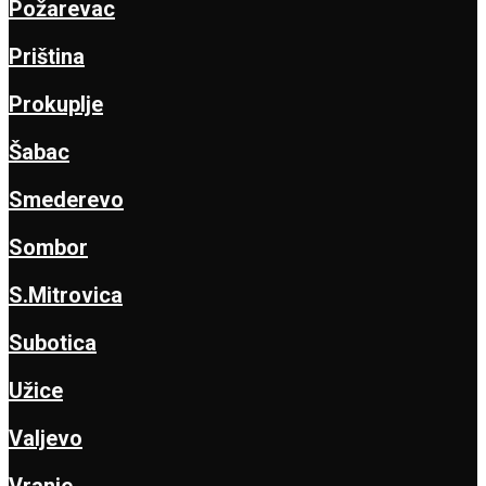
Požarevac
Priština
Prokuplje
Šabac
Smederevo
Sombor
S.Mitrovica
Subotica
Užice
Valjevo