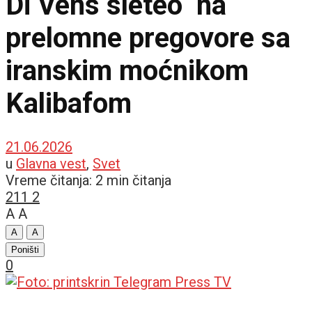
Di Vens sleteo na
prelomne pregovore sa
iranskim moćnikom
Kalibafom
21.06.2026
u
Glavna vest
,
Svet
Vreme čitanja: 2 min čitanja
211
2
A
A
A
A
Poništi
0