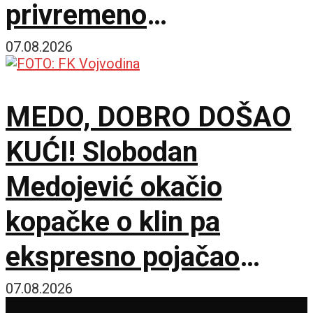
privremeno
obustavljena
07.08.2026
MEDO, DOBRO DOŠAO
KUĆI! Slobodan
Medojević okačio
kopačke o klin pa
ekspresno pojačao
stručni štab Vojvodine!
07.08.2026