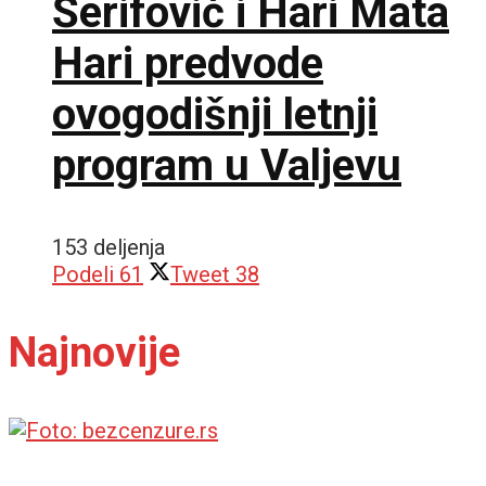
Šerifović i Hari Mata
Hari predvode
ovogodišnji letnji
program u Valjevu
153 deljenja
Podeli
61
Tweet
38
Najnovije