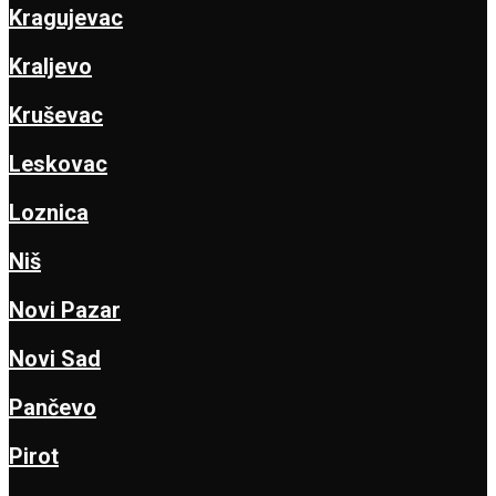
Kragujevac
Kraljevo
Kruševac
Leskovac
Loznica
Niš
Novi Pazar
Novi Sad
Pančevo
Pirot