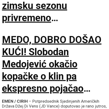
zimsku sezonu
privremeno
obustavljena
MEDO, DOBRO DOŠAO
KUĆI! Slobodan
Medojević okačio
kopačke o klin pa
ekspresno pojačao
stručni štab Vojvodine!
EMEN / CIRIH
– Potpredsednik Sjedinjenih Američkih
Država Džej Di Vens (JD Vance) doputovao je rano jutros,