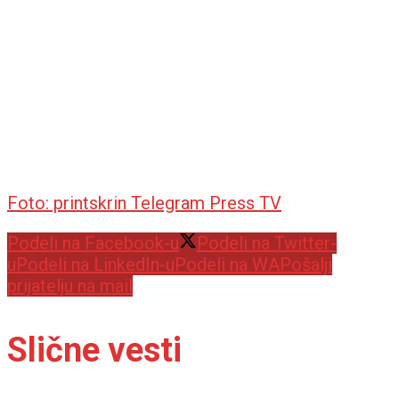
Foto: printskrin Telegram Press TV
Podeli na Facebook-u
Podeli na Twitter-
u
Podeli na LinkedIn-u
Podeli na WA
Pošalji
prijatelju na mail
Slične vesti