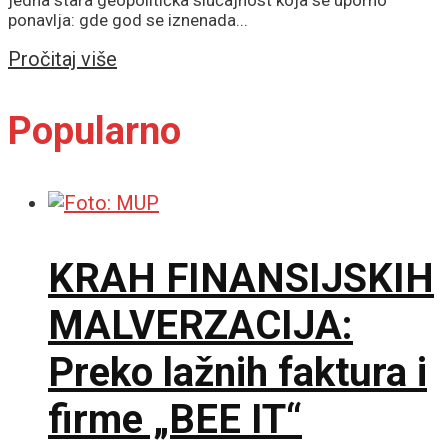
jedna stara geopolitička slučajnost koja se uporno
ponavlja: gde god se iznenada...
Details
Pročitaj više
Popularno
KRAH FINANSIJSKIH
MALVERZACIJA:
Preko lažnih faktura i
firme „BEE IT“