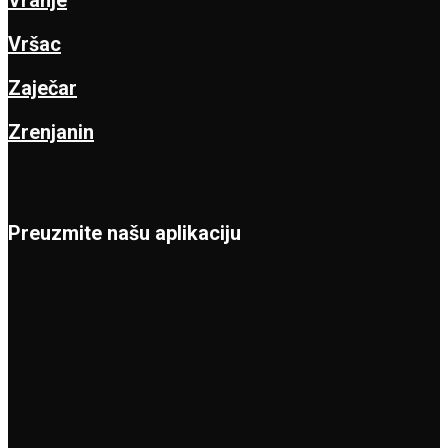
Vranje
Vršac
Zaječar
Zrenjanin
Preuzmite našu aplikaciju