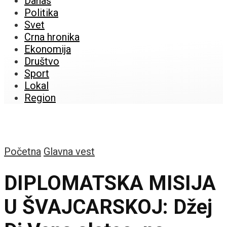
Danas
Politika
Svet
Crna hronika
Ekonomija
Društvo
Sport
Lokal
Region
Početna
Glavna vest
DIPLOMATSKA MISIJA
U ŠVAJCARSKOJ: Džej