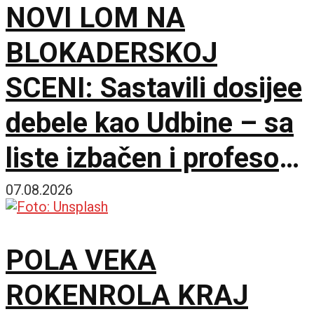
NOVI LOM NA
BLOKADERSKOJ
SCENI: Sastavili dosijee
debele kao Udbine – sa
liste izbačen i profesor
Milo Lompar
07.08.2026
POLA VEKA
ROKENROLA KRAJ