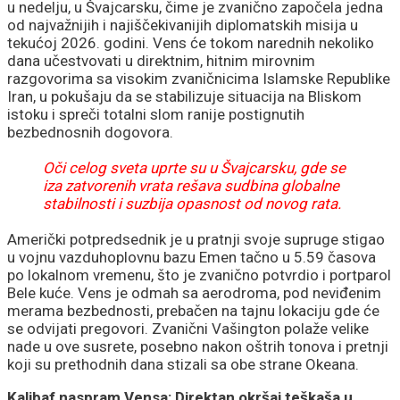
u nedelju, u Švajcarsku, čime je zvanično započela jedna
od najvažnijih i najiščekivanijih diplomatskih misija u
tekućoj 2026. godini. Vens će tokom narednih nekoliko
dana učestvovati u direktnim, hitnim mirovnim
razgovorima sa visokim zvaničnicima Islamske Republike
Iran, u pokušaju da se stabilizuje situacija na Bliskom
istoku i spreči totalni slom ranije postignutih
bezbednosnih dogovora.
Oči celog sveta uprte su u Švajcarsku, gde se
iza zatvorenih vrata rešava sudbina globalne
stabilnosti i suzbija opasnost od novog rata.
Američki potpredsednik je u pratnji svoje supruge stigao
u vojnu vazduhoplovnu bazu Emen tačno u 5.59 časova
po lokalnom vremenu, što je zvanično potvrdio i portparol
Bele kuće. Vens je odmah sa aerodroma, pod neviđenim
merama bezbednosti, prebačen na tajnu lokaciju gde će
se odvijati pregovori. Zvanični Vašington polaže velike
nade u ove susrete, posebno nakon oštrih tonova i pretnji
koji su prethodnih dana stizali sa obe strane Okeana.
Kalibaf naspram Vensa: Direktan okršaj teškaša u