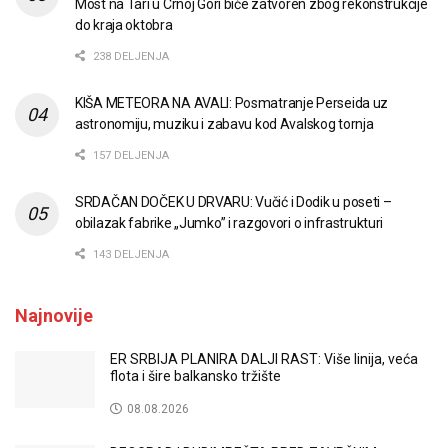
Most na Tari u Crnoj Gori biće zatvoren zbog rekonstrukcije
do kraja oktobra
238 DELJENJA
KIŠA METEORA NA AVALI: Posmatranje Perseida uz
astronomiju, muziku i zabavu kod Avalskog tornja
157 DELJENJA
SRDAČAN DOČEK U DRVARU: Vučić i Dodik u poseti –
obilazak fabrike „Jumko” i razgovori o infrastrukturi
143 DELJENJA
Najnovije
ER SRBIJA PLANIRA DALJI RAST: Više linija, veća
flota i šire balkansko tržište
08.08.2026