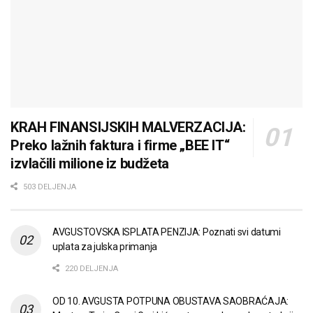
KRAH FINANSIJSKIH MALVERZACIJA:
Preko lažnih faktura i firme „BEE IT“
izvlačili milione iz budžeta
503 DELJENJA
AVGUSTOVSKA ISPLATA PENZIJA: Poznati svi datumi
uplata za julska primanja
220 DELJENJA
OD 10. AVGUSTA POTPUNA OBUSTAVA SAOBRAĆAJA: