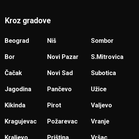
Kroz gradove
Beograd
Niš
Sombor
Bor
Novi Pazar
S.Mitrovica
Čačak
Novi Sad
Subotica
Jagodina
Pančevo
Užice
Kikinda
Pirot
Valjevo
Kragujevac
Požarevac
Vranje
Kraljevo
Priština
Vršac