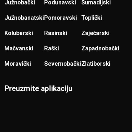
Južnobački
Podunavski
Šumadijski
Južnobanatski
Pomoravski
Toplički
Kolubarski
Rasinski
Zaječarski
Mačvanski
Raški
Zapadnobački
Moravički
Severnobački
Zlatiborski
Preuzmite aplikaciju