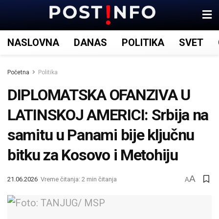
NASLOVNA
DANAS
POLITIKA
SVET
Početna
Politika
DIPLOMATSKA OFANZIVA U
LATINSKOJ AMERICI: Srbija na
samitu u Panami bije ključnu
bitku za Kosovo i Metohiju
A
21.06.2026
Vreme čitanja: 2 min čitanja
A