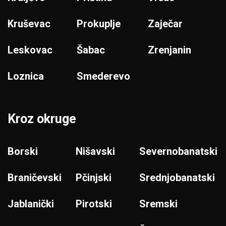
Kruševac
Prokuplje
Zaječar
Leskovac
Šabac
Zrenjanin
Loznica
Smederevo
Kroz okruge
Borski
Nišavski
Severnobanatski
Braničevski
Pčinjski
Srednjobanatski
Jablanički
Pirotski
Sremski