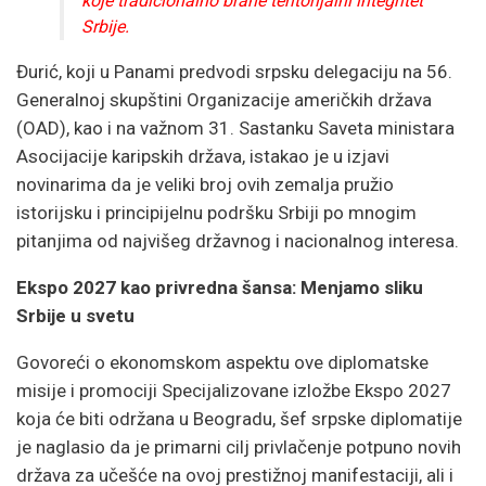
koje tradicionalno brane teritorijalni integritet
Srbije.
Đurić, koji u Panami predvodi srpsku delegaciju na 56.
Generalnoj skupštini Organizacije američkih država
(OAD), kao i na važnom 31. Sastanku Saveta ministara
Asocijacije karipskih država, istakao je u izjavi
novinarima da je veliki broj ovih zemalja pružio
istorijsku i principijelnu podršku Srbiji po mnogim
pitanjima od najvišeg državnog i nacionalnog interesa.
Ekspo 2027 kao privredna šansa: Menjamo sliku
Srbije u svetu
Govoreći o ekonomskom aspektu ove diplomatske
misije i promociji Specijalizovane izložbe Ekspo 2027
koja će biti održana u Beogradu, šef srpske diplomatije
je naglasio da je primarni cilj privlačenje potpuno novih
država za učešće na ovoj prestižnoj manifestaciji, ali i