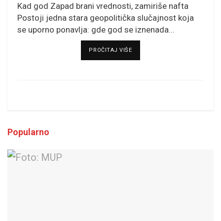
Kad god Zapad brani vrednosti, zamiriše nafta
Postoji jedna stara geopolitička slučajnost koja
se uporno ponavlja: gde god se iznenada...
DETAILS
PROČITAJ VIŠE
Popularno