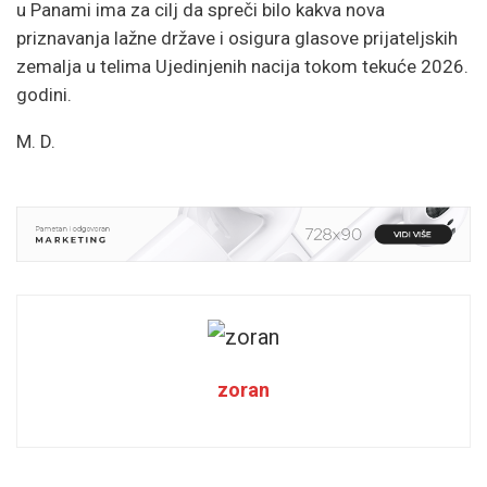
u Panami ima za cilj da spreči bilo kakva nova
priznavanja lažne države i osigura glasove prijateljskih
zemalja u telima Ujedinjenih nacija tokom tekuće 2026.
godini.
M. D.
zoran