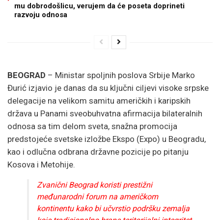
mu dobrodošlicu, verujem da će poseta doprineti
razvoju odnosa
BEOGRAD
– Ministar spoljnih poslova Srbije Marko
Đurić izjavio je danas da su ključni ciljevi visoke srpske
delegacije na velikom samitu američkih i karipskih
država u Panami sveobuhvatna afirmacija bilateralnih
odnosa sa tim delom sveta, snažna promocija
predstojeće svetske izložbe Ekspo (Expo) u Beogradu,
kao i odlučna odbrana državne pozicije po pitanju
Kosova i Metohije.
Zvanični Beograd koristi prestižni
međunarodni forum na američkom
kontinentu kako bi učvrstio podršku zemalja