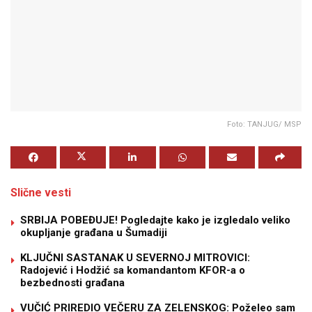
Foto: TANJUG/ MSP
Slične vesti
SRBIJA POBEĐUJE! Pogledajte kako je izgledalo veliko
okupljanje građana u Šumadiji
KLJUČNI SASTANAK U SEVERNOJ MITROVICI:
Radojević i Hodžić sa komandantom KFOR-a o
bezbednosti građana
VUČIĆ PRIREDIO VEČERU ZA ZELENSKOG: Poželeo sam