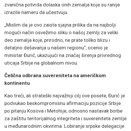
zvanična potvrda dolaska onih zemalja koje su ranije
izrazile nameru da učestvuju.
„Mislim da je ovo zaista sjajna prilika da na najbolji
mogući način osvežimo sliku o našoj zemlji za veliki
deo zemalja koje, prirodno, ne prate toliko blizu i
detaljno dešavanja u našem regionu“, ocenio je
ministar Đurić, ukazujući na značaj širenja privrednog
uticaja Srbije na globalnom nivou.
Čelična odbrana suvereniteta na američkom
kontinentu
Kao treći, ali strateški najvažniji cilj ove posete, Đurić je
podvukao beskompromisnu afirmaciju pozicije Srbije
po pitanju Kosova i Metohije, odnosno nastavak borbe
za zaštitu teritorijalnog integriteta i suvereniteta zemlje
u međunarodnim okvirima. Lobiranje srpske delegacije