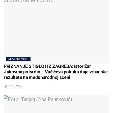
GLAVNA VEST
PRIZNANJE STIGLO I IZ ZAGREBA: Istoričar
Jakovina potvrdio – Vučićeva politika daje vrhunske
rezultate na međunarodnoj sceni
07.08.2026