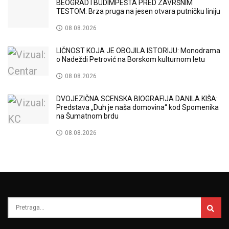
BEOGRAD I BUDIMPEŠTA PRED ZAVRŠNIM
TESTOM: Brza pruga na jesen otvara putničku liniju
08.08.2026
LIČNOST KOJA JE OBOJILA ISTORIJU: Monodrama
o Nadeždi Petrović na Borskom kulturnom letu
08.08.2026
DVOJEZIČNA SCENSKA BIOGRAFIJA DANILA KIŠA:
Predstava „Duh je naša domovina“ kod Spomenika
na Šumatnom brdu
08.08.2026