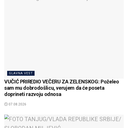
GLAVNA VEST
VUČIĆ PRIREDIO VEČERU ZA ZELENSKOG: Poželeo
sam mu dobrodošlicu, verujem da će poseta
doprineti razvoju odnosa
07.08.2026