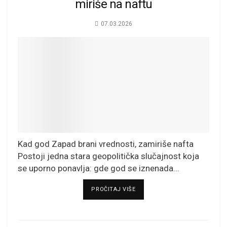
miriše na naftu
07.03.2026
Kad god Zapad brani vrednosti, zamiriše nafta
Postoji jedna stara geopolitička slučajnost koja
se uporno ponavlja: gde god se iznenada...
DETAILS
PROČITAJ VIŠE