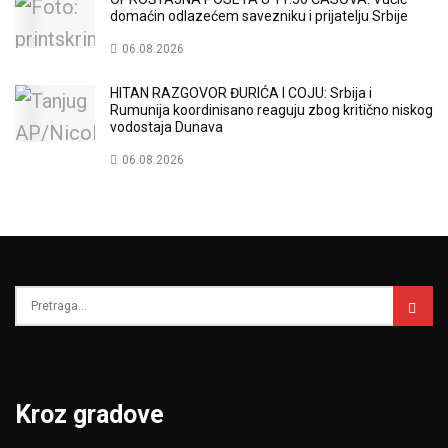
domaćin odlazećem savezniku i prijatelju Srbije
06.08.2026
HITAN RAZGOVOR ĐURIĆA I COJU: Srbija i
Rumunija koordinisano reaguju zbog kritično niskog
vodostaja Dunava
06.08.2026
Kroz gradove