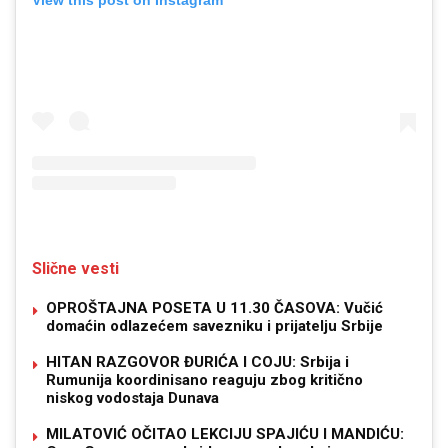
Slične vesti
OPROŠTAJNA POSETA U 11.30 ČASOVA: Vučić
domaćin odlazećem savezniku i prijatelju Srbije
HITAN RAZGOVOR ĐURIĆA I COJU: Srbija i
Rumunija koordinisano reaguju zbog kritično
niskog vodostaja Dunava
MILATOVIĆ OČITAO LEKCIJU SPAJIĆU I MANDIĆU: