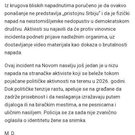
Iz krugova bliskih napadnutima poručeno je da ovakvo
ponašanje ne predstavlja „pristojnu Srbiju“ i da je fizički
napad na neistomišljenike nedopustiv u demokratskom
društvu. Aktivisti su najavili da će protiv vinovnice
incidenta podneti prijave nadležnim organima, uz
dostavljanje video materijala kao dokaza o brutalnosti
napada.
Ovaj incident na Novom naselju još jedan je u nizu
napada na stranačke aktiviste koji se beleže tokom
pojačane političke aktivnosti na terenu u 2026. godini.
Dok političke tenzije rastu, apeluje se na građane da
zadrže prisebnost i da neslaganja izražavaju putem
dijaloga ili na biračkim mestima, a ne pesnicama i
uličnim nasiljem. Policija se za sada nije zvanično
oglasila o identitetu žene sa snimka.
M. D.