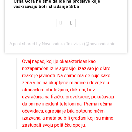
Crna Gora ne sme da ide na proslave koje
vaskrsavaju bol i stradanje Srba
A post shared by Novosadska Televizija (@novosadskatelevizija)
Ovaj napad, koji je okarakterisan kao
nezapamćen izliv agresije, izazvao je oštre
reakcije javnosti. Na snimcima se čuje kako
žena viče na okupljene mladiće i devojke u
stranačkim obeležjima, dok oni, bez
uzvraćanja na fizičke provokacije, pokušavaju
da snime incident telefonima. Prema rečima
očevidaca, agresija je bila potpuno ničim
izazvana, a meta su bili građani koji su mirno
zastupali svoju političku opciju.