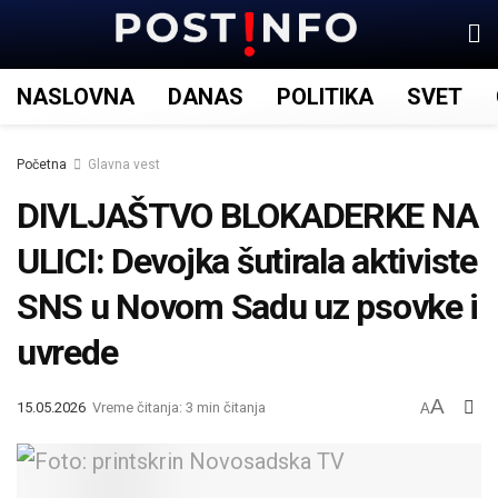
NASLOVNA
DANAS
POLITIKA
SVET
Početna
Glavna vest
DIVLJAŠTVO BLOKADERKE NA
ULICI: Devojka šutirala aktiviste
SNS u Novom Sadu uz psovke i
uvrede
A
15.05.2026
Vreme čitanja: 3 min čitanja
A