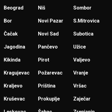
Beograd
Niš
Sombor
Bor
Novi Pazar
S.Mitrovica
Čačak
Novi Sad
Subotica
Jagodina
Pančevo
Užice
Kikinda
Pirot
Valjevo
Kragujevac
Požarevac
Vranje
Kraljevo
Priština
Vršac
Kruševac
Prokuplje
Zaječar
Leskovac
Šabac
Zrenjanin