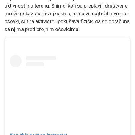
aktivnosti na terenu. Snimci koji su preplavili društvene
mreže prikazuju devojku koja, uz salvu najtežih uvreda i
psovki, šutira aktiviste i pokušava fizički da se obračuna
sa njima pred brojnim očevicima.
View this post on Instagram