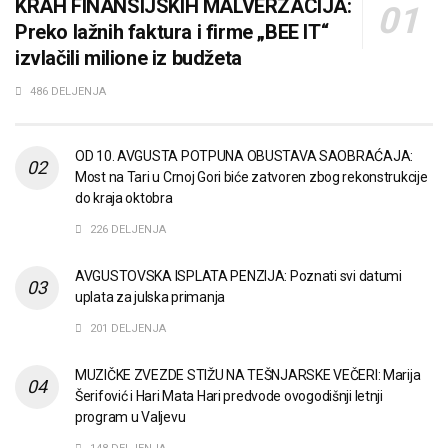
KRAH FINANSIJSKIH MALVERZACIJA:
Preko lažnih faktura i firme „BEE IT“
izvlačili milione iz budžeta
486 DELJENJA
OD 10. AVGUSTA POTPUNA OBUSTAVA SAOBRAĆAJA:
Most na Tari u Crnoj Gori biće zatvoren zbog rekonstrukcije
do kraja oktobra
226 DELJENJA
AVGUSTOVSKA ISPLATA PENZIJA: Poznati svi datumi
uplata za julska primanja
201 DELJENJA
MUZIČKE ZVEZDE STIŽU NA TEŠNJARSKE VEČERI: Marija
Šerifović i Hari Mata Hari predvode ovogodišnji letnji
program u Valjevu