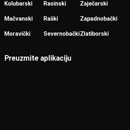
Kolubarski
Rasinski
Zaječarski
Mačvanski
Raški
Zapadnobački
Moravički
Severnobački
Zlatiborski
Preuzmite aplikaciju