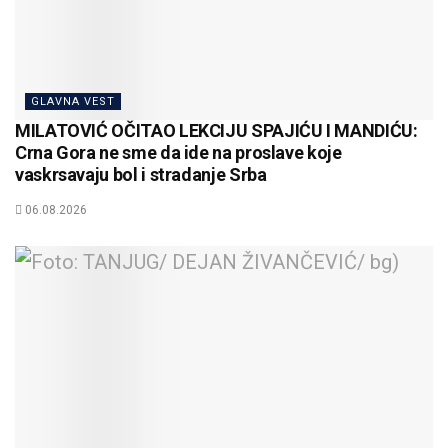
GLAVNA VEST
MILATOVIĆ OČITAO LEKCIJU SPAJIĆU I MANDIĆU:
Crna Gora ne sme da ide na proslave koje
vaskrsavaju bol i stradanje Srba
06.08.2026