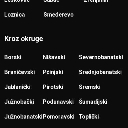
Loznica
Smederevo
Kroz okruge
Borski
Nišavski
Severnobanatski
Braničevski
Pčinjski
Srednjobanatski
Jablanički
Pirotski
Sremski
Južnobački
Podunavski
Šumadijski
Južnobanatski
Pomoravski
Toplički