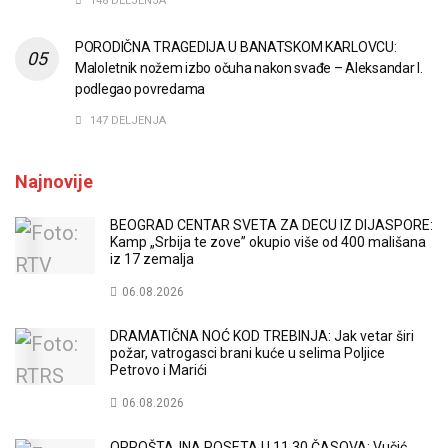
148 DELJENJA
PORODIČNA TRAGEDIJA U BANATSKOM KARLOVCU:
Maloletnik nožem izbo očuha nakon svađe – Aleksandar I.
podlegao povredama
147 DELJENJA
Najnovije
BEOGRAD CENTAR SVETA ZA DECU IZ DIJASPORE:
Kamp „Srbija te zove” okupio više od 400 mališana
iz 17 zemalja
06.08.2026
DRAMATIČNA NOĆ KOD TREBINJA: Jak vetar širi
požar, vatrogasci brani kuće u selima Poljice
Petrovo i Marići
06.08.2026
OPROŠTAJNA POSETA U 11.30 ČASOVA: Vučić