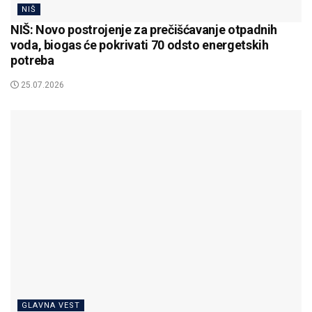
NIŠ
NIŠ: Novo postrojenje za prečišćavanje otpadnih
voda, biogas će pokrivati 70 odsto energetskih
potreba
25.07.2026
GLAVNA VEST