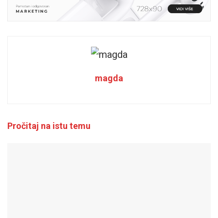
magda
Pročitaj na istu temu