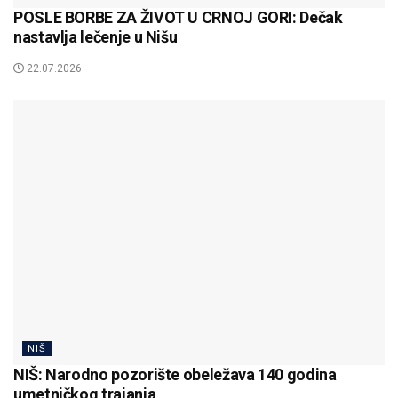
POSLE BORBE ZA ŽIVOT U CRNOJ GORI: Dečak
nastavlja lečenje u Nišu
22.07.2026
NIŠ
NIŠ: Narodno pozorište obeležava 140 godina
umetničkog trajanja