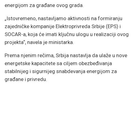
energijom za građane ovog grada.
„Istovremeno, nastavljamo aktivnosti na formiranju
zajedničke kompanije Elektroprivreda Srbije (EPS) i
SOCAR-a, koja će imati ključnu ulogu u realizaciji ovog
projekta“, navela je ministarka.
Prema njenim rečima, Srbija nastavlja da ulaže u nove
energetske kapacitete sa ciljem obezbeđivanja
stabilnijeg i sigurnijeg snabdevanja energijom za
građane i privredu.