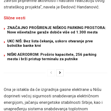
završili pripremne aktivnosti i nastavili realizaciju ovog
strateškog projekta“, navela je Đedović Handanović.
Slične vesti
ZNAČAJNO PROŠIRENJE NIŠKOG PARKING PROSTORA:
Nove višeetažne garaže dobiće više od 1.300 mesta
UKC NIŠ: Bez lista čekanja, uskoro otvaranje prve
bolničke banke krvi
NIŠKI AERODROM: Proširio kapacitete, 256 parking
mesta i brži pristup terminalu za putnike
Ona je istakla da će izgradnja gasne elektrane u Nišu
doprineti većoj sigurnosti snabdevanja električnom
energijom, jačanju energetske stabilnosti Srbije, kao i
unapređenju sistema snabdevanja toplotnom