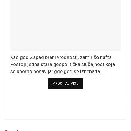
Kad god Zapad brani vrednosti, zamiriše nafta
Postoji jedna stara geopolitička slučajnost koja
se uporno ponavlja: gde god se iznenada...
DETAILS
PROČITAJ VIŠE