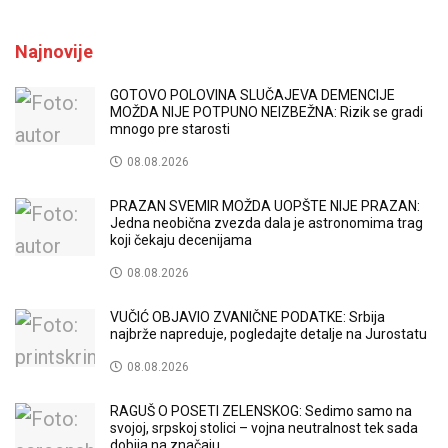
Najnovije
GOTOVO POLOVINA SLUČAJEVA DEMENCIJE
MOŽDA NIJE POTPUNO NEIZBEŽNA: Rizik se gradi
mnogo pre starosti
08.08.2026
PRAZAN SVEMIR MOŽDA UOPŠTE NIJE PRAZAN:
Jedna neobična zvezda dala je astronomima trag
koji čekaju decenijama
08.08.2026
VUČIĆ OBJAVIO ZVANIČNE PODATKE: Srbija
najbrže napreduje, pogledajte detalje na Jurostatu
08.08.2026
RAGUŠ O POSETI ZELENSKOG: Sedimo samo na
svojoj, srpskoj stolici – vojna neutralnost tek sada
dobija na značaju