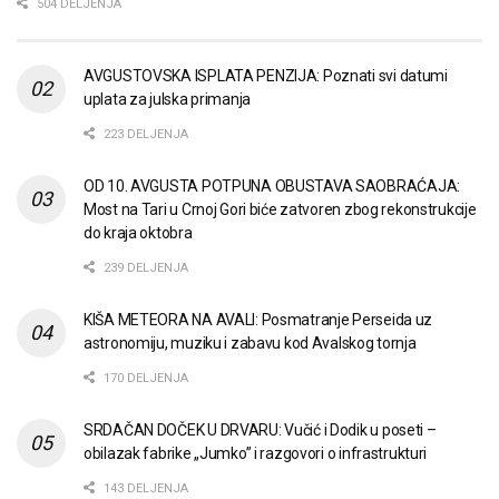
504 DELJENJA
AVGUSTOVSKA ISPLATA PENZIJA: Poznati svi datumi
uplata za julska primanja
223 DELJENJA
OD 10. AVGUSTA POTPUNA OBUSTAVA SAOBRAĆAJA:
Most na Tari u Crnoj Gori biće zatvoren zbog rekonstrukcije
do kraja oktobra
239 DELJENJA
KIŠA METEORA NA AVALI: Posmatranje Perseida uz
astronomiju, muziku i zabavu kod Avalskog tornja
170 DELJENJA
SRDAČAN DOČEK U DRVARU: Vučić i Dodik u poseti –
obilazak fabrike „Jumko” i razgovori o infrastrukturi
143 DELJENJA