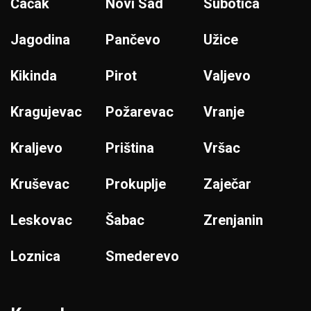
Čačak
Novi Sad
Subotica
Jagodina
Pančevo
Užice
Kikinda
Pirot
Valjevo
Kragujevac
Požarevac
Vranje
Kraljevo
Priština
Vršac
Kruševac
Prokuplje
Zaječar
Leskovac
Šabac
Zrenjanin
Loznica
Smederevo