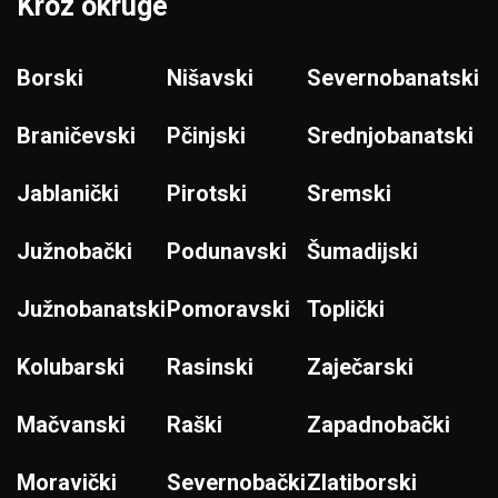
Kroz okruge
Borski
Nišavski
Severnobanatski
Braničevski
Pčinjski
Srednjobanatski
Jablanički
Pirotski
Sremski
Južnobački
Podunavski
Šumadijski
Južnobanatski
Pomoravski
Toplički
Kolubarski
Rasinski
Zaječarski
Mačvanski
Raški
Zapadnobački
Moravički
Severnobački
Zlatiborski