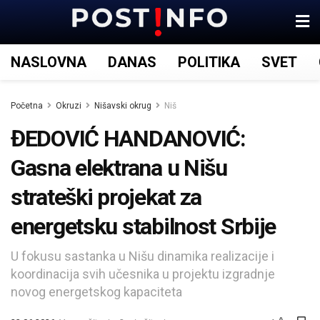
NASLOVNA
DANAS
POLITIKA
SVET
Početna
Okruzi
Nišavski okrug
Niš
ĐEDOVIĆ HANDANOVIĆ:
Gasna elektrana u Nišu
strateški projekat za
energetsku stabilnost Srbije
U fokusu sastanka u Nišu dinamika realizacije i
koordinacija svih učesnika u projektu izgradnje
novog energetskog kapaciteta