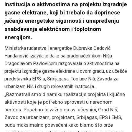
institucija o aktivnostima na projektu izgradnje
gasne elektrane, koji bi trebalo da doprinese
jačanju energetske sigurnosti i unapređenju
snabdevanja električnom i toplotnom
energijom.
Ministarka rudarstva i energetike Dubravka Đedović
Handanović izjavila je da je sa gradonačelnikom Niša
Dragoslavom Pavlovićem razgovarala o aktivnostima na
projektu izgradnje gasne elektrane u ovom gradu, uz učešće
predstavnika EPS-a, Srbijagasa, Toplane Niš, Zavoda za
urbanizam Niš i drugih relevantnih institucija.
„Razmatrali smo dinamiku realizacije projekta i ključne
aktivnosti koje je potrebno sprovesti u narednom
periodu. Posebno je važno da svi učesnici, Grad Niš,
Zavod za urbanizam, projektant, Srbijagas, EPS i EMS,
budu maksimalno posvećeni kako bismo što brže