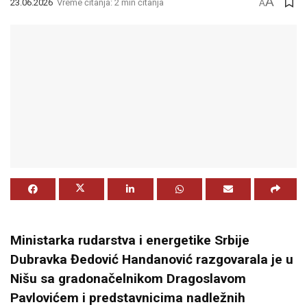
A
23.06.2026
Vreme čitanja: 2 min čitanja
A
Ministarka rudarstva i energetike Srbije
Dubravka Đedović Handanović razgovarala je u
Nišu sa gradonačelnikom Dragoslavom
Pavlovićem i predstavnicima nadležnih