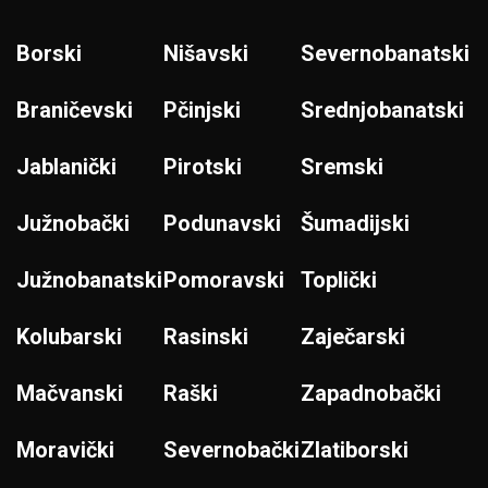
Borski
Nišavski
Severnobanatski
Braničevski
Pčinjski
Srednjobanatski
Jablanički
Pirotski
Sremski
Južnobački
Podunavski
Šumadijski
Južnobanatski
Pomoravski
Toplički
Kolubarski
Rasinski
Zaječarski
Mačvanski
Raški
Zapadnobački
Moravički
Severnobački
Zlatiborski