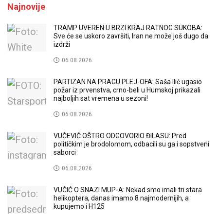
Najnovije
TRAMP UVEREN U BRZI KRAJ RATNOG SUKOBA:
Sve će se uskoro završiti, Iran ne može još dugo da
izdrži
06.08.2026
PARTIZAN NA PRAGU PLEJ-OFA: Saša Ilić ugasio
požar iz prvenstva, crno-beli u Humskoj prikazali
najboljih sat vremena u sezoni!
06.08.2026
VUČEVIĆ OŠTRO ODGOVORIO ĐILASU: Pred
političkim je brodolomom, odbacili su ga i sopstveni
saborci
06.08.2026
VUČIĆ O SNAZI MUP-A: Nekad smo imali tri stara
helikoptera, danas imamo 8 najmodernijih, a
kupujemo i H125