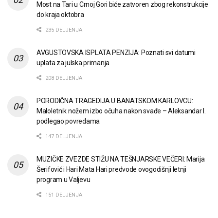
Most na Tari u Crnoj Gori biće zatvoren zbog rekonstrukcije
do kraja oktobra
235 DELJENJA
AVGUSTOVSKA ISPLATA PENZIJA: Poznati svi datumi
uplata za julska primanja
208 DELJENJA
PORODIČNA TRAGEDIJA U BANATSKOM KARLOVCU:
Maloletnik nožem izbo očuha nakon svađe – Aleksandar I.
podlegao povredama
147 DELJENJA
MUZIČKE ZVEZDE STIŽU NA TEŠNJARSKE VEČERI: Marija
Šerifović i Hari Mata Hari predvode ovogodišnji letnji
program u Valjevu
151 DELJENJA