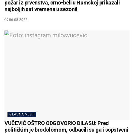
požar iz prvenstva, crno-beli u Humskoj prikazali
najboljih sat vremena u sezoni!
06.08.2026
GLAVNA VEST
VUČEVIĆ OŠTRO ODGOVORIO ĐILASU: Pred
političkim je brodolomom, odbacili su ga i sopstveni