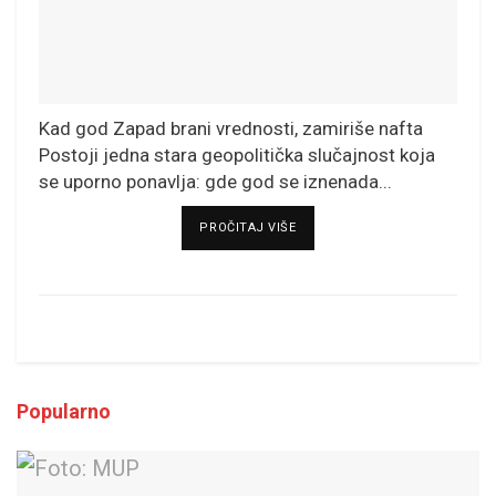
Kad god Zapad brani vrednosti, zamiriše nafta
Postoji jedna stara geopolitička slučajnost koja
se uporno ponavlja: gde god se iznenada...
DETAILS
PROČITAJ VIŠE
Popularno