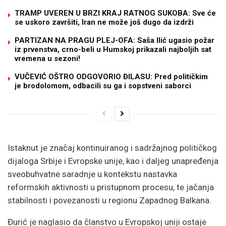
TRAMP UVEREN U BRZI KRAJ RATNOG SUKOBA: Sve će
se uskoro završiti, Iran ne može još dugo da izdrži
PARTIZAN NA PRAGU PLEJ-OFA: Saša Ilić ugasio požar
iz prvenstva, crno-beli u Humskoj prikazali najboljih sat
vremena u sezoni!
VUČEVIĆ OŠTRO ODGOVORIO ĐILASU: Pred političkim
je brodolomom, odbacili su ga i sopstveni saborci
Istaknut je značaj kontinuiranog i sadržajnog političkog
dijaloga Srbije i Evropske unije, kao i daljeg unapređenja
sveobuhvatne saradnje u kontekstu nastavka
reformskih aktivnosti u pristupnom procesu, te jačanja
stabilnosti i povezanosti u regionu Zapadnog Balkana.
Đurić je naglasio da članstvo u Evropskoj uniji ostaje