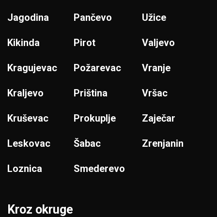
Jagodina
Pančevo
Užice
Kikinda
Pirot
Valjevo
Kragujevac
Požarevac
Vranje
Kraljevo
Priština
Vršac
Kruševac
Prokuplje
Zaječar
Leskovac
Šabac
Zrenjanin
Loznica
Smederevo
Kroz okruge