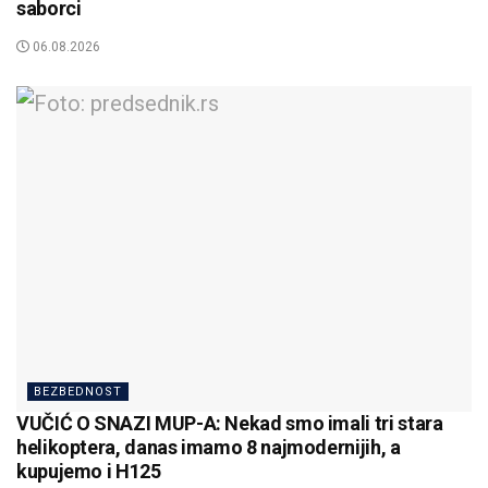
saborci
06.08.2026
BEZBEDNOST
VUČIĆ O SNAZI MUP-A: Nekad smo imali tri stara
helikoptera, danas imamo 8 najmodernijih, a
kupujemo i H125