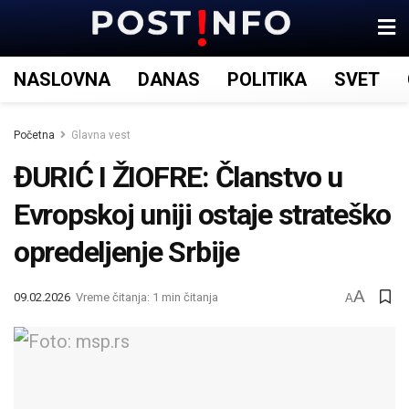
NASLOVNA
DANAS
POLITIKA
SVET
Početna
Glavna vest
ĐURIĆ I ŽIOFRE: Članstvo u
Evropskoj uniji ostaje strateško
opredeljenje Srbije
A
09.02.2026
Vreme čitanja: 1 min čitanja
A