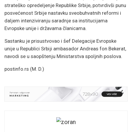
strateško opredeljenje Republike Srbije, potvrdivši punu
posvećenost Srbije nastavku sveobuhvatnih reformi i
daljem intenziviranju saradnje sa institucijama
Evropske unije i državama članicama.
Sastanku je prisustvovao i šef Delegacije Evropske
unije u Republici Srbiji ambasador Andreas fon Bekerat,
navodi se u saopštenju Ministarstva spoljnih poslova.
postinfo.rs (M. D.)