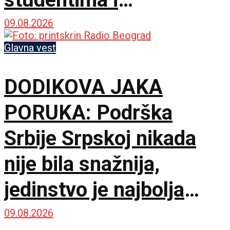
opozicijom: Neka nam
09.08.2026
je Bog u pomoći
Glavna vest
DODIKOVA JAKA
PORUKA: Podrška
Srbije Srpskoj nikada
nije bila snažnija,
jedinstvo je najbolja
garancija
09.08.2026