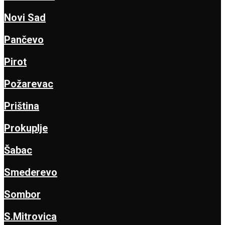
Novi Sad
Pančevo
Pirot
Požarevac
Priština
Prokuplje
Šabac
Smederevo
Sombor
S.Mitrovica