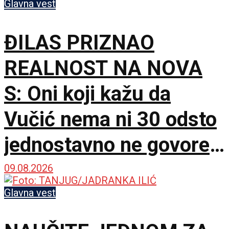
Glavna vest
ĐILAS PRIZNAO
REALNOST NA NOVA
S: Oni koji kažu da
Vučić nema ni 30 odsto
jednostavno ne govore
istinu
09.08.2026
Glavna vest