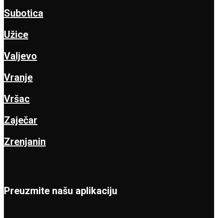
Subotica
Užice
Valjevo
Vranje
Vršac
Zaječar
Zrenjanin
Preuzmite našu aplikaciju