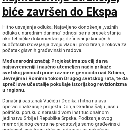
biće završen do Ekspa
Hitno usvajanje odluka: Najavljeno donošenje „važnih
odluka u narednim danima“ odnosi se na presek stanja
oko tehničke dokumentacije, definisanje konačnih
budžetskih izdvajanja dveju vlada i preciziranje rokova za
početak glavnih građevinskih radova.
Međunarodni značaj: Projekat ima za cilj da na
najsavremeniji i naučno utemeljen način prikaže
svetskoj javnosti pune razmere genocida nad Srbima,
Jevrejima i Romima tokom Drugog svetskog rata, te da
spreči sve učestalije pokušaje istorijskog revizionizma
u regionu.
Današnji sastanak Vučića i Dodika i hitna najava
operacionalizacije projekta Donja Gradina šalju jasnu
političku poruku o neraskidivom institucionalnom
jedinstvu Srbije i Republike Srpske. Podizanje ovog
memorijalnog centra ne predstavlja samo građevinski
poduhvat, već trajni državni odgovor na pokušaje