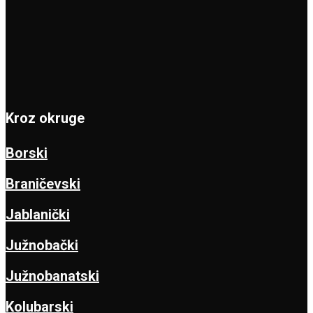
Kroz okruge
Borski
Braničevski
Jablanički
Južnobački
Južnobanatski
Kolubarski