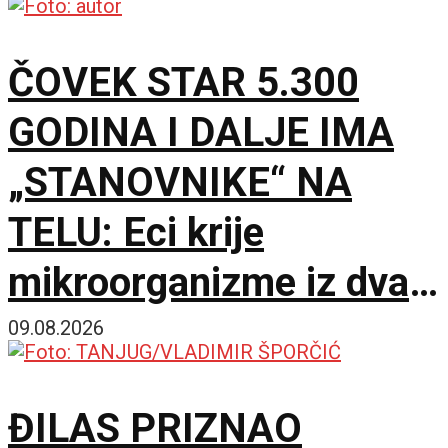
ČOVEK STAR 5.300
GODINA I DALJE IMA
„STANOVNIKE“ NA
TELU: Eci krije
mikroorganizme iz dva
potpuno različita sveta
09.08.2026
ĐILAS PRIZNAO