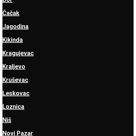
Čačak
Jagodina
Kikinda
Kragujevac
Kraljevo
Kruševac
Leskovac
Loznica
Niš
Novi Pazar