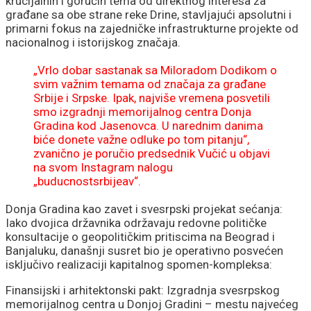
krucijalnih i gorućih tema od direktnog interesa za
građane sa obe strane reke Drine, stavljajući apsolutni i
primarni fokus na zajedničke infrastrukturne projekte od
nacionalnog i istorijskog značaja.
„Vrlo dobar sastanak sa Miloradom Dodikom o
svim važnim temama od značaja za građane
Srbije i Srpske. Ipak, najviše vremena posvetili
smo izgradnji memorijalnog centra Donja
Gradina kod Jasenovca. U narednim danima
biće donete važne odluke po tom pitanju“,
zvanično je poručio predsednik Vučić u objavi
na svom Instagram nalogu
„buducnostsrbijeav“.
Donja Gradina kao zavet i svesrpski projekat sećanja:
Iako dvojica državnika održavaju redovne političke
konsultacije o geopolitičkim pritiscima na Beograd i
Banjaluku, današnji susret bio je operativno posvećen
isključivo realizaciji kapitalnog spomen-kompleksa:
Finansijski i arhitektonski pakt: Izgradnja svesrpskog
memorijalnog centra u Donjoj Gradini – mestu najvećeg