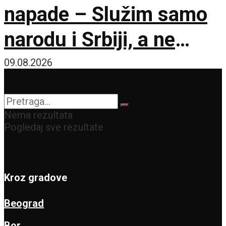
napade – Služim samo
narodu i Srbiji, a ne
stranim silama
09.08.2026
Nema rezultata
Pogledaj sve rezultate
Kroz gradove
Beograd
Bor