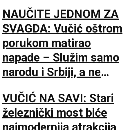
istinu
NAUČITE JEDNOM ZA
SVAGDA: Vučić oštrom
porukom matirao
napade – Služim samo
narodu i Srbiji, a ne
stranim silama
VUČIĆ NA SAVI: Stari
železnički most biće
najmodernija atrakcija,