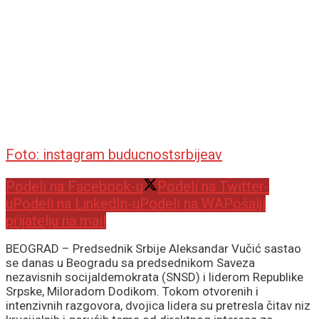
Foto: instagram buducnostsrbijeav
Podeli na Facebook-u
Podeli na Twitter-
u
Podeli na LinkedIn-u
Podeli na WA
Pošalji
prijatelju na mail
BEOGRAD – Predsednik Srbije Aleksandar Vučić sastao
se danas u Beogradu sa predsednikom Saveza
nezavisnih socijaldemokrata (SNSD) i liderom Republike
Srpske, Miloradom Dodikom. Tokom otvorenih i
intenzivnih razgovora, dvojica lidera su pretresla čitav niz