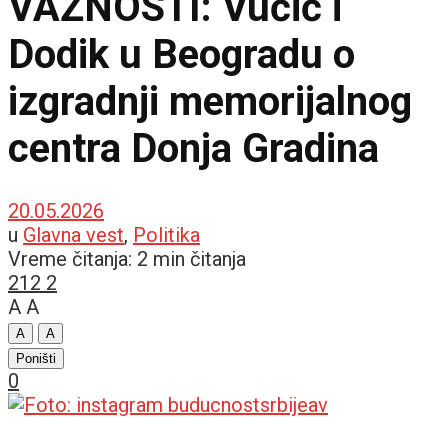
VAŽNOSTI: Vučić i
Dodik u Beogradu o
izgradnji memorijalnog
centra Donja Gradina
20.05.2026
u
Glavna vest
,
Politika
Vreme čitanja: 2 min čitanja
212
2
A
A
A
A
Poništi
0