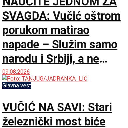
NAUČITE JEDNOM ZA
SVAGDA: Vučić oštrom
porukom matirao
napade – Služim samo
narodu i Srbiji, a ne
stranim silama
09.08.2026
Glavna vest
VUČIĆ NA SAVI: Stari
železnički most biće