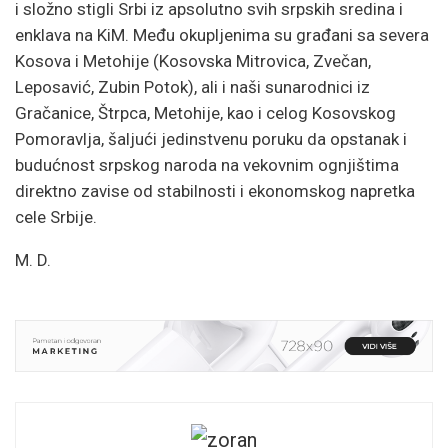
i složno stigli Srbi iz apsolutno svih srpskih sredina i
enklava na KiM. Među okupljenima su građani sa severa
Kosova i Metohije (Kosovska Mitrovica, Zvečan,
Leposavić, Zubin Potok), ali i naši sunarodnici iz
Gračanice, Štrpca, Metohije, kao i celog Kosovskog
Pomoravlja, šaljući jedinstvenu poruku da opstanak i
budućnost srpskog naroda na vekovnim ognjištima
direktno zavise od stabilnosti i ekonomskog napretka
cele Srbije.
M. D.