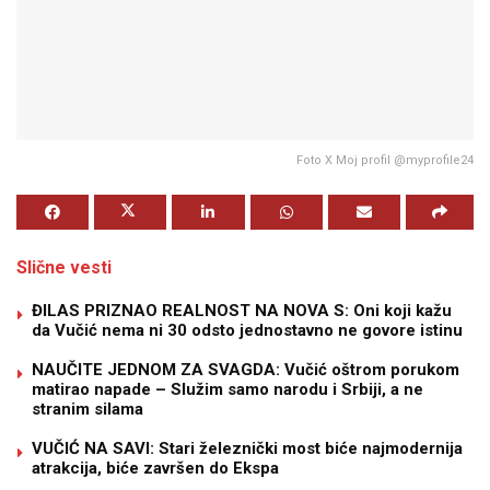
Foto X Moj profil @myprofile24
Slične vesti
ĐILAS PRIZNAO REALNOST NA NOVA S: Oni koji kažu
da Vučić nema ni 30 odsto jednostavno ne govore istinu
NAUČITE JEDNOM ZA SVAGDA: Vučić oštrom porukom
matirao napade – Služim samo narodu i Srbiji, a ne
stranim silama
VUČIĆ NA SAVI: Stari železnički most biće najmodernija
atrakcija, biće završen do Ekspa