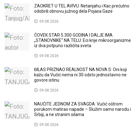
ZAOKRET U TEL AVIVU: Netanjahu i Kac prećutno
odobrili obnovu južnog dela Pojasa Gaze
09.08.2026
ČOVEK STAR 5.300 GODINA I DALJE IMA
„STANOVNIKE“ NA TELU: Eci krije mikroorganizme
iz dva potpuno različita sveta
09.08.2026
ĐILAS PRIZNAO REALNOST NA NOVA S: Oni koji
kažu da Vučić nema ni 30 odsto jednostavno ne
govore istinu
09.08.2026
NAUČITE JEDNOM ZA SVAGDA: Vučić oštrom
porukom matirao napade – Služim samo narodu i
Srbiji, a ne stranim silama
09.08.2026