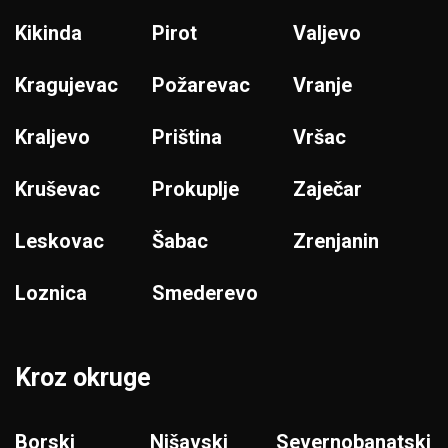
Kikinda
Pirot
Valjevo
Kragujevac
Požarevac
Vranje
Kraljevo
Priština
Vršac
Kruševac
Prokuplje
Zaječar
Leskovac
Šabac
Zrenjanin
Loznica
Smederevo
Kroz okruge
Borski
Nišavski
Severnobanatski