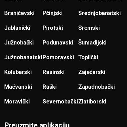
Braničevski
Pčinjski
Srednjobanatski
Jablanički
Pirotski
Sremski
Južnobački
Podunavski
Šumadijski
Južnobanatski
Pomoravski
Toplički
Kolubarski
Rasinski
Zaječarski
Mačvanski
Raški
Zapadnobački
Moravički
Severnobački
Zlatiborski
Preuzmite aplikaciju