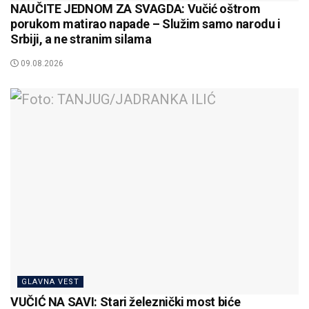
NAUČITE JEDNOM ZA SVAGDA: Vučić oštrom
porukom matirao napade – Služim samo narodu i
Srbiji, a ne stranim silama
09.08.2026
GLAVNA VEST
VUČIĆ NA SAVI: Stari železnički most biće