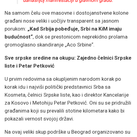
današnjoj manifestaciji u glavnom gradu.
Na samom čelu ove masovne i dostojanstvene kolone
građani nose veliki i uočljiv transparent sa jasnom
porukom:
„Kad Srbija pobeđuje, Srbi na KiM imaju
budućnost“
, dok se prestonicom neprekidno prolama
gromoglasno skandiranje „Aco Srbine“.
Sve srpske sredine na okupu: Zajedno čelnici Srpske
liste i Petar Petković
U prvim redovima sa okupljenim narodom korak po
korak idu i najviši politički predstavnici Srba sa
Kosmeta, čelnici Srpske liste, kao i direktor Kancelarije
za Kosovo i Metohiju Petar Petković. Oni su se pridružili
građanima koji su prevalili stotine kilometara kako bi
pokazali vernost svojoj državi.
Na ovaj veliki skup podrške u Beograd organizovano su