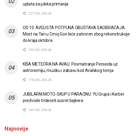
uplata za julska primanja
227 DELJENJA
OD 10. AVGUSTA POTPUNA OBUSTAVA SAOBRAĆAJA:
Most na Tari u Crnoj Gori biće zatvoren zbog rekonstrukcije
do kraja oktobra
239 DELJENJA
KIŠA METEORA NA AVALI: Posmatranje Perseida uz
astronomiju, muziku i zabavu kod Avalskog tornja
178 DELJENJA
JUBILARNI MOTO-SKUP U PARAĆINU: YU Grupa i Kerber
predvode trideseti susret bajkera
144 DELJENJA
Najnovije