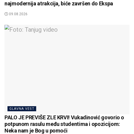
najmodernija atrakcija, biće završen do Ekspa
09.08.2026
GLAVNA VEST
PALO JE PREVIŠE ZLE KRVI! Vukadinović govorio o
potpunom rasulu među studentima i opozicijom:
Neka nam je Bog u pomoći