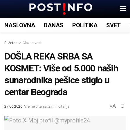
NASLOVNA
DANAS
POLITIKA
SVET
Početna
Glavna vest
DOŠLA REKA SRBA SA
KOSMET: Više od 5.000 naših
sunarodnika pešice stiglo u
centar Beograda
A
27.06.2026
Vreme čitanja: 2 min čitanja
A