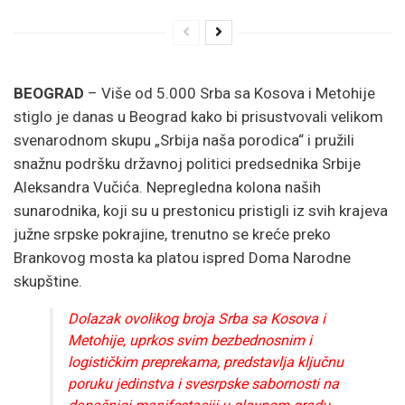
BEOGRAD
– Više od 5.000 Srba sa Kosova i Metohije
stiglo je danas u Beograd kako bi prisustvovali velikom
svenarodnom skupu „Srbija naša porodica“ i pružili
snažnu podršku državnoj politici predsednika Srbije
Aleksandra Vučića. Nepregledna kolona naših
sunarodnika, koji su u prestonicu pristigli iz svih krajeva
južne srpske pokrajine, trenutno se kreće preko
Brankovog mosta ka platou ispred Doma Narodne
skupštine.
Dolazak ovolikog broja Srba sa Kosova i
Metohije, uprkos svim bezbednosnim i
logističkim preprekama, predstavlja ključnu
poruku jedinstva i svesrpske sabornosti na