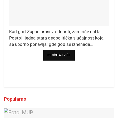
Kad god Zapad brani vrednosti, zamiriše nafta
Postoji jedna stara geopolitička slučajnost koja
se uporno ponavlja: gde god se iznenada...
DETAILS
PROČITAJ VIŠE
Popularno