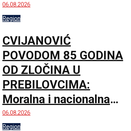
06.08.2026
Region
CVIJANOVIĆ
POVODOM 85 GODINA
OD ZLOČINA U
PREBILOVCIMA:
Moralna i nacionalna
dužnost je da čuvamo
06.08.2026
istinu o ustaškom
Region