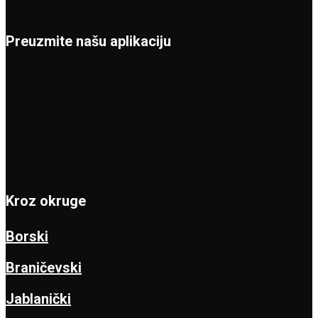
Preuzmite našu aplikaciju
Kroz okruge
Borski
Braničevski
Jablanički