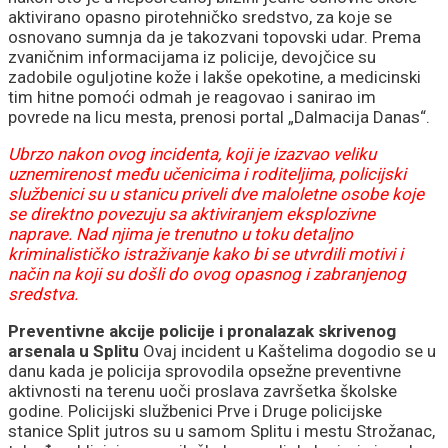
aktivirano opasno pirotehničko sredstvo, za koje se
osnovano sumnja da je takozvani topovski udar. Prema
zvaničnim informacijama iz policije, devojčice su
zadobile oguljotine kože i lakše opekotine, a medicinski
tim hitne pomoći odmah je reagovao i sanirao im
povrede na licu mesta, prenosi portal „Dalmacija Danas“.
Ubrzo nakon ovog incidenta, koji je izazvao veliku
uznemirenost među učenicima i roditeljima, policijski
službenici su u stanicu priveli dve maloletne osobe koje
se direktno povezuju sa aktiviranjem eksplozivne
naprave. Nad njima je trenutno u toku detaljno
kriminalističko istraživanje kako bi se utvrdili motivi i
način na koji su došli do ovog opasnog i zabranjenog
sredstva.
Preventivne akcije policije i pronalazak skrivenog
arsenala u Splitu
Ovaj incident u Kaštelima dogodio se u
danu kada je policija sprovodila opsežne preventivne
aktivnosti na terenu uoči proslava završetka školske
godine. Policijski službenici Prve i Druge policijske
stanice Split jutros su u samom Splitu i mestu Strožanac,