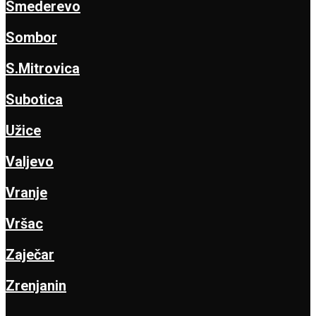
Smederevo
Sombor
S.Mitrovica
Subotica
Užice
Valjevo
Vranje
Vršac
Zaječar
Zrenjanin