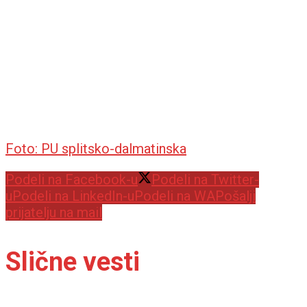
Foto: PU splitsko-dalmatinska
Podeli na Facebook-u
Podeli na Twitter-
u
Podeli na LinkedIn-u
Podeli na WA
Pošalji
prijatelju na mail
Slične vesti