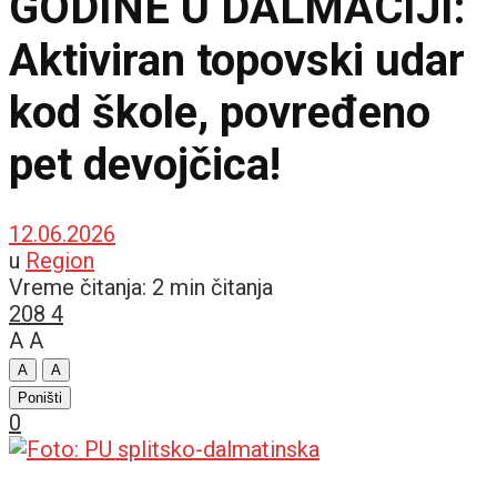
GODINE U DALMACIJI:
Aktiviran topovski udar
kod škole, povređeno
pet devojčica!
12.06.2026
u
Region
Vreme čitanja: 2 min čitanja
208
4
A
A
A
A
Poništi
0