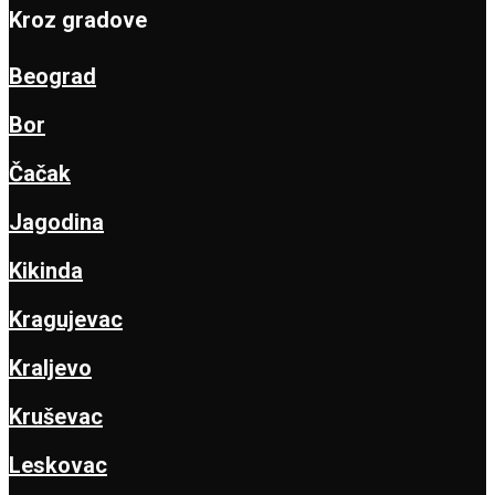
Kroz gradove
Beograd
Bor
Čačak
Jagodina
Kikinda
Kragujevac
Kraljevo
Kruševac
Leskovac