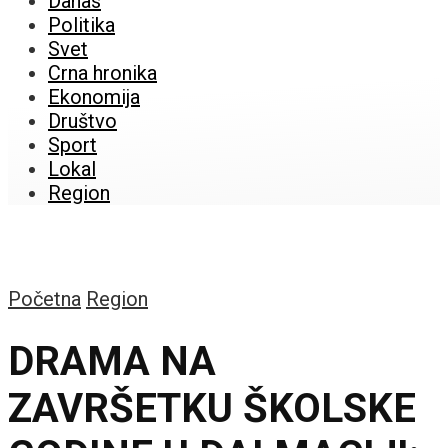
Danas
Politika
Svet
Crna hronika
Ekonomija
Društvo
Sport
Lokal
Region
Početna
Region
DRAMA NA
ZAVRŠETKU ŠKOLSKE