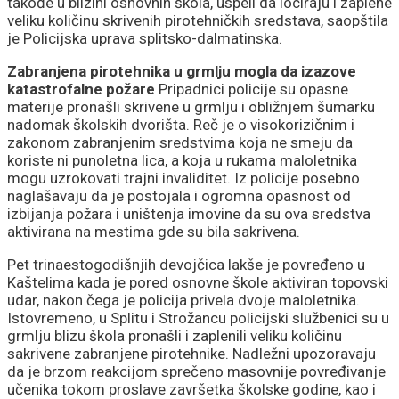
takođe u blizini osnovnih škola, uspeli da lociraju i zaplene
veliku količinu skrivenih pirotehničkih sredstava, saopštila
je Policijska uprava splitsko-dalmatinska.
Zabranjena pirotehnika u grmlju mogla da izazove
katastrofalne požare
Pripadnici policije su opasne
materije pronašli skrivene u grmlju i obližnjem šumarku
nadomak školskih dvorišta. Reč je o visokorizičnim i
zakonom zabranjenim sredstvima koja ne smeju da
koriste ni punoletna lica, a koja u rukama maloletnika
mogu uzrokovati trajni invaliditet. Iz policije posebno
naglašavaju da je postojala i ogromna opasnost od
izbijanja požara i uništenja imovine da su ova sredstva
aktivirana na mestima gde su bila sakrivena.
Pet trinaestogodišnjih devojčica lakše je povređeno u
Kaštelima kada je pored osnovne škole aktiviran topovski
udar, nakon čega je policija privela dvoje maloletnika.
Istovremeno, u Splitu i Strožancu policijski službenici su u
grmlju blizu škola pronašli i zaplenili veliku količinu
sakrivene zabranjene pirotehnike. Nadležni upozoravaju
da je brzom reakcijom sprečeno masovnije povređivanje
učenika tokom proslave završetka školske godine, kao i