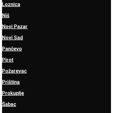
Loznica
Niš
Novi Pazar
Novi Sad
Pančevo
Pirot
Požarevac
Priština
Prokuplje
Šabac