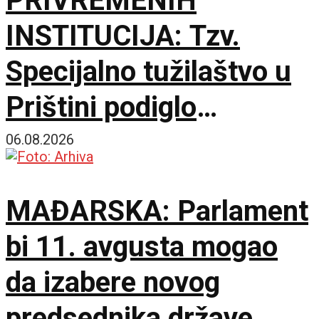
PRIVREMENIH
INSTITUCIJA: Tzv.
Specijalno tužilaštvo u
Prištini podiglo
optužnicu protiv 20
06.08.2026
Srba za navodne ratne
MAĐARSKA: Parlament
zločine u Đakovici
bi 11. avgusta mogao
da izabere novog
predsednika države