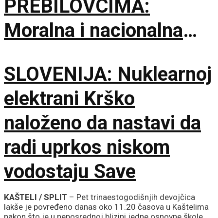
PREBILOVCIMA:
Moralna i nacionalna
dužnost je da čuvamo
SLOVENIJA: Nuklearnoj
istinu o ustaškom
elektrani Krško
genocidu
naloženo da nastavi da
radi uprkos niskom
vodostaju Save
KAŠTELI / SPLIT
– Pet trinaestogodišnjih devojčica
lakše je povređeno danas oko 11.20 časova u Kaštelima
nakon što je u neposrednoj blizini jedne osnovne škole