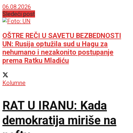
Marići
06.08.2026
Sledeći post
OŠTRE REČI U SAVETU BEZBEDNOSTI
UN: Rusija optužila sud u Hagu za
nehumano i nezakonito postupanje
prema Ratku Mladiću
Kolumne
RAT U IRANU: Kada
demokratija miriše na